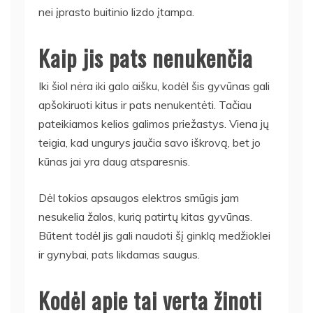
nei įprasto buitinio lizdo įtampa.
Kaip jis pats nenukenčia
Iki šiol nėra iki galo aišku, kodėl šis gyvūnas gali
apšokiruoti kitus ir pats nenukentėti. Tačiau
pateikiamos kelios galimos priežastys. Viena jų
teigia, kad ungurys jaučia savo iškrovą, bet jo
kūnas jai yra daug atsparesnis.
Dėl tokios apsaugos elektros smūgis jam
nesukelia žalos, kurią patirtų kitas gyvūnas.
Būtent todėl jis gali naudoti šį ginklą medžioklei
ir gynybai, pats likdamas saugus.
Kodėl apie tai verta žinoti