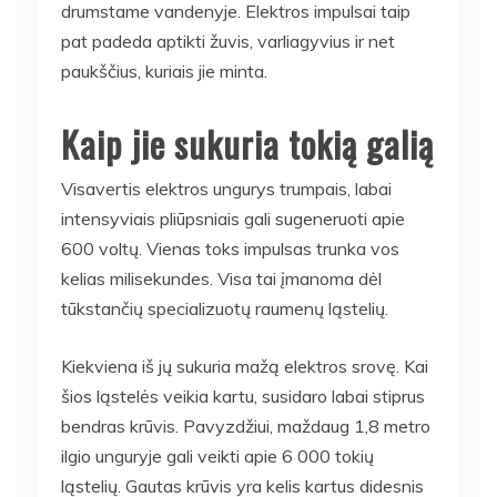
drumstame vandenyje. Elektros impulsai taip
pat padeda aptikti žuvis, varliagyvius ir net
paukščius, kuriais jie minta.
Kaip jie sukuria tokią galią
Visavertis elektros ungurys trumpais, labai
intensyviais pliūpsniais gali sugeneruoti apie
600 voltų. Vienas toks impulsas trunka vos
kelias milisekundes. Visa tai įmanoma dėl
tūkstančių specializuotų raumenų ląstelių.
Kiekviena iš jų sukuria mažą elektros srovę. Kai
šios ląstelės veikia kartu, susidaro labai stiprus
bendras krūvis. Pavyzdžiui, maždaug 1,8 metro
ilgio unguryje gali veikti apie 6 000 tokių
ląstelių. Gautas krūvis yra kelis kartus didesnis