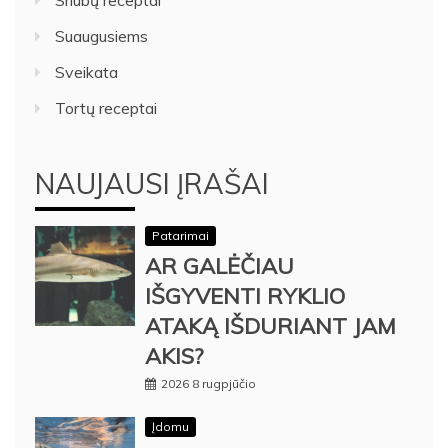
Sriubų receptai
Suaugusiems
Sveikata
Tortų receptai
NAUJAUSI ĮRAŠAI
Patarimai
AR GALĖČIAU
IŠGYVENTI RYKLIO
ATAKĄ IŠDURIANT JAM
AKIS?
2026 8 rugpjūčio
Įdomu