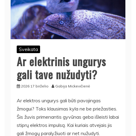
Sveikata
Ar elektrinis ungurys
gali tave nužudyti?
2026 17 birželio
Gabija Mickevičienė
Ar elektros ungurys gali būti pavojingas
žmogui? Toks klausimas kyla ne be priežasties.
Šis žuvis primenantis gyvūnas geba išleisti labai
stiprų elektros impulsą. Kai kuriais atvejais jis
gali žmogų paralyžiuoti ar net nužudyti.