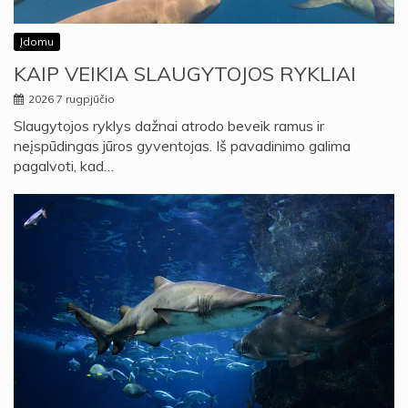
Įdomu
KAIP VEIKIA SLAUGYTOJOS RYKLIAI
2026 7 rugpjūčio
Slaugytojos ryklys dažnai atrodo beveik ramus ir
neįspūdingas jūros gyventojas. Iš pavadinimo galima
pagalvoti, kad…