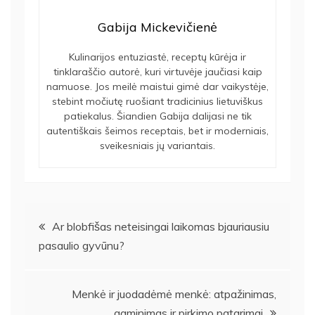
Gabija Mickevičienė
Kulinarijos entuziastė, receptų kūrėja ir
tinklaraščio autorė, kuri virtuvėje jaučiasi kaip
namuose. Jos meilė maistui gimė dar vaikystėje,
stebint močiutę ruošiant tradicinius lietuviškus
patiekalus. Šiandien Gabija dalijasi ne tik
autentiškais šeimos receptais, bet ir moderniais,
sveikesniais jų variantais.
Navigacija
Ar blobfišas neteisingai laikomas bjauriausiu
pasaulio gyvūnu?
tarp
įrašų
Menkė ir juodadėmė menkė: atpažinimas,
gaminimas ir pirkimo patarimai