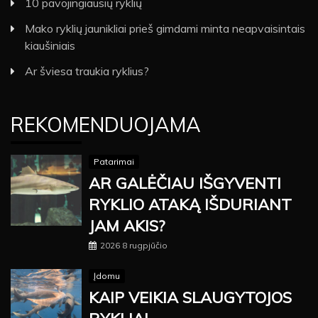
10 pavojingiausių ryklių
Mako ryklių jaunikliai prieš gimdami minta neapvaisintais
kiaušiniais
Ar šviesa traukia ryklius?
REKOMENDUOJAMA
Patarimai
AR GALĖČIAU IŠGYVENTI
RYKLIO ATAKĄ IŠDURIANT
JAM AKIS?
2026 8 rugpjūčio
Įdomu
KAIP VEIKIA SLAUGYTOJOS