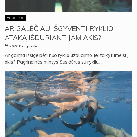
Patarimai
AR GALĖČIAU IŠGYVENTI RYKLIO
ATAKĄ IŠDURIANT JAM AKIS?
2026 8 rugpjūčio
Ar galima išsigelbėti nuo ryklio užpuolimo, jei taikytumeisi į
akis? Pagrindinės mintys Susidūrus su rykliu,…