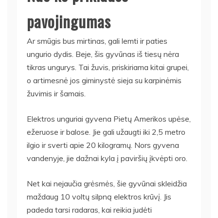
pavojingumas
Ar smūgis bus mirtinas, gali lemti ir paties
ungurio dydis. Beje, šis gyvūnas iš tiesų nėra
tikras ungurys. Tai žuvis, priskiriama kitai grupei,
o artimesnė jos giminystė sieja su karpinėmis
žuvimis ir šamais.
Elektros unguriai gyvena Pietų Amerikos upėse,
ežeruose ir balose. Jie gali užaugti iki 2,5 metro
ilgio ir sverti apie 20 kilogramų. Nors gyvena
vandenyje, jie dažnai kyla į paviršių įkvėpti oro.
Net kai nejaučia grėsmės, šie gyvūnai skleidžia
maždaug 10 voltų silpną elektros krūvį. Jis
padeda tarsi radaras, kai reikia judėti