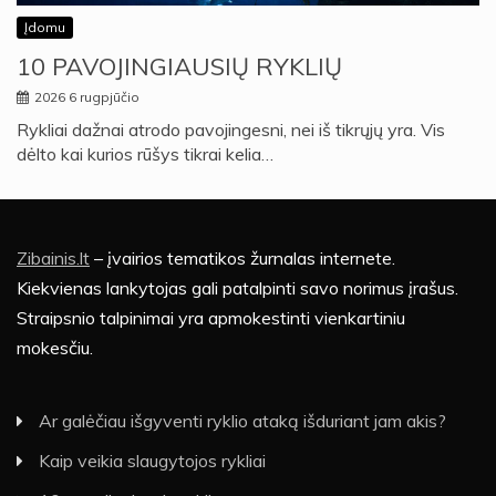
Įdomu
10 PAVOJINGIAUSIŲ RYKLIŲ
2026 6 rugpjūčio
Rykliai dažnai atrodo pavojingesni, nei iš tikrųjų yra. Vis
dėlto kai kurios rūšys tikrai kelia…
Zibainis.lt
– įvairios tematikos žurnalas internete.
Kiekvienas lankytojas gali patalpinti savo norimus įrašus.
Straipsnio talpinimai yra apmokestinti vienkartiniu
mokesčiu.
Ar galėčiau išgyventi ryklio ataką išduriant jam akis?
Kaip veikia slaugytojos rykliai