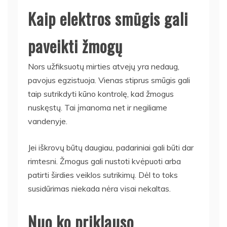
Kaip elektros smūgis gali
paveikti žmogų
Nors užfiksuotų mirties atvejų yra nedaug,
pavojus egzistuoja. Vienas stiprus smūgis gali
taip sutrikdyti kūno kontrolę, kad žmogus
nuskęstų. Tai įmanoma net ir negiliame
vandenyje.
Jei iškrovų būtų daugiau, padariniai gali būti dar
rimtesni. Žmogus gali nustoti kvėpuoti arba
patirti širdies veiklos sutrikimų. Dėl to toks
susidūrimas niekada nėra visai nekaltas.
Nuo ko priklauso