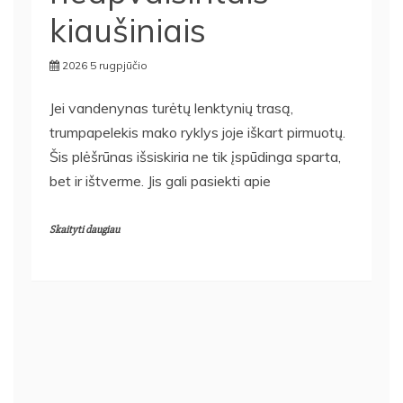
kiaušiniais
2026 5 rugpjūčio
Jei vandenynas turėtų lenktynių trasą,
trumpapelekis mako ryklys joje iškart pirmuotų.
Šis plėšrūnas išsiskiria ne tik įspūdinga sparta,
bet ir ištverme. Jis gali pasiekti apie
Skaityti daugiau