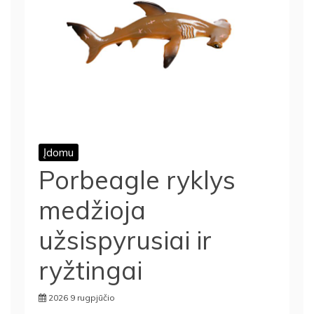
Įdomu
Porbeagle ryklys
medžioja
užsispyrusiai ir
ryžtingai
2026 9 rugpjūčio