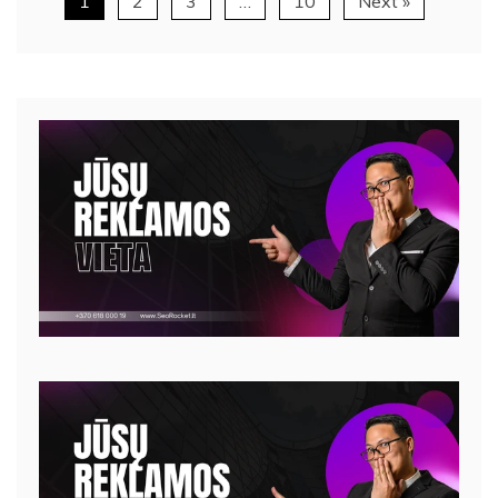
1
2
3
…
10
Next »