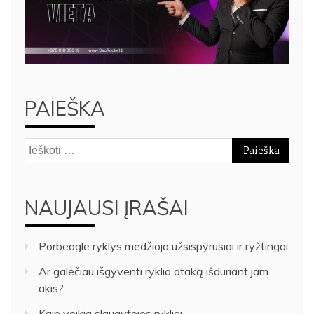
PAIEŠKA
Ieškoti:
NAUJAUSI ĮRAŠAI
Porbeagle ryklys medžioja užsispyrusiai ir ryžtingai
Ar galėčiau išgyventi ryklio ataką išduriant jam
akis?
Kaip veikia slaugytojos rykliai