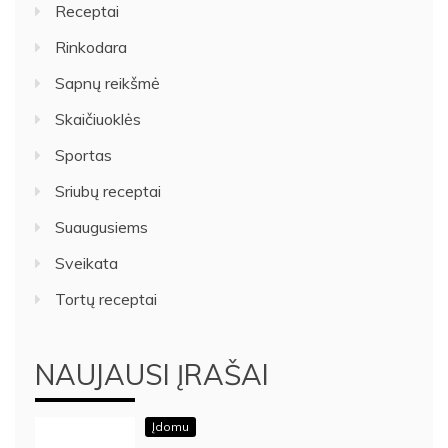
Receptai
Rinkodara
Sapnų reikšmė
Skaičiuoklės
Sportas
Sriubų receptai
Suaugusiems
Sveikata
Tortų receptai
NAUJAUSI ĮRAŠAI
Įdomu