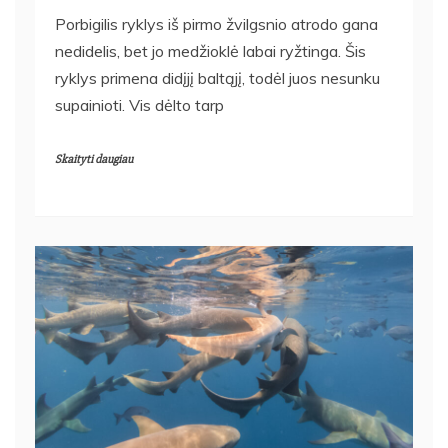
Porbigilis ryklys iš pirmo žvilgsnio atrodo gana
nedidelis, bet jo medžioklė labai ryžtinga. Šis
ryklys primena didįjį baltąjį, todėl juos nesunku
supainioti. Vis dėlto tarp
Skaityti daugiau