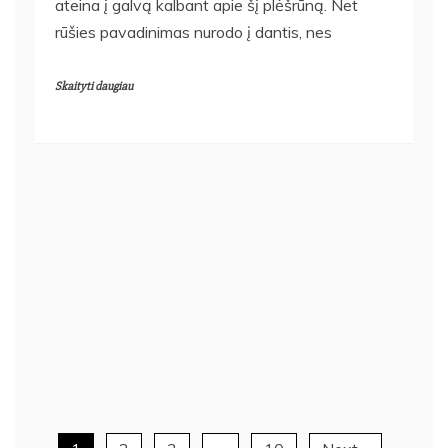
ateina į galvą kalbant apie šį plėšrūną. Net
rūšies pavadinimas nurodo į dantis, nes
Skaityti daugiau