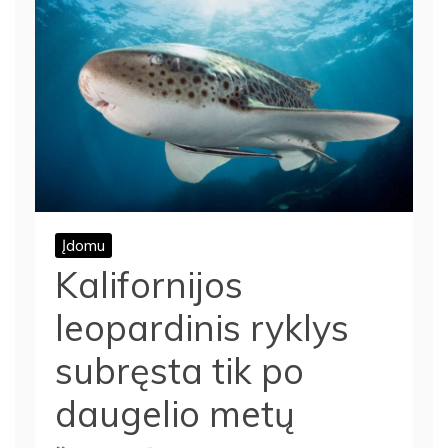
Įdomu
Kalifornijos
leopardinis ryklys
subręsta tik po
daugelio metų