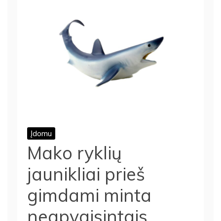
Įdomu
Mako ryklių
jaunikliai prieš
gimdami minta
neapvaisintais