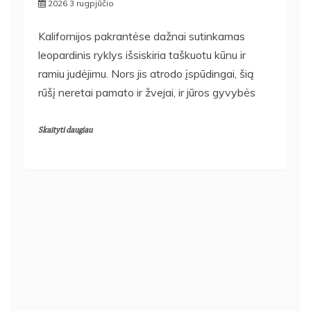
2026 3 rugpjūčio
Kalifornijos pakrantėse dažnai sutinkamas
leopardinis ryklys išsiskiria taškuotu kūnu ir
ramiu judėjimu. Nors jis atrodo įspūdingai, šią
rūšį neretai pamato ir žvejai, ir jūros gyvybės
Skaityti daugiau