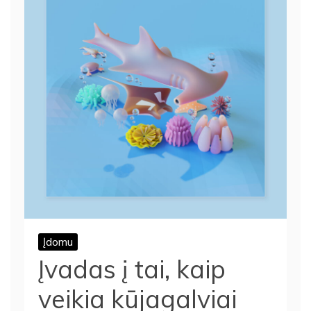
Įdomu
Įvadas į tai, kaip
veikia kūjagalviai