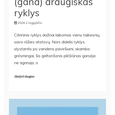
(gana) draugiškas
ryklys
2026 2 rugpjūčio
Citrininis ryklys dažnai laikomas vienu taikesnių
savo rūšies atstovų. Nors didelis ryklys,
slystantis po vandens paviršiumi, skamba
grėsmingai, šis geltonšonis plėšrūnas garsėja
ne agresija, o
Skaityti daugiau