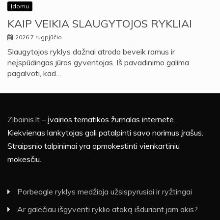
Įdomu
KAIP VEIKIA SLAUGYTOJOS RYKLIAI
2026 7 rugpjūčio
Slaugytojos ryklys dažnai atrodo beveik ramus ir
neįspūdingas jūros gyventojas. Iš pavadinimo galima
pagalvoti, kad…
Zibainis.lt
– įvairios tematikos žurnalas internete.
Kiekvienas lankytojas gali patalpinti savo norimus įrašus.
Straipsnio talpinimai yra apmokestinti vienkartiniu
mokesčiu.
Porbeagle ryklys medžioja užsispyrusiai ir ryžtingai
Ar galėčiau išgyventi ryklio ataką išduriant jam akis?