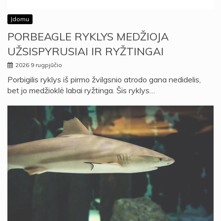
Įdomu
PORBEAGLE RYKLYS MEDŽIOJA
UŽSISPYRUSIAI IR RYŽTINGAI
2026 9 rugpjūčio
Porbigilis ryklys iš pirmo žvilgsnio atrodo gana nedidelis,
bet jo medžioklė labai ryžtinga. Šis ryklys…