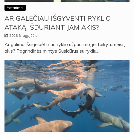
Patarimai
AR GALĖČIAU IŠGYVENTI RYKLIO
ATAKĄ IŠDURIANT JAM AKIS?
2026 8 rugpjūčio
Ar galima išsigelbėti nuo ryklio užpuolimo, jei taikytumeisi į
akis? Pagrindinės mintys Susidūrus su rykliu,…