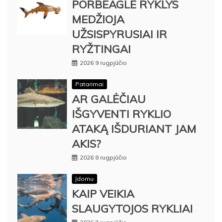
PORBEAGLE RYKLYS
MEDŽIOJA
UŽSISPYRUSIAI IR
RYŽTINGAI
2026 9 rugpjūčio
Patarimai
AR GALĖČIAU
IŠGYVENTI RYKLIO
ATAKĄ IŠDURIANT JAM
AKIS?
2026 8 rugpjūčio
Įdomu
KAIP VEIKIA
SLAUGYTOJOS RYKLIAI