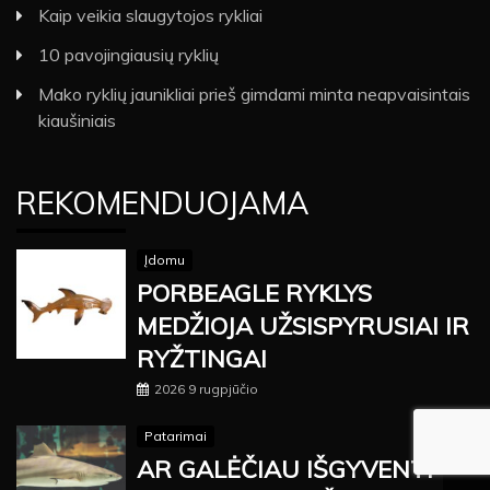
Kaip veikia slaugytojos rykliai
10 pavojingiausių ryklių
Mako ryklių jaunikliai prieš gimdami minta neapvaisintais
kiaušiniais
REKOMENDUOJAMA
Įdomu
PORBEAGLE RYKLYS
MEDŽIOJA UŽSISPYRUSIAI IR
RYŽTINGAI
2026 9 rugpjūčio
Patarimai
AR GALĖČIAU IŠGYVENTI