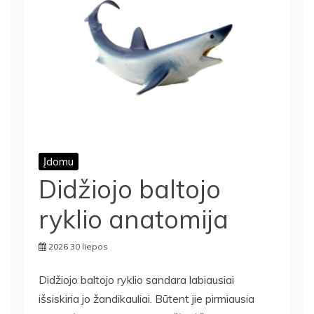
Įdomu
Didžiojo baltojo
ryklio anatomija
2026 30 liepos
Didžiojo baltojo ryklio sandara labiausiai
išsiskiria jo žandikauliai. Būtent jie pirmiausia