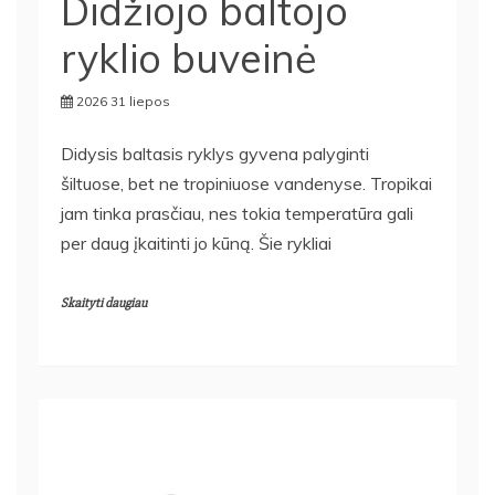
Didžiojo baltojo
ryklio buveinė
2026 31 liepos
Didysis baltasis ryklys gyvena palyginti
šiltuose, bet ne tropiniuose vandenyse. Tropikai
jam tinka prasčiau, nes tokia temperatūra gali
per daug įkaitinti jo kūną. Šie rykliai
Skaityti daugiau