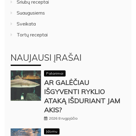
Sriubų receptai
Suaugusiems
Sveikata
Tortų receptai
NAUJAUSI ĮRAŠAI
Patarimai
AR GALĖČIAU
IŠGYVENTI RYKLIO
ATAKĄ IŠDURIANT JAM
AKIS?
2026 8 rugpjūčio
Įdomu