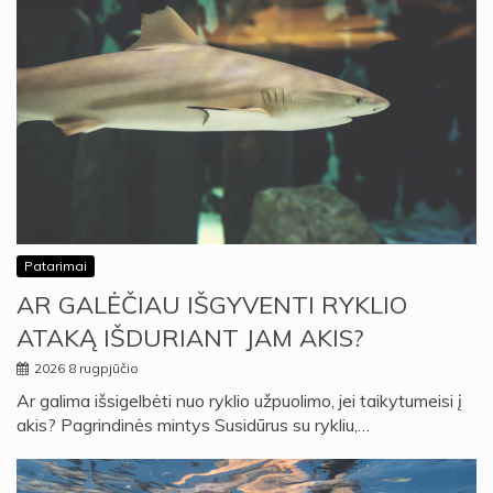
Patarimai
AR GALĖČIAU IŠGYVENTI RYKLIO
ATAKĄ IŠDURIANT JAM AKIS?
2026 8 rugpjūčio
Ar galima išsigelbėti nuo ryklio užpuolimo, jei taikytumeisi į
akis? Pagrindinės mintys Susidūrus su rykliu,…