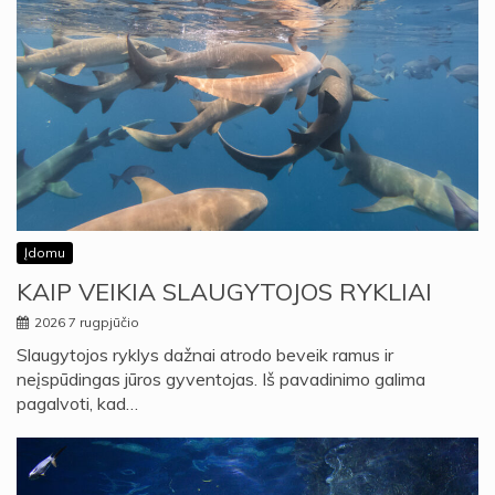
Įdomu
KAIP VEIKIA SLAUGYTOJOS RYKLIAI
2026 7 rugpjūčio
Slaugytojos ryklys dažnai atrodo beveik ramus ir
neįspūdingas jūros gyventojas. Iš pavadinimo galima
pagalvoti, kad…