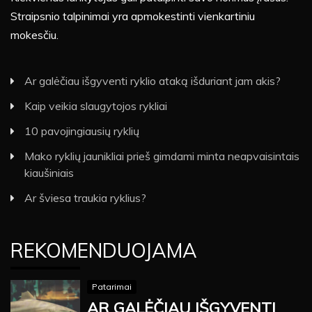
Straipsnio talpinimai yra apmokestinti vienkartiniu
mokesčiu.
Ar galėčiau išgyventi ryklio ataką išduriant jam akis?
Kaip veikia slaugytojos rykliai
10 pavojingiausių ryklių
Mako ryklių jaunikliai prieš gimdami minta neapvaisintais
kiaušiniais
Ar šviesa traukia ryklius?
REKOMENDUOJAMA
Patarimai
AR GALĖČIAU IŠGYVENTI