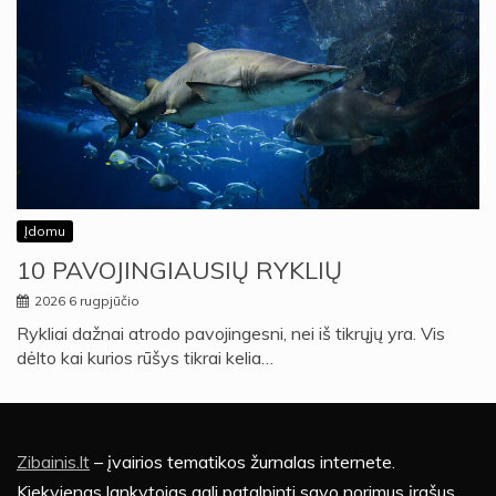
Įdomu
10 PAVOJINGIAUSIŲ RYKLIŲ
2026 6 rugpjūčio
Rykliai dažnai atrodo pavojingesni, nei iš tikrųjų yra. Vis
dėlto kai kurios rūšys tikrai kelia…
Zibainis.lt
– įvairios tematikos žurnalas internete.
Kiekvienas lankytojas gali patalpinti savo norimus įrašus.