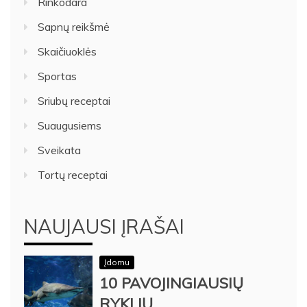
Rinkodara
Sapnų reikšmė
Skaičiuoklės
Sportas
Sriubų receptai
Suaugusiems
Sveikata
Tortų receptai
NAUJAUSI ĮRAŠAI
Įdomu
10 PAVOJINGIAUSIŲ
RYKLIŲ