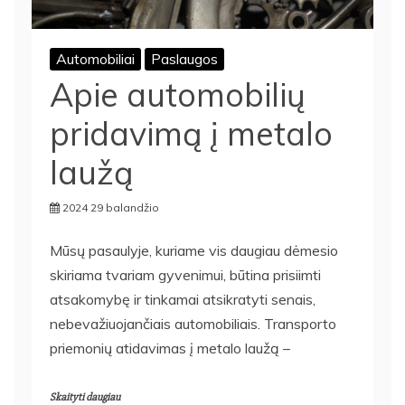
Automobiliai
Paslaugos
Apie automobilių
pridavimą į metalo
laužą
2024 29 balandžio
Mūsų pasaulyje, kuriame vis daugiau dėmesio
skiriama tvariam gyvenimui, būtina prisiimti
atsakomybę ir tinkamai atsikratyti senais,
nebevažiuojančiais automobiliais. Transporto
priemonių atidavimas į metalo laužą –
Skaityti daugiau