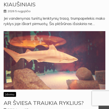
KIAUŠINIAIS
2026 5 rugpjūčio
Jei vandenynas turėtų lenktynių trasą, trumpapelekis mako
ryklys joje iškart pirmuotų. Šis plėšrūnas išsiskiria ne…
Įdomu
AR ŠVIESA TRAUKIA RYKLIUS?