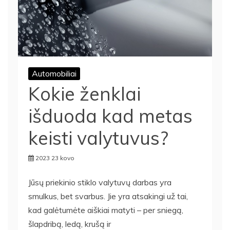
Automobiliai
Kokie ženklai
išduoda kad metas
keisti valytuvus?
2023 23 kovo
Jūsų priekinio stiklo valytuvų darbas yra
smulkus, bet svarbus. Jie yra atsakingi už tai,
kad galėtumėte aiškiai matyti – per sniegą,
šlapdribą, ledą, krušą ir