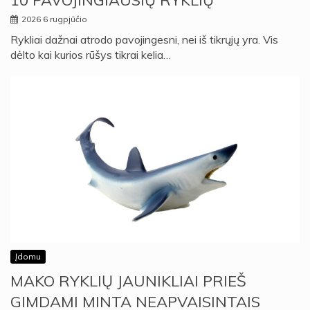
10 PAVOJINGIAUSIŲ RYKLIŲ
2026 6 rugpjūčio
Rykliai dažnai atrodo pavojingesni, nei iš tikrųjų yra. Vis
dėlto kai kurios rūšys tikrai kelia…
Įdomu
MAKO RYKLIŲ JAUNIKLIAI PRIEŠ
GIMDAMI MINTA NEAPVAISINTAIS