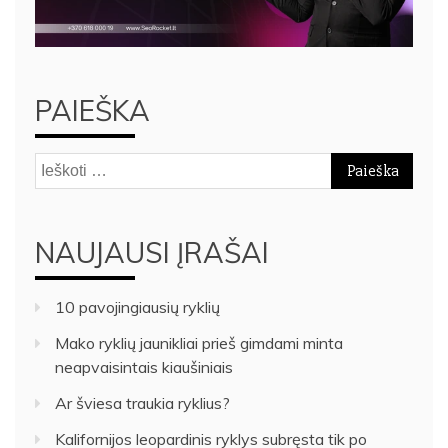
PAIEŠKA
Ieškoti:
NAUJAUSI ĮRAŠAI
10 pavojingiausių ryklių
Mako ryklių jaunikliai prieš gimdami minta
neapvaisintais kiaušiniais
Ar šviesa traukia ryklius?
Kalifornijos leopardinis ryklys subręsta tik po