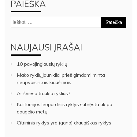
PAIEŠKA
Ieškoti:
NAUJAUSI ĮRAŠAI
10 pavojingiausių ryklių
Mako ryklių jaunikliai prieš gimdami minta
neapvaisintais kiaušiniais
Ar šviesa traukia ryklius?
Kalifornijos leopardinis ryklys subręsta tik po
daugelio metų
Citrininis ryklys yra (gana) draugiškas ryklys