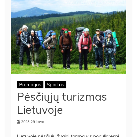
Pramogos
Sportas
Pėsčiųjų turizmas
Lietuvoje
2023 29 kovo
Lietuvoje pėsčiųjų žygiai tampa vis populiaresni,