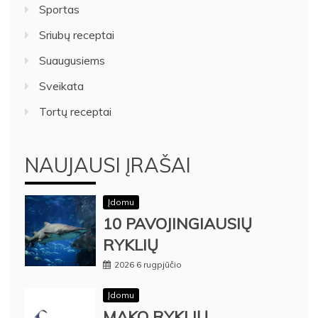
Sportas
Sriubų receptai
Suaugusiems
Sveikata
Tortų receptai
NAUJAUSI ĮRAŠAI
Įdomu
10 PAVOJINGIAUSIŲ
RYKLIŲ
2026 6 rugpjūčio
Įdomu
MAKO RYKLIŲ