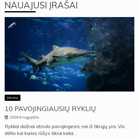
NAUAJUSI ĮRAŠAI
Įdomu
10 PAVOJINGIAUSIŲ RYKLIŲ
2026 6 rugpjūčio
Rykliai dažnai atrodo pavojingesni, nei iš tikrųjų yra. Vis
dėlto kai kurios rūšys tikrai kelia…