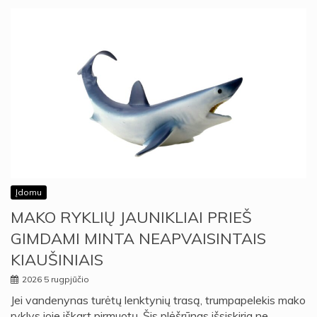
Įdomu
MAKO RYKLIŲ JAUNIKLIAI PRIEŠ
GIMDAMI MINTA NEAPVAISINTAIS
KIAUŠINIAIS
2026 5 rugpjūčio
Jei vandenynas turėtų lenktynių trasą, trumpapelekis mako
ryklys joje iškart pirmuotų. Šis plėšrūnas išsiskiria ne…