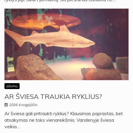
Įdomu
AR ŠVIESA TRAUKIA RYKLIUS?
2026 4 rugpjūčio
Ar šviesa gali pritraukti ryklius? Klausimas paprastas, bet
atsakymas ne toks vienareikšmis. Vandenyje šviesa
veikia…