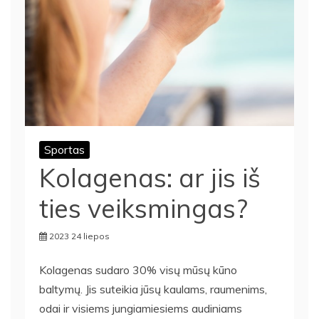
Sportas
Kolagenas: ar jis iš
ties veiksmingas?
2023 24 liepos
Kolagenas sudaro 30% visų mūsų kūno
baltymų. Jis suteikia jūsų kaulams, raumenims,
odai ir visiems jungiamiesiems audiniams