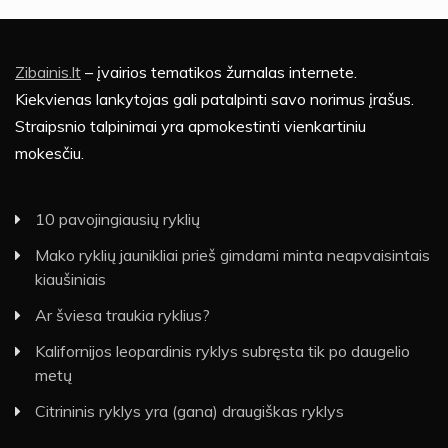
Zibainis.lt
– įvairios tematikos žurnalas internete.
Kiekvienas lankytojas gali patalpinti savo norimus įrašus.
Straipsnio talpinimai yra apmokestinti vienkartiniu
mokesčiu.
10 pavojingiausių ryklių
Mako ryklių jaunikliai prieš gimdami minta neapvaisintais
kiaušiniais
Ar šviesa traukia ryklius?
Kalifornijos leopardinis ryklys subręsta tik po daugelio
metų
Citrininis ryklys yra (gana) draugiškas ryklys