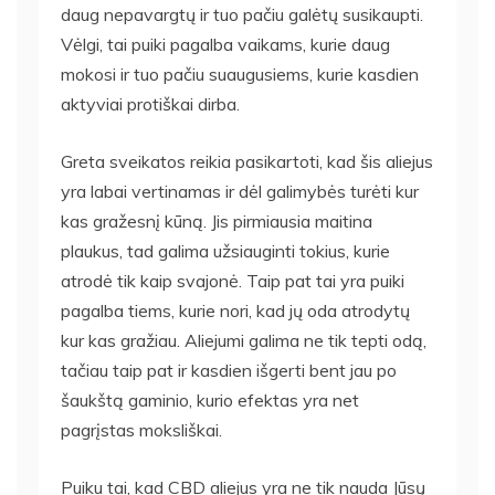
daug nepavargtų ir tuo pačiu galėtų susikaupti.
Vėlgi, tai puiki pagalba vaikams, kurie daug
mokosi ir tuo pačiu suaugusiems, kurie kasdien
aktyviai protiškai dirba.
Greta sveikatos reikia pasikartoti, kad šis aliejus
yra labai vertinamas ir dėl galimybės turėti kur
kas gražesnį kūną. Jis pirmiausia maitina
plaukus, tad galima užsiauginti tokius, kurie
atrodė tik kaip svajonė. Taip pat tai yra puiki
pagalba tiems, kurie nori, kad jų oda atrodytų
kur kas gražiau. Aliejumi galima ne tik tepti odą,
tačiau taip pat ir kasdien išgerti bent jau po
šaukštą gaminio, kurio efektas yra net
pagrįstas moksliškai.
Puiku tai, kad CBD aliejus yra ne tik nauda Jūsų