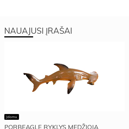
NAUAJUSI ĮRAŠAI
Įdomu
PORBEAGLE RYKLYS MEDŽIOJA