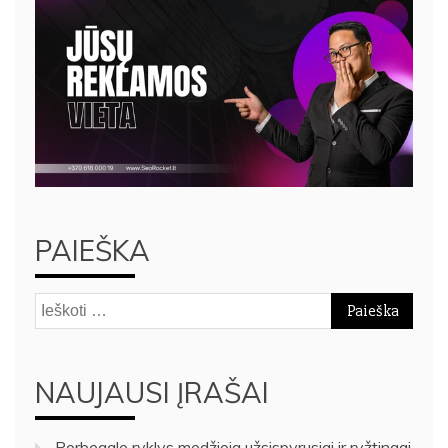
PAIEŠKA
Ieškoti:
NAUJAUSI ĮRAŠAI
Porbeagle ryklys medžioja užsispyrusiai ir ryžtingai