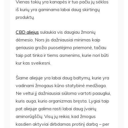
Vienas tokių yra kanapės ir tuo pačiu jų sėklos
iš kurių yra gaminama labai daug skirtingų
produktų.
CBD aliejus
sulaukia vis daugiau žmonių
dėmesio. Nors jis dažniausiai minimas kaip
geriausia grožio puoselėjimo priemonė, tačiau
taip pat tinka ir tiems asmenims, kurie nori būti
kur kas sveikesni.
Šiame aliejuje yra labai daug baltymų, kurie yra
vadinami žmogaus kūno statybinė medžiaga.
Ne veltui jį dažniausiai siūloma vartoti paaugliui,
kuris auga, kurio organizmas bręsta. Lygiai taip
pat aliejuje galima rasti labai daug įvairių
aminorūgščių. Visų jų reikia, kad žmogus
kasdien aktyviai dirbdamas protinį darbą – per