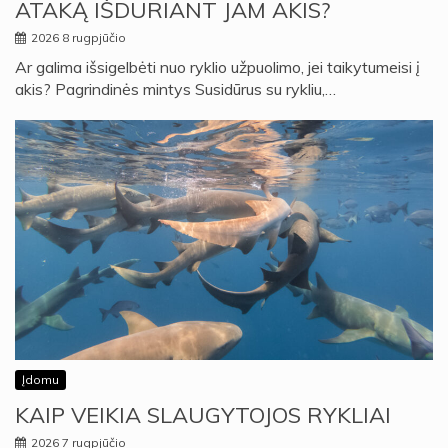
ATAKĄ IŠDURIANT JAM AKIS?
2026 8 rugpjūčio
Ar galima išsigelbėti nuo ryklio užpuolimo, jei taikytumeisi į
akis? Pagrindinės mintys Susidūrus su rykliu,…
Įdomu
KAIP VEIKIA SLAUGYTOJOS RYKLIAI
2026 7 rugpjūčio