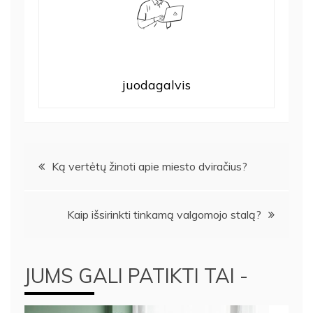
juodagalvis
Navigacija
Ką vertėtų žinoti apie miesto dviračius?
tarp
Kaip išsirinkti tinkamą valgomojo stalą?
įrašų
JUMS GALI PATIKTI TAI -