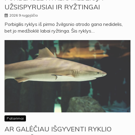
UŽSISPYRUSIAI IR RYŽTINGAI
2026 9 rugpjūčio
Porbigilis ryklys iš pirmo žvilgsnio atrodo gana nedidelis,
bet jo medžioklė labai ryžtinga. Šis ryklys…
Patarimai
AR GALĖČIAU IŠGYVENTI RYKLIO