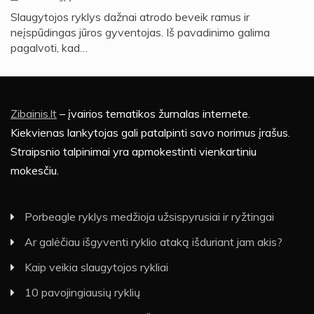
Slaugytojos ryklys dažnai atrodo beveik ramus ir
neįspūdingas jūros gyventojas. Iš pavadinimo galima
pagalvoti, kad…
Zibainis.lt
– įvairios tematikos žurnalas internete.
Kiekvienas lankytojas gali patalpinti savo norimus įrašus.
Straipsnio talpinimai yra apmokestinti vienkartiniu
mokesčiu.
Porbeagle ryklys medžioja užsispyrusiai ir ryžtingai
Ar galėčiau išgyventi ryklio ataką išduriant jam akis?
Kaip veikia slaugytojos rykliai
10 pavojingiausių ryklių