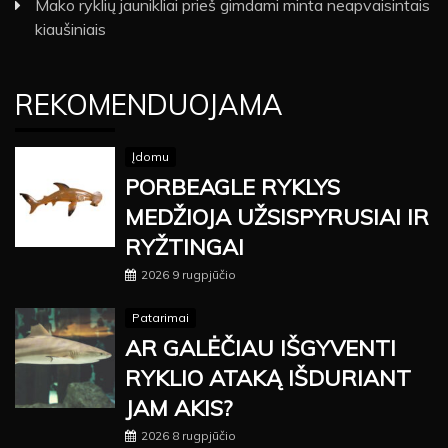
Mako ryklių jaunikliai prieš gimdami minta neapvaisintais
kiaušiniais
REKOMENDUOJAMA
Įdomu
PORBEAGLE RYKLYS
MEDŽIOJA UŽSISPYRUSIAI IR
RYŽTINGAI
2026 9 rugpjūčio
Patarimai
AR GALĖČIAU IŠGYVENTI
RYKLIO ATAKĄ IŠDURIANT
JAM AKIS?
2026 8 rugpjūčio