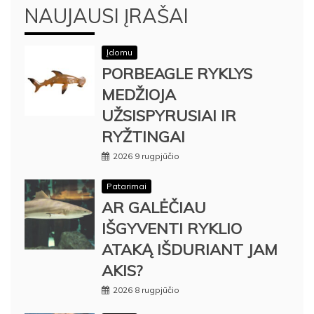
NAUJAUSI ĮRAŠAI
Įdomu
PORBEAGLE RYKLYS
MEDŽIOJA
UŽSISPYRUSIAI IR
RYŽTINGAI
2026 9 rugpjūčio
Patarimai
AR GALĖČIAU
IŠGYVENTI RYKLIO
ATAKĄ IŠDURIANT JAM
AKIS?
2026 8 rugpjūčio