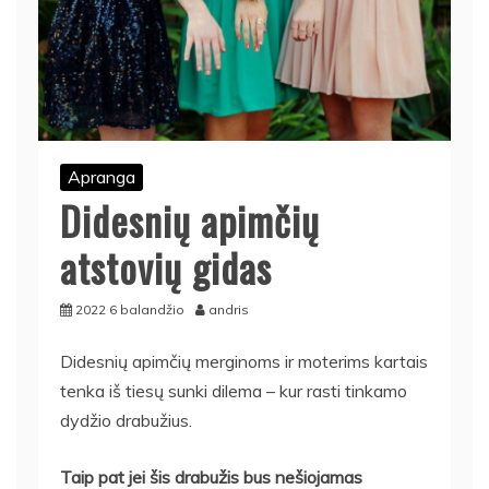
Apranga
Didesnių apimčių
atstovių gidas
2022 6 balandžio
andris
Didesnių apimčių merginoms ir moterims kartais
tenka iš tiesų sunki dilema – kur rasti tinkamo
dydžio drabužius.
Taip pat jei šis drabužis bus nešiojamas