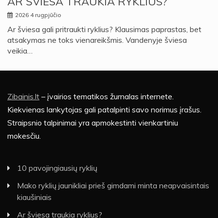
AR ŠVIESA TRAUKIA RYKLIUS?
2026 4 rugpjūčio
Ar šviesa gali pritraukti ryklius? Klausimas paprastas, bet
atsakymas ne toks vienareikšmis. Vandenyje šviesa
veikia…
Zibainis.lt
– įvairios tematikos žurnalas internete.
Kiekvienas lankytojas gali patalpinti savo norimus įrašus.
Straipsnio talpinimai yra apmokestinti vienkartiniu
mokesčiu.
10 pavojingiausių ryklių
Mako ryklių jaunikliai prieš gimdami minta neapvaisintais
kiaušiniais
Ar šviesa traukia ryklius?