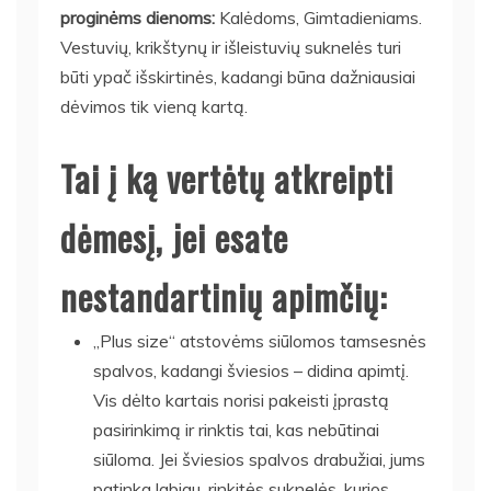
proginėms dienoms:
Kalėdoms, Gimtadieniams.
Vestuvių, krikštynų ir išleistuvių suknelės turi
būti ypač išskirtinės, kadangi būna dažniausiai
dėvimos tik vieną kartą.
Tai į ką vertėtų atkreipti
dėmesį, jei esate
nestandartinių apimčių:
„Plus size“ atstovėms siūlomos tamsesnės
spalvos, kadangi šviesios – didina apimtį.
Vis dėlto kartais norisi pakeisti įprastą
pasirinkimą ir rinktis tai, kas nebūtinai
siūloma. Jei šviesios spalvos drabužiai, jums
patinka labiau, rinkitės suknelės, kurios