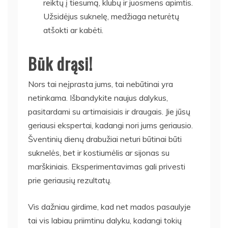
reiktų į tiesumą, klubų ir juosmens apimtis.
Užsidėjus suknelę, medžiaga neturėtų
atšokti ar kabėti.
Būk drąsi!
Nors tai neįprasta jums, tai nebūtinai yra
netinkama. Išbandykite naujus dalykus,
pasitardami su artimaisiais ir draugais. Jie jūsų
geriausi ekspertai, kadangi nori jums geriausio.
Šventinių dienų drabužiai neturi būtinai būti
suknelės, bet ir kostiumėlis ar sijonas su
marškiniais. Eksperimentavimas gali privesti
prie geriausių rezultatų.
Vis dažniau girdime, kad net mados pasaulyje
tai vis labiau priimtinu dalyku, kadangi tokių