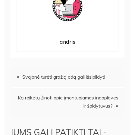
andris
Navigacija
Svajonė turėti gražią odą gali išsipildyti
tarp
Ką reikėtų žinoti apie įmontuojamas indaploves
įrašų
ir šaldytuvus?
JUMS GALI PATIKTI TAI -