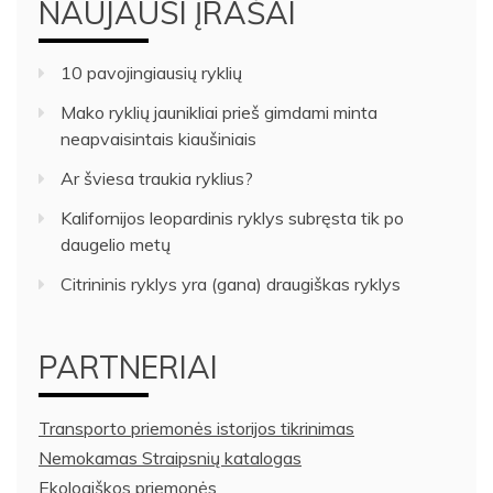
NAUJAUSI ĮRAŠAI
10 pavojingiausių ryklių
Mako ryklių jaunikliai prieš gimdami minta
neapvaisintais kiaušiniais
Ar šviesa traukia ryklius?
Kalifornijos leopardinis ryklys subręsta tik po
daugelio metų
Citrininis ryklys yra (gana) draugiškas ryklys
PARTNERIAI
Transporto priemonės istorijos tikrinimas
Nemokamas Straipsnių katalogas
Ekologiškos priemonės