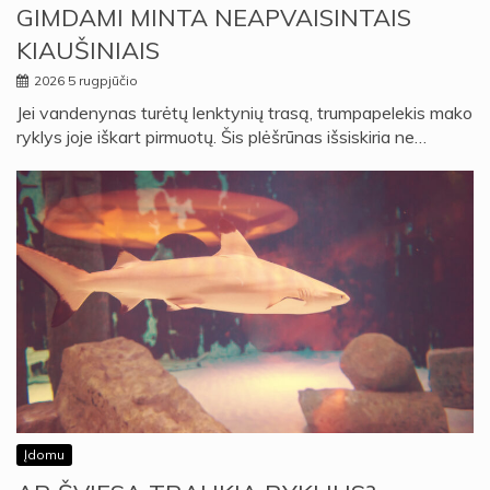
GIMDAMI MINTA NEAPVAISINTAIS
KIAUŠINIAIS
2026 5 rugpjūčio
Jei vandenynas turėtų lenktynių trasą, trumpapelekis mako
ryklys joje iškart pirmuotų. Šis plėšrūnas išsiskiria ne…
Įdomu