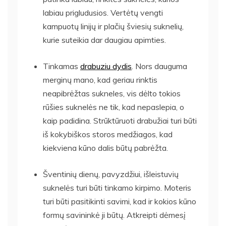
labiau prigludusios. Vertėtų vengti
kampuotų linijų ir plačių šviesių suknelių,
kurie suteikia dar daugiau apimties.
Tinkamas
drabuziu dydis
. Nors dauguma
merginų mano, kad geriau rinktis
neapibrėžtas sukneles, vis dėlto tokios
rūšies suknelės ne tik, kad nepaslepia, o
kaip padidina. Strūktūruoti drabužiai turi būti
iš kokybiškos storos medžiagos, kad
kiekviena kūno dalis būtų pabrėžta.
Šventinių dienų, pavyzdžiui, išleistuvių
suknelės turi būti tinkamo kirpimo. Moteris
turi būti pasitikinti savimi, kad ir kokios kūno
formų savininkė ji būtų. Atkreipti dėmesį