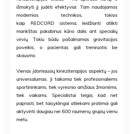
išmokyti jį judėti efektyviai. Tam naudojamos
modernios technikos, tokios
kaip REDCORD sistema, leidžianti atlikti
mankštas pakabinus kūno dalis ant specialių
virvių. Tokiu būdu pašalinamas gravitacijos
poveikis, o pacientas gali treniruotis be
skausmo.
Vienas įdomiausių kineziterapijos aspektų – jos
universalumas. Ji taikoma tiek profesionaliems
sportininkams, tiek vyresnio amžiaus žmonėms,
tiek vaikams. Specialistai teigia, kad net
paprasti, bet taisyklingai atliekami pratimai gali
aktyvinti daugiau nei 600 raumenų grupių vienu
metu.