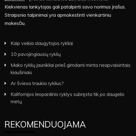
Kiekvienas lankytojas gali patalpinti savo norimus įrašus.
Straipsnio talpinimai yra apmokestinti vienkartiniu
mokesčiu.
Kaip veikia slaugytojos rykliai
10 pavojingiausių ryklių
Mako ryklių jaunikliai prieš gimdami minta neapvaisintais
kiaušiniais
Ar šviesa traukia ryklius?
Kalifornijos leopardinis ryklys subręsta tik po daugelio
metų
REKOMENDUOJAMA