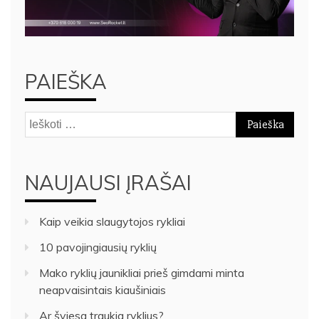
PAIEŠKA
Ieškoti:
NAUJAUSI ĮRAŠAI
Kaip veikia slaugytojos rykliai
10 pavojingiausių ryklių
Mako ryklių jaunikliai prieš gimdami minta
neapvaisintais kiaušiniais
Ar šviesa traukia ryklius?