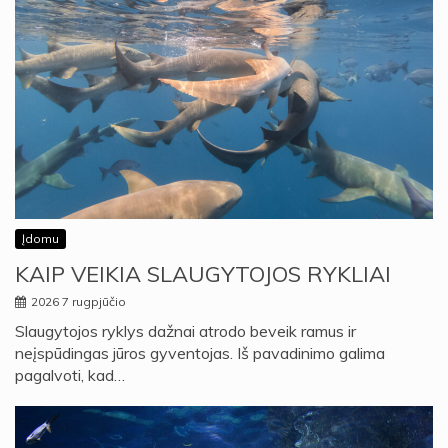
Įdomu
KAIP VEIKIA SLAUGYTOJOS RYKLIAI
2026 7 rugpjūčio
Slaugytojos ryklys dažnai atrodo beveik ramus ir
neįspūdingas jūros gyventojas. Iš pavadinimo galima
pagalvoti, kad…