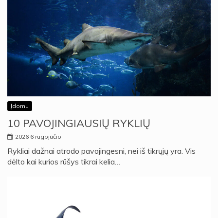
Įdomu
10 PAVOJINGIAUSIŲ RYKLIŲ
2026 6 rugpjūčio
Rykliai dažnai atrodo pavojingesni, nei iš tikrųjų yra. Vis
dėlto kai kurios rūšys tikrai kelia…