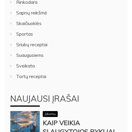
Rinkodara
Sapnų reikšmė
Skaičiuoklės
Sportas
Sriubų receptai
Suaugusiems
Sveikata
Tortų receptai
NAUJAUSI ĮRAŠAI
Įdomu
KAIP VEIKIA
SLAUGYTOJOS RYKLIAI