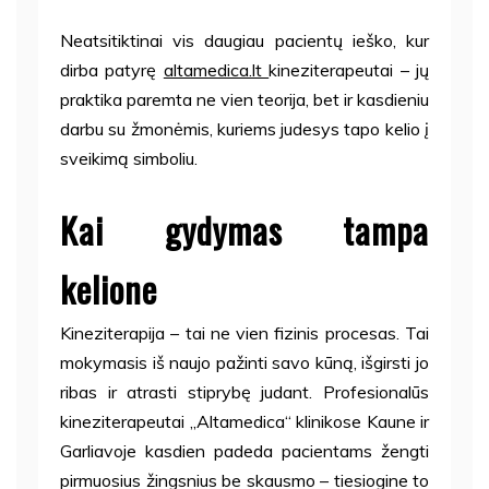
Neatsitiktinai vis daugiau pacientų ieško, kur
dirba patyrę
altamedica.lt
kineziterapeutai – jų
praktika paremta ne vien teorija, bet ir kasdieniu
darbu su žmonėmis, kuriems judesys tapo kelio į
sveikimą simboliu.
Kai gydymas tampa
kelione
Kineziterapija – tai ne vien fizinis procesas. Tai
mokymasis iš naujo pažinti savo kūną, išgirsti jo
ribas ir atrasti stiprybę judant. Profesionalūs
kineziterapeutai „Altamedica“ klinikose Kaune ir
Garliavoje kasdien padeda pacientams žengti
pirmuosius žingsnius be skausmo – tiesiogine to