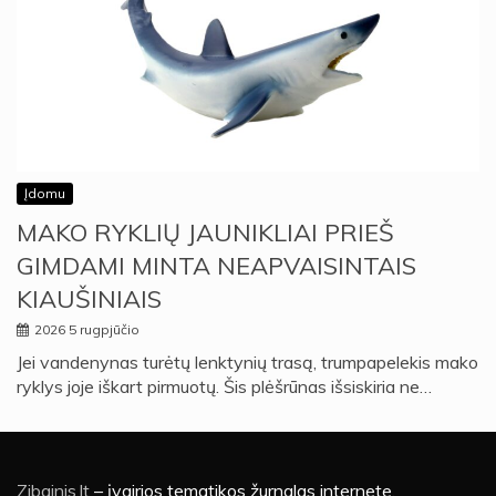
Įdomu
MAKO RYKLIŲ JAUNIKLIAI PRIEŠ
GIMDAMI MINTA NEAPVAISINTAIS
KIAUŠINIAIS
2026 5 rugpjūčio
Jei vandenynas turėtų lenktynių trasą, trumpapelekis mako
ryklys joje iškart pirmuotų. Šis plėšrūnas išsiskiria ne…
Zibainis.lt
– įvairios tematikos žurnalas internete.