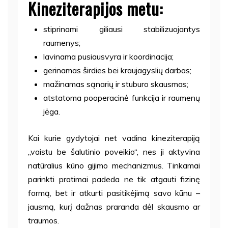
Kineziterapijos metu:
stiprinami giliausi stabilizuojantys
raumenys;
lavinama pusiausvyra ir koordinacija;
gerinamas širdies bei kraujagyslių darbas;
mažinamas sąnarių ir stuburo skausmas;
atstatoma pooperacinė funkcija ir raumenų
jėga.
Kai kurie gydytojai net vadina kineziterapiją
„vaistu be šalutinio poveikio“, nes ji aktyvina
natūralius kūno gijimo mechanizmus. Tinkamai
parinkti pratimai padeda ne tik atgauti fizinę
formą, bet ir atkurti pasitikėjimą savo kūnu –
jausmą, kurį dažnas praranda dėl skausmo ar
traumos.