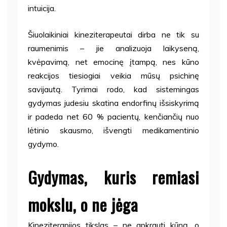
intuicija.
Šiuolaikiniai kineziterapeutai dirba ne tik su
raumenimis – jie analizuoja laikyseną,
kvėpavimą, net emocinę įtampą, nes kūno
reakcijos tiesiogiai veikia mūsų psichinę
savijautą. Tyrimai rodo, kad sistemingas
gydymas judesiu skatina endorfinų išsiskyrimą
ir padeda net 60 % pacientų, kenčiančių nuo
lėtinio skausmo, išvengti medikamentinio
gydymo.
Gydymas, kuris remiasi
mokslu, o ne jėga
Kineziterapijos tikslas – ne apkrauti kūną, o