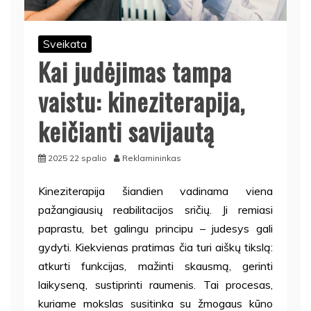
Sveikata
Kai judėjimas tampa
vaistu: kineziterapija,
keičianti savijautą
2025 22 spalio
Reklamininkas
Kineziterapija šiandien vadinama viena
pažangiausių reabilitacijos sričių. Ji remiasi
paprastu, bet galingu principu – judesys gali
gydyti. Kiekvienas pratimas čia turi aiškų tikslą:
atkurti funkcijas, mažinti skausmą, gerinti
laikyseną, sustiprinti raumenis. Tai procesas,
kuriame mokslas susitinka su žmogaus kūno