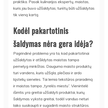
praktika. Pasak kulinarijos ekspertų, maistas,
kuris jau buvo užšaldytas, turėtų būti užšaldytas
tik vieną kartą.
Kodėl pakartotinis
šaldymas nėra gera idėja?
Pagrindinė problema yra ta, kad pakartotinai
užšaldytas ir atšildytas maistas tampa
pernelyg minkštas. Dauguma maisto produktų
turi vandens, kuris užšąla, plečiasi ir ardo
ląstelių sieneles. Tai lemia tekstūros praradimą
ir maistas tampa „tyrelės miestu”. Vienintelė
išimtis yra greitai užšaldyti produktai, kurių
šaldymas vyksta greitai, todėl vanduo neturi
laiko susikaupti ir sugadinti maisto struktūros.