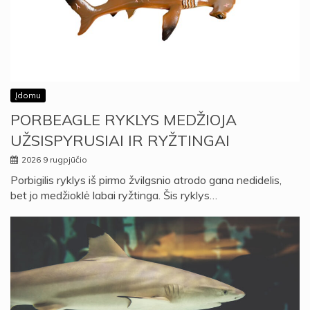
Įdomu
PORBEAGLE RYKLYS MEDŽIOJA
UŽSISPYRUSIAI IR RYŽTINGAI
2026 9 rugpjūčio
Porbigilis ryklys iš pirmo žvilgsnio atrodo gana nedidelis,
bet jo medžioklė labai ryžtinga. Šis ryklys…