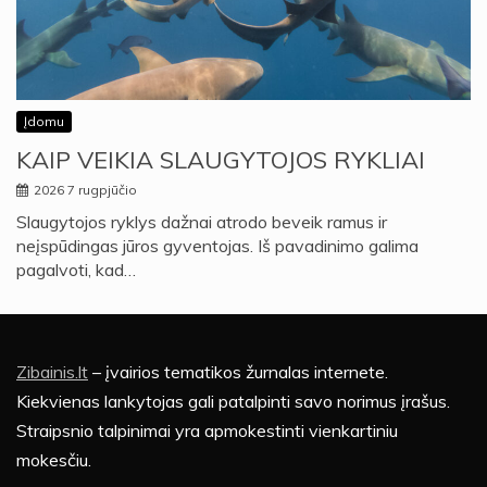
Įdomu
KAIP VEIKIA SLAUGYTOJOS RYKLIAI
2026 7 rugpjūčio
Slaugytojos ryklys dažnai atrodo beveik ramus ir
neįspūdingas jūros gyventojas. Iš pavadinimo galima
pagalvoti, kad…
Zibainis.lt
– įvairios tematikos žurnalas internete.
Kiekvienas lankytojas gali patalpinti savo norimus įrašus.
Straipsnio talpinimai yra apmokestinti vienkartiniu
mokesčiu.