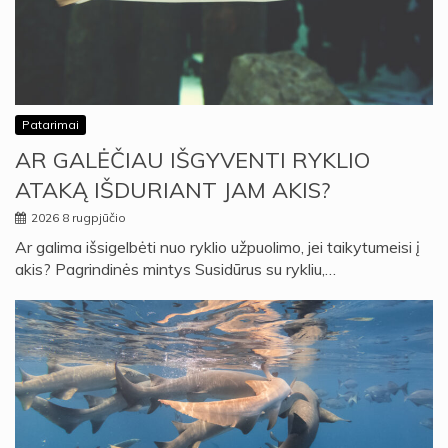
Patarimai
AR GALĖČIAU IŠGYVENTI RYKLIO
ATAKĄ IŠDURIANT JAM AKIS?
2026 8 rugpjūčio
Ar galima išsigelbėti nuo ryklio užpuolimo, jei taikytumeisi į
akis? Pagrindinės mintys Susidūrus su rykliu,…