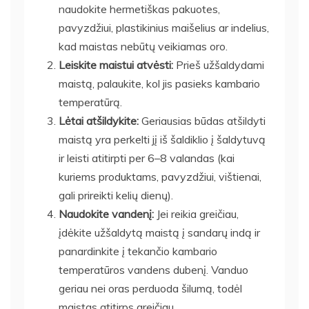
naudokite hermetiškas pakuotes,
pavyzdžiui, plastikinius maišelius ar indelius,
kad maistas nebūtų veikiamas oro.
Leiskite maistui atvėsti:
Prieš užšaldydami
maistą, palaukite, kol jis pasieks kambario
temperatūrą.
Lėtai atšildykite:
Geriausias būdas atšildyti
maistą yra perkelti jį iš šaldiklio į šaldytuvą
ir leisti atitirpti per 6–8 valandas (kai
kuriems produktams, pavyzdžiui, vištienai,
gali prireikti kelių dienų).
Naudokite vandenį:
Jei reikia greičiau,
įdėkite užšaldytą maistą į sandarų indą ir
panardinkite į tekančio kambario
temperatūros vandens dubenį. Vanduo
geriau nei oras perduoda šilumą, todėl
maistas atitirps greičiau.