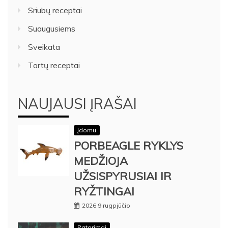
Sriubų receptai
Suaugusiems
Sveikata
Tortų receptai
NAUJAUSI ĮRAŠAI
Įdomu
PORBEAGLE RYKLYS
MEDŽIOJA
UŽSISPYRUSIAI IR
RYŽTINGAI
2026 9 rugpjūčio
Patarimai