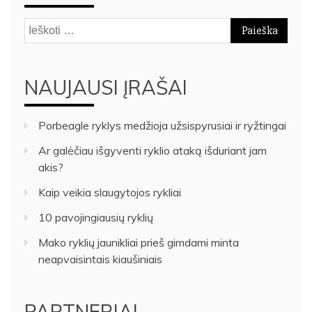
Ieškoti:
NAUJAUSI ĮRAŠAI
Porbeagle ryklys medžioja užsispyrusiai ir ryžtingai
Ar galėčiau išgyventi ryklio ataką išduriant jam
akis?
Kaip veikia slaugytojos rykliai
10 pavojingiausių ryklių
Mako ryklių jaunikliai prieš gimdami minta
neapvaisintais kiaušiniais
PARTNERIAI