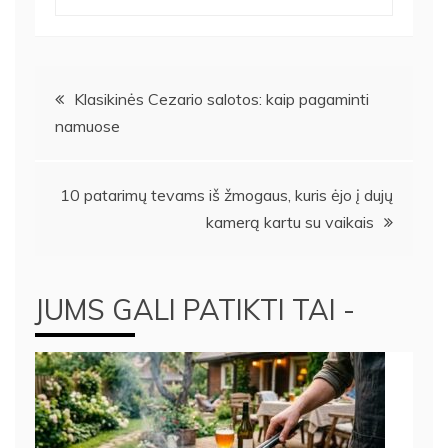
Navigacija
Klasikinės Cezario salotos: kaip pagaminti
namuose
tarp
įrašų
10 patarimų tevams iš žmogaus, kuris ėjo į dujų
kamerą kartu su vaikais
JUMS GALI PATIKTI TAI -