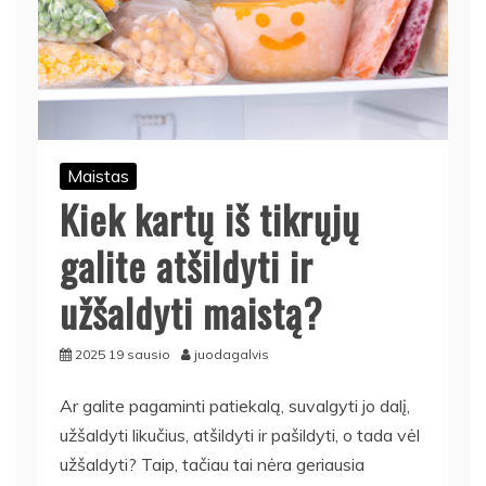
Maistas
Kiek kartų iš tikrųjų
galite atšildyti ir
užšaldyti maistą?
2025 19 sausio
juodagalvis
Ar galite pagaminti patiekalą, suvalgyti jo dalį,
užšaldyti likučius, atšildyti ir pašildyti, o tada vėl
užšaldyti? Taip, tačiau tai nėra geriausia