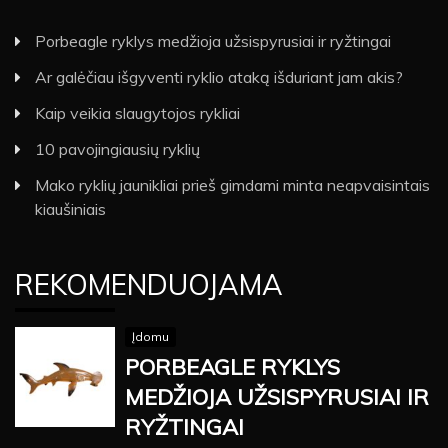
Porbeagle ryklys medžioja užsispyrusiai ir ryžtingai
Ar galėčiau išgyventi ryklio ataką išduriant jam akis?
Kaip veikia slaugytojos rykliai
10 pavojingiausių ryklių
Mako ryklių jaunikliai prieš gimdami minta neapvaisintais
kiaušiniais
REKOMENDUOJAMA
Įdomu
PORBEAGLE RYKLYS
MEDŽIOJA UŽSISPYRUSIAI IR
RYŽTINGAI