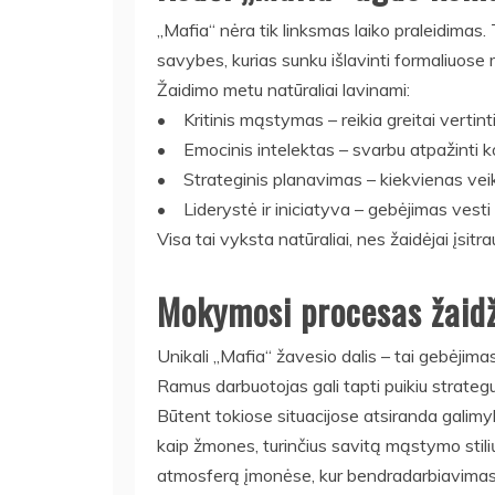
„Mafia“ nėra tik linksmas laiko praleidimas. T
savybes, kurias sunku išlavinti formaliuos
Žaidimo metu natūraliai lavinami:
• Kritinis mąstymas – reikia greitai vertinti 
• Emocinis intelektas – svarbu atpažinti ko
• Strateginis planavimas – kiekvienas veiksm
• Liderystė ir iniciatyva – gebėjimas vesti 
Visa tai vyksta natūraliai, nes žaidėjai įsitrau
Mokymosi procesas žaid
Unikali „Mafia“ žavesio dalis – tai gebėjimas
Ramus darbuotojas gali tapti puikiu strateg
Būtent tokiose situacijose atsiranda galimy
kaip žmones, turinčius savitą mąstymo stili
atmosferą įmonėse, kur bendradarbiavimas