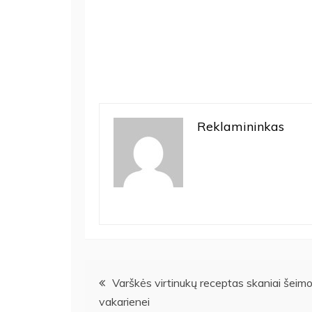
Reklamininkas
Navigacija
Varškės virtinukų receptas skaniai šeim
vakarienei