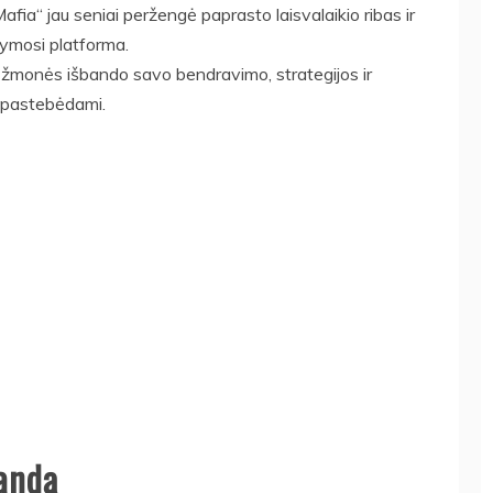
Mafia“ jau seniai peržengė paprasto laisvalaikio ribas ir
ymosi platforma.
e žmonės išbando savo bendravimo, strategijos ir
nepastebėdami.
mandą