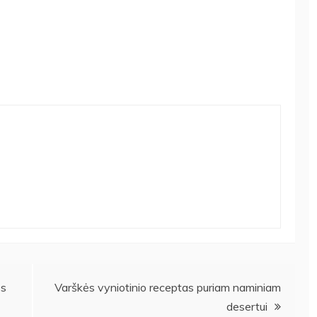
os
Varškės vyniotinio receptas puriam naminiam
desertui