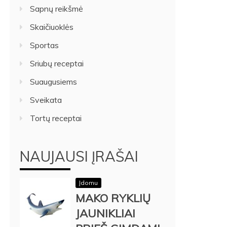
Sapnų reikšmė
Skaičiuoklės
Sportas
Sriubų receptai
Suaugusiems
Sveikata
Tortų receptai
NAUJAUSI ĮRAŠAI
Įdomu
MAKO RYKLIŲ
JAUNIKLIAI