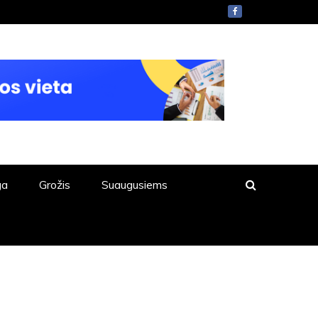
ga
Grožis
Suaugusiems