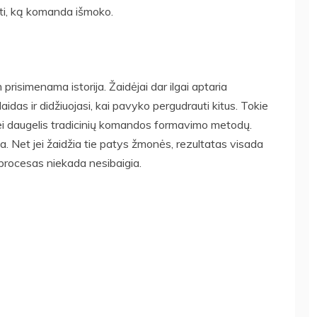
rti, ką komanda išmoko.
risimenama istorija. Žaidėjai dar ilgai aptaria
aidas ir didžiuojasi, kai pavyko pergudrauti kitus. Tokie
 nei daugelis tradicinių komandos formavimo metodų.
ga. Net jei žaidžia tie patys žmonės, rezultatas visada
procesas niekada nesibaigia.