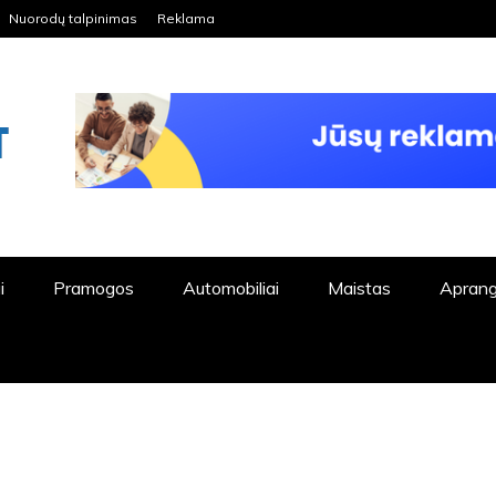
Nuorodų talpinimas
Reklama
ORDPRESS TINKLALAPIS
i
Pramogos
Automobiliai
Maistas
Apran