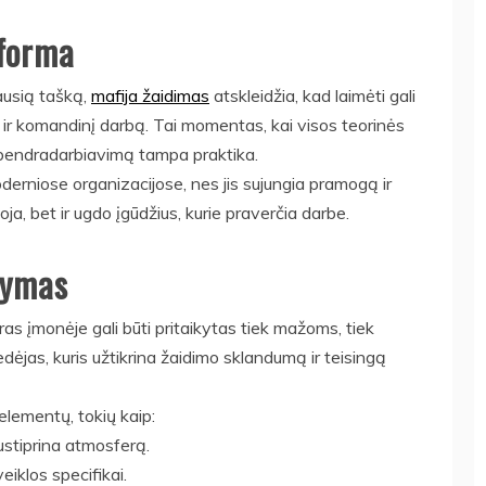
tforma
iausią tašką,
mafija žaidimas
atskleidžia, kad laimėti gali
ciją ir komandinį darbą. Tai momentas, kai visos teorinės
r bendradarbiavimą tampa praktika.
niose organizacijose, nes jis sujungia pramogą ir
oja, bet ir ugdo įgūdžius, kurie praverčia darbe.
ikymas
as įmonėje gali būti pritaikytas tiek mažoms, tiek
ėjas, kuris užtikrina žaidimo sklandumą ir teisingą
elementų, tokių kaip:
ustiprina atmosferą.
iklos specifikai.