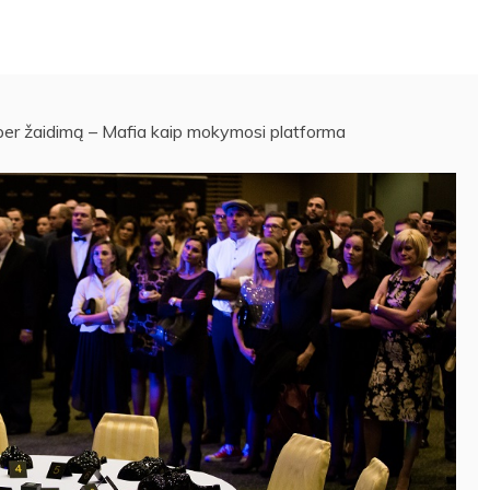
 per žaidimą – Mafia kaip mokymosi platforma