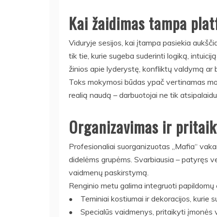
Kai žaidimas tampa pla
Viduryje sesijos, kai įtampa pasiekia aukšč
tik tie, kurie sugeba suderinti logiką, intui
žinios apie lyderystę, konfliktų valdymą a
Toks mokymosi būdas ypač vertinamas moder
realią naudą – darbuotojai ne tik atsipalaidu
Organizavimas ir prita
Profesionaliai suorganizuotas „Mafia“ vakar
didelėms grupėms. Svarbiausia – patyręs ved
vaidmenų paskirstymą.
Renginio metu galima integruoti papildomų 
• Teminiai kostiumai ir dekoracijos, kurie s
• Specialūs vaidmenys, pritaikyti įmonės ve