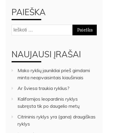
PAIEŠKA
Ieškoti:
NAUJAUSI ĮRAŠAI
Mako ryklių jaunikliai prieš gimdami
minta neapvaisintais kiaušiniais
Ar šviesa traukia ryklius?
Kalifornijos leopardinis ryklys
subręsta tik po daugelio metų
Citrininis ryklys yra (gana) draugiškas
ryklys