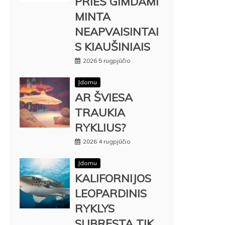
PRIEŠ GIMDAMI
MINTA
NEAPVAISINTAI
S KIAUŠINIAIS
2026 5 rugpjūčio
Įdomu
AR ŠVIESA
TRAUKIA
RYKLIUS?
2026 4 rugpjūčio
Įdomu
KALIFORNIJOS
LEOPARDINIS
RYKLYS
SUBRĘSTA TIK