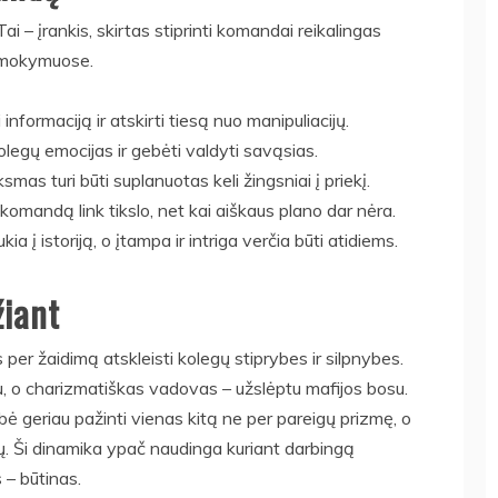
ai – įrankis, skirtas stiprinti komandai reikalingas
e mokymuose.
informaciją ir atskirti tiesą nuo manipuliacijų.
legų emocijas ir gebėti valdyti savąsias.
as turi būti suplanuotas keli žingsniai į priekį.
komandą link tikslo, net kai aiškaus plano dar nėra.
kia į istoriją, o įtampa ir intriga verčia būti atidiems.
žiant
 per žaidimą atskleisti kolegų stiprybes ir silpnybes.
u, o charizmatiškas vadovas – užslėptu mafijos bosu.
bė geriau pažinti vienas kitą ne per pareigų prizmę, o
ų. Ši dinamika ypač naudinga kuriant darbingą
 – būtinas.