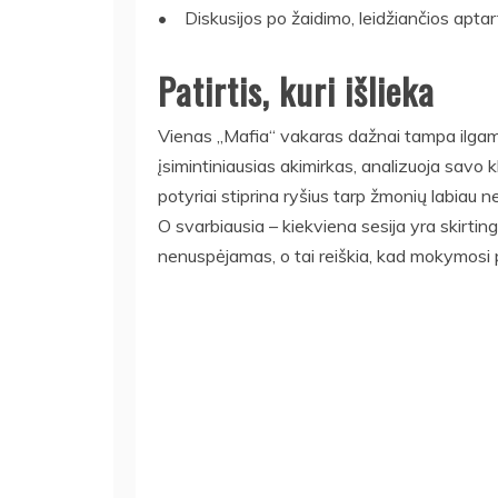
• Diskusijos po žaidimo, leidžiančios apta
Patirtis, kuri išlieka
Vienas „Mafia“ vakaras dažnai tampa ilgam p
įsimintiniausias akimirkas, analizuoja savo kl
potyriai stiprina ryšius tarp žmonių labiau
O svarbiausia – kiekviena sesija yra skirtin
nenuspėjamas, o tai reiškia, kad mokymosi 