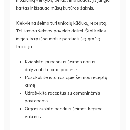
ir tautinių vertybių perdavimo būdas. Jis jungia
kartas ir išsaugo mūsų kultūros šaknis.
Kiekviena šeima turi unikalų kūčiukų receptą.
Tai tampa šeimos paveldo dalimi. Štai kelios
idėjos, kaip išsaugoti ir perduoti šią gražią
tradiciją:
Kvieskite jaunesnius šeimos narius
dalyvauti kepimo procese
Pasakokite istorijas apie šeimos receptų
kilmę
Užrašykite receptus su asmeninėmis
pastabomis
Organizuokite bendrus šeimos kepimo
vakarus