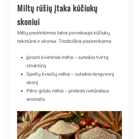
Miltų rūšių įtaka kūčiukų
skoniui
Miltų pasirinkimas labai poveikauja kūčiukų
tekstūrai ir skoniui. Tradiciškai pasirenkama:
Įprasti kvietiniai miltai – suteikia tvirtą
struktūrą
Speltų kviečių miltai – suteikia lengvesnį
skonį
Pilno grūdo miltai – prideda natūralaus
aromato