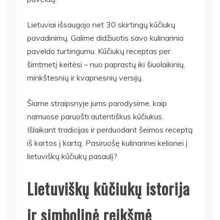
Lietuviai išsaugojo net 30 skirtingų kūčiukų
pavadinimų. Galime didžiuotis savo kulinarinio
paveldo turtingumu. Kūčiukų receptas per
šimtmetį keitėsi – nuo paprastų iki šiuolaikinių,
minkštesnių ir kvapnesnių versijų.
Šiame straipsnyje jums parodysime, kaip
namuose paruošti autentiškus kūčiukus.
Išlaikant tradicijas ir perduodant šeimos receptą
iš kartos į kartą. Pasiruošę kulinarinei kelionei į
lietuviškų kūčiukų pasaulį?
Lietuviškų kūčiukų istorija
ir simbolinė reikšmė