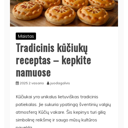
Maistas
Tradicinis kūčiukų
receptas – kepkite
namuose
2025 2 vasario
juodagalvis
Kūčiukai yra unikalus lietuviškas tradicinis
patiekalas. Jie sukuria ypatingą šventinių valgių
atmosferą Kūčių vakare. Šis kepinys turi gilią
simbolinę reikšmę ir saugo mūsų kultūros
paveldą.