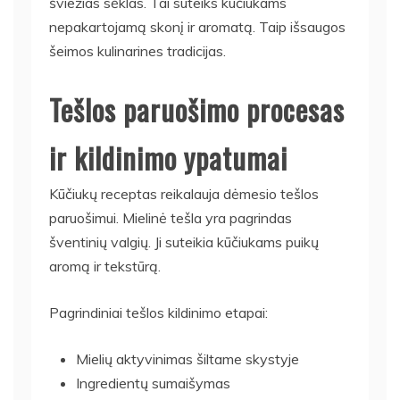
šviežias sėklas. Tai suteiks kūčiukams
nepakartojamą skonį ir aromatą. Taip išsaugos
šeimos kulinarines tradicijas.
Tešlos paruošimo procesas
ir kildinimo ypatumai
Kūčiukų receptas reikalauja dėmesio tešlos
paruošimui. Mielinė tešla yra pagrindas
šventinių valgių. Ji suteikia kūčiukams puikų
aromą ir tekstūrą.
Pagrindiniai tešlos kildinimo etapai:
Mielių aktyvinimas šiltame skystyje
Ingredientų sumaišymas