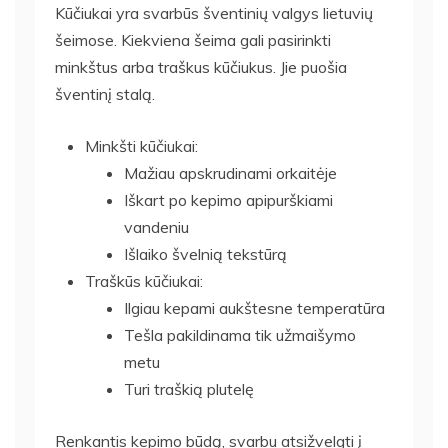
Kūčiukai yra svarbūs šventinių valgys lietuvių
šeimose. Kiekviena šeima gali pasirinkti
minkštus arba traškus kūčiukus. Jie puošia
šventinį stalą.
Minkšti kūčiukai:
Mažiau apskrudinami orkaitėje
Iškart po kepimo apipurškiami
vandeniu
Išlaiko švelnią tekstūrą
Traškūs kūčiukai:
Ilgiau kepami aukštesne temperatūra
Tešla pakildinama tik užmaišymo
metu
Turi traškią plutelę
Renkantis kepimo būdą, svarbu atsižvelgti į