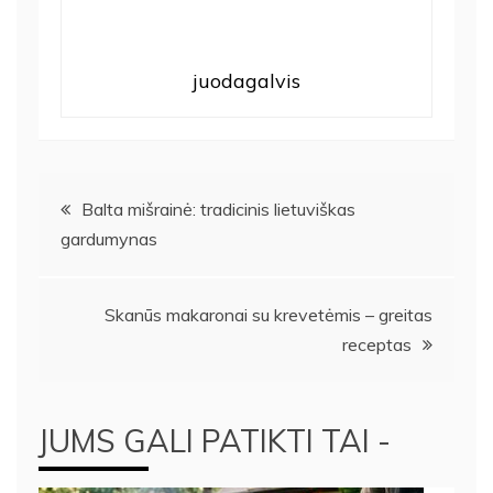
juodagalvis
Navigacija
Balta mišrainė: tradicinis lietuviškas
gardumynas
tarp
įrašų
Skanūs makaronai su krevetėmis – greitas
receptas
JUMS GALI PATIKTI TAI -