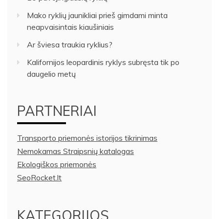
Mako ryklių jaunikliai prieš gimdami minta
neapvaisintais kiaušiniais
Ar šviesa traukia ryklius?
Kalifornijos leopardinis ryklys subręsta tik po
daugelio metų
PARTNERIAI
Transporto priemonės istorijos tikrinimas
Nemokamas Straipsnių katalogas
Ekologiškos priemonės
SeoRocket.lt
KATEGORIJOS