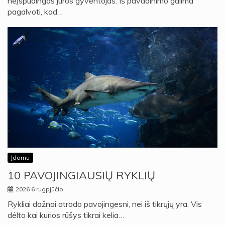
neįspūdingas jūros gyventojas. Iš pavadinimo galima
pagalvoti, kad…
Įdomu
10 PAVOJINGIAUSIŲ RYKLIŲ
2026 6 rugpjūčio
Rykliai dažnai atrodo pavojingesni, nei iš tikrųjų yra. Vis
dėlto kai kurios rūšys tikrai kelia…