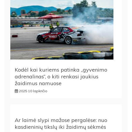
Kodėl kai kuriems patinka „gyvenimo
adrenalinas“, o kiti renkasi jaukius
žaidimus namuose
2025 10 lapkričio
Ar laimė slypi mažose pergalėse: nuo
kasdieninių tikslų iki žaidimų sėkmės