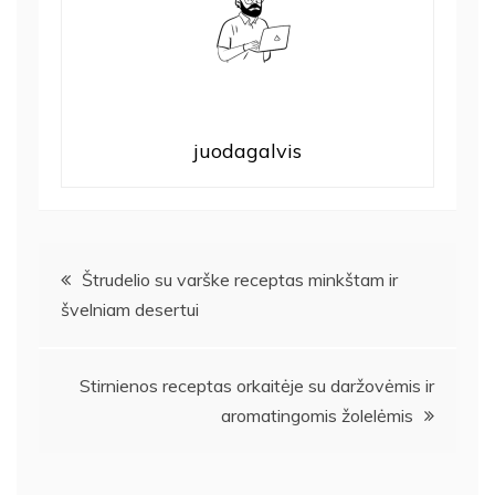
juodagalvis
Navigacija
Štrudelio su varške receptas minkštam ir
švelniam desertui
tarp
įrašų
Stirnienos receptas orkaitėje su daržovėmis ir
aromatingomis žolelėmis