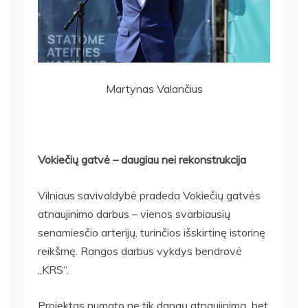
Martynas Valančius
Vokiečių gatvė – daugiau nei rekonstrukcija
Vilniaus savivaldybė pradeda Vokiečių gatvės
atnaujinimo darbus – vienos svarbiausių
senamiesčio arterijų, turinčios išskirtinę istorinę
reikšmę. Rangos darbus vykdys bendrovė
„KRS“.
Projektas numato ne tik dangų atnaujinimą, bet