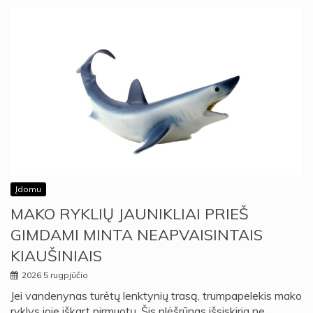
Įdomu
MAKO RYKLIŲ JAUNIKLIAI PRIEŠ
GIMDAMI MINTA NEAPVAISINTAIS
KIAUŠINIAIS
2026 5 rugpjūčio
Jei vandenynas turėtų lenktynių trasą, trumpapelekis mako
ryklys joje iškart pirmuotų. Šis plėšrūnas išsiskiria ne…