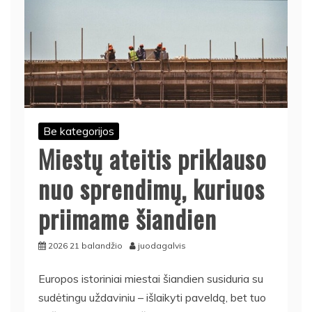
Be kategorijos
Miestų ateitis priklauso
nuo sprendimų, kuriuos
priimame šiandien
2026 21 balandžio
juodagalvis
Europos istoriniai miestai šiandien susiduria su
sudėtingu uždaviniu – išlaikyti paveldą, bet tuo