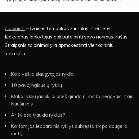
Zibainis.lt
– įvairios tematikos žurnalas internete.
Kiekvienas lankytojas gali patalpinti savo norimus įrašus.
Straipsnio talpinimai yra apmokestinti vienkartiniu
mokesčiu.
Kaip veikia slaugytojos rykliai
10 pavojingiausių ryklių
Mako ryklių jaunikliai prieš gimdami minta neapvaisintais
kiaušiniais
Ar šviesa traukia ryklius?
Kalifornijos leopardinis ryklys subręsta tik po daugelio
metų