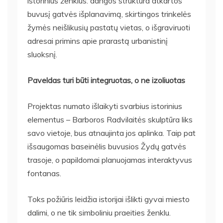
istorinius ženklus: dangos struktūra atkartos
buvusį gatvės išplanavimą, skirtingos trinkelės
žymės neišlikusių pastatų vietas, o išgraviruoti
adresai primins apie prarastą urbanistinį
sluoksnį.
Paveldas turi būti integruotas, o ne izoliuotas
Projektas numato išlaikyti svarbius istorinius
elementus – Barboros Radvilaitės skulptūra liks
savo vietoje, bus atnaujinta jos aplinka. Taip pat
išsaugomas baseinėlis buvusios Žydų gatvės
trasoje, o papildomai planuojamas interaktyvus
fontanas.
Toks požiūris leidžia istorijai išlikti gyvai miesto
dalimi, o ne tik simboliniu praeities ženklu.