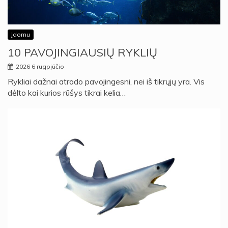
Įdomu
10 PAVOJINGIAUSIŲ RYKLIŲ
2026 6 rugpjūčio
Rykliai dažnai atrodo pavojingesni, nei iš tikrųjų yra. Vis
dėlto kai kurios rūšys tikrai kelia…