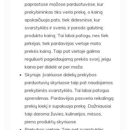
paprastose mažose parduotuvėse, kur
prekybininkas tiks veria prekę, o kainą
apskaičiuoja pats, tiek didesnėse, kur
svarstyklės ir sveria, ir parodo galutinę
produkto kainą. Tai labai patogu, nes tiek
pirkėjas, tiek pardavėjas vietoje mato
prekės kainą. Taip pat vietoje galima
reguliuoti pageidaujamą prekės svorį, jeigu
kaina per didelė ar per maža.
Skyriuje. Įvairiuose didelių prekybos
parduotuvių skyriuose taip pat naudojamos
prekybinės svarstyklės. Tai labai patogus
sprendimas. Pardavėjas pasveria reikalingą
prekių kiekį ir supakuoja prekę. Dažniausiai
taip daroma žuvies, kulinarijos, mėsos,
pieno produktų skyriuose.
Prekybos vietoje. Taip pat svarstyklės