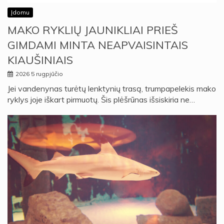
Įdomu
MAKO RYKLIŲ JAUNIKLIAI PRIEŠ
GIMDAMI MINTA NEAPVAISINTAIS
KIAUŠINIAIS
2026 5 rugpjūčio
Jei vandenynas turėtų lenktynių trasą, trumpapelekis mako
ryklys joje iškart pirmuotų. Šis plėšrūnas išsiskiria ne…