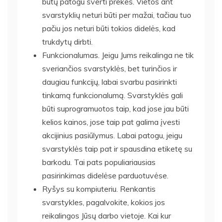
būtų patogu sverti prekes. Vietos ant
svarstyklių neturi būti per mažai, tačiau tuo
pačiu jos neturi būti tokios didelės, kad
trukdytų dirbti.
Funkcionalumas. Jeigu Jums reikalinga ne tik
sveriančios svarstyklės, bet turinčios ir
daugiau funkcijų, labai svarbu pasirinkti
tinkamą funkcionalumą. Svarstyklės gali
būti suprogramuotos taip, kad jose jau būti
kelios kainos, jose taip pat galima įvesti
akcijinius pasiūlymus. Labai patogu, jeigu
svarstyklės taip pat ir spausdina etiketę su
barkodu. Tai pats populiariausias
pasirinkimas didelėse parduotuvėse.
Ryšys su kompiuteriu. Renkantis
svarstykles, pagalvokite, kokios jos
reikalingos Jūsų darbo vietoje. Kai kur