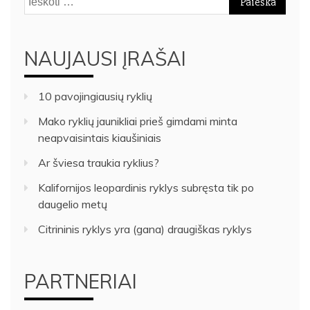
NAUJAUSI ĮRAŠAI
10 pavojingiausių ryklių
Mako ryklių jaunikliai prieš gimdami minta
neapvaisintais kiaušiniais
Ar šviesa traukia ryklius?
Kalifornijos leopardinis ryklys subręsta tik po
daugelio metų
Citrininis ryklys yra (gana) draugiškas ryklys
PARTNERIAI