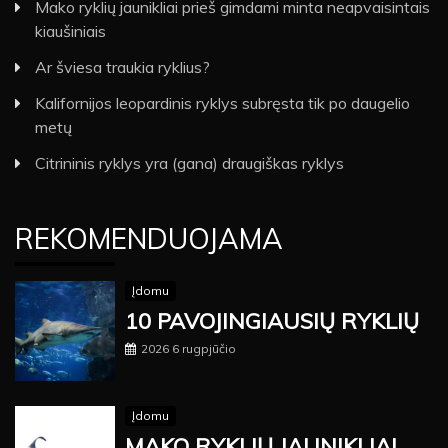
Mako ryklių jaunikliai prieš gimdami minta neapvaisintais
kiaušiniais
Ar šviesa traukia ryklius?
Kalifornijos leopardinis ryklys subręsta tik po daugelio
metų
Citrininis ryklys yra (gana) draugiškas ryklys
REKOMENDUOJAMA
Įdomu
10 PAVOJINGIAUSIŲ RYKLIŲ
2026 6 rugpjūčio
Įdomu
MAKO RYKLIŲ JAUNIKLIAI