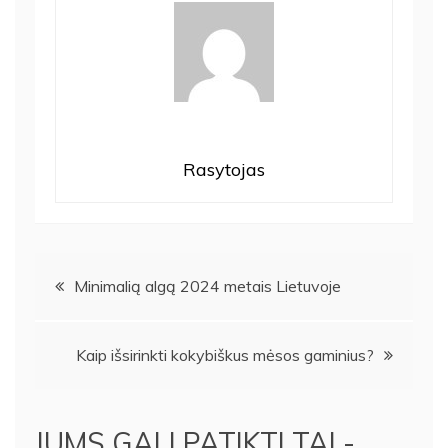
Rasytojas
Navigacija
Minimalią algą 2024 metais Lietuvoje
tarp
Kaip išsirinkti kokybiškus mėsos gaminius?
įrašų
JUMS GALI PATIKTI TAI -