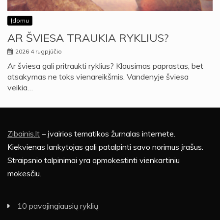
Įdomu
AR ŠVIESA TRAUKIA RYKLIUS?
2026 4 rugpjūčio
Ar šviesa gali pritraukti ryklius? Klausimas paprastas, bet
atsakymas ne toks vienareikšmis. Vandenyje šviesa
veikia…
Zibainis.lt
– įvairios tematikos žurnalas internete.
Kiekvienas lankytojas gali patalpinti savo norimus įrašus.
Straipsnio talpinimai yra apmokestinti vienkartiniu
mokesčiu.
10 pavojingiausių ryklių