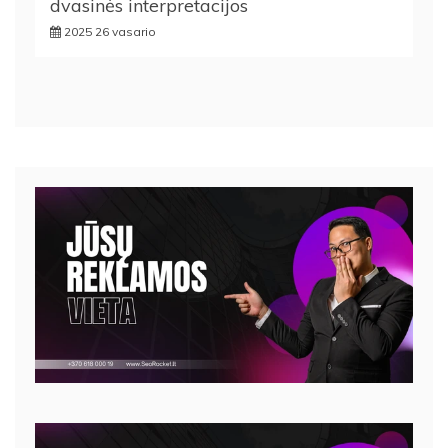
dvasinės interpretacijos
2025 26 vasario