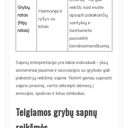
Grybų
reikšti, kad esate
Harmonija ir
ratas
apsupti palaikančių
ryšys su
(fėjų
santykių ir
kitais
ratas)
turėtumėte
puoselėti
bendruomeniškumą.
Sapnų interpretacija yra labai individuali – jūsų
asmeniniai jausmai ir asociacijos su grybais gali
pakeisti jų reikšmę sapne. Norint geriau suprasti
sapno prasmę, verta atkreipti dėmesį į
emocijas, spalvas ir kitus simbolius.
Teigiamos grybų sapnų
reikšmės