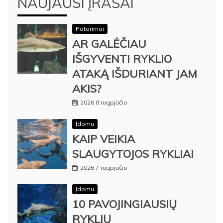
NAUJAUSI ĮRAŠAI
Patarimai
AR GALĖČIAU
IŠGYVENTI RYKLIO
ATAKĄ IŠDURIANT JAM
AKIS?
2026 8 rugpjūčio
Įdomu
KAIP VEIKIA
SLAUGYTOJOS RYKLIAI
2026 7 rugpjūčio
Įdomu
10 PAVOJINGIAUSIŲ
RYKLIŲ