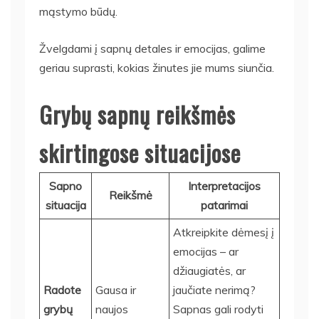
mąstymo būdų.
Žvelgdami į sapnų detales ir emocijas, galime
geriau suprasti, kokias žinutes jie mums siunčia.
Grybų sapnų reikšmės
skirtingose situacijose
Sapno
Interpretacijos
Reikšmė
situacija
patarimai
Atkreipkite dėmesį į
emocijas – ar
džiaugiatės, ar
Radote
Gausa ir
jaučiate nerimą?
grybų
naujos
Sapnas gali rodyti