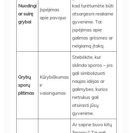
Nuodingi
kad turėtumėte būti
Įspėjimas
ar suirę
atsargesni realiame
apie pavojus
grybai
gyvenime. Tai
įspėjimas apie
galimas grėsmes ar
neigiamą įtaką.
Stebėkite, kur
sklinda sporos – jos
gali simbolizuoti
Grybų
Kūrybiškumas
naujas idėjas ar
sporų
ir
galimybes, kurios
plitimas
vaisingumas
netrukus gali
atsirasti jūsų
gyvenime.
Ar sapne buvo kitų
žmonių? Tai gali