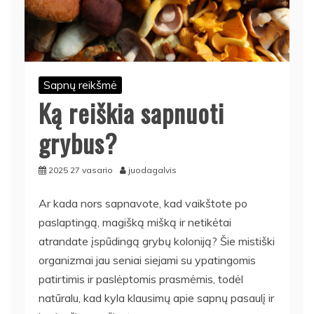
Sapnų reikšmė
Ką reiškia sapnuoti
grybus?
2025 27 vasario
juodagalvis
Ar kada nors sapnavote, kad vaikštote po
paslaptingą, magišką mišką ir netikėtai
atrandate įspūdingą grybų koloniją? Šie mistiški
organizmai jau seniai siejami su ypatingomis
patirtimis ir paslėptomis prasmėmis, todėl
natūralu, kad kyla klausimų apie sapnų pasaulį ir