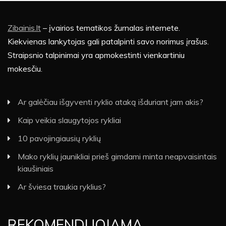
Zibainis.lt
– įvairios tematikos žurnalas internete.
Kiekvienas lankytojas gali patalpinti savo norimus įrašus.
Straipsnio talpinimai yra apmokestinti vienkartiniu
mokesčiu.
Ar galėčiau išgyventi ryklio ataką išduriant jam akis?
Kaip veikia slaugytojos rykliai
10 pavojingiausių ryklių
Mako ryklių jaunikliai prieš gimdami minta neapvaisintais
kiaušiniais
Ar šviesa traukia ryklius?
REKOMENDUOJAMA