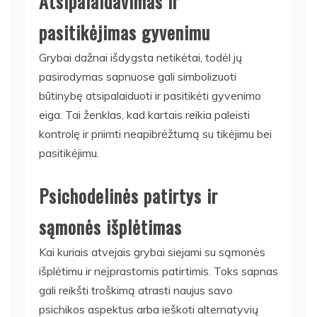
Atsipalaidavimas ir
pasitikėjimas gyvenimu
Grybai dažnai išdygsta netikėtai, todėl jų
pasirodymas sapnuose gali simbolizuoti
būtinybę atsipalaiduoti ir pasitikėti gyvenimo
eiga. Tai ženklas, kad kartais reikia paleisti
kontrolę ir priimti neapibrėžtumą su tikėjimu bei
pasitikėjimu.
Psichodelinės patirtys ir
sąmonės išplėtimas
Kai kuriais atvejais grybai siejami su sąmonės
išplėtimu ir neįprastomis patirtimis. Toks sapnas
gali reikšti troškimą atrasti naujus savo
psichikos aspektus arba ieškoti alternatyvių