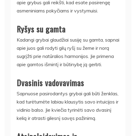
apie grybus gali reikšti, kad esate pasirengę
asmeniniams pokyčiams ir vystymuisi.
Ryšys su gamta
Kadangi grybai glaudžiai susiję su gamta, sapnai
apie juos gali rodyti gilų ryšį su žeme ir norą
sugrįžti prie natūralios harmonijos. Jie primena
apie gamtos išmintį ir būtinybę ją gerbti.
Dvasinis vadovavimas
Sapnuose pasirodantys grybai gali būti ženklas,
kad turėtumėte labiau klausytis savo intuicijos ir
vidinio balso. Jie kviečia tyrinėti savo dvasinį
kelią ir atrasti gilesnį savęs pažinimą.