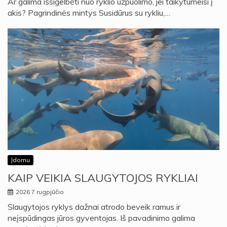
Ar galima išsigelbėti nuo ryklio užpuolimo, jei taikytumeisi į
akis? Pagrindinės mintys Susidūrus su rykliu,…
Įdomu
KAIP VEIKIA SLAUGYTOJOS RYKLIAI
2026 7 rugpjūčio
Slaugytojos ryklys dažnai atrodo beveik ramus ir
neįspūdingas jūros gyventojas. Iš pavadinimo galima