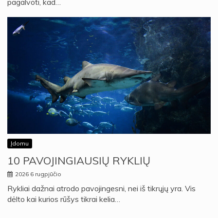
pagalvoti, kad…
Įdomu
10 PAVOJINGIAUSIŲ RYKLIŲ
2026 6 rugpjūčio
Rykliai dažnai atrodo pavojingesni, nei iš tikrųjų yra. Vis
dėlto kai kurios rūšys tikrai kelia…