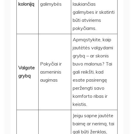
koloniją
galimybės
laukiančias
galimybes ir skatinti
būti atviriems
pokyčiams.
Apmąstykite, kaip
jautėtės valgydami
grybą – ar skonis
Pokyčiai ir
buvo malonus? Tai
Valgote
asmeninis
gali reikšti, kad
grybą
augimas
esate pasirengę
peržengti savo
komforto ribas ir
keistis.
Jeigu sapne jautėte
baimę ar nerimą, tai
gali būti ženklas,