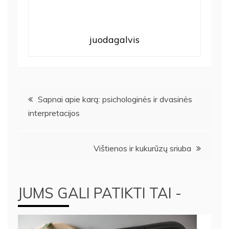
juodagalvis
Navigacija
Sapnai apie karą: psichologinės ir dvasinės
interpretacijos
tarp
įrašų
Vištienos ir kukurūzų sriuba
JUMS GALI PATIKTI TAI -