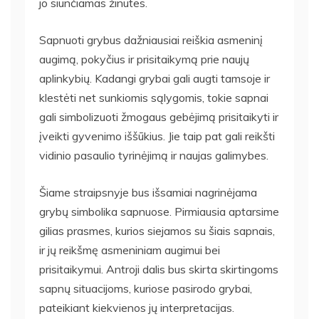
jo siunčiamas žinutes.
Sapnuoti grybus dažniausiai reiškia asmeninį
augimą, pokyčius ir prisitaikymą prie naujų
aplinkybių. Kadangi grybai gali augti tamsoje ir
klestėti net sunkiomis sąlygomis, tokie sapnai
gali simbolizuoti žmogaus gebėjimą prisitaikyti ir
įveikti gyvenimo iššūkius. Jie taip pat gali reikšti
vidinio pasaulio tyrinėjimą ir naujas galimybes.
Šiame straipsnyje bus išsamiai nagrinėjama
grybų simbolika sapnuose. Pirmiausia aptarsime
gilias prasmes, kurios siejamos su šiais sapnais,
ir jų reikšmę asmeniniam augimui bei
prisitaikymui. Antroji dalis bus skirta skirtingoms
sapnų situacijoms, kuriose pasirodo grybai,
pateikiant kiekvienos jų interpretacijas.