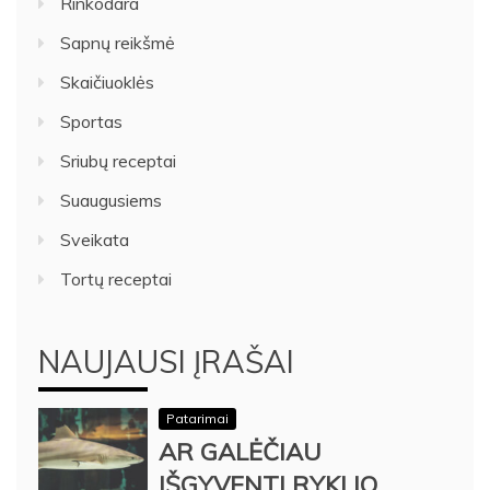
Rinkodara
Sapnų reikšmė
Skaičiuoklės
Sportas
Sriubų receptai
Suaugusiems
Sveikata
Tortų receptai
NAUJAUSI ĮRAŠAI
Patarimai
AR GALĖČIAU
IŠGYVENTI RYKLIO