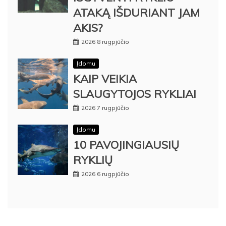
ATAKĄ IŠDURIANT JAM
AKIS?
2026 8 rugpjūčio
Įdomu
KAIP VEIKIA
SLAUGYTOJOS RYKLIAI
2026 7 rugpjūčio
Įdomu
10 PAVOJINGIAUSIŲ
RYKLIŲ
2026 6 rugpjūčio