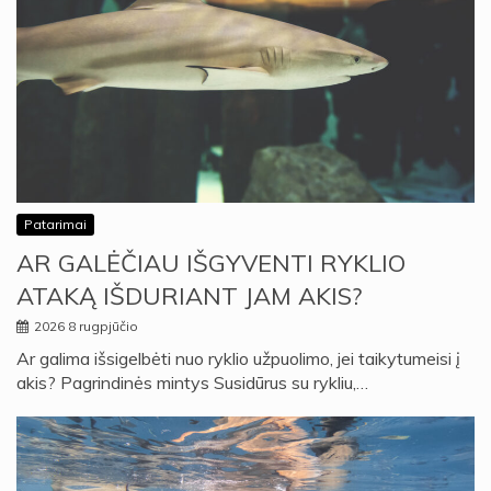
Patarimai
AR GALĖČIAU IŠGYVENTI RYKLIO
ATAKĄ IŠDURIANT JAM AKIS?
2026 8 rugpjūčio
Ar galima išsigelbėti nuo ryklio užpuolimo, jei taikytumeisi į
akis? Pagrindinės mintys Susidūrus su rykliu,…