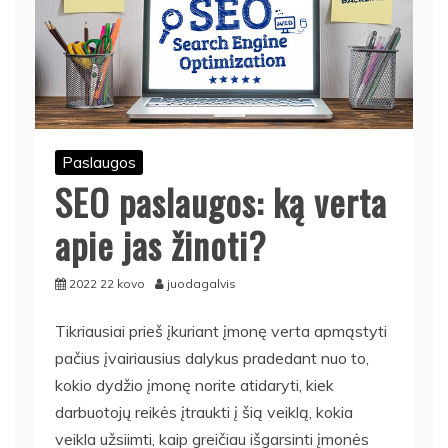
Paslaugos
SEO paslaugos: ką verta
apie jas žinoti?
2022 22 kovo
juodagalvis
Tikriausiai prieš įkuriant įmonę verta apmąstyti
pačius įvairiausius dalykus pradedant nuo to,
kokio dydžio įmonę norite atidaryti, kiek
darbuotojų reikės įtraukti į šią veiklą, kokia
veikla užsiimti, kaip greičiau išgarsinti įmonės