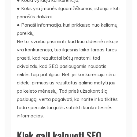
● Koks yra įmonės ilgaamžiškumas, istorija ir kiti
panašūs dalykai;
● Panaši informacija, kuri priklauso nuo keliamų
poreikių.
Be to, svarbu prisiminti, kad kuo didesnė rinkoje
yra konkurencija, tuo ilgesnis laiko tarpas turės
praeiti, kad rezultatai būtų matomi, tad
akivaizdu, kad SEO paslaugomis naudotis
reikės taip pat ilgiau. Bet, jei konkurencija nėra
didelė, pirmuosius rezultatus galima matyti jau
po keleto mėnesių. Tad prieš užsakant šią
paslaugą, verta pagalvoti, ko norite ir ko tikitės,
tada specialistai galės suteikti konkretesnės
informacijos.
Kiek gali kainuoti SEO