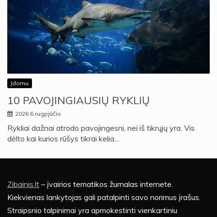
Įdomu
10 PAVOJINGIAUSIŲ RYKLIŲ
2026 6 rugpjūčio
Rykliai dažnai atrodo pavojingesni, nei iš tikrųjų yra. Vis
dėlto kai kurios rūšys tikrai kelia…
Zibainis.lt
– įvairios tematikos žurnalas internete.
Kiekvienas lankytojas gali patalpinti savo norimus įrašus.
Straipsnio talpinimai yra apmokestinti vienkartiniu