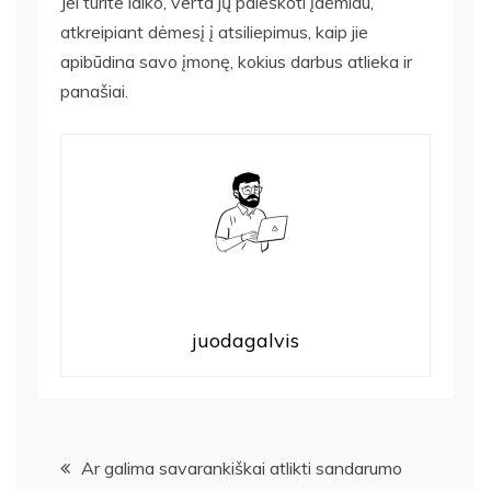
Jei turite laiko, verta jų paieškoti įdėmiau,
atkreipiant dėmesį į atsiliepimus, kaip jie
apibūdina savo įmonę, kokius darbus atlieka ir
panašiai.
juodagalvis
Navigacija
Ar galima savarankiškai atlikti sandarumo