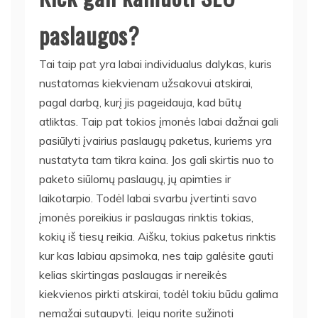
paslaugos?
Tai taip pat yra labai individualus dalykas, kuris
nustatomas kiekvienam užsakovui atskirai,
pagal darbą, kurį jis pageidauja, kad būtų
atliktas. Taip pat tokios įmonės labai dažnai gali
pasiūlyti įvairius paslaugų paketus, kuriems yra
nustatyta tam tikra kaina. Jos gali skirtis nuo to
paketo siūlomų paslaugų, jų apimties ir
laikotarpio. Todėl labai svarbu įvertinti savo
įmonės poreikius ir paslaugas rinktis tokias,
kokių iš tiesų reikia. Aišku, tokius paketus rinktis
kur kas labiau apsimoka, nes taip galėsite gauti
kelias skirtingas paslaugas ir nereikės
kiekvienos pirkti atskirai, todėl tokiu būdu galima
nemažai sutaupyti. Jeigu norite sužinoti