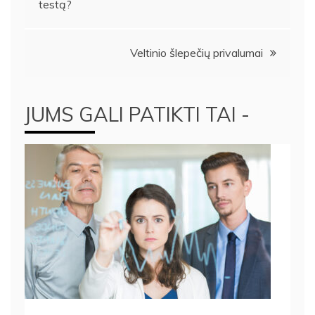
testą?
tarp
įrašų
Veltinio šlepečių privalumai
JUMS GALI PATIKTI TAI -