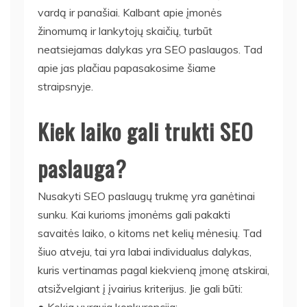
vardą ir panašiai. Kalbant apie įmonės
žinomumą ir lankytojų skaičių, turbūt
neatsiejamas dalykas yra SEO paslaugos. Tad
apie jas plačiau papasakosime šiame
straipsnyje.
Kiek laiko gali trukti SEO
paslauga?
Nusakyti SEO paslaugų trukmę yra ganėtinai
sunku. Kai kurioms įmonėms gali pakakti
savaitės laiko, o kitoms net kelių mėnesių. Tad
šiuo atveju, tai yra labai individualus dalykas,
kuris vertinamas pagal kiekvieną įmonę atskirai,
atsižvelgiant į įvairius kriterijus. Jie gali būti:
● Kokia vyrauja konkurencija;