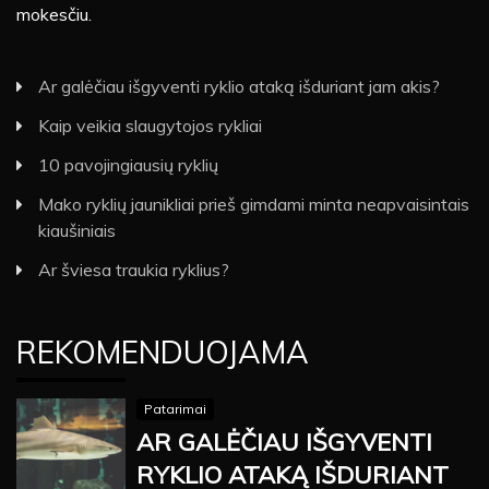
mokesčiu.
Ar galėčiau išgyventi ryklio ataką išduriant jam akis?
Kaip veikia slaugytojos rykliai
10 pavojingiausių ryklių
Mako ryklių jaunikliai prieš gimdami minta neapvaisintais
kiaušiniais
Ar šviesa traukia ryklius?
REKOMENDUOJAMA
Patarimai
AR GALĖČIAU IŠGYVENTI
RYKLIO ATAKĄ IŠDURIANT