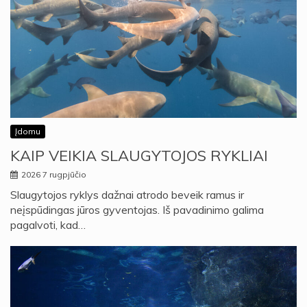
Įdomu
KAIP VEIKIA SLAUGYTOJOS RYKLIAI
2026 7 rugpjūčio
Slaugytojos ryklys dažnai atrodo beveik ramus ir
neįspūdingas jūros gyventojas. Iš pavadinimo galima
pagalvoti, kad…