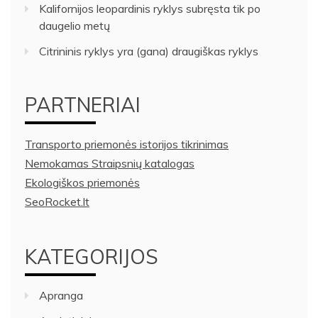
Kalifornijos leopardinis ryklys subręsta tik po
daugelio metų
Citrininis ryklys yra (gana) draugiškas ryklys
PARTNERIAI
Transporto priemonės istorijos tikrinimas
Nemokamas Straipsnių katalogas
Ekologiškos priemonės
SeoRocket.lt
KATEGORIJOS
Apranga