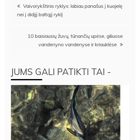
Navigacija
Vaivorykštinis ryklys: labiau panašus į kuojelę
nei į didįjį baltąjį ryklį
tarp
įrašų
10 baisiausių žuvų, tūnančių upėse, giliuose
vandenyno vandenyse ir kriauklėse
JUMS GALI PATIKTI TAI -