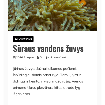
Augintiniai
Sūraus vandens žuvys
2026 8 liepos
Gabija Mickevičienė
Jūrinės žuvys dažnai laikomos pačiomis
įspūdingiausiomis pasaulyje. Tarp jų yra ir
didingų, ir keistų, ir visai mažų rūšių. Vienos
primena tikrus plėšrūnus, kitos atrodo lyg
išgalvotos.