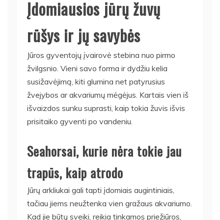
Įdomiausios jūrų žuvų
rūšys ir jų savybės
Jūros gyventojų įvairovė stebina nuo pirmo
žvilgsnio. Vieni savo forma ir dydžiu kelia
susižavėjimą, kiti glumina net patyrusius
žvejybos ar akvariumų mėgėjus. Kartais vien iš
išvaizdos sunku suprasti, kaip tokia žuvis išvis
prisitaiko gyventi po vandeniu.
Seahorsai, kurie nėra tokie jau
trapūs, kaip atrodo
Jūrų arkliukai gali tapti įdomiais augintiniais,
tačiau jiems neužtenka vien gražaus akvariumo.
Kad jie būtų sveiki, reikia tinkamos priežiūros,