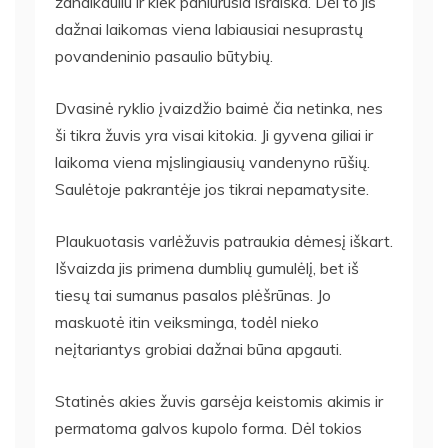
žandikauliu ir kiek paniurusia išraiška. Dėl to jis
dažnai laikomas viena labiausiai nesuprastų
povandeninio pasaulio būtybių.
Dvasinė ryklio įvaizdžio baimė čia netinka, nes
ši tikra žuvis yra visai kitokia. Ji gyvena giliai ir
laikoma viena mįslingiausių vandenyno rūšių.
Saulėtoje pakrantėje jos tikrai nepamatysite.
Plaukuotasis varlėžuvis patraukia dėmesį iškart.
Išvaizda jis primena dumblių gumulėlį, bet iš
tiesų tai sumanus pasalos plėšrūnas. Jo
maskuotė itin veiksminga, todėl nieko
neįtariantys grobiai dažnai būna apgauti.
Statinės akies žuvis garsėja keistomis akimis ir
permatoma galvos kupolo forma. Dėl tokios