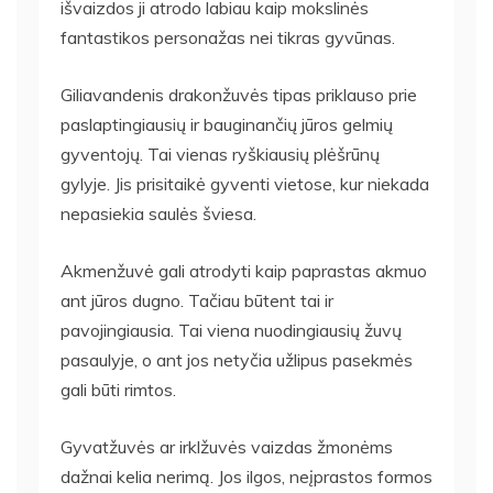
išvaizdos ji atrodo labiau kaip mokslinės
fantastikos personažas nei tikras gyvūnas.
Giliavandenis drakonžuvės tipas priklauso prie
paslaptingiausių ir bauginančių jūros gelmių
gyventojų. Tai vienas ryškiausių plėšrūnų
gylyje. Jis prisitaikė gyventi vietose, kur niekada
nepasiekia saulės šviesa.
Akmenžuvė gali atrodyti kaip paprastas akmuo
ant jūros dugno. Tačiau būtent tai ir
pavojingiausia. Tai viena nuodingiausių žuvų
pasaulyje, o ant jos netyčia užlipus pasekmės
gali būti rimtos.
Gyvatžuvės ar irklžuvės vaizdas žmonėms
dažnai kelia nerimą. Jos ilgos, neįprastos formos