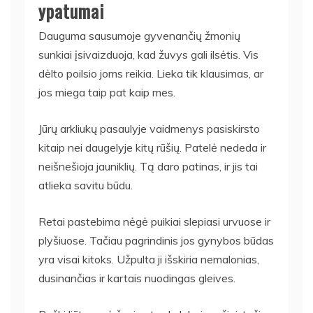
ypatumai
Dauguma sausumoje gyvenančių žmonių
sunkiai įsivaizduoja, kad žuvys gali ilsėtis. Vis
dėlto poilsio joms reikia. Lieka tik klausimas, ar
jos miega taip pat kaip mes.
Jūrų arkliukų pasaulyje vaidmenys pasiskirsto
kitaip nei daugelyje kitų rūšių. Patelė nededa ir
neišnešioja jauniklių. Tą daro patinas, ir jis tai
atlieka savitu būdu.
Retai pastebima nėgė puikiai slepiasi urvuose ir
plyšiuose. Tačiau pagrindinis jos gynybos būdas
yra visai kitoks. Užpulta ji išskiria nemalonias,
dusinančias ir kartais nuodingas gleives.