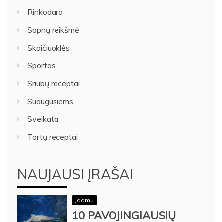
Rinkodara
Sapnų reikšmė
Skaičiuoklės
Sportas
Sriubų receptai
Suaugusiems
Sveikata
Tortų receptai
NAUJAUSI ĮRAŠAI
Įdomu
10 PAVOJINGIAUSIŲ