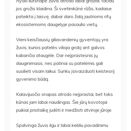
Ryški liūtsnapė žuvis atrodo labai gražiai, tačiau
jos grožis klaidina. Ši svetimkūnė rūšis, kadaise
pateikta į laisvę, dabar daro žalą jautrioms rifų
ekosistemoms daugelyje pasaulio vietų.
Vieni keisčiausių giliavandenių gyventojų yra
žuvis, kurios patelės vilioja grobį ant galvos
kabančia ataugėle. Dar neįprastesnis jų
dauginimasis, nes patinai su patelėmis gali
susilieti visam laikui. Sunku įsivaizduoti keistesnį
gyvenimo būdą.
Kalavijuočio snapas atrodo neįprastai, bet toks
kūnas jam labai naudingas. Šie jūrų kovotojai
puikiai prisitaikę judėti ir medžioti atviroje jūroje.
Spalvinga žuvis ilgu ir labai kebliu pavadinimu