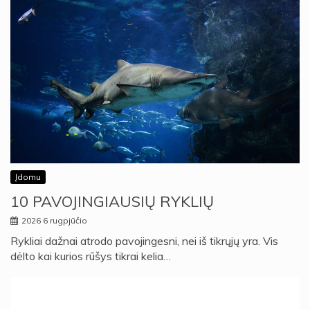
Įdomu
10 PAVOJINGIAUSIŲ RYKLIŲ
2026 6 rugpjūčio
Rykliai dažnai atrodo pavojingesni, nei iš tikrųjų yra. Vis
dėlto kai kurios rūšys tikrai kelia…