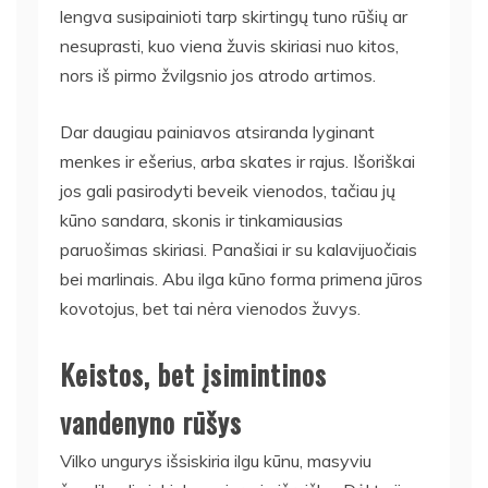
lengva susipainioti tarp skirtingų tuno rūšių ar
nesuprasti, kuo viena žuvis skiriasi nuo kitos,
nors iš pirmo žvilgsnio jos atrodo artimos.
Dar daugiau painiavos atsiranda lyginant
menkes ir ešerius, arba skates ir rajus. Išoriškai
jos gali pasirodyti beveik vienodos, tačiau jų
kūno sandara, skonis ir tinkamiausias
paruošimas skiriasi. Panašiai ir su kalavijuočiais
bei marlinais. Abu ilga kūno forma primena jūros
kovotojus, bet tai nėra vienodos žuvys.
Keistos, bet įsimintinos
vandenyno rūšys
Vilko ungurys išsiskiria ilgu kūnu, masyviu