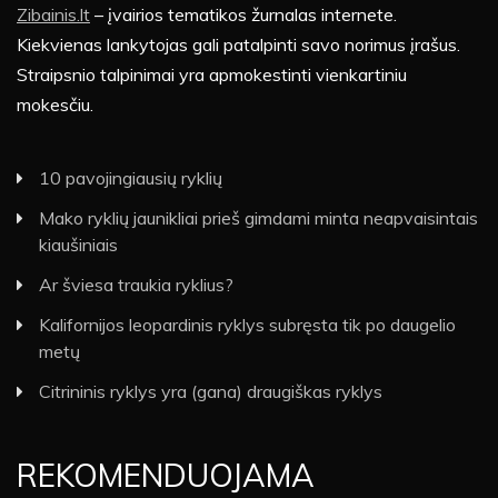
Zibainis.lt
– įvairios tematikos žurnalas internete.
Kiekvienas lankytojas gali patalpinti savo norimus įrašus.
Straipsnio talpinimai yra apmokestinti vienkartiniu
mokesčiu.
10 pavojingiausių ryklių
Mako ryklių jaunikliai prieš gimdami minta neapvaisintais
kiaušiniais
Ar šviesa traukia ryklius?
Kalifornijos leopardinis ryklys subręsta tik po daugelio
metų
Citrininis ryklys yra (gana) draugiškas ryklys
REKOMENDUOJAMA