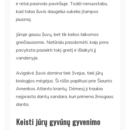
ir retai pasirodo paviršiuje. Todėl nenuostabu,
kad tokia žuvis daugeliui sukelia įtampos
jausmą.
Jūroje gausu žuvų, bet tik kelios laikomos
greičiausiomis. Natūralu pasidomėti, kaip joms
pavyksta pasiekti tokį greitį ir išlaikyti jį
vandenyje.
Avigalvė žuvis domina tiek žvejus, tiek jūrų
biologijos mėgėjus. Ši rūšis paplitusi prie Šiaurės
Amerikos Atlanto krantų. Dėmesį ji traukia
neįprasta dantų sandara, kuri primena žmogaus
dantis.
Keisti jūrų gyvūnų gyvenimo