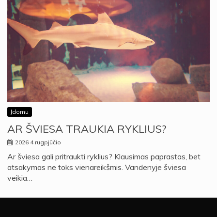
Įdomu
AR ŠVIESA TRAUKIA RYKLIUS?
2026 4 rugpjūčio
Ar šviesa gali pritraukti ryklius? Klausimas paprastas, bet
atsakymas ne toks vienareikšmis. Vandenyje šviesa
veikia…