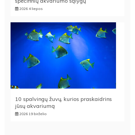
specifinių akvariumo sąlygų
2026 4 liepos
10 spalvingų žuvų, kurios praskaidrins
jūsų akvariumą
2026 19 birželio