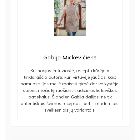
Gabija Mickevičienė
Kulinarijos entuziastė, receptų kūrėja ir
tinklaraščio autorė, kuri virtuvėje jaučiasi kaip
namuose. Jos meilė maistui gimė dar vaikystėje,
stebint močiutę ruošiant tradicinius lietuviškus
patiekalus. Šiandien Gabija dalijasi ne tik
autentiškais šeimos receptais, bet ir moderniais,
sveikesniais jų variantais.