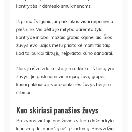
kantrybės ir dėmesio smulkmenoms.
Iš pirmo žvilgsnio jūrų arkliukas visai neprimena
plėšrūno. Vis dėlto jo mityba paremta tyla,
kantrybe ir labai mažais grobio kąsneliais. Šios
žuvys evoliucijos metu prisitaikė maitintis taip,
kad tai puikiai tiktų jų neįprastai kūno sandarai.
Nors jų išvaizda keista, jūrų arkliukai iš tiesų yra
žuvys. Jie priskiriami vienai jūrų žuvų grupei,
kuriai priklauso ir vamzdiakūnės žuvys bei jūrų
slibinai.
Kuo skiriasi panašios žuvys
Prekybos vietoje prie žuvies vitrinų dažnai kyla
klausimų dėl panašių rūšių skirtumų. Pavyzdžiui,