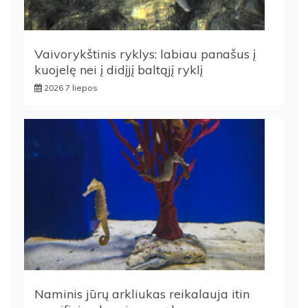
Vaivorykštinis ryklys: labiau panašus į
kuojelę nei į didįjį baltąjį ryklį
2026 7 liepos
Naminis jūrų arkliukas reikalauja itin