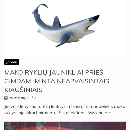
Įdomu
MAKO RYKLIŲ JAUNIKLIAI PRIEŠ
GIMDAMI MINTA NEAPVAISINTAIS
KIAUŠINIAIS
2026 5 rugpjūčio
Jei vandenynas turėtų lenktynių trasą, trumpapelekis mako
ryklys joje iškart pirmuotų. Šis plėšrūnas išsiskiria ne…