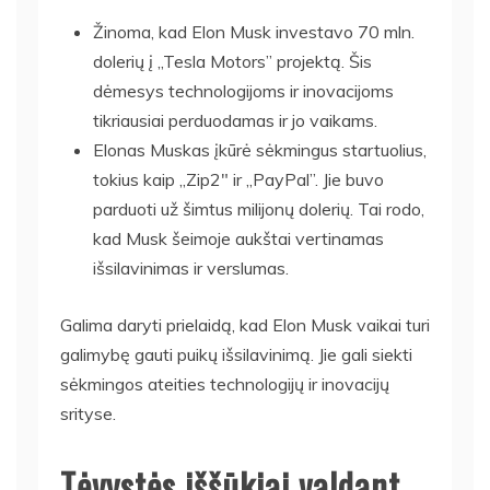
Žinoma, kad Elon Musk investavo 70 mln.
dolerių į „Tesla Motors” projektą. Šis
dėmesys technologijoms ir inovacijoms
tikriausiai perduodamas ir jo vaikams.
Elonas Muskas įkūrė sėkmingus startuolius,
tokius kaip „Zip2″ ir „PayPal”. Jie buvo
parduoti už šimtus milijonų dolerių. Tai rodo,
kad Musk šeimoje aukštai vertinamas
išsilavinimas ir verslumas.
Galima daryti prielaidą, kad Elon Musk vaikai turi
galimybę gauti puikų išsilavinimą. Jie gali siekti
sėkmingos ateities technologijų ir inovacijų
srityse.
Tėvystės iššūkiai valdant