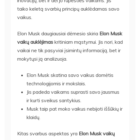
inovacijų, bet ir dėl jo rūpesties vaikams. Jis
taiko keletą svarbių principų auklėdamas savo
vaikus.
Elon Musk daugiausiai dėmesio skiria
Elon Musk
vaikų auklėjimas
kritiniam mąstymui. Jis nori, kad
vaikai ne tik pasyviai įsimintų informaciją, bet ir
mokytųsi ją analizuoja.
Elon Musk skatina savo vaikus domėtis
technologijomis ir mokslais.
Jis padeda vaikams suprasti savo jausmus
ir kurti sveikus santykius.
Musk taip pat moko vaikus nebijoti iššūkių ir
klaidų.
Kitas svarbus aspektas yra
Elon Musk vaikų