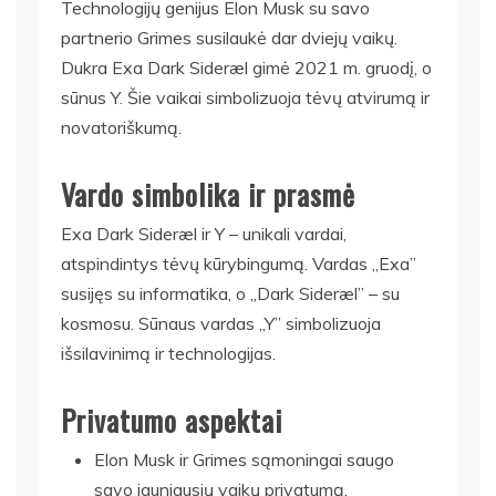
Technologijų genijus Elon Musk su savo
partnerio Grimes susilaukė dar dviejų vaikų.
Dukra Exa Dark Sideræl gimė 2021 m. gruodį, o
sūnus Y. Šie vaikai simbolizuoja tėvų atvirumą ir
novatoriškumą.
Vardo simbolika ir prasmė
Exa Dark Sideræl ir Y – unikali vardai,
atspindintys tėvų kūrybingumą. Vardas „Exa”
susijęs su informatika, o „Dark Sideræl” – su
kosmosu. Sūnaus vardas „Y” simbolizuoja
išsilavinimą ir technologijas.
Privatumo aspektai
Elon Musk ir Grimes sąmoningai saugo
savo jauniausių vaikų privatumą.