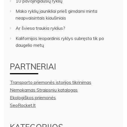
10 pavojingiausių ryklių
Mako ryklių jaunikliai prieš gimdami minta
neapvaisintais kiaušiniais
Ar šviesa traukia ryklius?
Kalifornijos leopardinis ryklys subręsta tik po
daugelio metų
PARTNERIAI
Transporto priemonės istorijos tikrinimas
Nemokamas Straipsnių katalogas
Ekologiškos priemonės
SeoRocket.lt