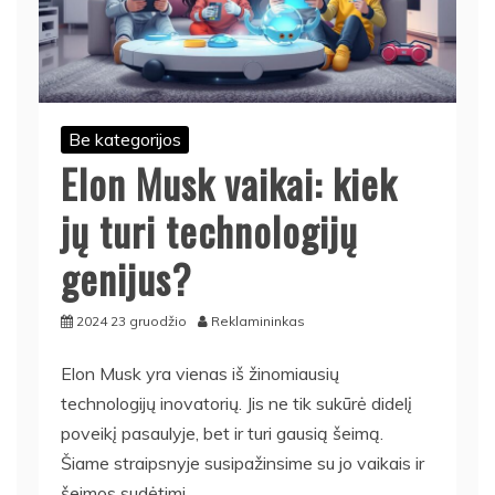
Be kategorijos
Elon Musk vaikai: kiek
jų turi technologijų
genijus?
2024 23 gruodžio
Reklamininkas
Elon Musk yra vienas iš žinomiausių
technologijų inovatorių. Jis ne tik sukūrė didelį
poveikį pasaulyje, bet ir turi gausią šeimą.
Šiame straipsnyje susipažinsime su jo vaikais ir
šeimos sudėtimi.