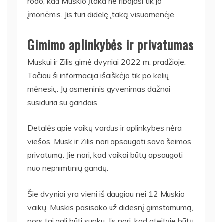
rodo, kad Muskio įtaka ne ribojasi tik jo
įmonėmis. Jis turi didelę įtaką visuomenėje.
Gimimo aplinkybės ir privatumas
Muskui ir Zilis gimė dvyniai 2022 m. pradžioje.
Tačiau ši informacija išaiškėjo tik po kelių
mėnesių. Jų asmeninis gyvenimas dažnai
susiduria su gandais.
Detalės apie vaikų vardus ir aplinkybes nėra
viešos. Musk ir Zilis nori apsaugoti savo šeimos
privatumą. Jie nori, kad vaikai būtų apsaugoti
nuo nepriimtinių gandų.
Šie dvyniai yra vieni iš daugiau nei 12 Muskio
vaikų. Muskis pasisako už didesnį gimstamumą,
nors tai gali būti sunku. Jis nori, kad ateityje būtų