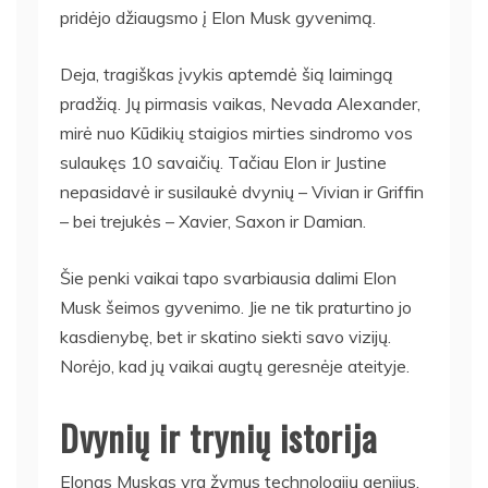
pridėjo džiaugsmo į Elon Musk gyvenimą.
Deja, tragiškas įvykis aptemdė šią laimingą
pradžią. Jų pirmasis vaikas, Nevada Alexander,
mirė nuo Kūdikių staigios mirties sindromo vos
sulaukęs 10 savaičių. Tačiau Elon ir Justine
nepasidavė ir susilaukė dvynių – Vivian ir Griffin
– bei trejukės – Xavier, Saxon ir Damian.
Šie penki vaikai tapo svarbiausia dalimi Elon
Musk šeimos gyvenimo. Jie ne tik praturtino jo
kasdienybę, bet ir skatino siekti savo vizijų.
Norėjo, kad jų vaikai augtų geresnėje ateityje.
Dvynių ir trynių istorija
Elonas Muskas yra žymus technologijų genijus.