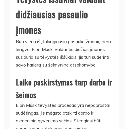
didžiausias pasaulio
įmones
Būti vienu iš įtakingiausių pasaulio žmonių nėra
lengva. Elon Musk, valdantis didžias įmones,
susiduria su tėvystės iššūkiais. Jis turi suderinti
savo karjerą su šeimynine atsakomybe.
Laiko paskirstymas tarp darbo ir
šeimos
Elon Musk tėvystės procesas yra nepaprastai
sudėtingas. Jis mėgsta atskirti darbo ir
asmeninio gyvenimo sričias. Stengiasi būti
geras tėvas ir įtakingas verslininkas.