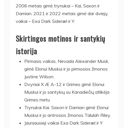
2006 metais gimė trynukai – Kai, Saxon ir
Damian. 2021 ir 2022 metais gimė dar dviejų
vaikai – Exa Dark Sideræl ir Y.
Skirtingos motinos ir santykių
istorija
Pirmasis vaikas, Nevada Alexander Musk,
gimė Elonui Muskui ir jo pirmosios žmonos
Justine Wilson.
Dvyniai X Æ A-12 ir Grimes gimė Elonui
Muskui ir jo santykių su Kanadiečių atlikėja
Grimes metu.
Trynukai Kai, Saxon ir Damian gimė Elonui
Muskui ir jo antrosios žmonos Talulah Riley.
Jauniausieji vaikai Exa Dark Sideræl ir Y