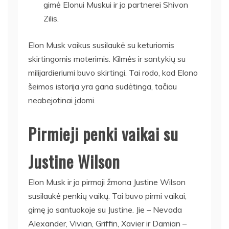
gimė Elonui Muskui ir jo partnerei Shivon
Zilis.
Elon Musk vaikus susilaukė su keturiomis
skirtingomis moterimis. Kilmės ir santykių su
milijardieriumi buvo skirtingi. Tai rodo, kad Elono
šeimos istorija yra gana sudėtinga, tačiau
neabejotinai įdomi.
Pirmieji penki vaikai su
Justine Wilson
Elon Musk ir jo pirmoji žmona Justine Wilson
susilaukė penkių vaikų. Tai buvo pirmi vaikai,
gimę jo santuokoje su Justine. Jie – Nevada
Alexander, Vivian, Griffin, Xavier ir Damian –