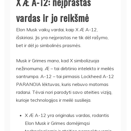
X Æ A-12: neįprastas
vardas ir jo reikšmė
Elon Musk vaikų vardai, kaip X Æ A-12,
išskiriasi. Jis yra neįprastas ne tik dėl rašymo,
bet ir dėl jo simbolinės prasmės.
Musk ir Grimes mano, kad X simbolizuoja
nežinomumą. Æ – tai dirbtinio intelekto ir meilės
santrumpa. A-12 – tai pirmasis Lockheed A-12
PARANOIA lėktuvas, kuris nebuvo matomas
radarui. Tėvai nori parodyti savo ateities viziją,
kurioje technologijos ir meilė susilieja.
X Æ A-12 yra originalus vardas, rodantis
Elon Musk ir Grimes domėjimąsi
technologijomis ir ateities perspektyvomis.