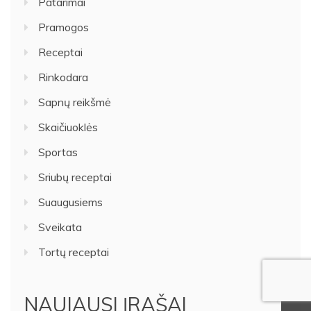
Patarimai
Pramogos
Receptai
Rinkodara
Sapnų reikšmė
Skaičiuoklės
Sportas
Sriubų receptai
Suaugusiems
Sveikata
Tortų receptai
NAUJAUSI ĮRAŠAI