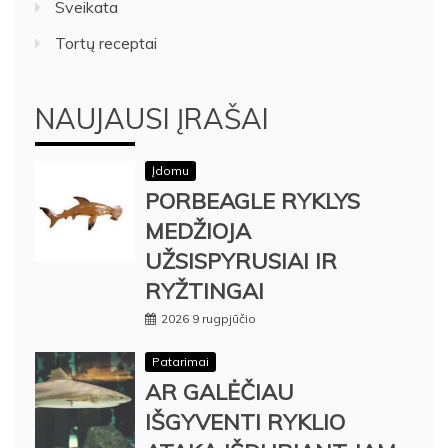
Sveikata
Tortų receptai
NAUJAUSI ĮRAŠAI
Įdomu
PORBEAGLE RYKLYS
MEDŽIOJA
UŽSISPYRUSIAI IR
RYŽTINGAI
2026 9 rugpjūčio
Patarimai
AR GALĖČIAU
IŠGYVENTI RYKLIO