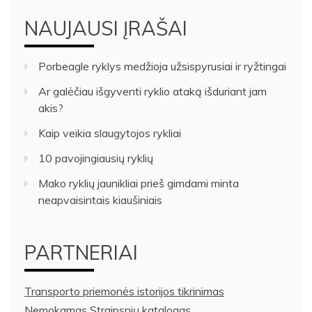
NAUJAUSI ĮRAŠAI
Porbeagle ryklys medžioja užsispyrusiai ir ryžtingai
Ar galėčiau išgyventi ryklio ataką išduriant jam
akis?
Kaip veikia slaugytojos rykliai
10 pavojingiausių ryklių
Mako ryklių jaunikliai prieš gimdami minta
neapvaisintais kiaušiniais
PARTNERIAI
Transporto priemonės istorijos tikrinimas
Nemokamas Straipsnių katalogas