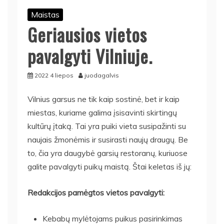
Maistas
Geriausios vietos
pavalgyti Vilniuje.
2022 4 liepos
juodagalvis
Vilnius garsus ne tik kaip sostinė, bet ir kaip
miestas, kuriame galima įsisavinti skirtingų
kultūrų įtaką. Tai yra puiki vieta susipažinti su
naujais žmonėmis ir susirasti naujų draugų. Be
to, čia yra daugybė garsių restoranų, kuriuose
galite pavalgyti puikų maistą. Štai keletas iš jų:
Redakcijos pamėgtos vietos pavalgyti:
Kebabų mylėtojams puikus pasirinkimas