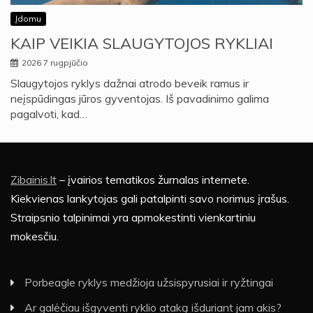
Įdomu
KAIP VEIKIA SLAUGYTOJOS RYKLIAI
2026 7 rugpjūčio
Slaugytojos ryklys dažnai atrodo beveik ramus ir
neįspūdingas jūros gyventojas. Iš pavadinimo galima
pagalvoti, kad…
Zibainis.lt
– įvairios tematikos žurnalas internete.
Kiekvienas lankytojas gali patalpinti savo norimus įrašus.
Straipsnio talpinimai yra apmokestinti vienkartiniu
mokesčiu.
Porbeagle ryklys medžioja užsispyrusiai ir ryžtingai
Ar galėčiau išgyventi ryklio ataką išduriant jam akis?