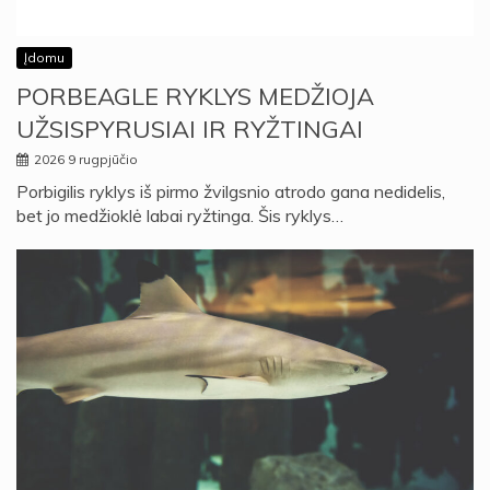
Įdomu
PORBEAGLE RYKLYS MEDŽIOJA
UŽSISPYRUSIAI IR RYŽTINGAI
2026 9 rugpjūčio
Porbigilis ryklys iš pirmo žvilgsnio atrodo gana nedidelis,
bet jo medžioklė labai ryžtinga. Šis ryklys…