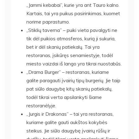
„Jammi kebabai”, kurie yra ant Tauro kalno.
Kartais, tai yra puikus pasirinkimas, kuomet
norime paprastumo.
„Stiklių taverna” – puiki vieta pavalgyti ne
tik dėl puikios atmosferos, kurią ji sukuria,
bet ir dėl skanių patiekalų. Tai yra
restoranas, įsikūręs senamiestyje, todėl
miesto vaizdai iš lango yra tikrai nuostabūs.
„Drama Burger” – restoranas, kuriame
galite paragauti įvairių tipų burgerių. Jie taip
pat siūlo daugybę kitų skanių patiekalų,
todėl tikrai verta apsilankyti šiame
restoranėlyje.
„Jurgis ir Drakonas” – tai yra restoranas,
kuriame galite gauti aukštos kokybės
steikus. Jie siūlo daugybę įvairių rūšių ir
dydžių, todėl tikrai verta apsilankyti šiame