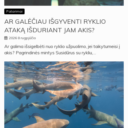
Patarimai
AR GALĖČIAU IŠGYVENTI RYKLIO
ATAKĄ IŠDURIANT JAM AKIS?
2026 8 rugpjūčio
Ar galima išsigelbėti nuo ryklio užpuolimo, jei taikytumeisi į
akis? Pagrindinės mintys Susidūrus su rykliu,…