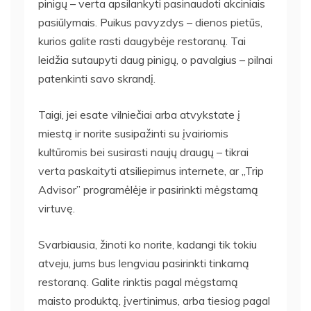
pinigų – verta apsilankyti pasinaudoti akciniais
pasiūlymais. Puikus pavyzdys – dienos pietūs,
kurios galite rasti daugybėje restoranų. Tai
leidžia sutaupyti daug pinigų, o pavalgius – pilnai
patenkinti savo skrandį.
Taigi, jei esate vilniečiai arba atvykstate į
miestą ir norite susipažinti su įvairiomis
kultūromis bei susirasti naujų draugų – tikrai
verta paskaityti atsiliepimus internete, ar „Trip
Advisor” programėlėje ir pasirinkti mėgstamą
virtuvę.
Svarbiausia, žinoti ko norite, kadangi tik tokiu
atveju, jums bus lengviau pasirinkti tinkamą
restoraną. Galite rinktis pagal mėgstamą
maisto produktą, įvertinimus, arba tiesiog pagal