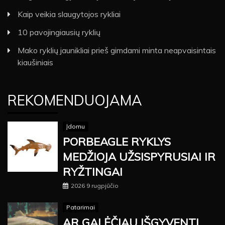
Kaip veikia slaugytojos rykliai
10 pavojingiausių ryklių
Mako ryklių jaunikliai prieš gimdami minta neapvaisintais
kiaušiniais
REKOMENDUOJAMA
Įdomu
PORBEAGLE RYKLYS
MEDŽIOJA UŽSISPYRUSIAI IR
RYŽTINGAI
2026 9 rugpjūčio
Patarimai
AR GALĖČIAU IŠGYVENTI