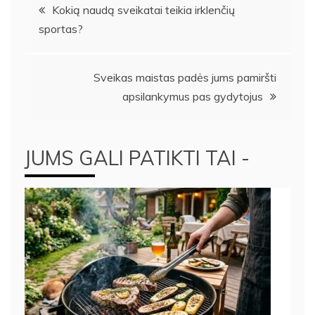
Navigacija
Kokią naudą sveikatai teikia irklenčių
sportas?
tarp
įrašų
Sveikas maistas padės jums pamiršti
apsilankymus pas gydytojus
JUMS GALI PATIKTI TAI -