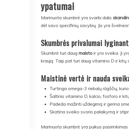
ypatumai
Marinuota skumbrė yra svarbi dalis
skandin
dėl savo specifinių savybių. Jis yra švelnesnis
Skumbrės privalumai lyginant
Skumbrė turi daug
maisto
ir yra sveika. Ji y
kraują. Taip pat turi daug vitamino D ir kitų
Maistinė vertė ir nauda sveik
Turtinga omega-3 riebalų rūgščių, kurios
Šaltinis vitamino D, kalcio, fosforo ir ki
Padeda mažinti uždegimą ir gerina sme
Skatina sveiko svorio palaikymą ir stip
Marinuota skumbrė yra puikus pasirinkimas n