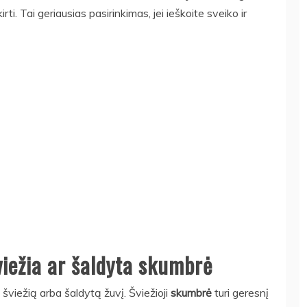
ti. Tai geriausias pasirinkimas, jei ieškoite sveiko ir
viežia ar šaldyta skumbrė
šviežią arba šaldytą žuvį. Šviežioji
skumbrė
turi geresnį