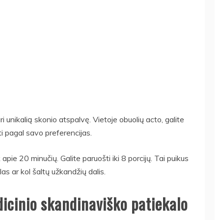
ri unikalią skonio atspalvę. Vietoje obuolių acto, galite
ti pagal savo preferencijas.
ie 20 minučių. Galite paruošti iki 8 porcijų. Tai puikus
as ar kol šaltų užkandžių dalis.
icinio skandinaviško patiekalo