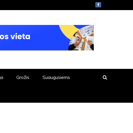
ga
Grožis
Suaugusiems