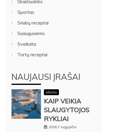
Skaičiuoklės
Sportas
Sriubų receptai
Suaugusiems
Sveikata
Tortų receptai
NAUJAUSI ĮRAŠAI
Įdomu
KAIP VEIKIA
SLAUGYTOJOS
RYKLIAI
2026 7 rugpjūčio