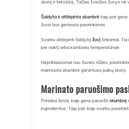
skonį ir tekstūrą. Tačiau šviežios žuvys ne 
Šaldyta ir atitirpinta skumbrė
taip pat gerai 
žuvis bus geriausia pasirinkimas.
Svarbu atitirpinti šaldytą
žuvį
tinkamai. Tai 
per naktį arba kambario temperatūroje.
Nepriklausomai nuo žuvies rūšies, pasirinkit
marinuota skumbrė garantuos puikų skonį.
Marinato paruošimo pas
Prireikia žinoti, kaip gerai paruošti
skumbrę
m
ingredientus. Taip pat, kaip svarbu pasirinkti