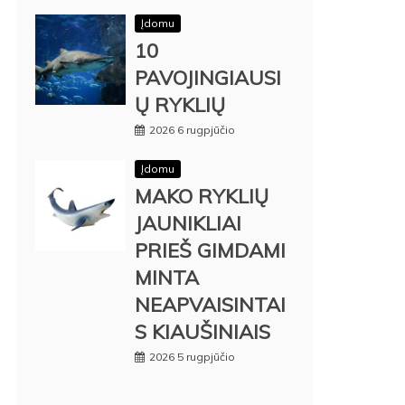
Įdomu
10
PAVOJINGIAUSI
Ų RYKLIŲ
2026 6 rugpjūčio
Įdomu
MAKO RYKLIŲ
JAUNIKLIAI
PRIEŠ GIMDAMI
MINTA
NEAPVAISINTAI
S KIAUŠINIAIS
2026 5 rugpjūčio