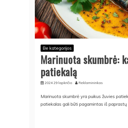
Be kategorijos
Marinuota skumbrė: k
patiekalą
2024 29 lapkričio
Reklamininkas
Marinuota skumbrė yra puikus žuvies patiekala
patiekalas gali būti pagamintas iš paprastų 