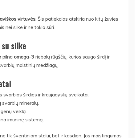
aviškos virtuvės
. Šis patiekalas atskiria nuo kitų žuvies
 nei silke ir ne tokia sūri.
 su silke
ra pilna
omega-3
riebalų rūgščių, kurios saugo širdį ir
 svarbių maistinių medžiagų.
atai
 svarbios širdies ir kraujagyslių sveikatai.
tų svarbių mineralų.
genų veiklą.
rina imuninę sistemą.
e tik šventiniam stalui, bet ir kasdien. Jos maistingumas