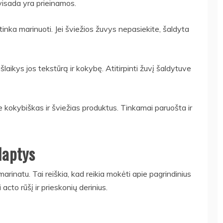
visada yra prieinamos.
tinka marinuoti. Jei šviežios žuvys nepasiekite, šaldyta
išlaikys jos tekstūrą ir kokybę. Atitirpinti žuvį šaldytuve
e kokybiškas ir šviežias produktus. Tinkamai paruošta ir
laptys
arinatu. Tai reiškia, kad reikia mokėti apie pagrindinius
 acto rūšį ir prieskonių derinius.