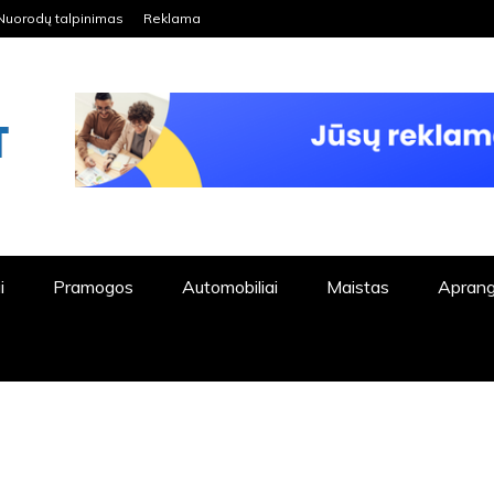
Nuorodų talpinimas
Reklama
ORDPRESS TINKLALAPIS
i
Pramogos
Automobiliai
Maistas
Apran