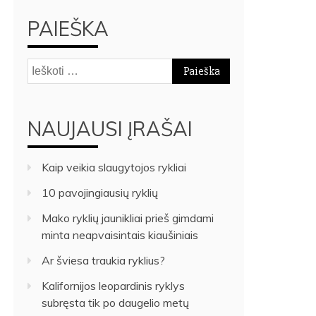
PAIEŠKA
Ieškoti:
NAUJAUSI ĮRAŠAI
Kaip veikia slaugytojos rykliai
10 pavojingiausių ryklių
Mako ryklių jaunikliai prieš gimdami
minta neapvaisintais kiaušiniais
Ar šviesa traukia ryklius?
Kalifornijos leopardinis ryklys
subręsta tik po daugelio metų