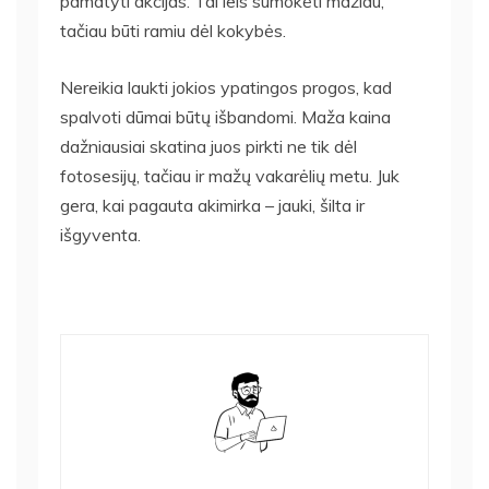
pamatyti akcijas. Tai leis sumokėti mažiau,
tačiau būti ramiu dėl kokybės.
Nereikia laukti jokios ypatingos progos, kad
spalvoti dūmai būtų išbandomi. Maža kaina
dažniausiai skatina juos pirkti ne tik dėl
fotosesijų, tačiau ir mažų vakarėlių metu. Juk
gera, kai pagauta akimirka – jauki, šilta ir
išgyventa.