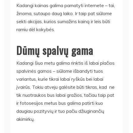
Kadangi kainas galima pamatyti internete – tai,
žinoma, sutaupo daug laiko. Ir taip pat siūlome
sekti akcijas, kurios sumažins kainą ir leis būti
ramiu dėl kokybės.
Dūmų spalvų gama
Kadangi šiuo metu galima rinktis iš labai plačios
spalvinės gamos – siūlome išbandyti tuos
variantus, kurie tikrai labai ryškūs bei labai
įvairūs. Tokiu atveju galėsite būti tikras, kad ne
tik nuotraukos bus labai gražios, tačiau taip pat
ir fotosesijos metus bus galima patirti kuo
daugiau pozityvių ir tuo pačiu džiuginančių
akimirkų.