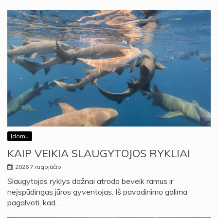
Įdomu
KAIP VEIKIA SLAUGYTOJOS RYKLIAI
2026 7 rugpjūčio
Slaugytojos ryklys dažnai atrodo beveik ramus ir
neįspūdingas jūros gyventojas. Iš pavadinimo galima
pagalvoti, kad…