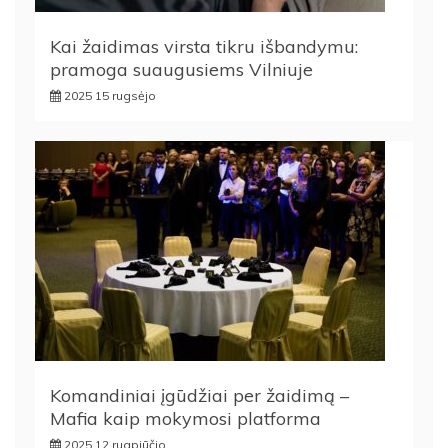
Kai žaidimas virsta tikru išbandymu:
pramoga suaugusiems Vilniuje
2025 15 rugsėjo
Komandiniai įgūdžiai per žaidimą –
Mafia kaip mokymosi platforma
2025 12 rugpjūčio