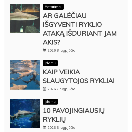
Patarimai
AR GALĖČIAU
IŠGYVENTI RYKLIO
ATAKĄ IŠDURIANT JAM
AKIS?
2026 8 rugpjūčio
Įdomu
KAIP VEIKIA
SLAUGYTOJOS RYKLIAI
2026 7 rugpjūčio
Įdomu
10 PAVOJINGIAUSIŲ
RYKLIŲ
2026 6 rugpjūčio