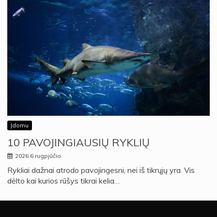
Įdomu
10 PAVOJINGIAUSIŲ RYKLIŲ
2026 6 rugpjūčio
Rykliai dažnai atrodo pavojingesni, nei iš tikrųjų yra. Vis
dėlto kai kurios rūšys tikrai kelia…