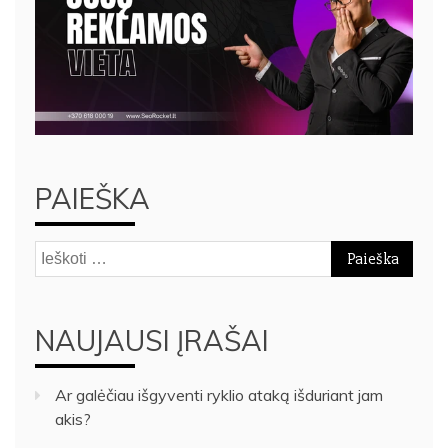
PAIEŠKA
Ieškoti:
NAUJAUSI ĮRAŠAI
Ar galėčiau išgyventi ryklio ataką išduriant jam
akis?