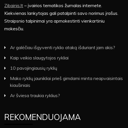
Zibainis.lt
– įvairios tematikos žurnalas internete.
Kiekvienas lankytojas gali patalpinti savo norimus įrašus.
Straipsnio talpinimai yra apmokestinti vienkartiniu
mokesčiu.
Ar galėčiau išgyventi ryklio ataką išduriant jam akis?
Kaip veikia slaugytojos rykliai
10 pavojingiausių ryklių
Mako ryklių jaunikliai prieš gimdami minta neapvaisintais
kiaušiniais
Ar šviesa traukia ryklius?
REKOMENDUOJAMA