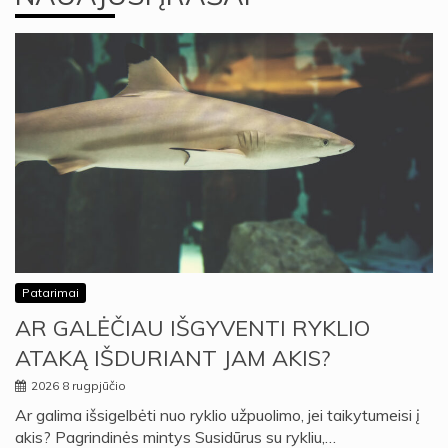
Patarimai
AR GALĖČIAU IŠGYVENTI RYKLIO
ATAKĄ IŠDURIANT JAM AKIS?
2026 8 rugpjūčio
Ar galima išsigelbėti nuo ryklio užpuolimo, jei taikytumeisi į
akis? Pagrindinės mintys Susidūrus su rykliu,…