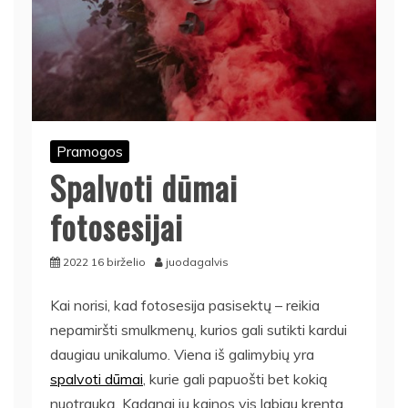
Pramogos
Spalvoti dūmai
fotosesijai
2022 16 birželio
juodagalvis
Kai norisi, kad fotosesija pasisektų – reikia
nepamiršti smulkmenų, kurios gali sutikti kardui
daugiau unikalumo. Viena iš galimybių yra
spalvoti dūmai
, kurie gali papuošti bet kokią
nuotrauką. Kadangi jų kainos vis labiau krenta,