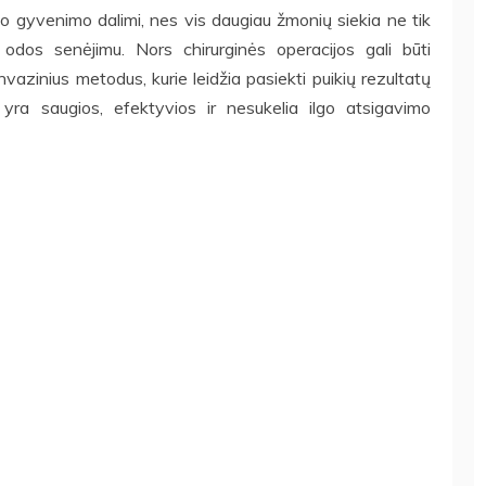
o gyvenimo dalimi, nes vis daugiau žmonių siekia ne tik
u odos senėjimu. Nors chirurginės operacijos gali būti
vazinius metodus, kurie leidžia pasiekti puikių rezultatų
s yra saugios, efektyvios ir nesukelia ilgo atsigavimo