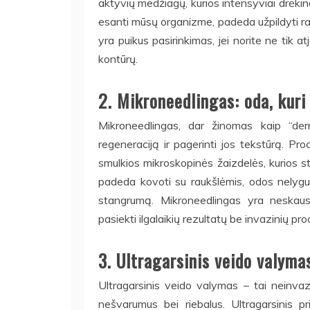
aktyvių medžiagų, kurios intensyviai drėkina
esanti mūsų organizme, padeda užpildyti rau
yra puikus pasirinkimas, jei norite ne tik atj
kontūrų.
2. Mikroneedlingas: oda, kuri 
Mikroneedlingas, dar žinomas kaip “der
regeneraciją ir pagerinti jos tekstūrą. 
smulkios mikroskopinės žaizdelės, kurios st
padeda kovoti su raukšlėmis, odos nelygu
stangrumą. Mikroneedlingas yra neskausm
pasiekti ilgalaikių rezultatų be invazinių pr
3. Ultragarsinis veido valyma
Ultragarsinis veido valymas – tai neinvazin
nešvarumus bei riebalus. Ultragarsinis p