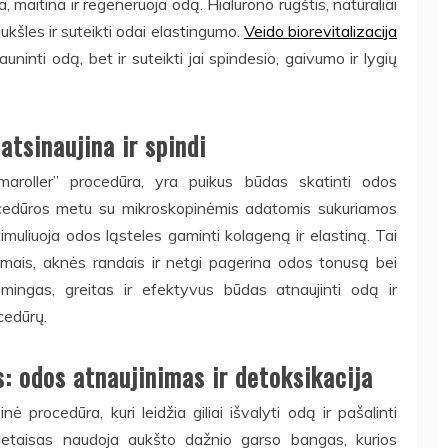
, maitina ir regeneruoja odą. Hialurono rūgštis, natūraliai
kšles ir suteikti odai elastingumo.
Veido biorevitalizacija
auninti odą, bet ir suteikti jai spindesio, gaivumo ir lygių
atsinaujina ir spindi
maroller” procedūra, yra puikus būdas skatinti odos
Procedūros metu su mikroskopinėmis adatomis sukuriamos
imuliuoja odos ląsteles gaminti kolageną ir elastiną. Tai
mais, aknės randais ir netgi pagerina odos tonusą bei
ingas, greitas ir efektyvus būdas atnaujinti odą ir
ocedūrų.
s: odos atnaujinimas ir detoksikacija
ė procedūra, kuri leidžia giliai išvalyti odą ir pašalinti
rietaisas naudoja aukšto dažnio garso bangas, kurios