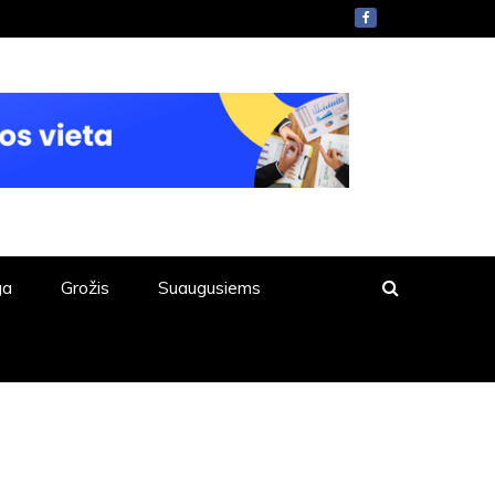
ga
Grožis
Suaugusiems