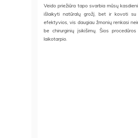
Veido priežiūra tapo svarbia mūsų kasdieni
išlaikyti natūralų grožį, bet ir kovoti s
efektyvios, vis daugiau žmonių renkasi nein
be chirurginių įsikišimų. Šios procedūro
laikotarpio.