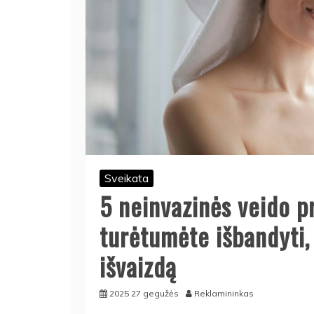
Sveikata
5 neinvazinės veido p
turėtumėte išbandyti, 
išvaizdą
2025 27 gegužės
Reklamininkas