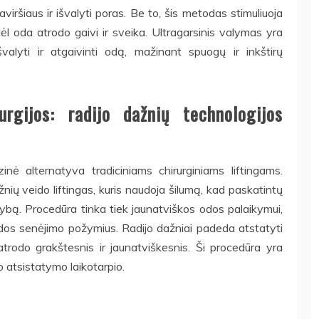
ršiaus ir išvalyti poras. Be to, šis metodas stimuliuoja
l oda atrodo gaivi ir sveika. Ultragarsinis valymas yra
švalyti ir atgaivinti odą, mažinant spuogų ir inkštirų
urgijos: radijo dažnių technologijos
zinė alternatyva tradiciniams chirurginiams liftingams.
žnių veido liftingas, kuris naudoja šilumą, kad paskatintų
ybą. Procedūra tinka tiek jaunatviškos odos palaikymui,
 odos senėjimo požymius. Radijo dažniai padeda atstatyti
trodo grakštesnis ir jaunatviškesnis. Ši procedūra yra
o atsistatymo laikotarpio.