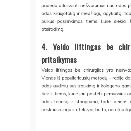
padeda atlaisvinti nešvarumus nuo odos pavi
odos kraujotaką ir medžiagų apykaitą, todė
puikus pasirinkimas tiems, kurie siekia i
atsiradimą.
4. Veido liftingas be chir
pritaikymas
Veido liftingas be chirurgijos yra neinva
Vienas iš populiariausių metodų – radijo da
odos audinių susitraukimą ir kolageno gam
tiek ir tiems, kurie jau pastebi pirmuosius
odos tonusą ir stangrumą, todėl veidas a
neskausminga ir efektyvi, be to, nereikia ilg