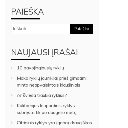
PAIEŠKA
Ieškoti:
NAUJAUSI ĮRAŠAI
10 pavojingiausių ryklių
Mako ryklių jaunikliai prieš gimdami
minta neapvaisintais kiaušiniais
Ar šviesa traukia ryklius?
Kalifornijos leopardinis ryklys
subręsta tik po daugelio metų
Citrininis ryklys yra (gana) draugiškas