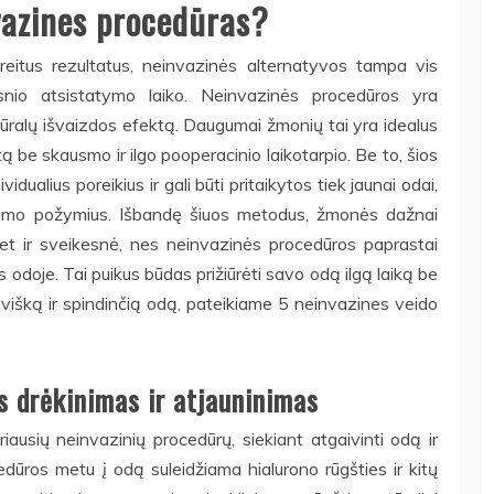
nvazines procedūras?
greitus rezultatus, neinvazinės alternatyvos tampa vis
nio atsistatymo laiko. Neinvazinės procedūros yra
atūralų išvaizdos efektą. Daugumai žmonių tai yra idealus
tą be skausmo ir ilgo pooperacinio laikotarpio. Be to, šios
dualius poreikius ir gali būti pritaikytos tiek jaunai odai,
nėjimo požymius. Išbandę šiuos metodus, žmonės dažnai
bet ir sveikesnė, nes neinvazinės procedūros paprastai
s odoje. Tai puikus būdas prižiūrėti savo odą ilgą laiką be
natvišką ir spindinčią odą, pateikiame 5 neinvazines veido
os drėkinimas ir atjauninimas
ariausių neinvazinių procedūrų, siekiant atgaivinti odą ir
edūros metu į odą suleidžiama hialurono rūgšties ir kitų