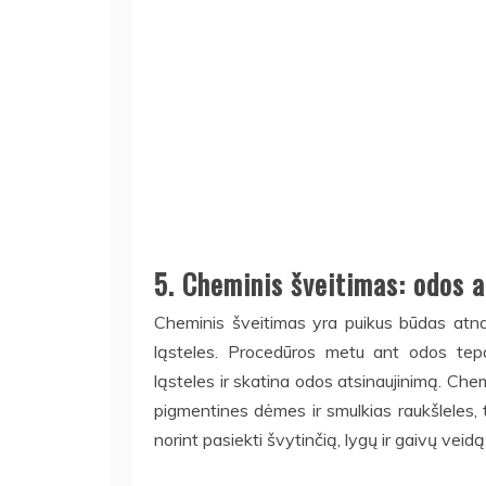
5. Cheminis šveitimas: odos a
Cheminis šveitimas yra puikus būdas atnau
ląsteles. Procedūros metu ant odos tepam
ląsteles ir skatina odos atsinaujinimą. Chem
pigmentines dėmes ir smulkias raukšleles, 
norint pasiekti švytinčią, lygų ir gaivų veidą