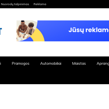
Nuorodų talpinimas
Reklama
ORDPRESS TINKLALAPIS
i
Pramogos
Automobiliai
Maistas
Apran