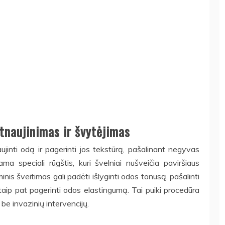
tnaujinimas ir švytėjimas
jinti odą ir pagerinti jos tekstūrą, pašalinant negyvas
a speciali rūgštis, kuri švelniai nušveičia paviršiaus
inis šveitimas gali padėti išlyginti odos tonusą, pašalinti
taip pat pagerinti odos elastingumą. Tai puiki procedūra
 be invazinių intervencijų.