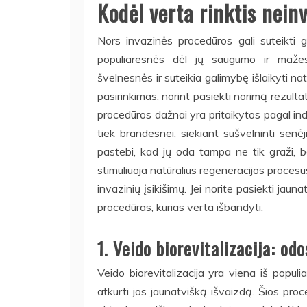
Kodėl verta rinktis nei
Nors invazinės procedūros gali suteikti 
populiaresnės dėl jų saugumo ir mažes
švelnesnės ir suteikia galimybę išlaikyti n
pasirinkimas, norint pasiekti norimą rezulta
procedūros dažnai yra pritaikytos pagal indivi
tiek brandesnei, siekiant sušvelninti se
pastebi, kad jų oda tampa ne tik graži, 
stimuliuoja natūralius regeneracijos procesu
invazinių įsikišimų. Jei norite pasiekti jau
procedūras, kurias verta išbandyti.
1. Veido biorevitalizacija: od
Veido biorevitalizacija yra viena iš populi
atkurti jos jaunatvišką išvaizdą. Šios proc