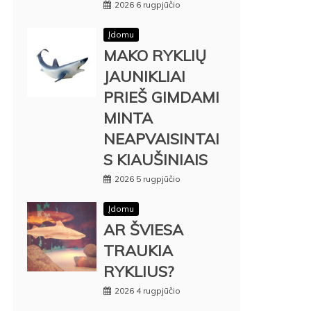
2026 6 rugpjūčio
Įdomu
MAKO RYKLIŲ
JAUNIKLIAI
PRIEŠ GIMDAMI
MINTA
NEAPVAISINTAI
S KIAUŠINIAIS
2026 5 rugpjūčio
Įdomu
AR ŠVIESA
TRAUKIA
RYKLIUS?
2026 4 rugpjūčio