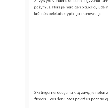
Žuvys yra vandens stuburiniai gyvūnai, turint
požymius. Nors jie nėra geri plaukikai, judė
krūtinės pelekais kryptingai manevruoja.
Skirtingai nei dauguma kitų žuvų, jie neturi 
žiedais. Toks šarvuotas paviršius padeda a