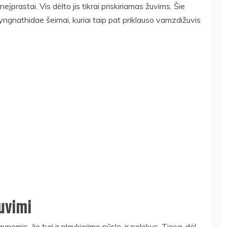
neįprastai. Vis dėlto jis tikrai priskiriamas žuvims. Šie
ngnathidae šeimai, kuriai taip pat priklauso vamzdižuvis
uvimi
unomis. Jie turi ir plaukiojimo pūslę, ir pelekus. Tiesa, dėl