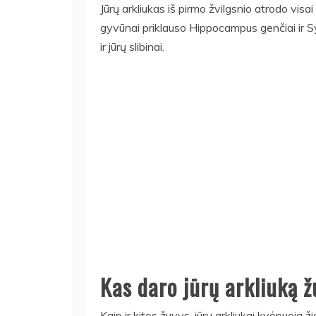
Jūrų arkliukas iš pirmo žvilgsnio atrodo visai 
gyvūnai priklauso Hippocampus genčiai ir Sy
ir jūrų slibinai.
Kas daro jūrų arkliuką ž
Kaip ir kitos žuvys, jūrų arkliukai kvėpuoja žia