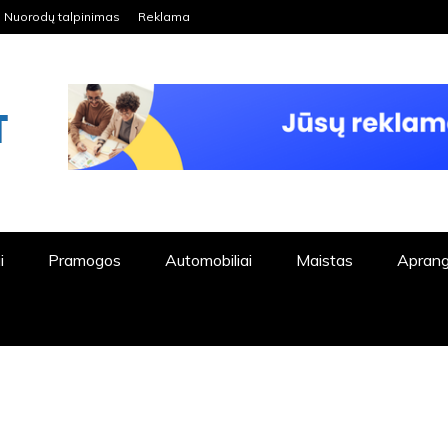
Nuorodų talpinimas
Reklama
ORDPRESS TINKLALAPIS
i
Pramogos
Automobiliai
Maistas
Apran