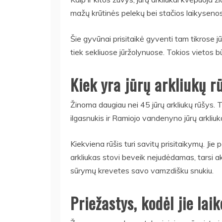
mažų krūtinės pelekų bei stačios laikysenos 
Šie gyvūnai prisitaikė gyventi tam tikrose jūr
tiek sekliuose jūržolynuose. Tokios vietos bū
Kiek yra jūrų arkliukų r
Žinoma daugiau nei 45 jūrų arkliukų rūšys. T
ilgasnukis ir Ramiojo vandenyno jūrų arkliuk
Kiekviena rūšis turi savitų prisitaikymų. Jie
arkliukas stovi beveik nejudėdamas, tarsi ak
sūrymų krevetes savo vamzdišku snukiu.
Priežastys, kodėl jie lai