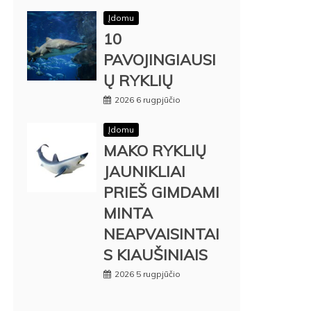
Įdomu
10
PAVOJINGIAUSI
Ų RYKLIŲ
2026 6 rugpjūčio
Įdomu
MAKO RYKLIŲ
JAUNIKLIAI
PRIEŠ GIMDAMI
MINTA
NEAPVAISINTAI
S KIAUŠINIAIS
2026 5 rugpjūčio