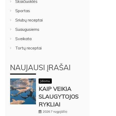
Skaičiuoklės
Sportas
Sriubų receptai
Suaugusiems
Sveikata
Tortų receptai
NAUJAUSI ĮRAŠAI
Įdomu
KAIP VEIKIA
SLAUGYTOJOS
RYKLIAI
2026 7 rugpjūčio