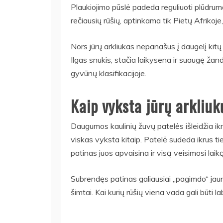
Plaukiojimo pūslė padeda reguliuoti plūdrum
rečiausių rūšių, aptinkama tik Pietų Afrikoje, 
Nors jūrų arkliukas nepanašus į daugelį kit
Ilgas snukis, stačia laikysena ir suaugę žand
gyvūnų klasifikacijoje.
Kaip vyksta jūrų arkliu
Daugumos kaulinių žuvų patelės išleidžia ikru
viskas vyksta kitaip. Patelė sudeda ikrus ti
patinas juos apvaisina ir visą veisimosi laik
Subrendęs patinas galiausiai „pagimdo“ jaunik
šimtai. Kai kurių rūšių viena vada gali būti la