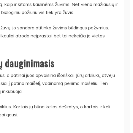
ą, kaip ir kitoms kaulinėms žuvims. Net viena mažiausių ir
biologiniu požiūriu vis tiek yra žuvis.
ų žuvų, jo sandara atitinka žuvims būdingus požymius.
ikauliai atrodo neįprastai, bet tai nekeičia jo vietos
kų dauginimasis
s, o patinai juos apvaisina išoriškai. Jūrų arkliukų atveju
esiai į patino maišelį, vadinamą periimo maišeliu. Ten
ą inkubuoja.
lius. Kartais jų būna kelios dešimtys, o kartais ir keli
bai gausi.