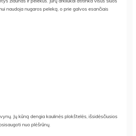
ys žiaunas ir pelekus. Jūrų arkliukai atitinka visus šiuos
jimui naudoja nugaros peleką, o prie galvos esančiais
žvynų. Jų kūną dengia kaulinės plokštelės, išsidėsčiusios
psisaugoti nuo plėšrūnų.