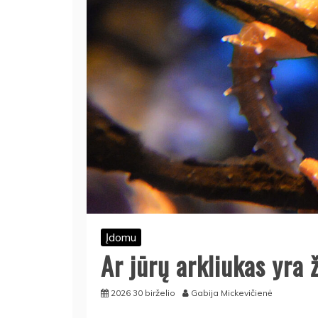
Įdomu
Ar jūrų arkliukas yra 
2026 30 birželio
Gabija Mickevičienė