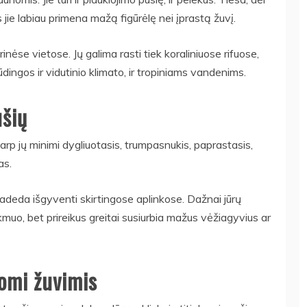
jie labiau primena mažą figūrėlę nei įprastą žuvį.
inėse vietose. Jų galima rasti tiek koraliniuose rifuose,
dingos ir vidutinio klimato, ir tropiniams vandenims.
ūšių
arp jų minimi dygliuotasis, trumpasnukis, paprastasis,
as.
 padeda išgyventi skirtingose aplinkose. Dažnai jūrų
muo, bet prireikus greitai susiurbia mažus vėžiagyvius ar
komi žuvimis