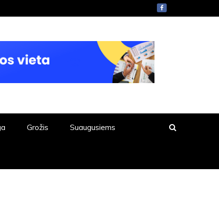
ga
Grožis
Suaugusiems