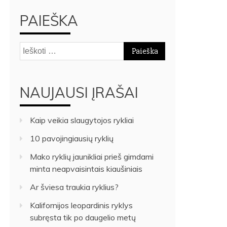
PAIEŠKA
Ieškoti:
NAUJAUSI ĮRAŠAI
Kaip veikia slaugytojos rykliai
10 pavojingiausių ryklių
Mako ryklių jaunikliai prieš gimdami
minta neapvaisintais kiaušiniais
Ar šviesa traukia ryklius?
Kalifornijos leopardinis ryklys
subręsta tik po daugelio metų