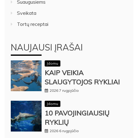
Suaugusiems
Sveikata
Tortų receptai
NAUJAUSI ĮRAŠAI
Įdomu
KAIP VEIKIA
SLAUGYTOJOS RYKLIAI
2026 7 rugpjūčio
Įdomu
10 PAVOJINGIAUSIŲ
RYKLIŲ
2026 6 rugpjūčio