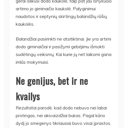
gerai išlikusi dodo kaukolė, taip pat jau išnykusio
artimo jo giminaičio kaukolė. Palyginimui
naudotos ir septynių skirtingų balandžių rūšių
kaukolės.
Balandžiai pasirinkti ne atsitiktinai. Jie yra artimi
dodo giminaičiai ir pasižymi gebėjimu išmokti
sudėtingų veiksmų. Kai kurie jų net laikomi gana
imlūs mokymuisi.
Ne genijus, bet ir ne
kvailys
Rezultatai parodė, kad dodo nebuvo nei labai
protingas, nei akivaizdžiai bukas. Pagal kūno
dydį jo smegenys tikriausiai buvo visai įprastos.