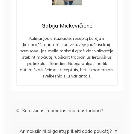
Gabija Mickevičienė
Kulinarijos entuziastė, receptų kūrėja ir
tinklaraščio autorė, kuri virtuvėje jaučiasi kaip
namuose. Jos meilė maistui gimė dar vaikystėje,
stebint močiutę ruošiant tradicinius lietuviškus
patiekalus. Šiandien Gabija dalijasi ne tik
autentiškais šeimos receptais, bet ir moderniais,
sveikesniais jų variantais.
Navigacija
Kuo skiriasi mamutas nuo mastodono?
tarp
Ar mokslininkai galėtų prikelti dodo paukštį?