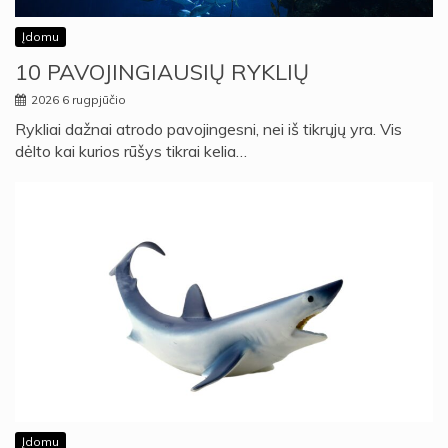
Įdomu
10 PAVOJINGIAUSIŲ RYKLIŲ
2026 6 rugpjūčio
Rykliai dažnai atrodo pavojingesni, nei iš tikrųjų yra. Vis
dėlto kai kurios rūšys tikrai kelia…
Įdomu