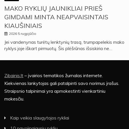
MAKO RYKLIŲ JAUNIKLIAI PRIEŠ
GIMDAMI MINTA NEAPVAISINTAIS
KIAUŠINIAIS
2026 5 rugpjūčio
Jei vandenynas turėtų lenktynių trasą, trumpapelekis mako
ryklys joje iškart pirmuotų. Šis plėšrūnas išsiskiria ne…
Zibainis.lt
– įvairios tematikos žurnalas internete.
Kiekvienas lankytojas gali patalpinti savo norimus įrašus.
Straipsnio talpinimai yra apmokestinti vienkartiniu
mokesčiu.
Kaip veikia slaugytojos rykliai
10 pavojingiausių ryklių