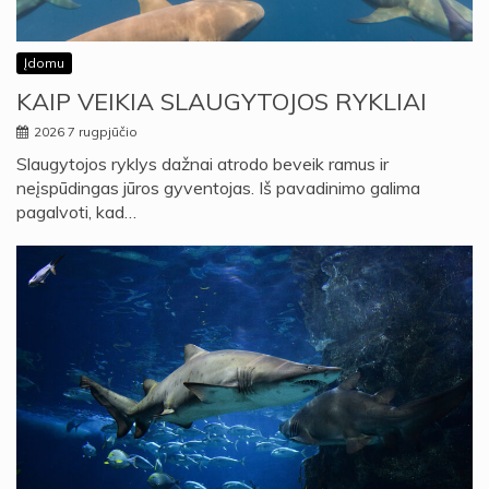
Įdomu
KAIP VEIKIA SLAUGYTOJOS RYKLIAI
2026 7 rugpjūčio
Slaugytojos ryklys dažnai atrodo beveik ramus ir
neįspūdingas jūros gyventojas. Iš pavadinimo galima
pagalvoti, kad…