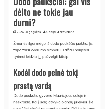
Dodo paukščiai: gal vis
dėlto ne tokie jau
durni?
2026 18 gegužės
Gabija Mickevičienė
Žmonės ilgai mėgo iš dodo paukščio juoktis. Jis
tapo tarsi kvailumo simboliu. Tačiau naujesni
tyrimai leidžia į jį pažvelgti kitaip.
Kodėl dodo pelnė tokį
prastą vardą
Dodo paukštis gyveno Mauricijaus saloje ir
neskraidė. Kai į salą atvyko olandų jūreiviai, šie
paukščiai elgėsi neįprastai ramiai. Dėl to jie tapo