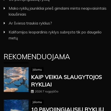
Mako ryklių jaunikliai prieš gimdami minta neapvaisintais
kiaušiniais
Ar šviesa traukia ryklius?
Kalifornijos leopardinis ryklys subręsta tik po daugelio
metų
REKOMENDUOJAMA
Įdomu
KAIP VEIKIA SLAUGYTOJOS
RYKLIAI
2026 7 rugpjūčio
Įdomu
10 PAVOJINGIAUSIŲ RYKLIŲ