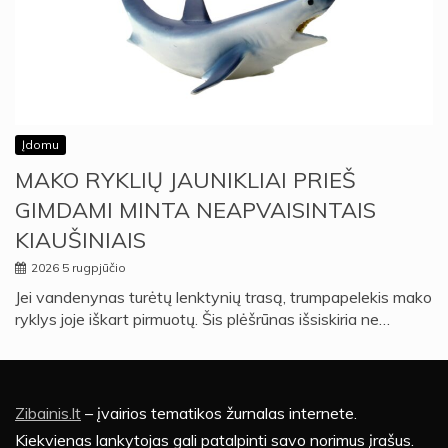
Įdomu
MAKO RYKLIŲ JAUNIKLIAI PRIEŠ
GIMDAMI MINTA NEAPVAISINTAIS
KIAUŠINIAIS
2026 5 rugpjūčio
Jei vandenynas turėtų lenktynių trasą, trumpapelekis mako
ryklys joje iškart pirmuotų. Šis plėšrūnas išsiskiria ne…
Zibainis.lt
– įvairios tematikos žurnalas internete.
Kiekvienas lankytojas gali patalpinti savo norimus įrašus.