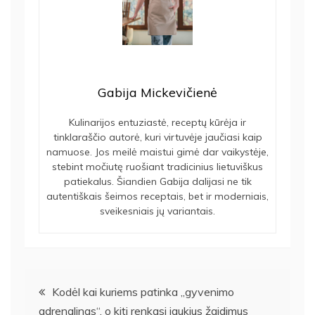
Gabija Mickevičienė
Kulinarijos entuziastė, receptų kūrėja ir
tinklaraščio autorė, kuri virtuvėje jaučiasi kaip
namuose. Jos meilė maistui gimė dar vaikystėje,
stebint močiutę ruošiant tradicinius lietuviškus
patiekalus. Šiandien Gabija dalijasi ne tik
autentiškais šeimos receptais, bet ir moderniais,
sveikesniais jų variantais.
Navigacija
Kodėl kai kuriems patinka „gyvenimo
adrenalinas“, o kiti renkasi jaukius žaidimus