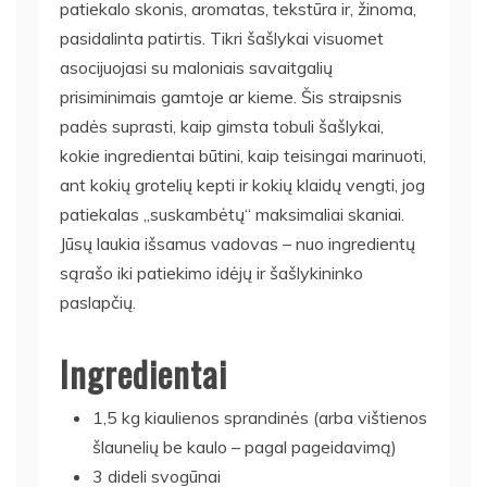
patiekalo skonis, aromatas, tekstūra ir, žinoma,
pasidalinta patirtis. Tikri šašlykai visuomet
asocijuojasi su maloniais savaitgalių
prisiminimais gamtoje ar kieme. Šis straipsnis
padės suprasti, kaip gimsta tobuli šašlykai,
kokie ingredientai būtini, kaip teisingai marinuoti,
ant kokių grotelių kepti ir kokių klaidų vengti, jog
patiekalas „suskambėtų“ maksimaliai skaniai.
Jūsų laukia išsamus vadovas – nuo ingredientų
sąrašo iki patiekimo idėjų ir šašlykininko
paslapčių.
Ingredientai
1,5 kg kiaulienos sprandinės (arba vištienos
šlaunelių be kaulo – pagal pageidavimą)
3 dideli svogūnai