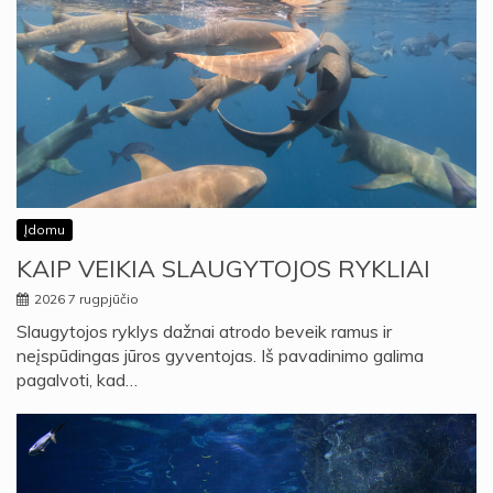
Įdomu
KAIP VEIKIA SLAUGYTOJOS RYKLIAI
2026 7 rugpjūčio
Slaugytojos ryklys dažnai atrodo beveik ramus ir
neįspūdingas jūros gyventojas. Iš pavadinimo galima
pagalvoti, kad…