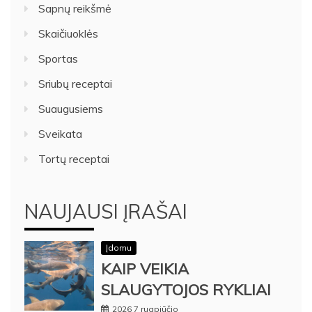
Sapnų reikšmė
Skaičiuoklės
Sportas
Sriubų receptai
Suaugusiems
Sveikata
Tortų receptai
NAUJAUSI ĮRAŠAI
Įdomu
KAIP VEIKIA
SLAUGYTOJOS RYKLIAI
2026 7 rugpjūčio