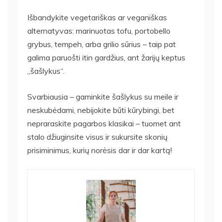
Išbandykite vegetariškas ar veganiškas
alternatyvas: marinuotas tofu, portobello
grybus, tempeh, arba grilio sūrius – taip pat
galima paruošti itin gardžius, ant žarijų keptus
„šašlykus“.
Svarbiausia – gaminkite šašlykus su meile ir
neskubėdami, nebijokite būti kūrybingi, bet
nepraraskite pagarbos klasikai – tuomet ant
stalo džiuginsite visus ir sukursite skonių
prisiminimus, kurių norėsis dar ir dar kartą!