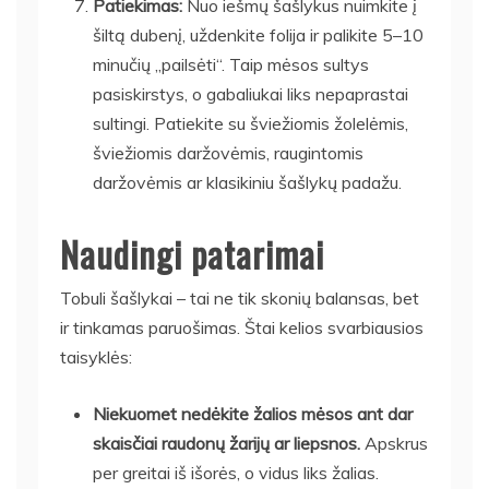
Patiekimas:
Nuo iešmų šašlykus nuimkite į
šiltą dubenį, uždenkite folija ir palikite 5–10
minučių „pailsėti“. Taip mėsos sultys
pasiskirstys, o gabaliukai liks nepaprastai
sultingi. Patiekite su šviežiomis žolelėmis,
šviežiomis daržovėmis, raugintomis
daržovėmis ar klasikiniu šašlykų padažu.
Naudingi patarimai
Tobuli šašlykai – tai ne tik skonių balansas, bet
ir tinkamas paruošimas. Štai kelios svarbiausios
taisyklės:
Niekuomet nedėkite žalios mėsos ant dar
skaisčiai raudonų žarijų ar liepsnos.
Apskrus
per greitai iš išorės, o vidus liks žalias.