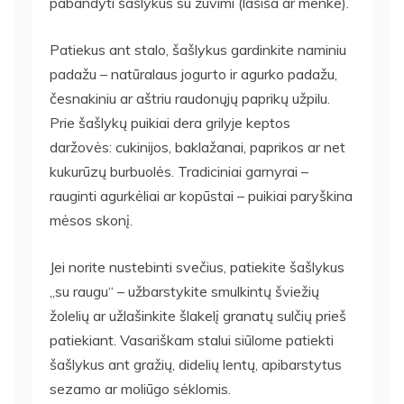
pabandyti šašlykus su žuvimi (lašiša ar menke).
Patiekus ant stalo, šašlykus gardinkite naminiu
padažu – natūralaus jogurto ir agurko padažu,
česnakiniu ar aštriu raudonųjų paprikų užpilu.
Prie šašlykų puikiai dera grilyje keptos
daržovės: cukinijos, baklažanai, paprikos ar net
kukurūzų burbuolės. Tradiciniai garnyrai –
rauginti agurkėliai ar kopūstai – puikiai paryškina
mėsos skonį.
Jei norite nustebinti svečius, patiekite šašlykus
„su raugu“ – užbarstykite smulkintų šviežių
žolelių ar užlašinkite šlakelį granatų sulčių prieš
patiekiant. Vasariškam stalui siūlome patiekti
šašlykus ant gražių, didelių lentų, apibarstytus
sezamo ar moliūgo sėklomis.