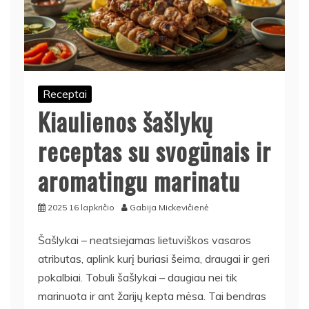
Receptai
Kiaulienos šašlykų
receptas su svogūnais ir
aromatingu marinatu
2025 16 lapkričio
Gabija Mickevičienė
Šašlykai – neatsiejamas lietuviškos vasaros
atributas, aplink kurį buriasi šeima, draugai ir geri
pokalbiai. Tobuli šašlykai – daugiau nei tik
marinuota ir ant žarijų kepta mėsa. Tai bendras