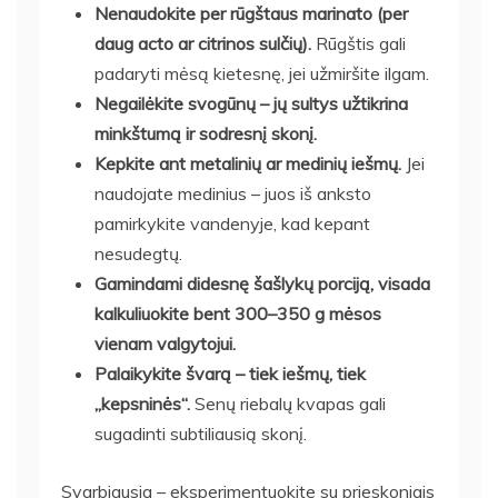
Nenaudokite per rūgštaus marinato (per
daug acto ar citrinos sulčių).
Rūgštis gali
padaryti mėsą kietesnę, jei užmiršite ilgam.
Negailėkite svogūnų – jų sultys užtikrina
minkštumą ir sodresnį skonį.
Kepkite ant metalinių ar medinių iešmų.
Jei
naudojate medinius – juos iš anksto
pamirkykite vandenyje, kad kepant
nesudegtų.
Gamindami didesnę šašlykų porciją, visada
kalkuliuokite bent 300–350 g mėsos
vienam valgytojui.
Palaikykite švarą – tiek iešmų, tiek
„kepsninės“.
Senų riebalų kvapas gali
sugadinti subtiliausią skonį.
Svarbiausia – eksperimentuokite su prieskoniais