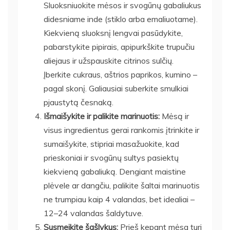
Sluoksniuokite mėsos ir svogūnų gabaliukus
didesniame inde (stiklo arba emaliuotame).
Kiekvieną sluoksnį lengvai pasūdykite,
pabarstykite pipirais, apipurkškite trupučiu
aliejaus ir užspauskite citrinos sulčių.
Įberkite cukraus, aštrios paprikos, kumino –
pagal skonį. Galiausiai suberkite smulkiai
pjaustytą česnaką.
Išmaišykite ir palikite marinuotis:
Mėsą ir
visus ingredientus gerai rankomis įtrinkite ir
sumaišykite, stipriai masažuokite, kad
prieskoniai ir svogūnų sultys pasiektų
kiekvieną gabaliuką. Dengiant maistine
plėvele ar dangčiu, palikite šaltai marinuotis
ne trumpiau kaip 4 valandas, bet idealiai –
12–24 valandas šaldytuve.
Susmeikite šašlykus:
Prieš kepant mėsa turi