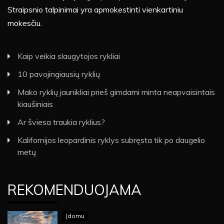
Straipsnio talpinimai yra apmokestinti vienkartiniu
mokesčiu.
Kaip veikia slaugytojos rykliai
10 pavojingiausių ryklių
Mako ryklių jaunikliai prieš gimdami minta neapvaisintais
kiaušiniais
Ar šviesa traukia ryklius?
Kalifornijos leopardinis ryklys subręsta tik po daugelio
metų
REKOMENDUOJAMA
Įdomu