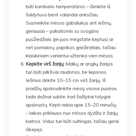
būti kambario temperatūros – išimkite iš
šaldytuvo bent valandai anksčiau.
Susmeikite mėsos gabaliukus ant iešmų,
geriausia – pakaitomis su svogūno
pusžiedžiais (jei juos mėgstate keptus) ar
net pomidorų, paprikos griežinėliais, tačiau
klasikiniam variantui užtenka vien mėsos.
Kepkite virš žarijų:
Malkų ar anglių žarijos
turi būti pilkšvai raudonos, be liepsnos.
Iešmus dėkite 10–15 cm virš žarijų. Iš
pradžių apskrudinkite mėsą visose pusėse,
tada dažnai sukite, kad šašlykai tolygiai
apskrustų. Kepti reikia apie 15–20 minučių
– laikas priklauso nuo mėsos dydžio ir žarijų
kaitros. Vidus turi būti sultingas, tačiau gerai
iškepęs.