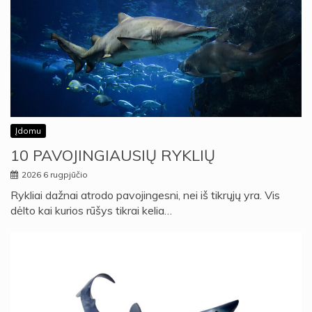
Įdomu
10 PAVOJINGIAUSIŲ RYKLIŲ
2026 6 rugpjūčio
Rykliai dažnai atrodo pavojingesni, nei iš tikrųjų yra. Vis
dėlto kai kurios rūšys tikrai kelia…