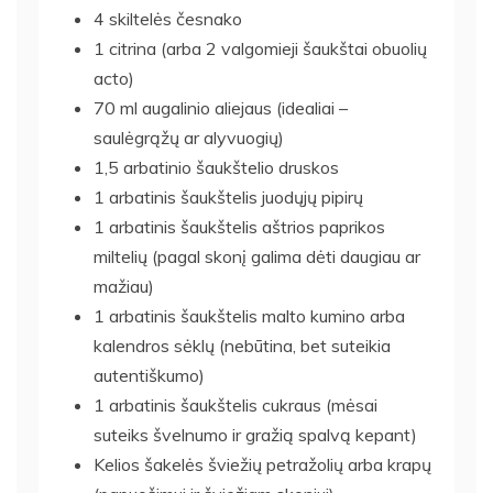
4 skiltelės česnako
1 citrina (arba 2 valgomieji šaukštai obuolių
acto)
70 ml augalinio aliejaus (idealiai –
saulėgrąžų ar alyvuogių)
1,5 arbatinio šaukštelio druskos
1 arbatinis šaukštelis juodųjų pipirų
1 arbatinis šaukštelis aštrios paprikos
miltelių (pagal skonį galima dėti daugiau ar
mažiau)
1 arbatinis šaukštelis malto kumino arba
kalendros sėklų (nebūtina, bet suteikia
autentiškumo)
1 arbatinis šaukštelis cukraus (mėsai
suteiks švelnumo ir gražią spalvą kepant)
Kelios šakelės šviežių petražolių arba krapų