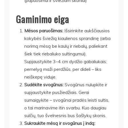
(papuošimui ir šviežiam skoniui)
Gaminimo eiga
Mėsos paruošimas:
Išsirinkite aukščiausios
kokybės šviežią kiaulienos sprandinę (arba
norimą mėsą be kaulų ir riebalų, paliekant
šiek tiek riebaliuko sultingumui).
Supjaustykite 3–4 cm dydžio gabaliukais:
pernelyg maži perdžiūs, per dideli – liks
neiškepę viduje.
Sudėkite svogūnus:
Svogūnus nulupkite ir
supjaustykite pusžiedžiais. Gerai
sumaigykite – svogūnai pradės leisti sultis,
o tai marinavime itin svarbu. Kuo daugiau
sulčių, tuo švelnesnis bus šašlykų skonis.
Sukraukite mėsą ir svogūnus į indą: