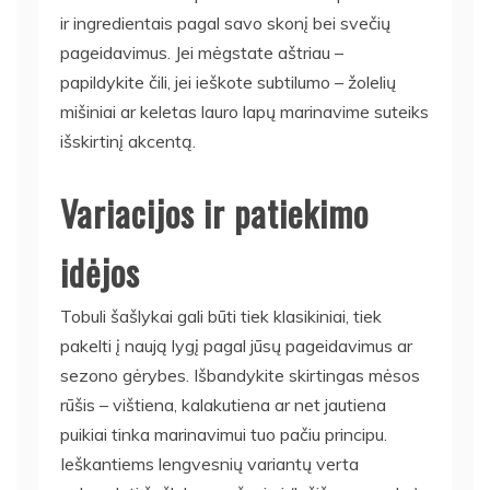
ir ingredientais pagal savo skonį bei svečių
pageidavimus. Jei mėgstate aštriau –
papildykite čili, jei ieškote subtilumo – žolelių
mišiniai ar keletas lauro lapų marinavime suteiks
išskirtinį akcentą.
Variacijos ir patiekimo
idėjos
Tobuli šašlykai gali būti tiek klasikiniai, tiek
pakelti į naują lygį pagal jūsų pageidavimus ar
sezono gėrybes. Išbandykite skirtingas mėsos
rūšis – vištiena, kalakutiena ar net jautiena
puikiai tinka marinavimui tuo pačiu principu.
Ieškantiems lengvesnių variantų verta