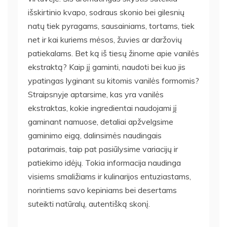
išskirtinio kvapo, sodraus skonio bei gilesnių
natų tiek pyragams, sausainiams, tortams, tiek
net ir kai kuriems mėsos, žuvies ar daržovių
patiekalams. Bet ką iš tiesų žinome apie vanilės
ekstraktą? Kaip jį gaminti, naudoti bei kuo jis
ypatingas lyginant su kitomis vanilės formomis?
Straipsnyje aptarsime, kas yra vanilės
ekstraktas, kokie ingredientai naudojami jį
gaminant namuose, detaliai apžvelgsime
gaminimo eigą, dalinsimės naudingais
patarimais, taip pat pasiūlysime variacijų ir
patiekimo idėjų. Tokia informacija naudinga
visiems smaližiams ir kulinarijos entuziastams,
norintiems savo kepiniams bei desertams
suteikti natūralų, autentišką skonį.