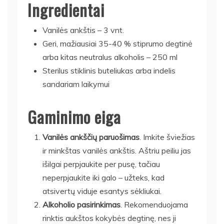
Ingredientai
Vanilės ankštis – 3 vnt.
Geri, mažiausiai 35-40 % stiprumo degtinė
arba kitas neutralus alkoholis – 250 ml
Sterilus stiklinis buteliukas arba indelis
sandariam laikymui
Gaminimo eiga
Vanilės ankščių paruošimas
. Imkite šviežias
ir minkštas vanilės ankštis. Aštriu peiliu jas
išilgai perpjaukite per pusę, tačiau
neperpjaukite iki galo – užteks, kad
atsivertų viduje esantys sėkliukai.
Alkoholio pasirinkimas
. Rekomenduojama
rinktis aukštos kokybės degtinę, nes ji