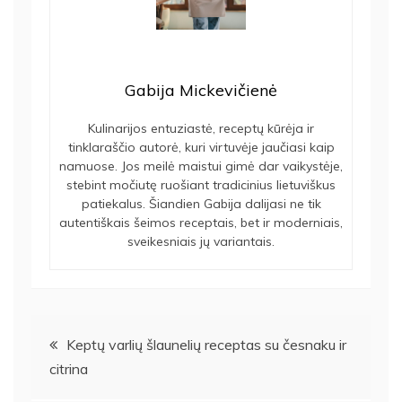
Gabija Mickevičienė
Kulinarijos entuziastė, receptų kūrėja ir
tinklaraščio autorė, kuri virtuvėje jaučiasi kaip
namuose. Jos meilė maistui gimė dar vaikystėje,
stebint močiutę ruošiant tradicinius lietuviškus
patiekalus. Šiandien Gabija dalijasi ne tik
autentiškais šeimos receptais, bet ir moderniais,
sveikesniais jų variantais.
Navigacija
Keptų varlių šlaunelių receptas su česnaku ir
citrina
tarp