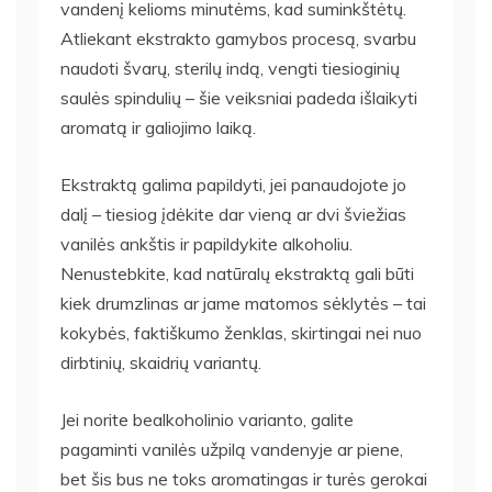
vandenį kelioms minutėms, kad suminkštėtų.
Atliekant ekstrakto gamybos procesą, svarbu
naudoti švarų, sterilų indą, vengti tiesioginių
saulės spindulių – šie veiksniai padeda išlaikyti
aromatą ir galiojimo laiką.
Ekstraktą galima papildyti, jei panaudojote jo
dalį – tiesiog įdėkite dar vieną ar dvi šviežias
vanilės ankštis ir papildykite alkoholiu.
Nenustebkite, kad natūralų ekstraktą gali būti
kiek drumzlinas ar jame matomos sėklytės – tai
kokybės, faktiškumo ženklas, skirtingai nei nuo
dirbtinių, skaidrių variantų.
Jei norite bealkoholinio varianto, galite
pagaminti vanilės užpilą vandenyje ar piene,
bet šis bus ne toks aromatingas ir turės gerokai