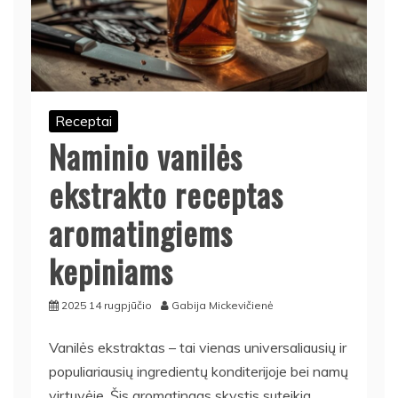
Receptai
Naminio vanilės
ekstrakto receptas
aromatingiems
kepiniams
2025 14 rugpjūčio
Gabija Mickevičienė
Vanilės ekstraktas – tai vienas universaliausių ir
populiariausių ingredientų konditerijoje bei namų
virtuvėje. Šis aromatingas skystis suteikia