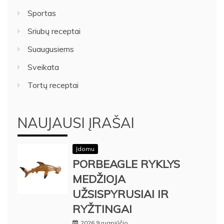
Sportas
Sriubų receptai
Suaugusiems
Sveikata
Tortų receptai
NAUJAUSI ĮRAŠAI
Įdomu
PORBEAGLE RYKLYS
MEDŽIOJA
UŽSISPYRUSIAI IR
RYŽTINGAI
2026 9 rugpjūčio