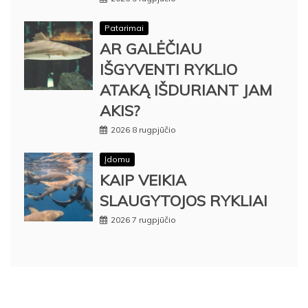
Patarimai
AR GALĖČIAU
IŠGYVENTI RYKLIO
ATAKĄ IŠDURIANT JAM
AKIS?
2026 8 rugpjūčio
Įdomu
KAIP VEIKIA
SLAUGYTOJOS RYKLIAI
2026 7 rugpjūčio