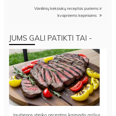
įrašų
Vanilinių keksiukų receptas puriems ir
kvapniems kepiniams
JUMS GALI PATIKTI TAI -
Jautienos steiko receptas kamado griliui