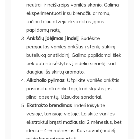
neutrali ir neiškreips vanilės skonio. Galima
eksperimentuoti ir su brendžiu ar romu,
tačiau tokiu atveju ekstraktas įgaus
papildomų natų.
Ankščių įdėjimas į indelį
. Sudėkite
perpjautas vanilės ankštis į sterilų stiklinį
buteliuką ar stiklainį. Galima papildomai šiek
tiek patrinti sėklytes į indelio sienelę, kad
daugiau išsiskirtų aromato.
Alkoholio pylimas
. Užpilkite vanilės ankštis
pasirinktu alkoholiu taip, kad skystis jas
pilnai apsemtų. Užsukite sandariai.
Ekstrakto brendimas
. Indelį laikykite
vėsioje, tamsioje vietoje. Leiskite vanilės
ekstraktui bręsti mažiausiai 2 mėnesius, bet
idealu – 4-6 mėnesius. Kas savaitę indelį
reikia lengvai papurtyti.