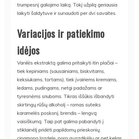
trumpesnį galiojimo laiką. Tokį užpilą geriausia
laikyti šaldytuve ir sunaudoti per dvi savaites.
Variacijos ir patiekimo
idėjos
Vanilės ekstraktą galima pritaikyti itin plačiai –
tiek kepiniams (sausainiams, biskvitams,
keksiukams, tortams), tiek įvairiems kremams,
ledams, pudingams, netgi padažams ar
tyresnėms sriuboms. Tikras iššūkis išbandyti
skirtingų rūšių alkoholį – romas suteiks
karamelės poskonį, brendis – lengvą
vaisiškumą. Taip pat galima pabandyti į
stiklainėlį pridėti papildomų prieskonių:
cinamono lazdelę, porą gvazdikėlių ar net kelias