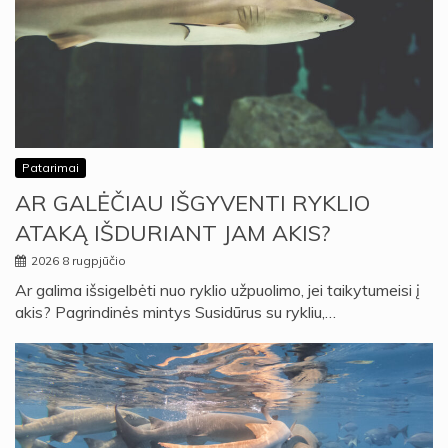
Patarimai
AR GALĖČIAU IŠGYVENTI RYKLIO
ATAKĄ IŠDURIANT JAM AKIS?
2026 8 rugpjūčio
Ar galima išsigelbėti nuo ryklio užpuolimo, jei taikytumeisi į
akis? Pagrindinės mintys Susidūrus su rykliu,…