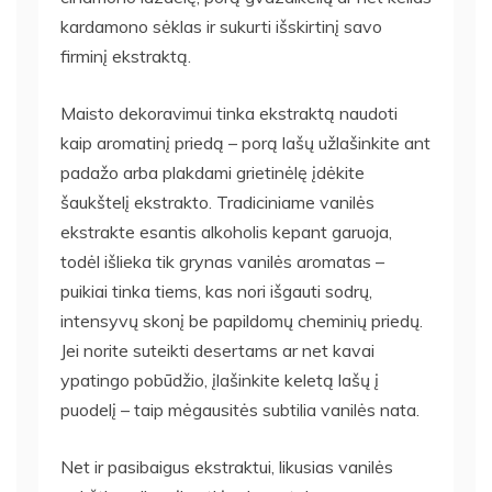
kardamono sėklas ir sukurti išskirtinį savo
firminį ekstraktą.
Maisto dekoravimui tinka ekstraktą naudoti
kaip aromatinį priedą – porą lašų užlašinkite ant
padažo arba plakdami grietinėlę įdėkite
šaukštelį ekstrakto. Tradiciniame vanilės
ekstrakte esantis alkoholis kepant garuoja,
todėl išlieka tik grynas vanilės aromatas –
puikiai tinka tiems, kas nori išgauti sodrų,
intensyvų skonį be papildomų cheminių priedų.
Jei norite suteikti desertams ar net kavai
ypatingo pobūdžio, įlašinkite keletą lašų į
puodelį – taip mėgausitės subtilia vanilės nata.
Net ir pasibaigus ekstraktui, likusias vanilės