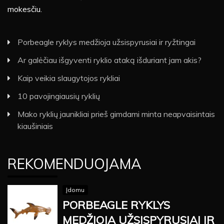
mokesčiu.
Porbeagle ryklys medžioja užsispyrusiai ir ryžtingai
Ar galėčiau išgyventi ryklio ataką išduriant jam akis?
Kaip veikia slaugytojos rykliai
10 pavojingiausių ryklių
Mako ryklių jaunikliai prieš gimdami minta neapvaisintais
kiaušiniais
REKOMENDUOJAMA
Įdomu
PORBEAGLE RYKLYS
MEDŽIOJA UŽSISPYRUSIAI IR