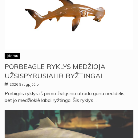
Įdomu
PORBEAGLE RYKLYS MEDŽIOJA
UŽSISPYRUSIAI IR RYŽTINGAI
2026 9 rugpjūčio
Porbigilis ryklys iš pirmo žvilgsnio atrodo gana nedidelis,
bet jo medžioklė labai ryžtinga. Šis ryklys…