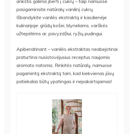
ankštis galima įberti į cukrų – taip namuose
pasigaminsite natūralų vanilinį cukrų.
Išbandykite vanilės ekstraktą ir kasdienėje
kulinarijoje: grūdų košei, blyneliams, varškės
užtepėlėms ar, pavyzdžiui, ryžių pudingui.
Apibendrinant – vanilės ekstraktas neabejotinai
praturtina nusistovėjusius receptus naujomis
aromato natomis. Rinkitės natūralų, namuose
pagamintą ekstraktą tam, kad kiekvienas jūsų
patiekalas būtų ypatingas ir nepakartojamas!