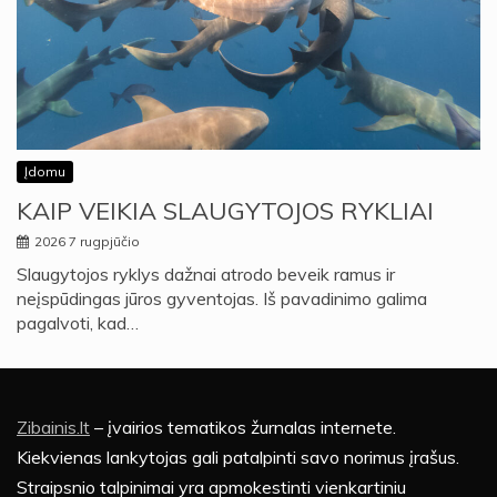
Įdomu
KAIP VEIKIA SLAUGYTOJOS RYKLIAI
2026 7 rugpjūčio
Slaugytojos ryklys dažnai atrodo beveik ramus ir
neįspūdingas jūros gyventojas. Iš pavadinimo galima
pagalvoti, kad…
Zibainis.lt
– įvairios tematikos žurnalas internete.
Kiekvienas lankytojas gali patalpinti savo norimus įrašus.
Straipsnio talpinimai yra apmokestinti vienkartiniu