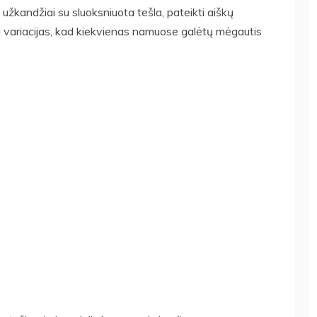
ai užkandžiai su sluoksniuota tešla, pateikti aiškų
i variacijas, kad kiekvienas namuose galėtų mėgautis