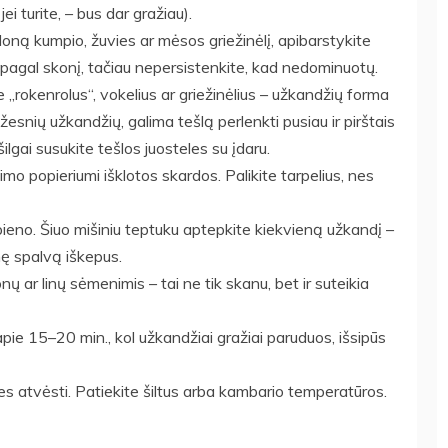
ei turite, – bus dar gražiau).
loną kumpio, žuvies ar mėsos griežinėlį, apibarstykite
 – pagal skonį, tačiau nepersistenkite, kad nedominuotų.
 „rokenrolus“, vokelius ar griežinėlius – užkandžių forma
žesnių užkandžių, galima tešlą perlenkti pusiau ir pirštais
 išilgai susukite tešlos juosteles su įdaru.
o popieriumi išklotos skardos. Palikite tarpelius, nes
pieno. Šiuo mišiniu teptuku aptepkite kiekvieną užkandį –
snę spalvą iškepus.
 ar linų sėmenimis – tai ne tik skanu, bet ir suteikia
 apie 15–20 min., kol užkandžiai gražiai paruduos, išsipūs
utes atvėsti. Patiekite šiltus arba kambario temperatūros.