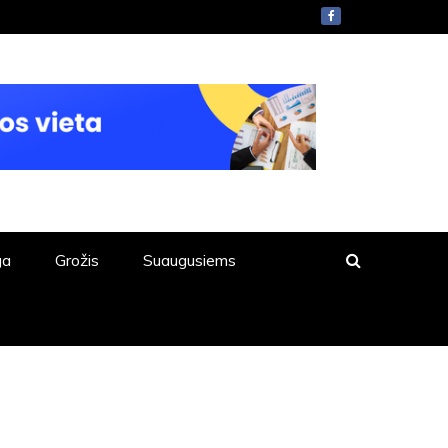
ga
Grožis
Suaugusiems