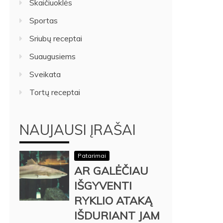
Skaičiuoklės
Sportas
Sriubų receptai
Suaugusiems
Sveikata
Tortų receptai
NAUJAUSI ĮRAŠAI
Patarimai
AR GALĖČIAU
IŠGYVENTI
RYKLIO ATAKĄ
IŠDURIANT JAM