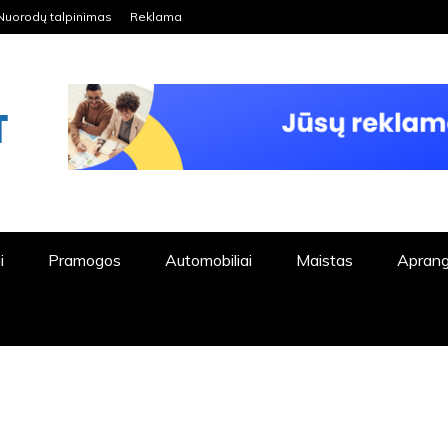
Nuorodų talpinimas
Reklama
ORDPRESS TINKLALAPIS
i
Pramogos
Automobiliai
Maistas
Apran