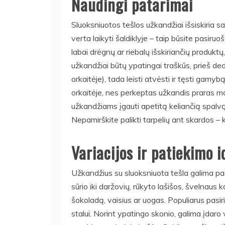
Naudingi patarimai
Sluoksniuotos tešlos užkandžiai išsiskiria 
verta laikyti šaldiklyje – taip būsite pasir
labai drėgnų ar riebalų išskiriančių produktų, 
užkandžiai būtų ypatingai traškūs, prieš ded
orkaitėje), tada leisti atvėsti ir tęsti gamy
orkaitėje, nes perkeptas užkandis praras ma
užkandžiams įgauti apetitą keliančią spalvą, ta
Nepamirškite palikti tarpelių ant skardos – 
Variacijos ir patiekimo i
Užkandžius su sluoksniuota tešla galima paga
sūrio iki daržovių, rūkyto lašišos, švelnaus
šokoladą, vaisius ar uogas. Populiarus pasir
stalui. Norint ypatingo skonio, galima įdaro 