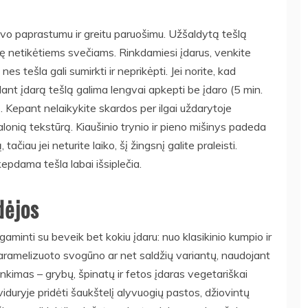
savo paprastumu ir greitu paruošimu. Užšaldytą tešlą
uošę netikėtiems svečiams. Rinkdamiesi įdarus, venkite
nes tešla gali sumirkti ir neprikėpti. Jei norite, kad
ant įdarą tešlą galima lengvai apkepti be įdaro (5 min.
bą. Kepant nelaikykite skardos per ilgai uždarytoje
lonią tekstūrą. Kiaušinio trynio ir pieno mišinys padeda
čiau jei neturite laiko, šį žingsnį galite praleisti.
kepdama tešla labai išsiplečia.
dėjos
minti su beveik bet kokiu įdaru: nuo klasikinio kumpio ir
 karamelizuoto svogūno ar net saldžių variantų, naudojant
inkimas – grybų, špinatų ir fetos įdaras vegetariškai
viduryje pridėti šaukštelį alyvuogių pastos, džiovintų