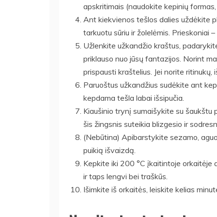
apskritimais (naudokite kepinių formas, j
Ant kiekvienos tešlos dalies uždėkite p
tarkuotu sūriu ir žolelėmis. Prieskoniai
Užlenkite užkandžio kraštus, padarykite
priklauso nuo jūsų fantazijos. Norint ma
prispausti kraštelius. Jei norite ritinukų,
Paruoštus užkandžius sudėkite ant kepim
kepdama tešla labai išsipučia.
Kiaušinio trynį sumaišykite su šaukštu 
šis žingsnis suteikia blizgesio ir sodre
(Nebūtina) Apibarstykite sezamo, aguonų
puikią išvaizdą.
Kepkite iki 200 °C įkaitintoje orkaitėje
ir taps lengvi bei traškūs.
Išimkite iš orkaitės, leiskite kelias min