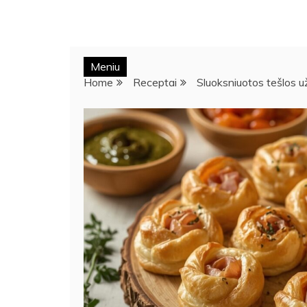
Meniu
Home
Receptai
Sluoksniuotos tešlos u