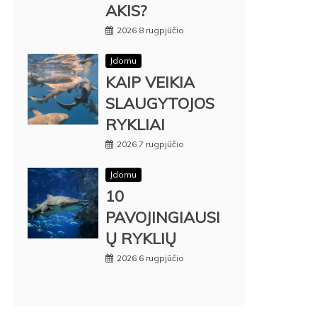
AKIS?
2026 8 rugpjūčio
Įdomu
KAIP VEIKIA
SLAUGYTOJOS
RYKLIAI
2026 7 rugpjūčio
Įdomu
10
PAVOJINGIAUSI
Ų RYKLIŲ
2026 6 rugpjūčio