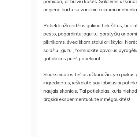
pomidorų ar bulvių košės. Saldiems užkandži
uogienė kartu su vaniliniu cukrumi ar obuoli
Patiekti užkandžius galima tiek šiltus, tiek a
pesto, pagardintu jogurtu, garstyčių ar po
piknikams, švediškam stalui ar iškylai. Norė
saldžiu „guzu”, formuokite apvalius pyragėli
gabaliukus prieš patiekiant.
Sluoksniuotos tešlos užkandžiai yra puikus 
ingredientus, ieškokite sau labiausiai patink
naujais skoniais. Tai patiekalas, kuris nieka
drąsiai eksperimentuokite ir mėgaukitės!