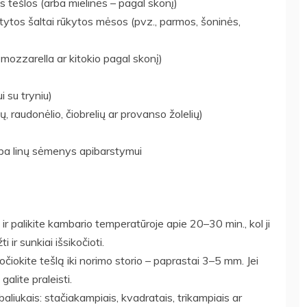
 tešlos (arba mielinės – pagal skonį)
tytos šaltai rūkytos mėsos (pvz., parmos, šoninės,
 mozzarella ar kitokio pagal skonį)
 su tryniu)
kų, raudonėlio, čiobrelių ar provanso žolelių)
ba linų sėmenys apibarstymui
 ir palikite kambario temperatūroje apie 20–30 min., kol ji
 ir sunkiai išsikočioti.
kočiokite tešlą iki norimo storio – paprastai 3–5 mm. Jei
galite praleisti.
liukais: stačiakampiais, kvadratais, trikampiais ar