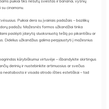
ams puikiai tiks riešutų sviestas ir bananai, vyšnių
ai su cinamonu.
tvėsusius. Puikiai dera su įvairiais padažais – bazilikų
midorų padažu. Mažesnės formos užkandžiai tinka
dami paslėpti įdarytą sluoksniuotą tešlą po pikantišku ar
us. Didelius užkandžius galima perpjaustyti į mažesnius
pagrindas kūrybiškumui virtuvėje – išbandykite skirtingus
ančių derinių ir nustebinkite artimuosius ar svečius
da neatsibosta ir visada atrodo išties estetiškai – tad