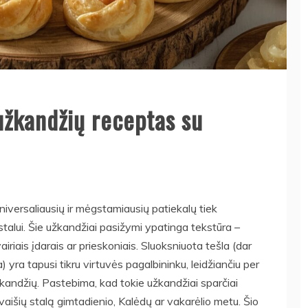
užkandžių receptas su
niversaliausių ir mėgstamiausių patiekalų tiek
talui. Šie užkandžiai pasižymi ypatinga tekstūra –
vairiais įdarais ar prieskoniais. Sluoksniuota tešla (dar
yra tapusi tikru virtuvės pagalbininku, leidžiančiu per
kandžių. Pastebima, kad tokie užkandžiai sparčiai
a vaišių stalą gimtadienio, Kalėdų ar vakarėlio metu. Šio