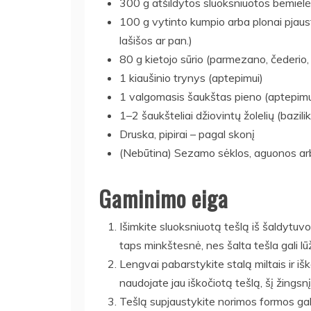
300 g atšildytos sluoksniuotos bemielės
100 g vytinto kumpio arba plonai pjaus
lašišos ar pan.)
80 g kietojo sūrio (parmezano, čederio,
1 kiaušinio trynys (aptepimui)
1 valgomasis šaukštas pieno (aptepimui
1–2 šaukšteliai džiovintų žolelių (bazili
Druska, pipirai – pagal skonį
(Nebūtina) Sezamo sėklos, aguonos ar
Gaminimo eiga
Išimkite sluoksniuotą tešlą iš šaldytuvo
taps minkštesnė, nes šalta tešla gali lūžti
Lengvai pabarstykite stalą miltais ir iš
naudojate jau iškočiotą tešlą, šį žingsnį 
Tešlą supjaustykite norimos formos gaba