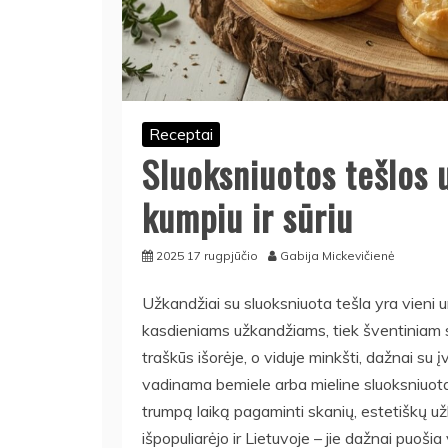
Receptai
Sluoksniuotos tešlos 
kumpiu ir sūriu
2025 17 rugpjūčio
Gabija Mickevičienė
Užkandžiai su sluoksniuota tešla yra vieni u
kasdieniams užkandžiams, tiek šventiniam s
traškūs išorėje, o viduje minkšti, dažnai su į
vadinama bemiele arba mieline sluoksniuota) 
trumpą laiką pagaminti skanių, estetiškų už
išpopuliarėjo ir Lietuvoje – jie dažnai puoši