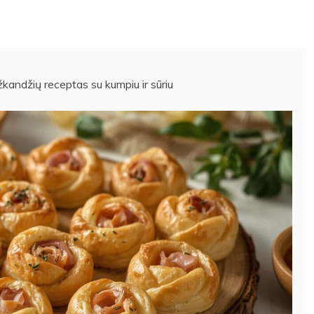
žkandžių receptas su kumpiu ir sūriu