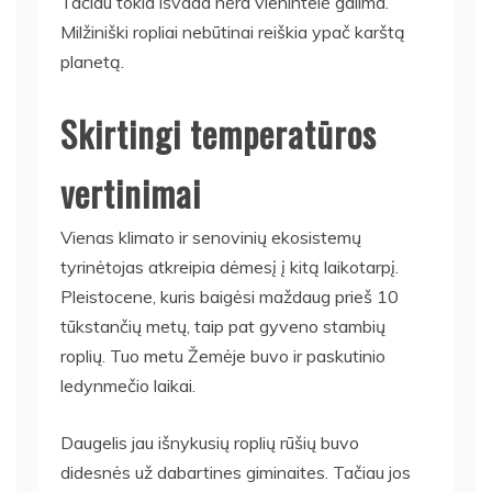
Tačiau tokia išvada nėra vienintelė galima.
Milžiniški ropliai nebūtinai reiškia ypač karštą
planetą.
Skirtingi temperatūros
vertinimai
Vienas klimato ir senovinių ekosistemų
tyrinėtojas atkreipia dėmesį į kitą laikotarpį.
Pleistocene, kuris baigėsi maždaug prieš 10
tūkstančių metų, taip pat gyveno stambių
roplių. Tuo metu Žemėje buvo ir paskutinio
ledynmečio laikai.
Daugelis jau išnykusių roplių rūšių buvo
didesnės už dabartines giminaites. Tačiau jos