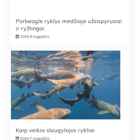
Porbeagle ryklys medžioja užsispyrusiai
ir ryžtingai
2026 9 rugpjūčio
Kaip veikia slaugytojos rykliai
2026 7 rugpjūčio