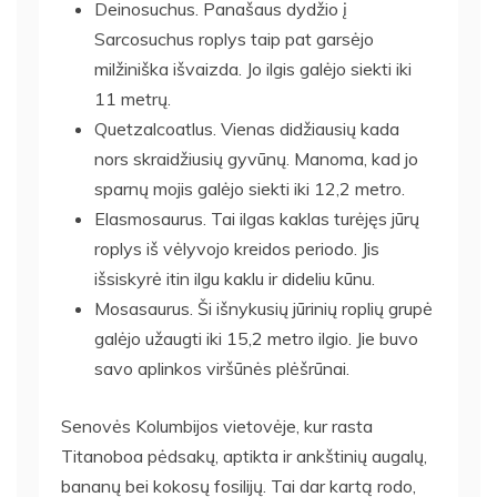
Deinosuchus. Panašaus dydžio į
Sarcosuchus roplys taip pat garsėjo
milžiniška išvaizda. Jo ilgis galėjo siekti iki
11 metrų.
Quetzalcoatlus. Vienas didžiausių kada
nors skraidžiusių gyvūnų. Manoma, kad jo
sparnų mojis galėjo siekti iki 12,2 metro.
Elasmosaurus. Tai ilgas kaklas turėjęs jūrų
roplys iš vėlyvojo kreidos periodo. Jis
išsiskyrė itin ilgu kaklu ir dideliu kūnu.
Mosasaurus. Ši išnykusių jūrinių roplių grupė
galėjo užaugti iki 15,2 metro ilgio. Jie buvo
savo aplinkos viršūnės plėšrūnai.
Senovės Kolumbijos vietovėje, kur rasta
Titanoboa pėdsakų, aptikta ir ankštinių augalų,
bananų bei kokosų fosilijų. Tai dar kartą rodo,