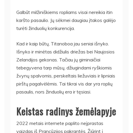
Galbūt milžiniškiems ropliams visai nereikia itin
karšto pasaulio. Jų sėkmei daugiau įtakos galėjo
turėti žinduolių konkurencija.
Kad ir kaip būtų, Titanoboa jau seniai išnyko.
Išnyko ir minėtas didžiulis driežas bei Naujosios
Zelandijos gekonas. Tačiau jų giminaičiai
tebegyvena tarp mūsų, džiugindami ryškiomis
žvynų spalvomis, perskeltais liežuviais ir lipniais
pirštų pagalvėlėmis. Tai tikrai vis dar yra roplių
pasaulis, nors žinduolių era ir tęsiasi.
Keistas radinys žemėlapyje
2022 metais internete paplito neįprastas
vaizdas iš Prancūzijos pakrantės. Žiūrint į