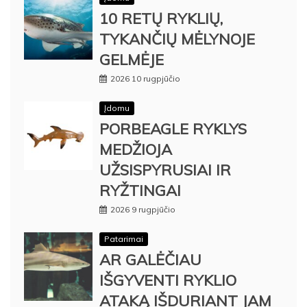
10 RETŲ RYKLIŲ,
TYKANČIŲ MĖLYNOJE
GELMĖJE
2026 10 rugpjūčio
Įdomu
PORBEAGLE RYKLYS
MEDŽIOJA
UŽSISPYRUSIAI IR
RYŽTINGAI
2026 9 rugpjūčio
Patarimai
AR GALĖČIAU
IŠGYVENTI RYKLIO
ATAKĄ IŠDURIANT JAM