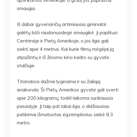
smaugia.
Iš dabar gyvenančių artimiausia giminaitė
galėtų būti raudonuodegė smaugikė. Ji paplitusi
Centrinėje ir Pietų Amerikoje, o jos ilgis gali
siekti apie 4 metrus. Kai kurie filmų mėgėjai ją
atpažintų ir iš žinomo kino kadro su gyvate
stalčiuje.
Titanoboa dažnai lyginama ir su žaliają
anakonda. Ši Pietų Amerikos gyvatė gali sverti
apie 200 kilogramų, todėl laikoma sunkiausia
pasaulyje. Ji taip pat labai ilga, o didžiausias
patikimai išmatuotas egzempliorius siekė 8,3
metro.