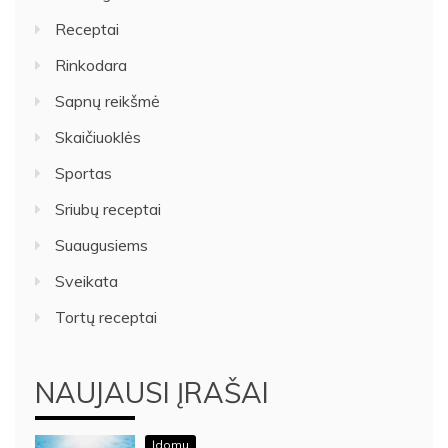
Receptai
Rinkodara
Sapnų reikšmė
Skaičiuoklės
Sportas
Sriubų receptai
Suaugusiems
Sveikata
Tortų receptai
NAUJAUSI ĮRAŠAI
Įdomu