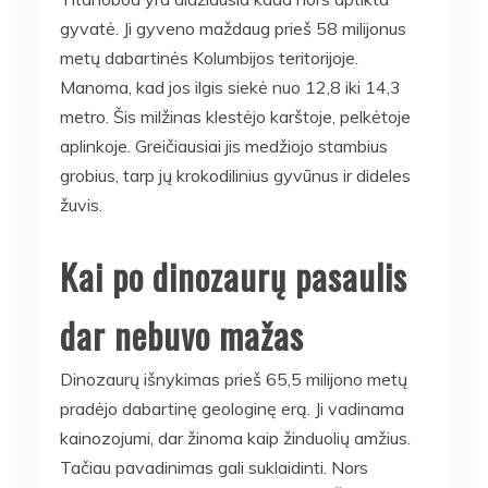
gyvatė. Ji gyveno maždaug prieš 58 milijonus
metų dabartinės Kolumbijos teritorijoje.
Manoma, kad jos ilgis siekė nuo 12,8 iki 14,3
metro. Šis milžinas klestėjo karštoje, pelkėtoje
aplinkoje. Greičiausiai jis medžiojo stambius
grobius, tarp jų krokodilinius gyvūnus ir dideles
žuvis.
Kai po dinozaurų pasaulis
dar nebuvo mažas
Dinozaurų išnykimas prieš 65,5 milijono metų
pradėjo dabartinę geologinę erą. Ji vadinama
kainozojumi, dar žinoma kaip žinduolių amžius.
Tačiau pavadinimas gali suklaidinti. Nors