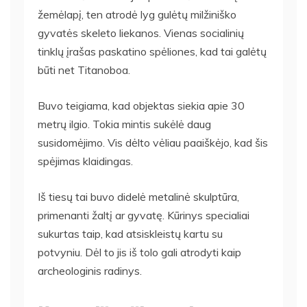
žemėlapį, ten atrodė lyg gulėtų milžiniško
gyvatės skeleto liekanos. Vienas socialinių
tinklų įrašas paskatino spėliones, kad tai galėtų
būti net Titanoboa.
Buvo teigiama, kad objektas siekia apie 30
metrų ilgio. Tokia mintis sukėlė daug
susidomėjimo. Vis dėlto vėliau paaiškėjo, kad šis
spėjimas klaidingas.
Iš tiesų tai buvo didelė metalinė skulptūra,
primenanti žaltį ar gyvatę. Kūrinys specialiai
sukurtas taip, kad atsiskleistų kartu su
potvyniu. Dėl to jis iš tolo gali atrodyti kaip
archeologinis radinys.