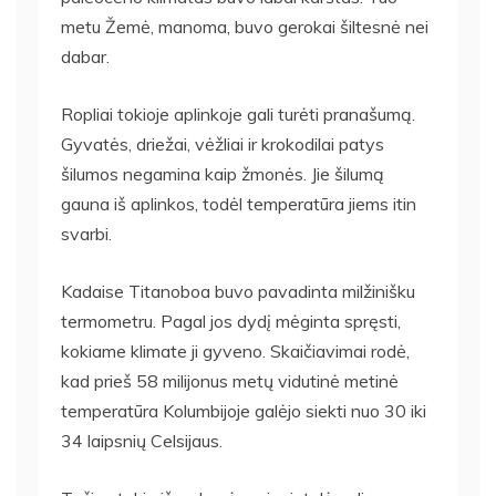
metu Žemė, manoma, buvo gerokai šiltesnė nei
dabar.
Ropliai tokioje aplinkoje gali turėti pranašumą.
Gyvatės, driežai, vėžliai ir krokodilai patys
šilumos negamina kaip žmonės. Jie šilumą
gauna iš aplinkos, todėl temperatūra jiems itin
svarbi.
Kadaise Titanoboa buvo pavadinta milžinišku
termometru. Pagal jos dydį mėginta spręsti,
kokiame klimate ji gyveno. Skaičiavimai rodė,
kad prieš 58 milijonus metų vidutinė metinė
temperatūra Kolumbijoje galėjo siekti nuo 30 iki
34 laipsnių Celsijaus.