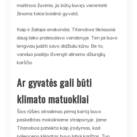
maitinosi žuvimis, jis būtų buvęs vienintelė
žinoma tokia boidinė gyvatė.
Kaip ir žaliajai anakondai, Titanoboa tikriausiai
daug laiko praleisdavo vandenyje. Ten jai buvo
lengviau judėti savo didžiuliu kūnu. Be to,
vanduo padėjo išvengti alinamo džiunglių
karščio.
Ar gyvatės gali būti
klimato matuokliai
Šios rūšies atradimas pirmą kartą buvo
paskelbtas moksliniame straipsnyje. Jame
Titanoboa pateikta kaip įrodymas, kad
paleoceno klimatas buvo labai karštas. Tuo