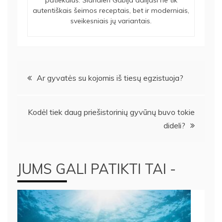
autentiškais šeimos receptais, bet ir moderniais,
sveikesniais jų variantais.
Navigacija
Ar gyvatės su kojomis iš tiesų egzistuoja?
tarp
Kodėl tiek daug priešistorinių gyvūnų buvo tokie
įrašų
dideli?
JUMS GALI PATIKTI TAI -