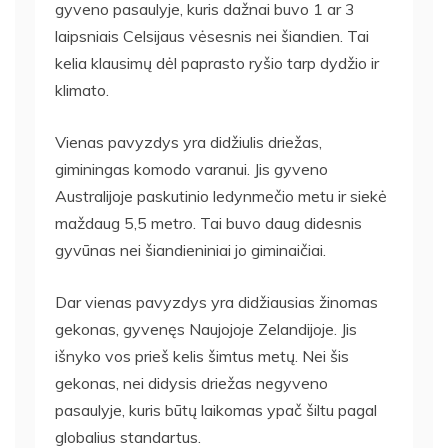
gyveno pasaulyje, kuris dažnai buvo 1 ar 3
laipsniais Celsijaus vėsesnis nei šiandien. Tai
kelia klausimų dėl paprasto ryšio tarp dydžio ir
klimato.
Vienas pavyzdys yra didžiulis driežas,
giminingas komodo varanui. Jis gyveno
Australijoje paskutinio ledynmečio metu ir siekė
maždaug 5,5 metro. Tai buvo daug didesnis
gyvūnas nei šiandieniniai jo giminaičiai.
Dar vienas pavyzdys yra didžiausias žinomas
gekonas, gyvenęs Naujojoje Zelandijoje. Jis
išnyko vos prieš kelis šimtus metų. Nei šis
gekonas, nei didysis driežas negyveno
pasaulyje, kuris būtų laikomas ypač šiltu pagal
globalius standartus.