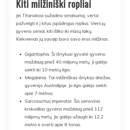
Kiti milžiniški ropliai
Jei Titanoboa sužadino smalsumą, verta
pažvelgti ir į kitus įspūdingus roplius. Vieni jų
gyveno seniai, kiti išliko iki mūsų laikų.
Kiekvienas jų savaip buvo savo eros milžinas.
Gigantophis. Ši išnykusi gyvatė gyveno
maždaug prieš 40 milijonų metų. Ji galėjo
siekti iki 10 metrų ilgio.
Megalania. Tai milžiniškas išnykęs driežas,
gyvenęs Australijoje. Jo ilgis galėjo siekti
apie 7 metrus.
Sarcosuchus imperator. Šis senovinis
krokodilas gyveno maždaug prieš 112
milijonų metų. Jis galėjo užaugti iki 12,2
metro ir sverti apie 8 tonas.