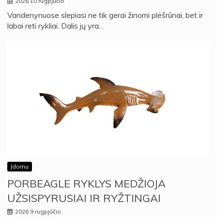
2026 10 rugpjūčio
Vandenynuose slepiasi ne tik gerai žinomi plėšrūnai, bet ir
labai reti rykliai. Dalis jų yra…
Įdomu
PORBEAGLE RYKLYS MEDŽIOJA
UŽSISPYRUSIAI IR RYŽTINGAI
2026 9 rugpjūčio