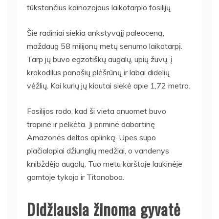
tūkstančius kainozojaus laikotarpio fosilijų.
Šie radiniai siekia ankstyvąjį paleoceną,
maždaug 58 milijonų metų senumo laikotarpį.
Tarp jų buvo egzotiškų augalų, upių žuvų, į
krokodilus panašių plėšrūnų ir labai didelių
vėžlių. Kai kurių jų kiautai siekė apie 1,72 metro.
Fosilijos rodo, kad ši vieta anuomet buvo
tropinė ir pelkėta. Ji priminė dabartinę
Amazonės deltos aplinką. Upes supo
plačialapiai džiunglių medžiai, o vandenys
knibždėjo augalų. Tuo metu karštoje laukinėje
gamtoje tykojo ir Titanoboa.
Didžiausia žinoma gyvatė