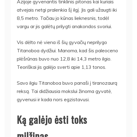
Azijoje gyvenantis tinklinis pitonas kai kuriais
atvejais netgi pralenkia šį ilgį. Jis gali užaugti iki
8,5 metro. Tačiau jo kūnas lieknesnis, todėl
vargu ar jis galėtų prilygti anakondos svoriui.
Vis dėlto nė viena iš šių gyvačių neprilygo
Titanoboa dydžiui. Manoma, kad šis paleoceno
plėšrūnas buvo nuo 12,8 iki 14,3 metro ilgio.
Teoriškai jis galėjo sverti apie 1,13 tonos.
Savo ilgiu Titanoboa buvo panaši į tiranozaurą
reksą. Tai didžiausia mokslui žinoma gyvatė,
gyvenusi ir kada nors egzistavusi.
Ką galėjo ėsti toks
milžinas