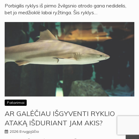
Porbigilis ryklys iš pirmo žvilgsnio atrodo gana nedidelis,
bet jo medžioklė labai ryžtinga. Šis ryklys…
Patarimai
AR GALĖČIAU IŠGYVENTI RYKLIO
ATAKĄ IŠDURIANT JAM AKIS?
2026 8 rugpjūčio