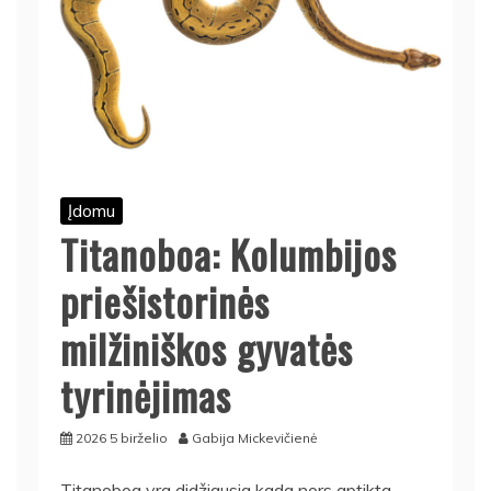
Įdomu
Titanoboa: Kolumbijos
priešistorinės
milžiniškos gyvatės
tyrinėjimas
2026 5 birželio
Gabija Mickevičienė
Titanoboa yra didžiausia kada nors aptikta