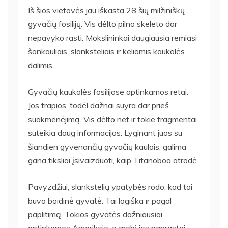
Iš šios vietovės jau iškasta 28 šių milžiniškų
gyvačių fosilijų. Vis dėlto pilno skeleto dar
nepavyko rasti. Mokslininkai daugiausia remiasi
šonkauliais, slanksteliais ir keliomis kaukolės
dalimis.
Gyvačių kaukolės fosilijose aptinkamos retai.
Jos trapios, todėl dažnai suyra dar prieš
suakmenėjimą. Vis dėlto net ir tokie fragmentai
suteikia daug informacijos. Lyginant juos su
šiandien gyvenančių gyvačių kaulais, galima
gana tiksliai įsivaizduoti, kaip Titanoboa atrodė.
Pavyzdžiui, slankstelių ypatybės rodo, kad tai
buvo boidinė gyvatė. Tai logiška ir pagal
paplitimą. Tokios gyvatės dažniausiai
aptinkamos Amerikoje, o grobį jos paprastai