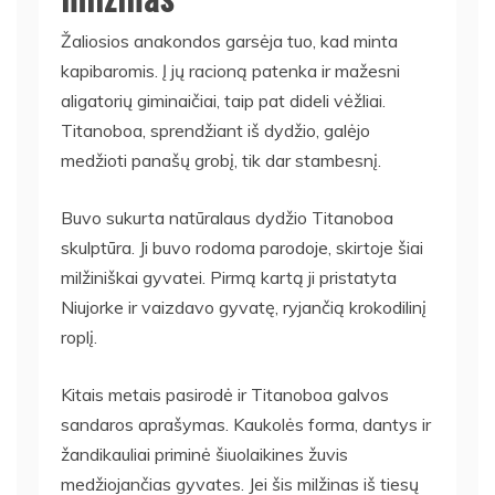
Žaliosios anakondos garsėja tuo, kad minta
kapibaromis. Į jų racioną patenka ir mažesni
aligatorių giminaičiai, taip pat dideli vėžliai.
Titanoboa, sprendžiant iš dydžio, galėjo
medžioti panašų grobį, tik dar stambesnį.
Buvo sukurta natūralaus dydžio Titanoboa
skulptūra. Ji buvo rodoma parodoje, skirtoje šiai
milžiniškai gyvatei. Pirmą kartą ji pristatyta
Niujorke ir vaizdavo gyvatę, ryjančią krokodilinį
roplį.
Kitais metais pasirodė ir Titanoboa galvos
sandaros aprašymas. Kaukolės forma, dantys ir
žandikauliai priminė šiuolaikines žuvis
medžiojančias gyvates. Jei šis milžinas iš tiesų