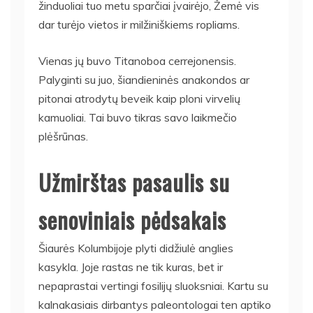
žinduoliai tuo metu sparčiai įvairėjo, Žemė vis
dar turėjo vietos ir milžiniškiems ropliams.
Vienas jų buvo Titanoboa cerrejonensis.
Palyginti su juo, šiandieninės anakondos ar
pitonai atrodytų beveik kaip ploni virvelių
kamuoliai. Tai buvo tikras savo laikmečio
plėšrūnas.
Užmirštas pasaulis su
senoviniais pėdsakais
Šiaurės Kolumbijoje plyti didžiulė anglies
kasykla. Joje rastas ne tik kuras, bet ir
nepaprastai vertingi fosilijų sluoksniai. Kartu su
kalnakasiais dirbantys paleontologai ten aptiko