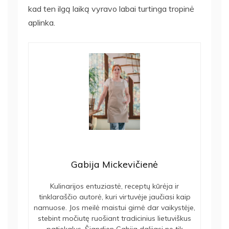
kad ten ilgą laiką vyravo labai turtinga tropinė
aplinka.
Gabija Mickevičienė
Kulinarijos entuziastė, receptų kūrėja ir
tinklaraščio autorė, kuri virtuvėje jaučiasi kaip
namuose. Jos meilė maistui gimė dar vaikystėje,
stebint močiutę ruošiant tradicinius lietuviškus
patiekalus. Šiandien Gabija dalijasi ne tik