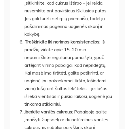
Įsitikinkite, kad cukrus ištirpo – jei reikia,
nusemkite ant paviršiaus iškilusias putas.
Jos gali turėti netirpių priemaišų, todėl jų
pašalinimas pagerina uogienės skonį ir
kokybę.
Troškinkite iki norimos konsistencijos:
Iš
pradžių virkite apie 15–20 min.
nepamirškite reguliariai pamaišyti, ypač
artėjant virimo pabaigai, kad nepridegtų.
Kai masė ima tirštėti, galite patikrinti, ar
uogienė jau pakankamai tiršta, lašindami
vieną lašą ant šaltos lėkštelės – jei lašas
išlieka vientisas ir puikiai laikosi, uogienė jau
tinkama stiklainiui.
Įberkite vanilės cukraus:
Pabaigoje galite
įmaišyti žiupsnelį ar du natūralaus vanilės
cukraus: jis subtiliai paryškins skonį