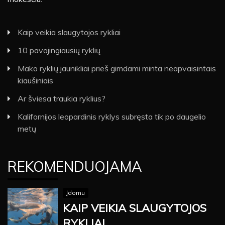
Kaip veikia slaugytojos rykliai
10 pavojingiausių ryklių
Mako ryklių jaunikliai prieš gimdami minta neapvaisintais
kiaušiniais
Ar šviesa traukia ryklius?
Kalifornijos leopardinis ryklys subręsta tik po daugelio
metų
REKOMENDUOJAMA
Įdomu
KAIP VEIKIA SLAUGYTOJOS
RYKLIAI