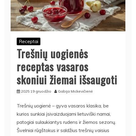
Receptai
Trešnių uogienės
receptas vasaros
skoniui žiemai išsaugoti
2025 19 gruodžio
Gabija Mickevičienė
Trešnių uogienė – gyva vasaros klasika, be
kurios sunkiai įsivaizduojami lietuviški namai,
patogiai sulaukiantys rudens ir žiemos sezonų.
Švelniai rūgštokus ir saldžius trešnių vaisius