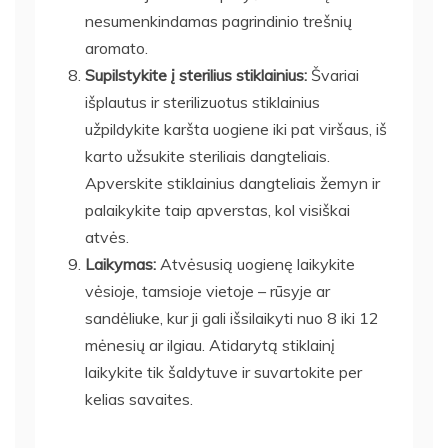
nesumenkindamas pagrindinio trešnių
aromato.
Supilstykite į sterilius stiklainius:
Švariai
išplautus ir sterilizuotus stiklainius
užpildykite karšta uogiene iki pat viršaus, iš
karto užsukite steriliais dangteliais.
Apverskite stiklainius dangteliais žemyn ir
palaikykite taip apverstas, kol visiškai
atvės.
Laikymas:
Atvėsusią uogienę laikykite
vėsioje, tamsioje vietoje – rūsyje ar
sandėliuke, kur ji gali išsilaikyti nuo 8 iki 12
mėnesių ar ilgiau. Atidarytą stiklainį
laikykite tik šaldytuve ir suvartokite per
kelias savaites.