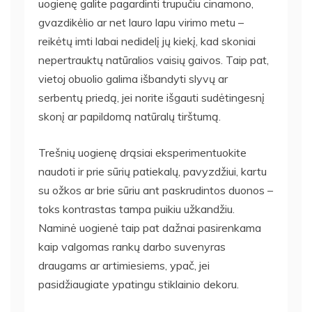
uogienę galite pagardinti trupučiu cinamono,
gvazdikėlio ar net lauro lapu virimo metu –
reikėtų imti labai nedidelį jų kiekį, kad skoniai
nepertrauktų natūralios vaisių gaivos. Taip pat,
vietoj obuolio galima išbandyti slyvų ar
serbentų priedą, jei norite išgauti sudėtingesnį
skonį ar papildomą natūralų tirštumą.
Trešnių uogienę drąsiai eksperimentuokite
naudoti ir prie sūrių patiekalų, pavyzdžiui, kartu
su ožkos ar brie sūriu ant paskrudintos duonos –
toks kontrastas tampa puikiu užkandžiu.
Naminė uogienė taip pat dažnai pasirenkama
kaip valgomas rankų darbo suvenyras
draugams ar artimiesiems, ypač, jei
pasidžiaugiate ypatingu stiklainio dekoru.