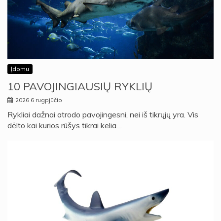
Įdomu
10 PAVOJINGIAUSIŲ RYKLIŲ
2026 6 rugpjūčio
Rykliai dažnai atrodo pavojingesni, nei iš tikrųjų yra. Vis
dėlto kai kurios rūšys tikrai kelia…