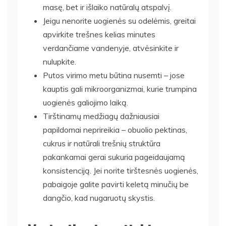
masę, bet ir išlaiko natūralų atspalvį.
Jeigu nenorite uogienės su odelėmis, greitai
apvirkite trešnes kelias minutes
verdančiame vandenyje, atvėsinkite ir
nulupkite.
Putos virimo metu būtina nusemti – jose
kauptis gali mikroorganizmai, kurie trumpina
uogienės galiojimo laiką.
Tirštinamų medžiagų dažniausiai
papildomai neprireikia – obuolio pektinas,
cukrus ir natūrali trešnių struktūra
pakankamai gerai sukuria pageidaujamą
konsistenciją. Jei norite tirštesnės uogienės,
pabaigoje galite pavirti keletą minučių be
dangčio, kad nugaruotų skystis.