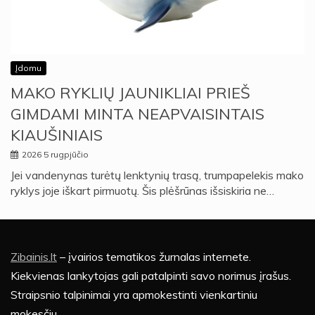
Įdomu
MAKO RYKLIŲ JAUNIKLIAI PRIEŠ
GIMDAMI MINTA NEAPVAISINTAIS
KIAUŠINIAIS
2026 5 rugpjūčio
Jei vandenynas turėtų lenktynių trasą, trumpapelekis mako
ryklys joje iškart pirmuotų. Šis plėšrūnas išsiskiria ne…
Zibainis.lt
– įvairios tematikos žurnalas internete.
Kiekvienas lankytojas gali patalpinti savo norimus įrašus.
Straipsnio talpinimai yra apmokestinti vienkartiniu
mokesčiu.