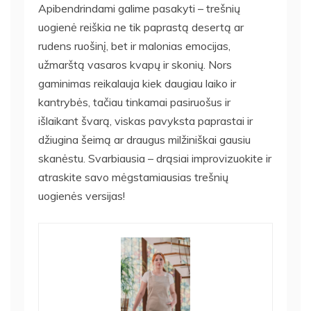
Apibendrindami galime pasakyti – trešnių
uogienė reiškia ne tik paprastą desertą ar
rudens ruošinį, bet ir malonias emocijas,
užmarštą vasaros kvapų ir skonių. Nors
gaminimas reikalauja kiek daugiau laiko ir
kantrybės, tačiau tinkamai pasiruošus ir
išlaikant švarą, viskas pavyksta paprastai ir
džiugina šeimą ar draugus milžiniškai gausiu
skanėstu. Svarbiausia – drąsiai improvizuokite ir
atraskite savo mėgstamiausias trešnių
uogienės versijas!