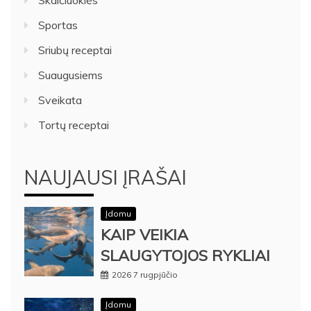
Skaičiuoklės
Sportas
Sriubų receptai
Suaugusiems
Sveikata
Tortų receptai
NAUJAUSI ĮRAŠAI
Įdomu
KAIP VEIKIA
SLAUGYTOJOS RYKLIAI
2026 7 rugpjūčio
Įdomu