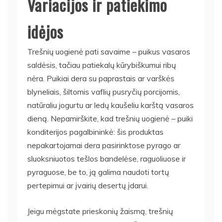
Variacijos ir patiekimo
idėjos
Trešnių uogienė pati savaime – puikus vasaros
saldėsis, tačiau patiekalų kūrybiškumui ribų
nėra. Puikiai dera su paprastais ar varškės
blyneliais, šiltomis vaflių pusryčių porcijomis,
natūraliu jogurtu ar ledų kaušeliu karštą vasaros
dieną. Nepamirškite, kad trešnių uogienė – puiki
konditerijos pagalbininkė: šis produktas
nepakartojamai dera pasirinktose pyrago ar
sluoksniuotos tešlos bandelėse, raguoliuose ir
pyraguose, be to, ją galima naudoti tortų
pertepimui ar įvairių desertų įdarui.
Jeigu mėgstate prieskonių žaismą, trešnių