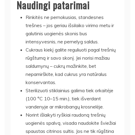
Naudingi patarimai
Rinkitės ne pernokusias, standesnes
trešnes – jos geriau išsilaiko virimo metu ir
galutinis uogienės skonis bus
intensyvesnis, ne pernelyg saldus.
Cukraus kiekį galite reguliuoti pagal trešnių
rūgštumą ir savo skonį. Jei norisi mažiau
saldumynų – cukrų mažinkite, bet
nepamirškite, kad cukrus yra natūralus
konservantas.
Sterilizuoti stiklainius galima tiek orkaitėje
(100 °C 10–15 min.), tiek išverdant
vandenyje ar mikrobangų krosnelėje.
Norint išlaikyti ryškiai raudoną trešnių
uogienės spalvą, visada naudokite šviežiai
spaustas citrinos sultis. Jos ne tik rūgština