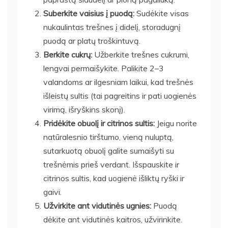
Suberkite vaisius į puodą:
Sudėkite visas
nukaulintas trešnes į didelį, storadugnį
puodą ar platų troškintuvą.
Berkite cukrų:
Užberkite trešnes cukrumi,
lengvai permaišykite. Palikite 2–3
valandoms ar ilgesniam laikui, kad trešnės
išleistų sultis (tai pagreitins ir pati uogienės
virimą, išryškins skonį).
Pridėkite obuolį ir citrinos sultis:
Jeigu norite
natūralesnio tirštumo, vieną nuluptą,
sutarkuotą obuolį galite sumaišyti su
trešnėmis prieš verdant. Išspauskite ir
citrinos sultis, kad uogienė išliktų ryški ir
gaivi.
Užvirkite ant vidutinės ugnies:
Puodą
dėkite ant vidutinės kaitros, užvirinkite.