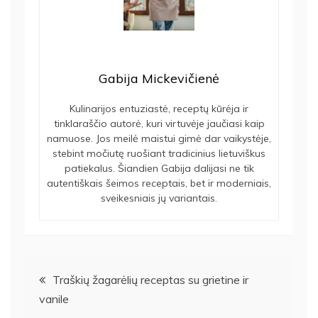
Gabija Mickevičienė
Kulinarijos entuziastė, receptų kūrėja ir
tinklaraščio autorė, kuri virtuvėje jaučiasi kaip
namuose. Jos meilė maistui gimė dar vaikystėje,
stebint močiutę ruošiant tradicinius lietuviškus
patiekalus. Šiandien Gabija dalijasi ne tik
autentiškais šeimos receptais, bet ir moderniais,
sveikesniais jų variantais.
Navigacija
Traškių žagarėlių receptas su grietine ir
vanile
tarp