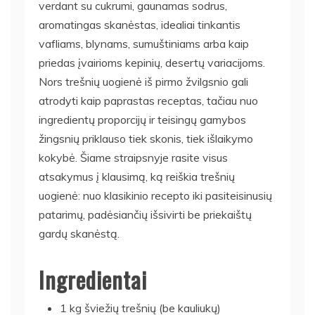
verdant su cukrumi, gaunamas sodrus,
aromatingas skanėstas, idealiai tinkantis
vafliams, blynams, sumuštiniams arba kaip
priedas įvairioms kepinių, desertų variacijoms.
Nors trešnių uogienė iš pirmo žvilgsnio gali
atrodyti kaip paprastas receptas, tačiau nuo
ingredientų proporcijų ir teisingų gamybos
žingsnių priklauso tiek skonis, tiek išlaikymo
kokybė. Šiame straipsnyje rasite visus
atsakymus į klausimą, ką reiškia trešnių
uogienė: nuo klasikinio recepto iki pasiteisinusių
patarimų, padėsiančių išsivirti be priekaištų
gardų skanėstą.
Ingredientai
1 kg šviežių trešnių (be kauliukų)