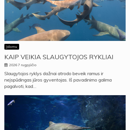
Įdomu
KAIP VEIKIA SLAUGYTOJOS RYKLIAI
2026 7 rugpjūčio
Slaugytojos ryklys dažnai atrodo beveik ramus ir
neįspūdingas jūros gyventojas. Iš pavadinimo galima
pagalvoti, kad…