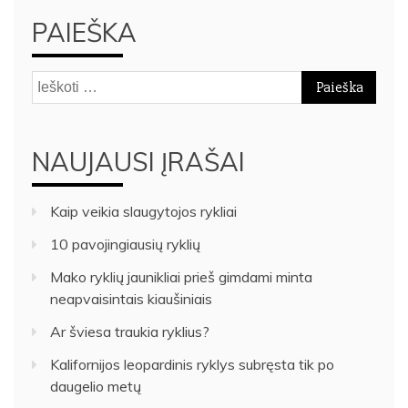
PAIEŠKA
Ieškoti:
NAUJAUSI ĮRAŠAI
Kaip veikia slaugytojos rykliai
10 pavojingiausių ryklių
Mako ryklių jaunikliai prieš gimdami minta
neapvaisintais kiaušiniais
Ar šviesa traukia ryklius?
Kalifornijos leopardinis ryklys subręsta tik po
daugelio metų