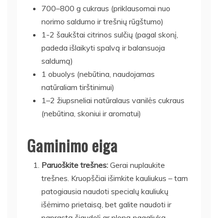
700–800 g cukraus (priklausomai nuo
norimo saldumo ir trešnių rūgštumo)
1-2 šaukštai citrinos sulčių (pagal skonį,
padeda išlaikyti spalvą ir balansuoja
saldumą)
1 obuolys (nebūtina, naudojamas
natūraliam tirštinimui)
1–2 žiupsneliai natūralaus vanilės cukraus
(nebūtina, skoniui ir aromatui)
Gaminimo eiga
Paruoškite trešnes:
Gerai nuplaukite
trešnes. Kruopščiai išimkite kauliukus – tam
patogiausia naudoti specialų kauliukų
išėmimo prietaisą, bet galite naudoti ir
paprastą šiaudelį ar ploną pagaliuką.