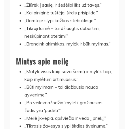
„Žiūrėk į saulę, ir šešėliai liks už tavęs.”
„Kai piniginė tuštėja, širdis prisipildo.”
„Gamtoje slypi kažkas stebuklingo.”
„Tikroji laimė – tai džiaugtis dabartimi,
nesirūpinant ateitimi.”
„Brangink akimirkas, mylėk ir būk mylimas.”
Mintys apie meilę
„Matyk visus kaip savo šeimą ir mylėk taip,
kaip mylėtum artimuosius.”
„Būti mylimam – tai didžiausia nauda
gyvenime.”
„Po veiksmažodžio ‘mylėti’ gražiausias
žodis yra ‘padėti’.”
„Meilė įkvepia, apšviečia ir veda į priekį.”
„Tikrasis žavesys slypi širdies švelnume.”