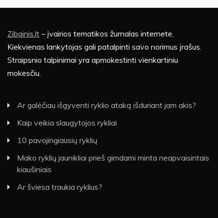
Zibainis.lt
– įvairios tematikos žurnalas internete.
Kiekvienas lankytojas gali patalpinti savo norimus įrašus.
Straipsnio talpinimai yra apmokestinti vienkartiniu
mokesčiu.
Ar galėčiau išgyventi ryklio ataką išduriant jam akis?
Kaip veikia slaugytojos rykliai
10 pavojingiausių ryklių
Mako ryklių jaunikliai prieš gimdami minta neapvaisintais
kiaušiniais
Ar šviesa traukia ryklius?