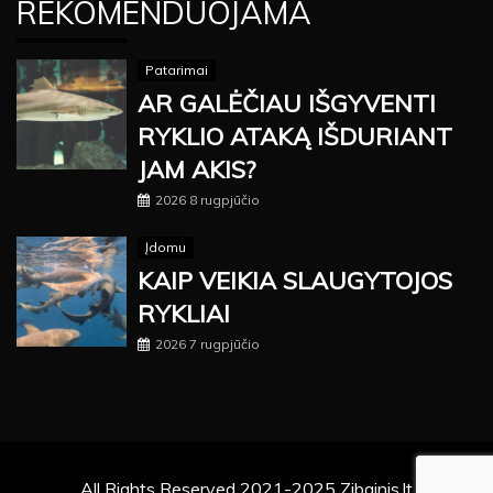
REKOMENDUOJAMA
Patarimai
AR GALĖČIAU IŠGYVENTI
RYKLIO ATAKĄ IŠDURIANT
JAM AKIS?
2026 8 rugpjūčio
Įdomu
KAIP VEIKIA SLAUGYTOJOS
RYKLIAI
2026 7 rugpjūčio
All Rights Reserved 2021-2025 Zibainis.lt