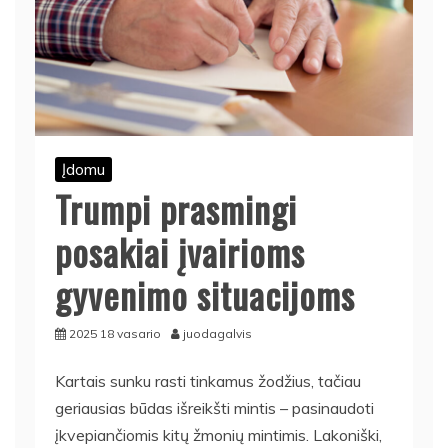
Įdomu
Trumpi prasmingi
posakiai įvairioms
gyvenimo situacijoms
2025 18 vasario
juodagalvis
Kartais sunku rasti tinkamus žodžius, tačiau
geriausias būdas išreikšti mintis – pasinaudoti
įkvepiančiomis kitų žmonių mintimis. Lakoniški,