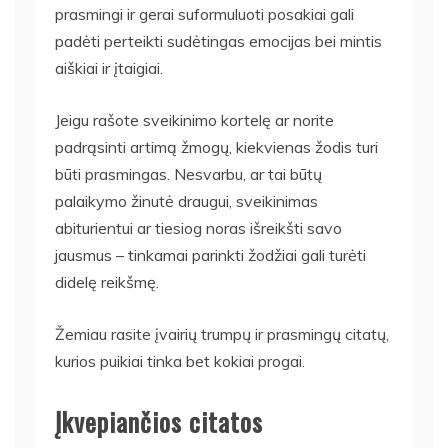
prasmingi ir gerai suformuluoti posakiai gali
padėti perteikti sudėtingas emocijas bei mintis
aiškiai ir įtaigiai.
Jeigu rašote sveikinimo kortelę ar norite
padrąsinti artimą žmogų, kiekvienas žodis turi
būti prasmingas. Nesvarbu, ar tai būtų
palaikymo žinutė draugui, sveikinimas
abiturientui ar tiesiog noras išreikšti savo
jausmus – tinkamai parinkti žodžiai gali turėti
didelę reikšmę.
Žemiau rasite įvairių trumpų ir prasmingų citatų,
kurios puikiai tinka bet kokiai progai.
Įkvepiančios citatos