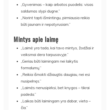
„Gyvenimas – kaip arbatos puodelis: visas
saldumas slypi dugne.”
„Norint tapti išmintingu, pirmiausia reikia
būti jaunam ir nepatyrusiam.”
Mintys apie laimę
„Laimė yra tada, kai tavo mintys, žodžiai ir
veiksmai dera tarpusavyje.”
„Geriau būti laimingam nei laikytis
formalumų.”
„Reikia išmokti džiaugtis daugiau, nei esi
nusipelnęs.”
„Laimės nenusipirksi, bet knygos – tikrai
padeda.”
„Laikas būti laimingam yra dabar, vieta –
čia.”