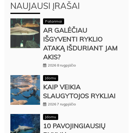
NAUJAUSI ĮRAŠAI
Patarimai
AR GALĖČIAU
IŠGYVENTI RYKLIO
ATAKĄ IŠDURIANT JAM
AKIS?
2026 8 rugpjūčio
Įdomu
KAIP VEIKIA
SLAUGYTOJOS RYKLIAI
2026 7 rugpjūčio
Įdomu
10 PAVOJINGIAUSIŲ