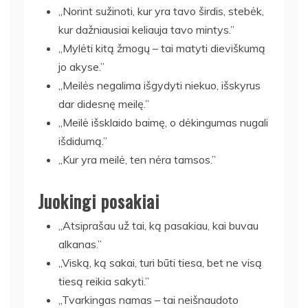
„Norint sužinoti, kur yra tavo širdis, stebėk,
kur dažniausiai keliauja tavo mintys.”
„Mylėti kitą žmogų – tai matyti dieviškumą
jo akyse.”
„Meilės negalima išgydyti niekuo, išskyrus
dar didesnę meilę.”
„Meilė išsklaido baimę, o dėkingumas nugali
išdidumą.”
„Kur yra meilė, ten nėra tamsos.”
Juokingi posakiai
„Atsiprašau už tai, ką pasakiau, kai buvau
alkanas.”
„Viską, ką sakai, turi būti tiesa, bet ne visą
tiesą reikia sakyti.”
„Tvarkingas namas – tai neišnaudoto