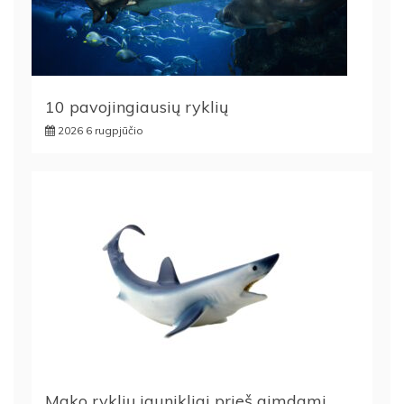
10 pavojingiausių ryklių
2026 6 rugpjūčio
Mako ryklių jaunikliai prieš gimdami