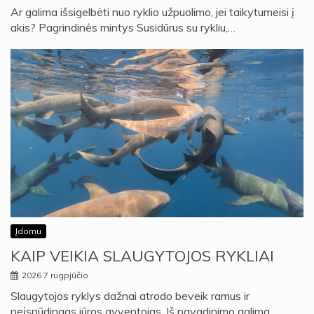
Ar galima išsigelbėti nuo ryklio užpuolimo, jei taikytumeisi į
akis? Pagrindinės mintys Susidūrus su rykliu,…
Įdomu
KAIP VEIKIA SLAUGYTOJOS RYKLIAI
2026 7 rugpjūčio
Slaugytojos ryklys dažnai atrodo beveik ramus ir
neįspūdingas jūros gyventojas. Iš pavadinimo galima