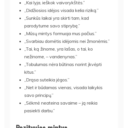
„Kai lyja, ieškok vaivorykštės.”
„Didžiosios idėjos visada kelia riziką.”
„Sunkūs laikai yra skirti tam, kad
parodytume savo stiprybę.”
„Mūsų mintys formuoja mus pačius.”
„Svarbiau domėtis idėjomis nei žmonėmis.”
„Tai, ką žinome, yra lašas, o tai, ko
nežinome, – vandenynas.”
„Tobulumas nėra būtinas norint įkvėpti
kitus.”
„Drąsa suteikia jėgos.”
„Net ir būdamas vienas, visada laikykis
savo principų.”
„Sėkmė neateina savaime – ją reikia
pasiekti darbu.”
Pozityvios mintys