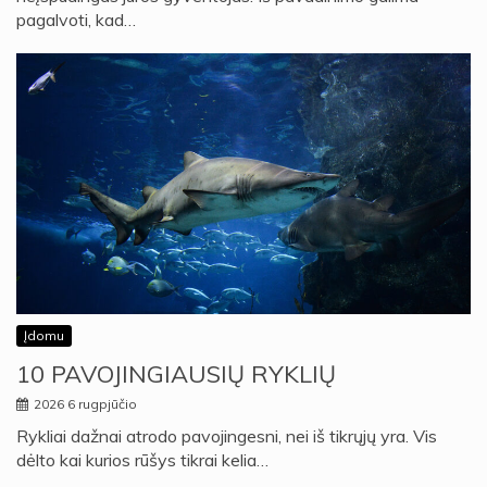
pagalvoti, kad…
Įdomu
10 PAVOJINGIAUSIŲ RYKLIŲ
2026 6 rugpjūčio
Rykliai dažnai atrodo pavojingesni, nei iš tikrųjų yra. Vis
dėlto kai kurios rūšys tikrai kelia…