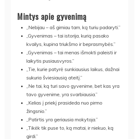
Mintys apie gyvenimą
„Nebijau – aš gimiau tam, ką turiu padaryti.”
„Gyvenimas – tai istorija, kurią pasako
kvailys, kupina triukšmo ir beprasmybės.”
„Gyvenimas – tai menas išmokti paleisti ir
laikytis pusiausvyros.”
„Tie, kurie patyrė sunkiausius laikus, dažnai
sukuria šviesiausią ateitį.”
„Ne tai, ką turi savo gyvenime, bet kas yra
tavo gyvenime, yra svarbiausia.”
„Kelias į priekį prasideda nuo pirmo
žingsnio.”
„Patirtis yra geriausia mokytoja.”
„Tikėk tik puse to, ką matai, ir niekuo, ką
girdi.”