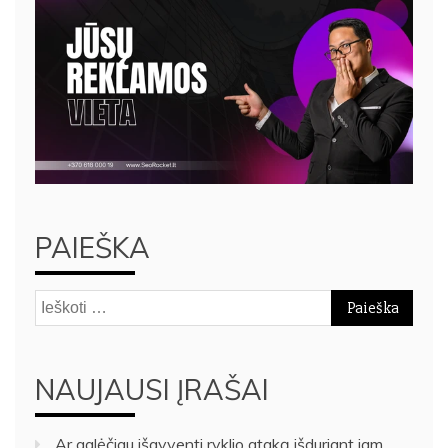
PAIEŠKA
Ieškoti:
NAUJAUSI ĮRAŠAI
Ar galėčiau išgyventi ryklio ataką išduriant jam