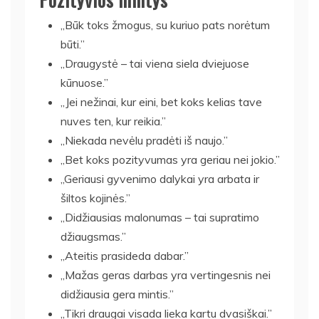
„Būk toks žmogus, su kuriuo pats norėtum
būti.”
„Draugystė – tai viena siela dviejuose
kūnuose.”
„Jei nežinai, kur eini, bet koks kelias tave
nuves ten, kur reikia.”
„Niekada nevėlu pradėti iš naujo.”
„Bet koks pozityvumas yra geriau nei jokio.”
„Geriausi gyvenimo dalykai yra arbata ir
šiltos kojinės.”
„Didžiausias malonumas – tai supratimo
džiaugsmas.”
„Ateitis prasideda dabar.”
„Mažas geras darbas yra vertingesnis nei
didžiausia gera mintis.”
„Tikri draugai visada lieka kartu dvasiškai.”