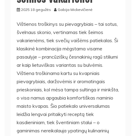
2025 18 gegužės
Gabija Mickevičienė
Vištienos troškinys su pievagrybiais – tai sotus,
švelnaus skonio, vertinamas tiek šeimos
vakarienėms, tiek svečių vaišėms patiekalas. Ši
klasikinė kombinacija mėgstama visame
pasaulyje – prancūziškų česnakinių ragū stiliumi
ar kaip lietuviškas variantas su bulvėmis.
Vištiena troškinama kartu su kvapniais
pievagrybiais, daržovėmis ir aromatingais
prieskoniais, kol mėsa tampa sultinga ir minkšta,
o visa namus apgaubia komfortiškas naminio
maisto kvapas. Šio patiekalo universalumas
leidžia lengvai pritaikyti receptą tiek
kasdieniniam, tiek šventiniam stalui – o
gaminimas nereikalauja ypatingų kulinarinių