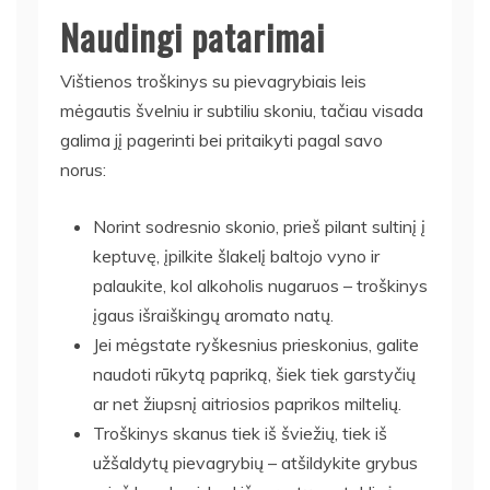
Naudingi patarimai
Vištienos troškinys su pievagrybiais leis
mėgautis švelniu ir subtiliu skoniu, tačiau visada
galima jį pagerinti bei pritaikyti pagal savo
norus:
Norint sodresnio skonio, prieš pilant sultinį į
keptuvę, įpilkite šlakelį baltojo vyno ir
palaukite, kol alkoholis nugaruos – troškinys
įgaus išraiškingų aromato natų.
Jei mėgstate ryškesnius prieskonius, galite
naudoti rūkytą papriką, šiek tiek garstyčių
ar net žiupsnį aitriosios paprikos miltelių.
Troškinys skanus tiek iš šviežių, tiek iš
užšaldytų pievagrybių – atšildykite grybus