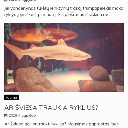
Jei vandenynas turėtų lenktynių trasą, trumpapelekis mako
ryklys joje iškart pirmuotų. Šis plėšrūnas išsiskiria ne…
Įdomu
AR ŠVIESA TRAUKIA RYKLIUS?
2026 4 rugpjūčio
Ar šviesa gali pritraukti ryklius? Klausimas paprastas, bet