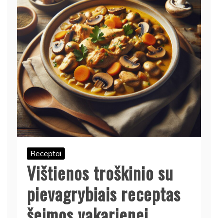
Receptai
Vištienos troškinio su
pievagrybiais receptas
šeimos vakarienei