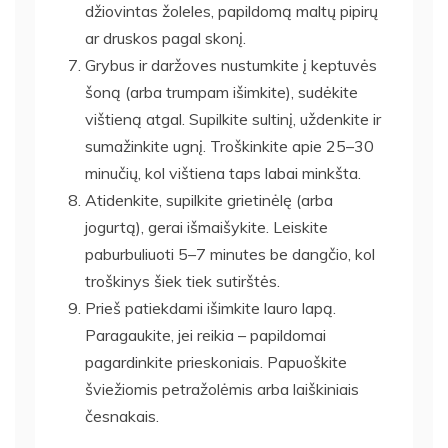
džiovintas žoleles, papildomą maltų pipirų
ar druskos pagal skonį.
Grybus ir daržoves nustumkite į keptuvės
šoną (arba trumpam išimkite), sudėkite
vištieną atgal. Supilkite sultinį, uždenkite ir
sumažinkite ugnį. Troškinkite apie 25–30
minučių, kol vištiena taps labai minkšta.
Atidenkite, supilkite grietinėlę (arba
jogurtą), gerai išmaišykite. Leiskite
paburbuliuoti 5–7 minutes be dangčio, kol
troškinys šiek tiek sutirštės.
Prieš patiekdami išimkite lauro lapą.
Paragaukite, jei reikia – papildomai
pagardinkite prieskoniais. Papuoškite
šviežiomis petražolėmis arba laiškiniais
česnakais.