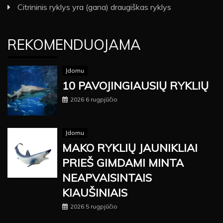
Citrininis ryklys yra (gana) draugiškas ryklys
REKOMENDUOJAMA
Įdomu
10 PAVOJINGIAUSIŲ RYKLIŲ
2026 6 rugpjūčio
Įdomu
MAKO RYKLIŲ JAUNIKLIAI
PRIEŠ GIMDAMI MINTA
NEAPVAISINTAIS
KIAUŠINIAIS
2026 5 rugpjūčio