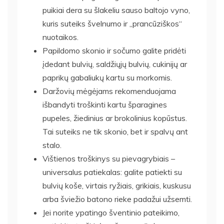
puikiai dera su šlakeliu sauso baltojo vyno,
kuris suteiks švelnumo ir „prancūziškos“
nuotaikos.
Papildomo skonio ir sočumo galite pridėti
įdedant bulvių, saldžiųjų bulvių, cukinijų ar
paprikų gabaliukų kartu su morkomis.
Daržovių mėgėjams rekomenduojama
išbandyti troškinti kartu šparagines
pupeles, žiedinius ar brokolinius kopūstus.
Tai suteiks ne tik skonio, bet ir spalvų ant
stalo.
Vištienos troškinys su pievagrybiais –
universalus patiekalas: galite patiekti su
bulvių koše, virtais ryžiais, grikiais, kuskusu
arba šviežio batono rieke padažui užsemti.
Jei norite ypatingo šventinio pateikimo,