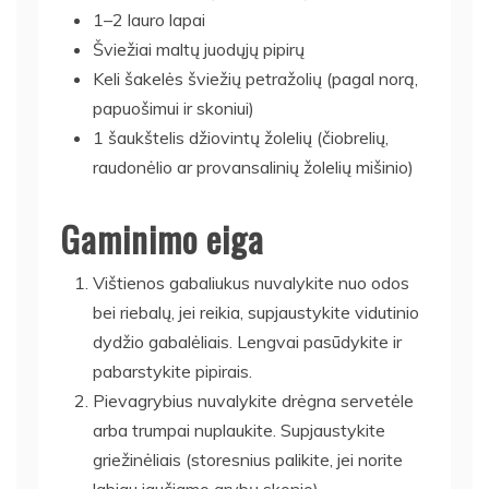
1–2 lauro lapai
Šviežiai maltų juodųjų pipirų
Keli šakelės šviežių petražolių (pagal norą,
papuošimui ir skoniui)
1 šaukštelis džiovintų žolelių (čiobrelių,
raudonėlio ar provansalinių žolelių mišinio)
Gaminimo eiga
Vištienos gabaliukus nuvalykite nuo odos
bei riebalų, jei reikia, supjaustykite vidutinio
dydžio gabalėliais. Lengvai pasūdykite ir
pabarstykite pipirais.
Pievagrybius nuvalykite drėgna servetėle
arba trumpai nuplaukite. Supjaustykite
griežinėliais (storesnius palikite, jei norite
labiau jaučiamo grybų skonio).