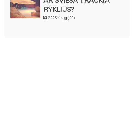
AR ŠVIESA TRAUKIA
RYKLIUS?
2026 4 rugpjūčio