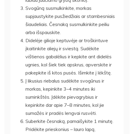
Svogūną susmulkinkite, morkas
supjaustykite pusžiedžiais ar stambesniais
šiaudeliais. Česnaką susmulkinkite peiliu
arba išspauskite.
Didelėje gilioje keptuvėje ar troškintuve
įkaitinkite aliejų ir sviestą. Sudėkite
vištienos gabalėlius ir kepkite ant didelės
ugnies, kol šiek tiek apskrus, apverskite ir
pakepkite iš kitos pusės. Išimkite į lėkštę.
Į likusius riebalus sudėkite svogūnus ir
morkas, kepinkite 3–4 minutes iki
suminkštės. Įdėkite pievagrybius ir
kepinkite dar apie 7–8 minutes, kol jie
sumažės ir pradės lengvai rusvėti.
Suberkite česnaką, pamaišykite 1 minutę.
Pridėkite prieskonius – lauro lapą,