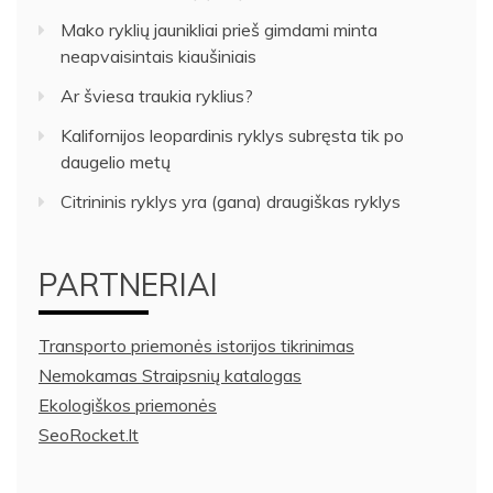
Mako ryklių jaunikliai prieš gimdami minta
neapvaisintais kiaušiniais
Ar šviesa traukia ryklius?
Kalifornijos leopardinis ryklys subręsta tik po
daugelio metų
Citrininis ryklys yra (gana) draugiškas ryklys
PARTNERIAI
Transporto priemonės istorijos tikrinimas
Nemokamas Straipsnių katalogas
Ekologiškos priemonės
SeoRocket.lt