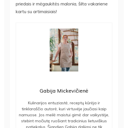
priedais ir mėgaukitės malonia, šilta vakariene
kartu su artimaisiais!
Gabija Mickevičienė
Kulinarijos entuziastė, receptų kūrėja ir
tinklaraščio autorė, kuri virtuvėje jaučiasi kaip
namuose. Jos meilė maistui gimė dar vaikystėje,
stebint močiutę ruošiant tradicinius lietuviškus
patiekalus. Šiandien Gabija dalijasi ne tik