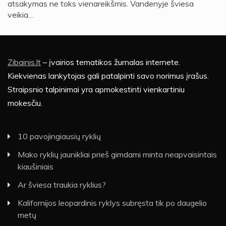
atsakymas ne toks vienareikšmis. Vandenyje šviesa
veikia…
Zibainis.lt
– įvairios tematikos žurnalas internete.
Kiekvienas lankytojas gali patalpinti savo norimus įrašus.
Straipsnio talpinimai yra apmokestinti vienkartiniu
mokesčiu.
10 pavojingiausių ryklių
Mako ryklių jaunikliai prieš gimdami minta neapvaisintais
kiaušiniais
Ar šviesa traukia ryklius?
Kalifornijos leopardinis ryklys subręsta tik po daugelio
metų