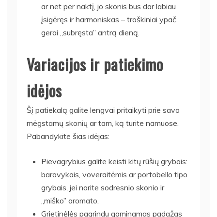
ar net per naktį, jo skonis bus dar labiau
įsigėręs ir harmoniskas – troškiniai ypač
gerai „subręsta” antrą dieną.
Variacijos ir patiekimo
idėjos
Šį patiekalą galite lengvai pritaikyti prie savo
mėgstamų skonių ar tam, ką turite namuose.
Pabandykite šias idėjas:
Pievagrybius galite keisti kitų rūšių grybais:
baravykais, voveraitėmis ar portobello tipo
grybais, jei norite sodresnio skonio ir
„miško” aromato.
Grietinėlės pagrindu gaminamas padažas