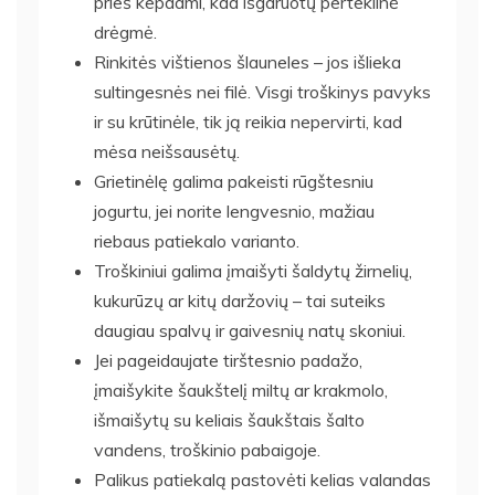
prieš kepdami, kad išgaruotų perteklinė
drėgmė.
Rinkitės vištienos šlauneles – jos išlieka
sultingesnės nei filė. Visgi troškinys pavyks
ir su krūtinėle, tik ją reikia nepervirti, kad
mėsa neišsausėtų.
Grietinėlę galima pakeisti rūgštesniu
jogurtu, jei norite lengvesnio, mažiau
riebaus patiekalo varianto.
Troškiniui galima įmaišyti šaldytų žirnelių,
kukurūzų ar kitų daržovių – tai suteiks
daugiau spalvų ir gaivesnių natų skoniui.
Jei pageidaujate tirštesnio padažo,
įmaišykite šaukštelį miltų ar krakmolo,
išmaišytų su keliais šaukštais šalto
vandens, troškinio pabaigoje.
Palikus patiekalą pastovėti kelias valandas