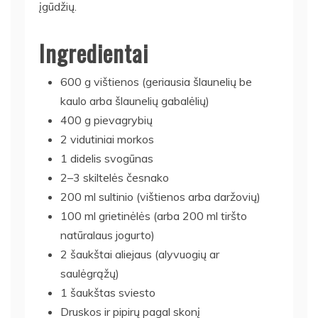
įgūdžių.
Ingredientai
600 g vištienos (geriausia šlaunelių be
kaulo arba šlaunelių gabalėlių)
400 g pievagrybių
2 vidutiniai morkos
1 didelis svogūnas
2–3 skiltelės česnako
200 ml sultinio (vištienos arba daržovių)
100 ml grietinėlės (arba 200 ml tiršto
natūralaus jogurto)
2 šaukštai aliejaus (alyvuogių ar
saulėgrąžų)
1 šaukštas sviesto
Druskos ir pipirų pagal skonį