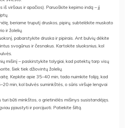
 iš viršaus ir apačios). Paruoškite kepimo indą – jį
iptų.
etinėlę, beriame truputį druskos, pipirų, subtelėkite muskato
o ir žolelių.
uoksnį, pabarstykite druska ir pipirais. Ant bulvių dėkite
intus svogūnus ir česnakus. Kartokite sluoksnius, kol
bulvės.
onių mišinį – paskirstykite tolygiai, kad patektų tarp visų
norite, šiek tiek džiovintų žolelių.
rkaitę. Kepkite apie 35–40 min, tada nuimkite foliją, kad
–20 min, kol bulvės suminkštės, o sūris viršuje lengvai
 turi būti minkštos, o grietinėlės mišinys susistandėjęs.
iau pjaustyti ir porcijuoti. Patiekite šiltą.