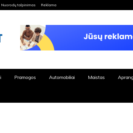
Nuorodų talpinimas
Reklama
ORDPRESS TINKLALAPIS
i
Pramogos
Automobiliai
Maistas
Apran