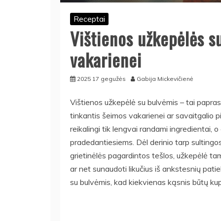
Receptai
Vištienos užkepėlės s
vakarienei
2025 17 gegužės
Gabija Mickevičienė
Vištienos užkepėlė su bulvėmis – tai paprast
tinkantis šeimos vakarienei ar savaitgalio p
reikalingi tik lengvai randami ingredientai
pradedantiesiems. Dėl derinio tarp sultingos 
grietinėlės pagardintos tešlos, užkepėlė tamp
ar net sunaudoti likučius iš ankstesnių pati
su bulvėmis, kad kiekvienas kąsnis būtų ku