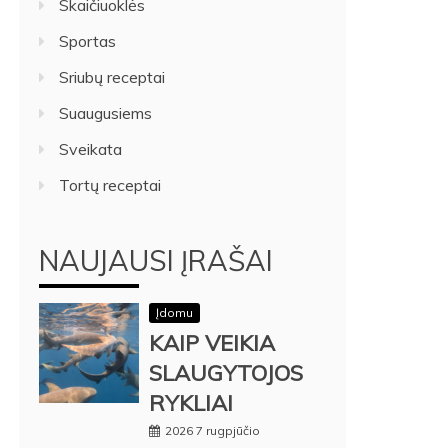
Skaičiuoklės
Sportas
Sriubų receptai
Suaugusiems
Sveikata
Tortų receptai
NAUJAUSI ĮRAŠAI
Įdomu
KAIP VEIKIA
SLAUGYTOJOS
RYKLIAI
2026 7 rugpjūčio