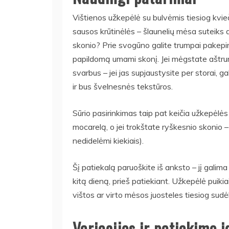
Vištienos užkepėlė su bulvėmis tiesiog kvie
sausos krūtinėlės – šlaunelių mėsa suteiks 
skonio? Prie svogūno galite trumpai pakepint
papildomą umami skonį. Jei mėgstate aštrumą,
svarbus – jei jas supjaustysite per storai, ga
ir bus švelnesnės tekstūros.
Sūrio pasirinkimas taip pat keičia užkepėlės 
mocarelą, o jei trokštate ryškesnio skonio –
nedidelėmi kiekiais).
Šį patiekalą paruoškite iš anksto – jį galima
kitą dieną, prieš patiekiant. Užkepėlė puikiai
vištos ar virto mėsos juosteles tiesiog sudėk
Variacijos ir patiekimo i