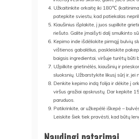
Užkaitinkite orkaitę iki 180℃ (kaitinimas
patepkite sviestu, kad patiekalas nepril
Kiaušinius išplakite, į juos supilkite gri
riešuto. Galite įmaišyti dalį smulkinto sūri
Kepimo inde išdėliokite pirmąjį bulvių sl
vištienos gabalėlius, paskleiskite pakep
baigsis ingredientai, viršuje turėtų būti 
Užpilkite grietinėlės, kiaušinių ir priesk
sluoksnių. Užbarstykite likusį sūrį ir, jei 
Denkite kepimo indą folija ir dėkite į o
viršus gražiai apskrustų. Dar kepkite 15
paruduos.
Patikrinkite, ar užkepėlė iškepė – bulvės
Leiskite šiek tiek pravėsti, kad būtų lengv
Naudingi patarimai