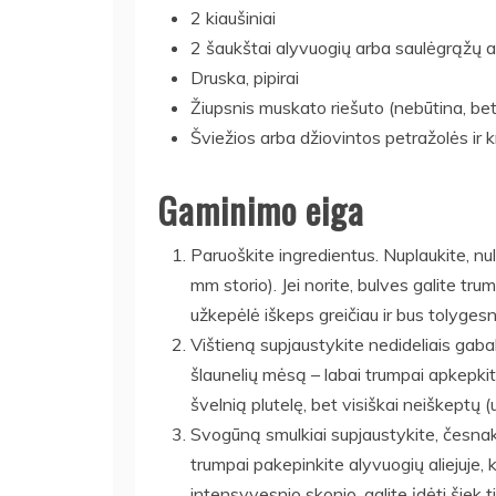
2 kiaušiniai
2 šaukštai alyvuogių arba saulėgrąžų a
Druska, pipirai
Žiupsnis muskato riešuto (nebūtina, bet
Šviežios arba džiovintos petražolės ir k
Gaminimo eiga
Paruoškite ingredientus. Nuplaukite, nulu
mm storio). Jei norite, bulves galite t
užkepėlė iškeps greičiau ir bus tolygesn
Vištieną supjaustykite nedideliais gabalėl
šlaunelių mėsą – labai trumpai apkepkit
švelnią plutelę, bet visiškai neiškeptų 
Svogūną smulkiai supjaustykite, česnaką
trumpai pakepinkite alyvuogių aliejuje, 
intensyvesnio skonio, galite įdėti šiek t