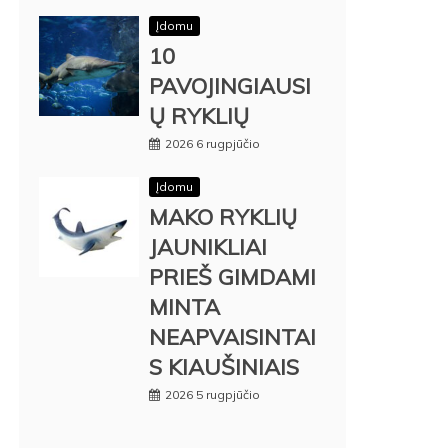
Įdomu
10
PAVOJINGIAUSI
Ų RYKLIŲ
2026 6 rugpjūčio
Įdomu
MAKO RYKLIŲ
JAUNIKLIAI
PRIEŠ GIMDAMI
MINTA
NEAPVAISINTAI
S KIAUŠINIAIS
2026 5 rugpjūčio