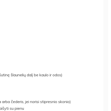
utinę šlaunelių dalį be kaulo ir odos)
arba čederis, jei norisi stipresnio skonio)
išyti su pienu