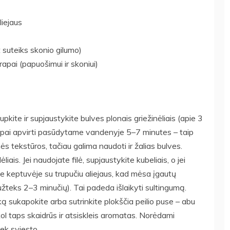
liejaus
 suteiks skonio gilumo)
rapai (papuošimui ir skoniui)
pkite ir supjaustykite bulves plonais griežinėliais (apie 3
rumpai apvirti pasūdytame vandenyje 5–7 minutes – taip
ės tekstūros, tačiau galima naudoti ir žalias bulves.
iais. Jei naudojate filė, supjaustykite kubeliais, o jei
e keptuvėje su trupučiu aliejaus, kad mėsa įgautų
(užteks 2–3 minučių). Tai padeda išlaikyti sultingumą.
 sukapokite arba sutrinkite plokščia peilio puse – abu
kol taps skaidrūs ir atsiskleis aromatas. Norėdami
iek sviesto.