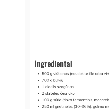
Ingredientai
500 g vištienos (naudokite filė arba virš
700 g bulvių
1 didelis svogūnas
2 skiltelės česnako
100 g sūrio (tinka fermentinis, mocarela 
250 ml grietinėlės (30–36%), galima ma