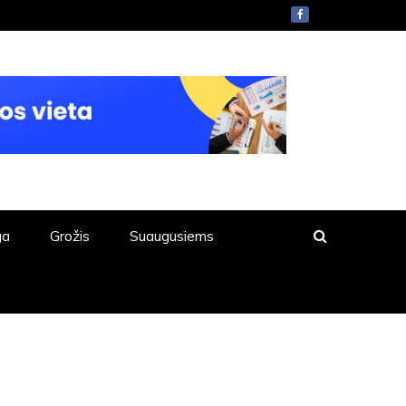
ga
Grožis
Suaugusiems