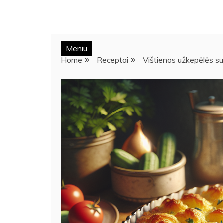
Meniu
Home
Receptai
Vištienos užkepėlės s