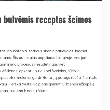
u bulvėmis receptas šeimos
as ir nuostabiai sodraus skonio patiekalas, idealiai
ietums. Šis patiekalas populiarus Lietuvoje, nes jam
, o gaminimo procesas nesudėtingas net
vištienos, apkeptų bulvių bei švelnios, sūrio ir
a soti ir maloniai gardi. Be to, ją patogu ruošti iš anksto
ekalų. Perskaitykite, kaip pasigaminti vištienos užkepėlę
pinas jaukumo ir namų šilumos.