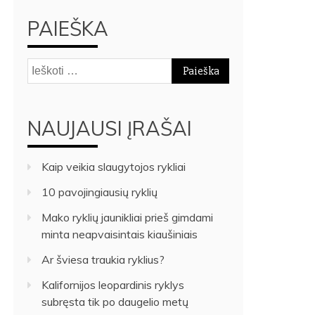
PAIEŠKA
Ieškoti:
NAUJAUSI ĮRAŠAI
Kaip veikia slaugytojos rykliai
10 pavojingiausių ryklių
Mako ryklių jaunikliai prieš gimdami
minta neapvaisintais kiaušiniais
Ar šviesa traukia ryklius?
Kalifornijos leopardinis ryklys
subręsta tik po daugelio metų