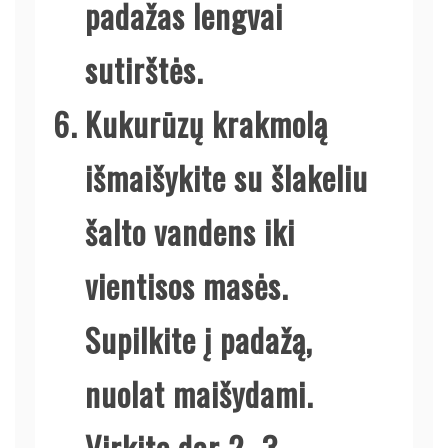
padažas lengvai
sutirštės.
Kukurūzų krakmolą
išmaišykite su šlakeliu
šalto vandens iki
vientisos masės.
Supilkite į padažą,
nuolat maišydami.
Virkite dar 2–3