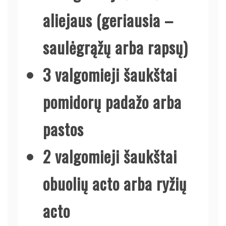
aliejaus (geriausia –
saulėgrąžų arba rapsų)
3 valgomieji šaukštai
pomidorų padažo arba
pastos
2 valgomieji šaukštai
obuolių acto arba ryžių
acto