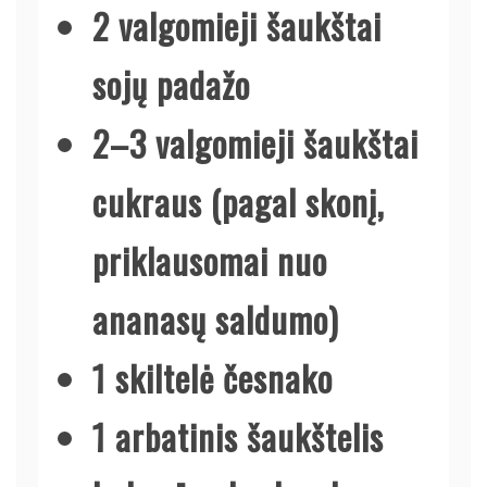
2 valgomieji šaukštai
sojų padažo
2–3 valgomieji šaukštai
cukraus (pagal skonį,
priklausomai nuo
ananasų saldumo)
1 skiltelė česnako
1 arbatinis šaukštelis