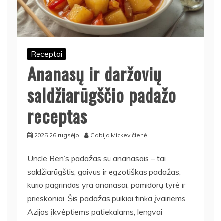
Receptai
Ananasų ir daržovių
saldžiarūgščio padažo
receptas
2025 26 rugsėjo
Gabija Mickevičienė
Uncle Ben’s padažas su ananasais – tai
saldžiarūgštis, gaivus ir egzotiškas padažas,
kurio pagrindas yra ananasai, pomidorų tyrė ir
prieskoniai. Šis padažas puikiai tinka įvairiems
Azijos įkvėptiems patiekalams, lengvai