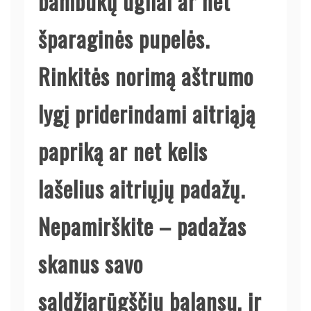
bambukų ūgliai ar net
šparaginės pupelės.
Rinkitės norimą aštrumo
lygį priderindami aitriąją
papriką ar net kelis
lašelius aitriųjų padažų.
Nepamirškite – padažas
skanus savo
saldžiarūgščiu balansu, ir