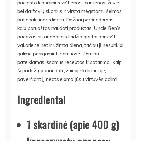
paglosto klasikinius vištienos, kiaulienos, žuvies
bei daržovių skonius ir virsta mėgstamu šeimos
patiekalų ingredientu. Dažnai parduodamas
kaip paruoštas naudoti produktas, Uncle Ben’s
padažas su ananasais leidžia greitai paruošti
vakarienę net ir užimtą dieną, tačiau jį nesunkiai
galima pasigaminti namuose. Žemiau
pateikiamas išsamus receptas ir patarimai, kaip
šį padažą panaudoti įvairioje kulinarijoje,
paverčiant jį neatsiejama Jūsų virtuvės dalimi.
Ingredientai
1 skardinė (apie 400 g)