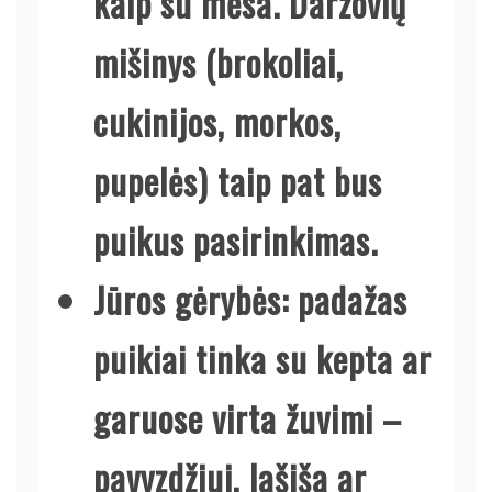
kaip su mėsa. Daržovių
mišinys (brokoliai,
cukinijos, morkos,
pupelės) taip pat bus
puikus pasirinkimas.
Jūros gėrybės:
padažas
puikiai tinka su kepta ar
garuose virta žuvimi –
pavyzdžiui, lašiša ar