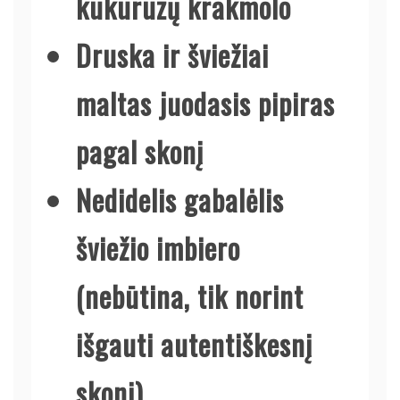
kukurūzų krakmolo
Druska ir šviežiai
maltas juodasis pipiras
pagal skonį
Nedidelis gabalėlis
šviežio imbiero
(nebūtina, tik norint
išgauti autentiškesnį
skonį)