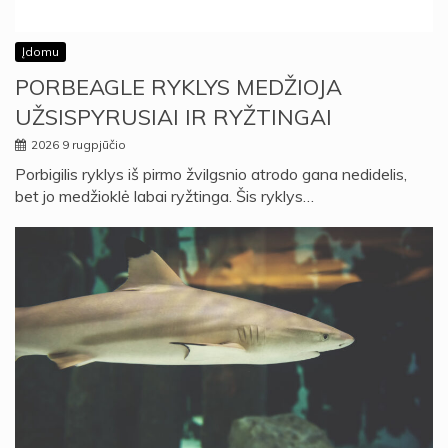
Įdomu
PORBEAGLE RYKLYS MEDŽIOJA
UŽSISPYRUSIAI IR RYŽTINGAI
2026 9 rugpjūčio
Porbigilis ryklys iš pirmo žvilgsnio atrodo gana nedidelis,
bet jo medžioklė labai ryžtinga. Šis ryklys…