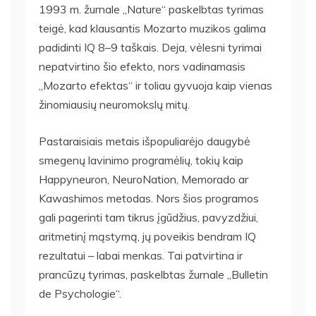
1993 m. žurnale „Nature“ paskelbtas tyrimas
teigė, kad klausantis Mozarto muzikos galima
padidinti IQ 8–9 taškais. Deja, vėlesni tyrimai
nepatvirtino šio efekto, nors vadinamasis
„Mozarto efektas“ ir toliau gyvuoja kaip vienas
žinomiausių neuromokslų mitų.
Pastaraisiais metais išpopuliarėjo daugybė
smegenų lavinimo programėlių, tokių kaip
Happyneuron, NeuroNation, Memorado ar
Kawashimos metodas. Nors šios programos
gali pagerinti tam tikrus įgūdžius, pavyzdžiui,
aritmetinį mąstymą, jų poveikis bendram IQ
rezultatui – labai menkas. Tai patvirtina ir
prancūzų tyrimas, paskelbtas žurnale „Bulletin
de Psychologie“.