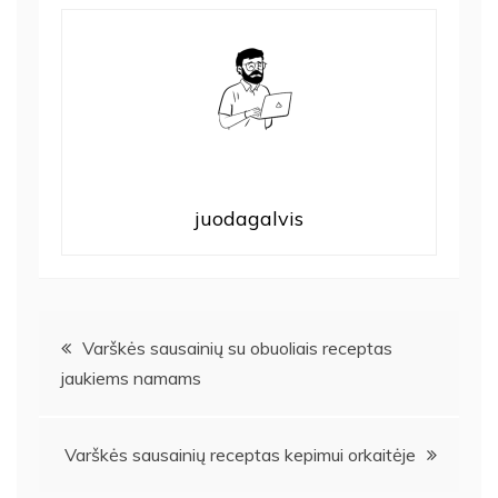
juodagalvis
Navigacija
Varškės sausainių su obuoliais receptas
jaukiems namams
tarp
įrašų
Varškės sausainių receptas kepimui orkaitėje