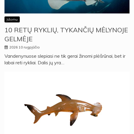
Įdomu
10 RETŲ RYKLIŲ, TYKANČIŲ MĖLYNOJE
GELMĖJE
2026 10 rugpjūčio
Vandenynuose slepiasi ne tik gerai žinomi plėšrūnai, bet ir
labai reti rykliai. Dalis jų yra…