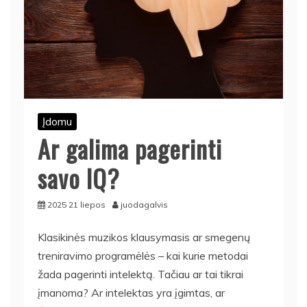
Įdomu
Ar galima pagerinti
savo IQ?
2025 21 liepos
juodagalvis
Klasikinės muzikos klausymasis ar smegenų
treniravimo programėlės – kai kurie metodai
žada pagerinti intelektą. Tačiau ar tai tikrai
įmanoma? Ar intelektas yra įgimtas, ar