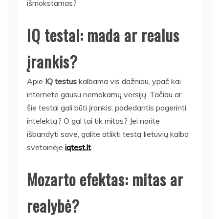
išmokstamas?
IQ testai: mada ar realus
įrankis?
Apie
IQ testus
kalbama vis dažniau, ypač kai
internete gausu nemokamų versijų. Tačiau ar
šie testai gali būti įrankis, padedantis pagerinti
intelektą? O gal tai tik mitas? Jei norite
išbandyti save, galite atlikti testą lietuvių kalba
svetainėje
iqtest.lt
.
Mozarto efektas: mitas ar
realybė?