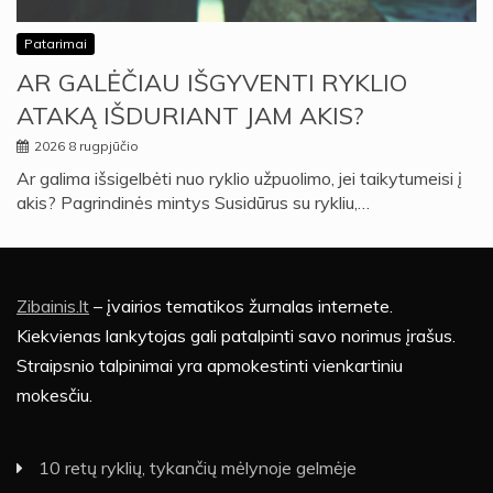
Patarimai
AR GALĖČIAU IŠGYVENTI RYKLIO
ATAKĄ IŠDURIANT JAM AKIS?
2026 8 rugpjūčio
Ar galima išsigelbėti nuo ryklio užpuolimo, jei taikytumeisi į
akis? Pagrindinės mintys Susidūrus su rykliu,…
Zibainis.lt
– įvairios tematikos žurnalas internete.
Kiekvienas lankytojas gali patalpinti savo norimus įrašus.
Straipsnio talpinimai yra apmokestinti vienkartiniu
mokesčiu.
10 retų ryklių, tykančių mėlynoje gelmėje