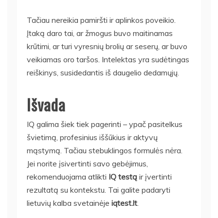
Tačiau nereikia pamiršti ir aplinkos poveikio.
Įtaką daro tai, ar žmogus buvo maitinamas
krūtimi, ar turi vyresnių brolių ar seserų, ar buvo
veikiamas oro taršos. Intelektas yra sudėtingas
reiškinys, susidedantis iš daugelio dedamųjų.
Išvada
IQ galima šiek tiek pagerinti – ypač pasitelkus
švietimą, profesinius iššūkius ir aktyvų
mąstymą. Tačiau stebuklingos formulės nėra.
Jei norite įsivertinti savo gebėjimus,
rekomenduojama atlikti
IQ testą
ir įvertinti
rezultatą su kontekstu. Tai galite padaryti
lietuvių kalba svetainėje
iqtest.lt
.