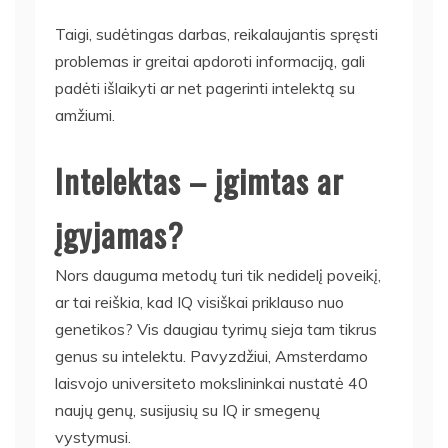
Taigi, sudėtingas darbas, reikalaujantis spręsti
problemas ir greitai apdoroti informaciją, gali
padėti išlaikyti ar net pagerinti intelektą su
amžiumi.
Intelektas – įgimtas ar
įgyjamas?
Nors dauguma metodų turi tik nedidelį poveikį,
ar tai reiškia, kad IQ visiškai priklauso nuo
genetikos? Vis daugiau tyrimų sieja tam tikrus
genus su intelektu. Pavyzdžiui, Amsterdamo
laisvojo universiteto mokslininkai nustatė 40
naujų genų, susijusių su IQ ir smegenų
vystymusi.