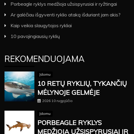
Porbeagle ryklys medžioja užsispyrusiai ir ryžtingai
Ar galėčiau išgyventi ryklio ataką išduriant jam akis?
Kaip veikia slaugytojos rykliai
10 pavojingiausių ryklių
REKOMENDUOJAMA
Įdomu
10 RETŲ RYKLIŲ, TYKANČIŲ
MĖLYNOJE GELMĖJE
2026 10 rugpjūčio
Įdomu
PORBEAGLE RYKLYS
MEDŽIOJA UŽSISPYRUSIAI IR