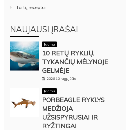
Tortų receptai
NAUJAUSI ĮRAŠAI
Įdomu
10 RETŲ RYKLIŲ,
TYKANČIŲ MĖLYNOJE
GELMĖJE
2026 10 rugpjūčio
Įdomu
PORBEAGLE RYKLYS
MEDŽIOJA
UŽSISPYRUSIAI IR
RYŽTINGAI