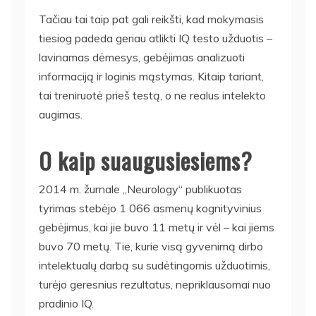
Tačiau tai taip pat gali reikšti, kad mokymasis
tiesiog padeda geriau atlikti IQ testo užduotis –
lavinamas dėmesys, gebėjimas analizuoti
informaciją ir loginis mąstymas. Kitaip tariant,
tai treniruotė prieš testą, o ne realus intelekto
augimas.
O kaip suaugusiesiems?
2014 m. žurnale „Neurology“ publikuotas
tyrimas stebėjo 1 066 asmenų kognityvinius
gebėjimus, kai jie buvo 11 metų ir vėl – kai jiems
buvo 70 metų. Tie, kurie visą gyvenimą dirbo
intelektualų darbą su sudėtingomis užduotimis,
turėjo geresnius rezultatus, nepriklausomai nuo
pradinio IQ.