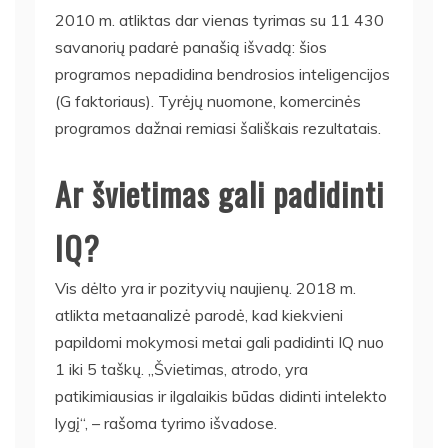
2010 m. atliktas dar vienas tyrimas su 11 430
savanorių padarė panašią išvadą: šios
programos nepadidina bendrosios inteligencijos
(G faktoriaus). Tyrėjų nuomone, komercinės
programos dažnai remiasi šališkais rezultatais.
Ar švietimas gali padidinti
IQ?
Vis dėlto yra ir pozityvių naujienų. 2018 m.
atlikta metaanalizė parodė, kad kiekvieni
papildomi mokymosi metai gali padidinti IQ nuo
1 iki 5 taškų. „Švietimas, atrodo, yra
patikimiausias ir ilgalaikis būdas didinti intelekto
lygį“, – rašoma tyrimo išvadose.