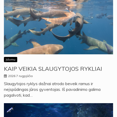
Įdomu
KAIP VEIKIA SLAUGYTOJOS RYKLIAI
2026 7 rugpjūčio
Slaugytojos ryklys dažnai atrodo beveik ramus ir
neįspūdingas jūros gyventojas. Iš pavadinimo galima
pagalvoti, kad…