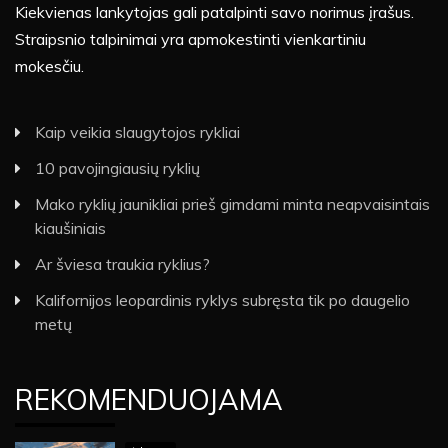
Kiekvienas lankytojas gali patalpinti savo norimus įrašus.
Straipsnio talpinimai yra apmokestinti vienkartiniu
mokesčiu.
Kaip veikia slaugytojos rykliai
10 pavojingiausių ryklių
Mako ryklių jaunikliai prieš gimdami minta neapvaisintais
kiaušiniais
Ar šviesa traukia ryklius?
Kalifornijos leopardinis ryklys subręsta tik po daugelio
metų
REKOMENDUOJAMA