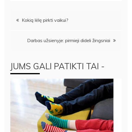
Navigacija
Kokią lėlę pirkti vaikui?
tarp
Darbas užsienyje: pirmieji dideli žingsniai
įrašų
JUMS GALI PATIKTI TAI -