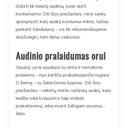
išskirti tik keletą audinių, kurie skirti
kostiumamsi. Dėl šios priežasties, nėra sunku
apsispręsti, kokį audinį kostiumui rinktis, tačiau
perkant tobuliausią – vis tik rekomenduojame
atsižvelgti į tam tikrus veiksnius:
Audinio pralaidumas orui
Vasarą vyrai susiduria su rimta ir nemalonia
problema – nuo karščio prakaituojančia nugara.
O žiemą – su šalančiomis kojomis. Dėl šios
priežasties – reikėtų rinktis natūralų audinį, kuris
leidžia odai kvėpuoti ir taip stabdo
prakaitavimą, arba esant šaltąjam sezonui –
šildo.