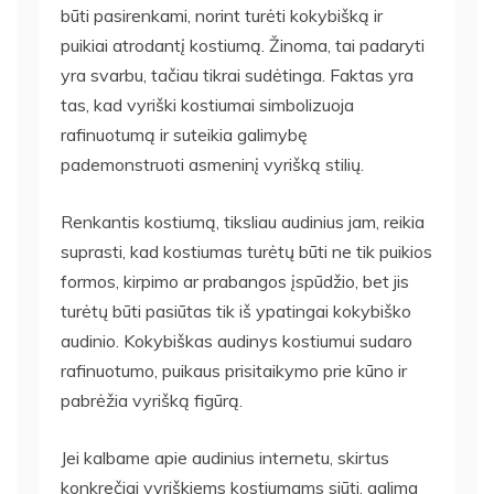
būti pasirenkami, norint turėti kokybišką ir
puikiai atrodantį kostiumą. Žinoma, tai padaryti
yra svarbu, tačiau tikrai sudėtinga. Faktas yra
tas, kad vyriški kostiumai simbolizuoja
rafinuotumą ir suteikia galimybę
pademonstruoti asmeninį vyrišką stilių.
Renkantis kostiumą, tiksliau audinius jam, reikia
suprasti, kad kostiumas turėtų būti ne tik puikios
formos, kirpimo ar prabangos įspūdžio, bet jis
turėtų būti pasiūtas tik iš ypatingai kokybiško
audinio. Kokybiškas audinys kostiumui sudaro
rafinuotumo, puikaus prisitaikymo prie kūno ir
pabrėžia vyrišką figūrą.
Jei kalbame apie audinius internetu, skirtus
konkrečiai vyriškiems kostiumams siūti, galima