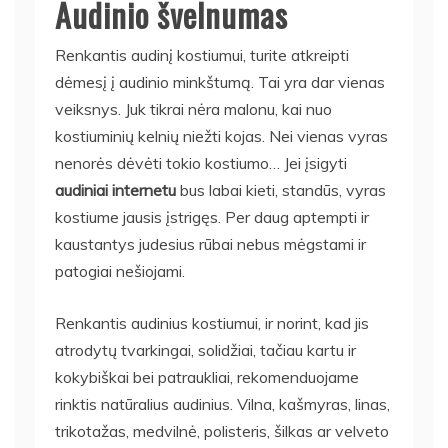
Audinio švelnumas
Renkantis audinį kostiumui, turite atkreipti
dėmesį į audinio minkštumą. Tai yra dar vienas
veiksnys. Juk tikrai nėra malonu, kai nuo
kostiuminių kelnių niežti kojas. Nei vienas vyras
nenorės dėvėti tokio kostiumo… Jei įsigyti
audiniai internetu
bus labai kieti, standūs, vyras
kostiume jausis įstrigęs. Per daug aptempti ir
kaustantys judesius rūbai nebus mėgstami ir
patogiai nešiojami.
Renkantis audinius kostiumui, ir norint, kad jis
atrodytų tvarkingai, solidžiai, tačiau kartu ir
kokybiškai bei patraukliai, rekomenduojame
rinktis natūralius audinius. Vilna, kašmyras, linas,
trikotažas, medvilnė, polisteris, šilkas ar velveto