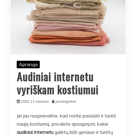
Apranga
Audiniai internetu
vyriškam kostiumui
2022 11 vasario
juodagalvis
Jei jau nusprendėte, kad norite pasisiūti ir turėti
naują kostiumą, privalote apsispręsti, kokie
audiniai internetu
galėtų būti geriausi ir turėtų