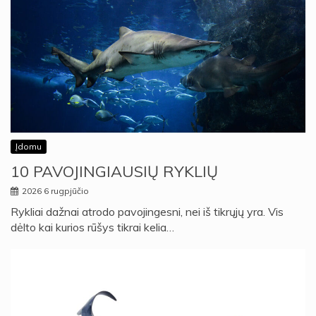
Įdomu
10 PAVOJINGIAUSIŲ RYKLIŲ
2026 6 rugpjūčio
Rykliai dažnai atrodo pavojingesni, nei iš tikrųjų yra. Vis
dėlto kai kurios rūšys tikrai kelia…