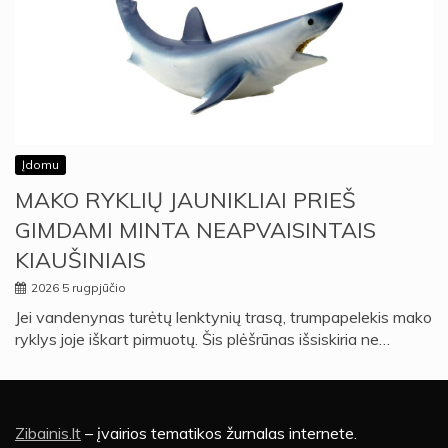
Įdomu
MAKO RYKLIŲ JAUNIKLIAI PRIEŠ
GIMDAMI MINTA NEAPVAISINTAIS
KIAUŠINIAIS
2026 5 rugpjūčio
Jei vandenynas turėtų lenktynių trasą, trumpapelekis mako
ryklys joje iškart pirmuotų. Šis plėšrūnas išsiskiria ne…
Zibainis.lt
– įvairios tematikos žurnalas internete.