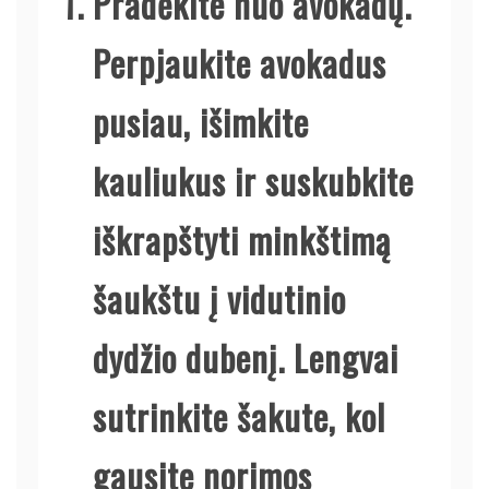
Pradėkite nuo avokadų.
Perpjaukite avokadus
pusiau, išimkite
kauliukus ir suskubkite
iškrapštyti minkštimą
šaukštu į vidutinio
dydžio dubenį. Lengvai
sutrinkite šakute, kol
gausite norimos