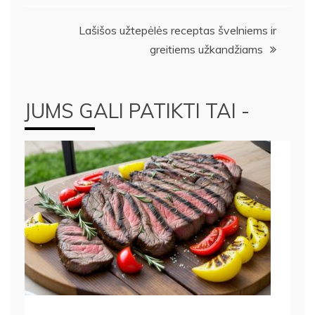
įrašų
Lašišos užtepėlės receptas švelniems ir
greitiems užkandžiams
JUMS GALI PATIKTI TAI -