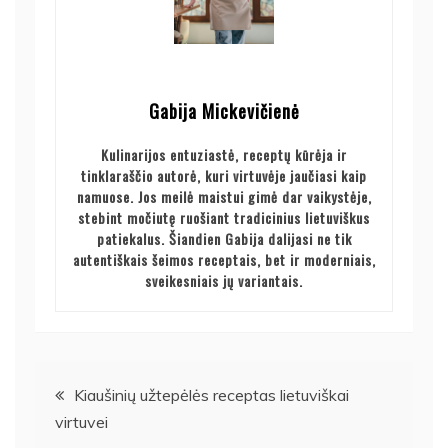
Gabija Mickevičienė
Kulinarijos entuziastė, receptų kūrėja ir
tinklaraščio autorė, kuri virtuvėje jaučiasi kaip
namuose. Jos meilė maistui gimė dar vaikystėje,
stebint močiutę ruošiant tradicinius lietuviškus
patiekalus. Šiandien Gabija dalijasi ne tik
autentiškais šeimos receptais, bet ir moderniais,
sveikesniais jų variantais.
Navigacija
Kiaušinių užtepėlės receptas lietuviškai
virtuvei
tarp