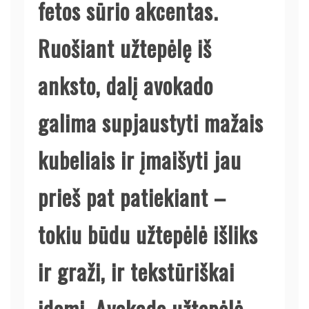
fetos sūrio akcentas.
Ruošiant užtepėlę iš
anksto, dalį avokado
galima supjaustyti mažais
kubeliais ir įmaišyti jau
prieš pat patiekiant –
tokiu būdu užtepėlė išliks
ir graži, ir tekstūriškai
įdomi. Avokado užtepėlė –