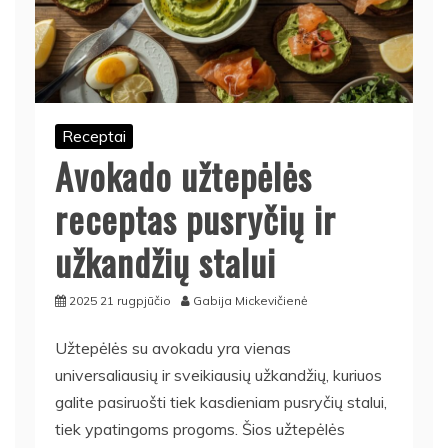
Receptai
Avokado užtepėlės
receptas pusryčių ir
užkandžių stalui
2025 21 rugpjūčio
Gabija Mickevičienė
Užtepėlės su avokadu yra vienas
universaliausių ir sveikiausių užkandžių, kuriuos
galite pasiruošti tiek kasdieniam pusryčių stalui,
tiek ypatingoms progoms. Šios užtepėlės