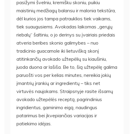
pasižymi švelniu, kremišku skoniu, puikiu
maistinių medžiagų balansu ir malonia tekstūra,
dėl kurios jos tampa patrauklios tiek vaikams,
tiek suaugusiems. Avokadas laikomas „gerųjų
riebalų“ šaltiniu, o jo derinys su įvairiais priedais
atveria beribes skonio galimybes – nuo
tradicinio guacamole iki lietuvišką skonį
atitinkančių avokado užtepėlių su kiaušiniu,
juoda duona ar lašiša. Be to, šią užtepėlę galima
paruošti vos per kelias minutes, nereikia jokių
įmantrių įrankių ar ingredientų – tiks net
virtuvės naujokams. Straipsnyje rasite išsamų
avokado užtepėlės receptą, pagrindinius
ingridientus, gaminimo eigą, naudingus
patarimus bei įkvepiančias variacijas ir
patiekimo idėjas.