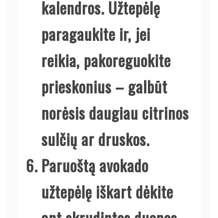
kalendros. Užtepėlę
paragaukite ir, jei
reikia, pakoreguokite
prieskonius – galbūt
norėsis daugiau citrinos
sulčių ar druskos.
Paruoštą avokado
užtepėlę iškart dėkite
ant skrudintos duonos,