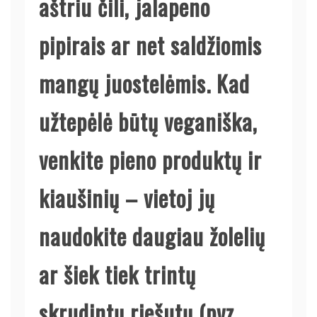
aštriu čili, jalapeno
pipirais ar net saldžiomis
mangų juostelėmis. Kad
užtepėlė būtų veganiška,
venkite pieno produktų ir
kiaušinių – vietoj jų
naudokite daugiau žolelių
ar šiek tiek trintų
skrudintų riešutų (pvz.,