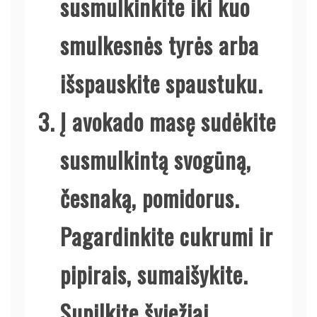
susmulkinkite iki kuo
smulkesnės tyrės arba
išspauskite spaustuku.
Į avokado masę sudėkite
susmulkintą svogūną,
česnaką, pomidorus.
Pagardinkite cukrumi ir
pipirais, sumaišykite.
Supilkite šviežiai