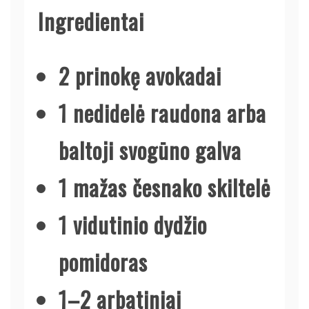
Ingredientai
2 prinokę avokadai
1 nedidelė raudona arba
baltoji svogūno galva
1 mažas česnako skiltelė
1 vidutinio dydžio
pomidoras
1–2 arbatiniai