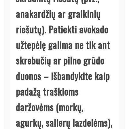
anakardžių ar graikinių
riešutų). Patiekti avokado
užtepėlę galima ne tik ant
skrebučių ar pilno grūdo
duonos – išbandykite kaip
padažą traškioms
daržovėms (morkų,
agurkų, salierų lazdelėms),