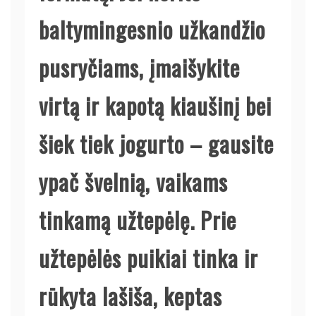
baltymingesnio užkandžio
pusryčiams, įmaišykite
virtą ir kapotą kiaušinį bei
šiek tiek jogurto – gausite
ypač švelnią, vaikams
tinkamą užtepėlę. Prie
užtepėlės puikiai tinka ir
rūkyta lašiša, keptas