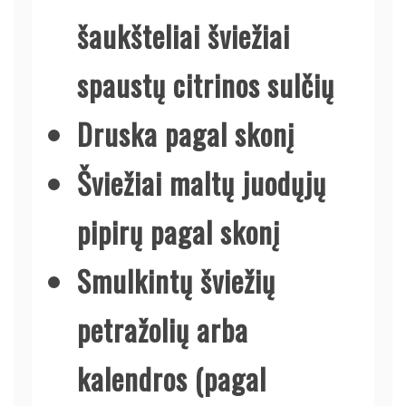
šaukšteliai šviežiai
spaustų citrinos sulčių
Druska pagal skonį
Šviežiai maltų juodųjų
pipirų pagal skonį
Smulkintų šviežių
petražolių arba
kalendros (pagal