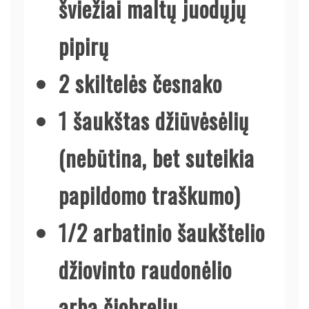
šviežiai maltų juodųjų
pipirų
2 skiltelės česnako
1 šaukštas džiūvėsėlių
(nebūtina, bet suteikia
papildomo traškumo)
1/2 arbatinio šaukštelio
džiovinto raudonėlio
arba čiobrelių