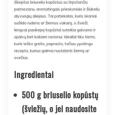
iškeptus briuselio kopūstus su tirpstančiu
parmezanu, aromatingais prieskoniais ir šlakeliu
alyvuogių aliejaus. Tai patiekalas, kuris skaniai
sušildo rudens ar žiemos vakarą, o švieži,
lengvai pasikepę kopūstai suteikia gaivumo ir
spalvų bet kokiam racionui. Idealiai tiks tiems,
kurie ieško greito, paprasto, tačiau ypatingo
recepto, kuriuo galima nustebinti šeimą ar
svečius.
Ingredientai
500 g briuselio kopūstų
(šviežių, o jei naudosite