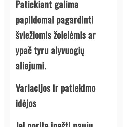
Patiekiant galima
papildomai pagardinti
šviežiomis žolelėmis ar
ypač tyru alyvuogių
aliejumi.
Variacijos ir patiekimo
idėjos
Jei norite įnešti naujų