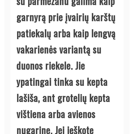
su parmezanu galima kaip
garnyrą prie įvairių karštų
patiekalų arba kaip lengvą
vakarienės variantą su
duonos riekele. Jie
ypatingai tinka su kepta
lašiša, ant grotelių kepta
vištiena arba avienos
nugarine. Jei ieškote