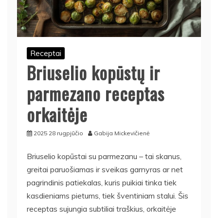
Receptai
Briuselio kopūstų ir
parmezano receptas
orkaitėje
2025 28 rugpjūčio
Gabija Mickevičienė
Briuselio kopūstai su parmezanu – tai skanus,
greitai paruošiamas ir sveikas garnyras ar net
pagrindinis patiekalas, kuris puikiai tinka tiek
kasdieniams pietums, tiek šventiniam stalui. Šis
receptas sujungia subtiliai traškius, orkaitėje