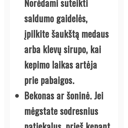
Norėdami suteikti
saldumo gaidelės,
įpilkite šaukštą medaus
arba klevų sirupo, kai
kepimo laikas artėja
prie pabaigos.
Bekonas ar šoninė.
Jei
mėgstate sodresnius
patiekalus, prieš kepant