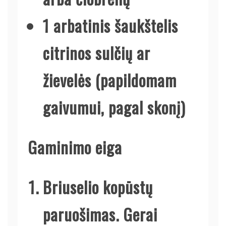
1 arbatinis šaukštelis
citrinos sulčių ar
žievelės (papildomam
gaivumui, pagal skonį)
Gaminimo eiga
Briuselio kopūstų
paruošimas.
Gerai