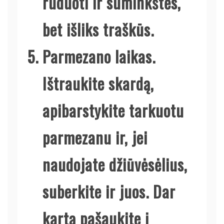
ruduoti ir suminkštės,
bet išliks traškūs.
Parmezano laikas.
Ištraukite skardą,
apibarstykite tarkuotu
parmezanu ir, jei
naudojate džiūvėsėlius,
suberkite ir juos. Dar
kartą pašaukite į