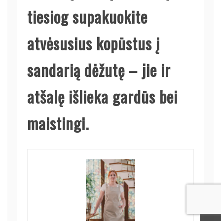
tiesiog supakuokite
atvėsusius kopūstus į
sandarią dėžutę – jie ir
atšalę išlieka gardūs bei
maistingi.