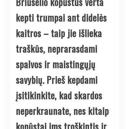
Briuselio kopūstus verta
kepti trumpai ant didelės
kaitros – taip jie išlieka
traškūs, neprarasdami
spalvos ir maistingųjų
savybių. Prieš kepdami
įsitikinkite, kad skardos
neperkraunate, nes kitaip
kopūstai ims troškintis ir