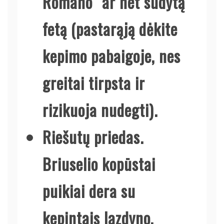
Romano“ ar net sūdytą
fetą (pastarąją dėkite
kepimo pabaigoje, nes
greitai tirpsta ir
rizikuoja nudegti).
Riešutų priedas.
Briuselio kopūstai
puikiai dera su
kepintais lazdyno,