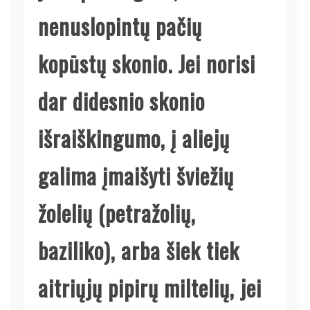
nenuslopintų pačių
kopūstų skonio. Jei norisi
dar didesnio skonio
išraiškingumo, į aliejų
galima įmaišyti šviežių
žolelių (petražolių,
baziliko), arba šiek tiek
aitriųjų pipirų miltelių, jei