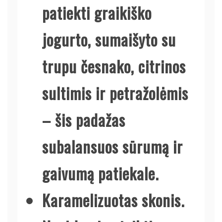
patiekti graikiško
jogurto, sumaišyto su
trupu česnako, citrinos
sultimis ir petražolėmis
– šis padažas
subalansuos sūrumą ir
gaivumą patiekale.
Karamelizuotas skonis.