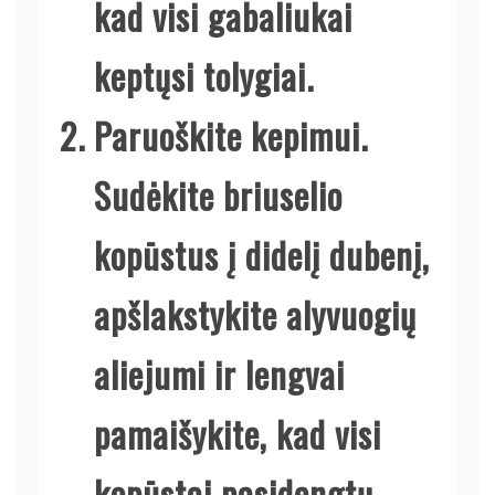
kad visi gabaliukai
keptųsi tolygiai.
Paruoškite kepimui.
Sudėkite briuselio
kopūstus į didelį dubenį,
apšlakstykite alyvuogių
aliejumi ir lengvai
pamaišykite, kad visi
kopūstai pasidengtų.