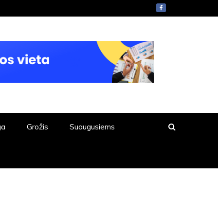
ga
Grožis
Suaugusiems