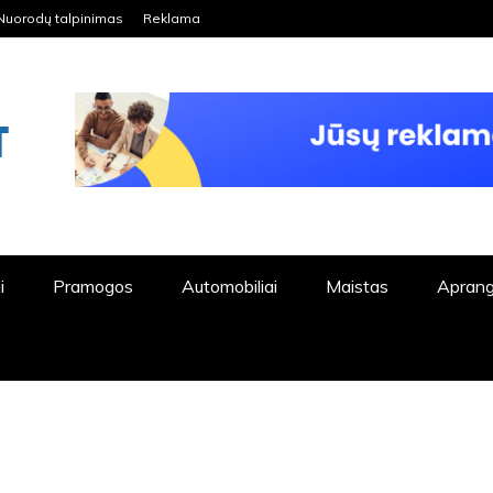
Nuorodų talpinimas
Reklama
ORDPRESS TINKLALAPIS
i
Pramogos
Automobiliai
Maistas
Apran