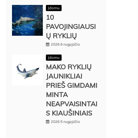
Įdomu
10
PAVOJINGIAUSI
Ų RYKLIŲ
2026 6 rugpjūčio
Įdomu
MAKO RYKLIŲ
JAUNIKLIAI
PRIEŠ GIMDAMI
MINTA
NEAPVAISINTAI
S KIAUŠINIAIS
2026 5 rugpjūčio