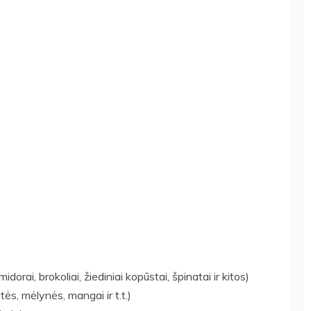
orai, brokoliai, žiediniai kopūstai, špinatai ir kitos)
etės, mėlynės, mangai ir t.t.)