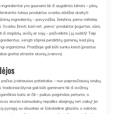
i ingredientai yra gaunami tik iš augalinės kilmės – jokių
Renkantis tokius produktus svarbu atidžiai skaityti
ninių ingredientų – pavyzdžiui, želatina, pieno milteliai,
ai. Svarbu žinoti, kad net „pieno“ produktai (jogurtas, sūris,
nti iš migdolų, avižų ar sojų – pažvelkite į jų sudėtį! Taip
gredientus, vengti stipriai perdirbtų gaminių, kad jūsų
ngi organizmui. Pradžioje gali būti sunku keisti įprastus
ai greitai atrasite skonių įvairovę.
dėjos
pačius įvairiausius patiekalus – nuo paprasčiausių sriubų
 tradiciniai blynai gali būti gaminami tik iš avižinių
ganiškas karis ar čili – puikus pagrindas pietums, o
akavos skonio kamuoliukų nepaliks abejingų net vaikų! Jei
ką pyragą su obuoliais ar šokoladine glazūra, o salotas