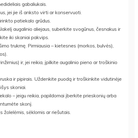
dideliais gabaliukais.
s, jei jie iš anksto virti ar konservuoti.
sirinkto patiekalo grūdus.
šlakelį augalinio aliejaus, suberkite svogūnus, česnakus ir
ite iki skaniai pakvips.
šimo trukmę. Pirmiausia – kietesnes (morkos, bulvės),
os).
žirnius) ir, jei reikia, įpilkite augalinio pieno ar troškinio
ruska ir pipirais. Uždenkite puodą ir troškinkite vidutinėje
išys skoniai.
ekalo – jeigu reikia, papildomai įberkite prieskonių arba
ivintumėte skonį.
 žolelėmis, sėklomis ar riešutais.