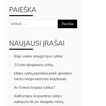
PAIEŠKA
Ieškoti:
NAUJAUSI ĮRAŠAI
Kaip veikia slaugytojos rykliai
10 pavojingiausių ryklių
Mako ryklių jaunikliai prieš gimdami
minta neapvaisintais kiaušiniais
Ar šviesa traukia ryklius?
Kalifornijos leopardinis ryklys
subręsta tik po daugelio metų