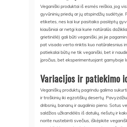
Veganiški produktai iš esmės reiškia, jog vis
gyvūninių priedų ar jų atspindžių sudėtyje. 
etiketes, nes kai kur pasitaiko paslėptų gyvū
kiaušiniai ar netgi kai kurie natūralūs dažikli
grietinėlė) gali būti veganiški, jei jie pagami
pat visada verta rinktis kuo natūralesnius in
patiekalai būtų ne tik veganiški, bet ir naudi
įpročius, bet eksperimentuojant gamyboje lab
Variacijos ir patiekimo i
Veganiškų produktų pagrindu galima sukurti 
ir troškinių iki egzotiškų desertų. Pavyzdžiui,
dribsnių, bananų ir augalinio pieno. Sotus ve
saldžios užkandėlės iš datulių, riešutų ir k
norite nustebinti svečius, iškėpkite veganiš