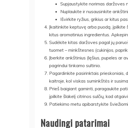
Supjaustykite norimas daržoves ne
Nuplaukite ir nusausinkite ankštiniu
Išvirkite ryžius, grikius ar kitus pa
Įkaitinkite keptuvę arba puodą, įpilkite 
kitus aromatinius ingredientus. Apkepink
Sudėkite kitas daržoves pagal jų paruo
tuomet – minkštesnes (cukinijos, paprik
Įberkite ankštinius (lęšius, pupeles ar avin
pagrindui tinkamo sultinio.
Pagardinkite pasirinktais prieskoniais, d
kaitroje, kol viskas suminkštės ir susima
Prieš baigiant gaminti, paragaukite pati
įpilkite šlakelį citrinos sulčių, kad atga
Patiekimo metu apibarstykite šviežiomis
Naudingi patarimai