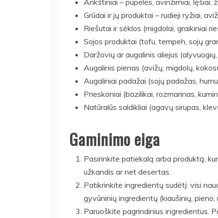
Ankštiniai – pupelės, avinžirniai, lęšiai, ž
Grūdai ir jų produktai – rudieji ryžiai, av
Riešutai ir sėklos (migdolai, graikiniai 
Sojos produktai (tofu, tempeh, sojų gra
Daržovių ar augalinis aliejus (alyvuogių,
Augalinis pienas (avižų, migdolų, kokosų
Augaliniai padažai (sojų padažas, humu
Prieskoniai (bazilikai, rozmarinas, kumina
Natūralūs saldikliai (agavų sirupas, klev
Gaminimo eiga
Pasirinkite patiekalą arba produktą, kurį 
užkandis ar net desertas.
Patikrinkite ingredientų sudėtį: visi nau
gyvūninių ingredientų (kiaušinių, pieno, 
Paruoškite pagrindinius ingredientus. Pa