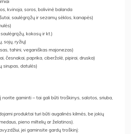
irniai
ižos, kvinoja, soros, bolivinė balanda
riešutai, saulėgrąžų ir sezamų sėklos, kanapės)
nulės)
 saulėgrąžų, kokosų ir kt.)
, sojų, ryžių)
sas, tahini, veganiškas majonezas)
i, česnakai, paprika, ciberžolė, pipirai, druska)
ų sirupas, datulės)
norite gaminti – tai gali būti troškinys, salotos, sriuba,
dojami produktai turi būti augalinės kilmės, be jokių
medaus, pieno miltelių ar želatinos).
vyzdžiui, jei gaminsite gardų troškinį: