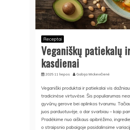
Receptai
Veganiškų patiekalų i
kasdienai
2025 11 liepos
Gabija Mickevičienė
Veganiški produktai ir patiekalai vis dažnia
tradicinėse virtuvėse. Šis populiarumas neat
gyvūnų gerove bei aplinkos tvarumu. Tačiau k
juos parduotuvėje, o dar svarbiau – kaip pa
Pradėkime nuo aiškaus apibrėžimo, ingredie
o straipsnio pabaigoje pasidalinsime variacijo