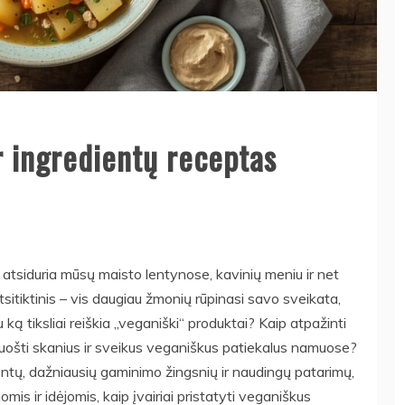
r ingredientų receptas
u atsiduria mūsų maisto lentynose, kavinių meniu ir net
sitiktinis – vis daugiau žmonių rūpinasi savo sveikata,
ą tiksliai reiškia „veganiški“ produktai? Kaip atpažinti
ruošti skanius ir sveikus veganiškus patiekalus namuose?
ntų, dažniausių gaminimo žingsnių ir naudingų patarimų,
mis ir idėjomis, kaip įvairiai pristatyti veganiškus