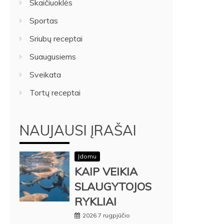
Skaičiuoklės
Sportas
Sriubų receptai
Suaugusiems
Sveikata
Tortų receptai
NAUJAUSI ĮRAŠAI
Įdomu
KAIP VEIKIA
SLAUGYTOJOS
RYKLIAI
2026 7 rugpjūčio