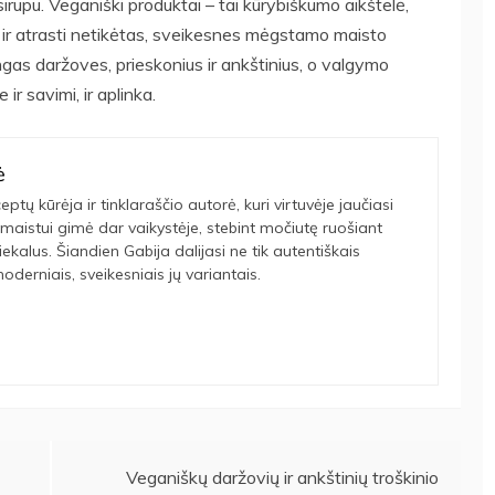
irupu. Veganiški produktai – tai kūrybiškumo aikštelė,
s ir atrasti netikėtas, sveikesnes mėgstamo maisto
ingas daržoves, prieskonius ir ankštinius, o valgymo
r savimi, ir aplinka.
ė
eptų kūrėja ir tinklaraščio autorė, kuri virtuvėje jaučiasi
maistui gimė dar vaikystėje, stebint močiutę ruošiant
tiekalus. Šiandien Gabija dalijasi ne tik autentiškais
oderniais, sveikesniais jų variantais.
Veganiškų daržovių ir ankštinių troškinio