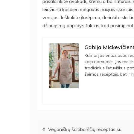
pasaldinkite avokadų kremu arba natūraliu s
leidžianti kasdien mėgautis naujais skoniai
versijas. Ieškokite įkvėpimo, derinkite skirt
džiaugsmą papildys faktas, kad pasirūpinote i
Gabija Mickevičien
Kulinarijos entuziastė, rec
kaip namuose. Jos meilė 
tradicinius lietuviškus pa
šeimos receptais, bet ir m
Navigacija
Veganiškų šaltibarščių receptas su