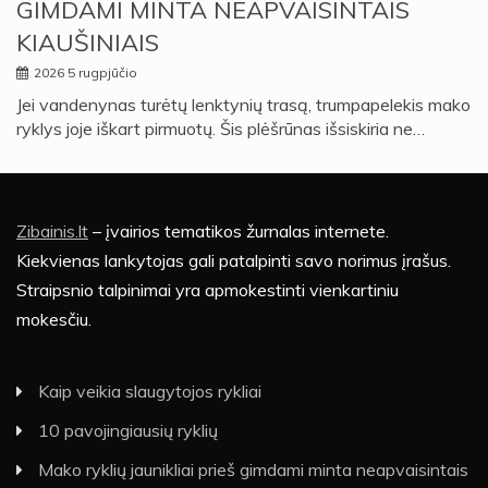
GIMDAMI MINTA NEAPVAISINTAIS
KIAUŠINIAIS
2026 5 rugpjūčio
Jei vandenynas turėtų lenktynių trasą, trumpapelekis mako
ryklys joje iškart pirmuotų. Šis plėšrūnas išsiskiria ne…
Zibainis.lt
– įvairios tematikos žurnalas internete.
Kiekvienas lankytojas gali patalpinti savo norimus įrašus.
Straipsnio talpinimai yra apmokestinti vienkartiniu
mokesčiu.
Kaip veikia slaugytojos rykliai
10 pavojingiausių ryklių
Mako ryklių jaunikliai prieš gimdami minta neapvaisintais