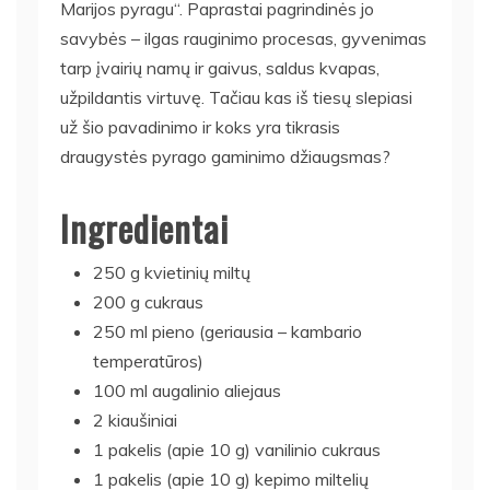
Marijos pyragu“. Paprastai pagrindinės jo
savybės – ilgas rauginimo procesas, gyvenimas
tarp įvairių namų ir gaivus, saldus kvapas,
užpildantis virtuvę. Tačiau kas iš tiesų slepiasi
už šio pavadinimo ir koks yra tikrasis
draugystės pyrago gaminimo džiaugsmas?
Ingredientai
250 g kvietinių miltų
200 g cukraus
250 ml pieno (geriausia – kambario
temperatūros)
100 ml augalinio aliejaus
2 kiaušiniai
1 pakelis (apie 10 g) vanilinio cukraus
1 pakelis (apie 10 g) kepimo miltelių