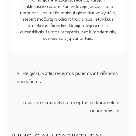
Kulinarijos entuziastė, receptų kūrėja ir
tinklaraščio autorė, kuri virtuvėje jaučiasi kaip
namuose. Jos meilė maistui gimė dar vaikystėje,
stebint močiutę ruošiant tradicinius lietuviškus
patiekalus. Šiandien Gabija dalijasi ne tik
autentiškais šeimos receptais, bet ir moderniais,
sveikesniais jų variantais.
Navigacija
Belgiškų vaflių receptas puriems ir traškiems
pusryčiams
tarp
įrašų
Tradicinio skruzdėlyno receptas su karamele ir
aguonomis