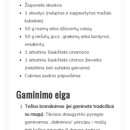
Žiupsnelis druskos
1 obuolys (nuluptas ir supjaustytas mažais
kubeliais)
50 g razinų arba džiovintų vaisių
50 g riešutų (pvz., graikinių arba lazdyno),
smulkintų
1 arbatinis šaukštelis cinamono
1 arbatinis šaukštelis citrinos žievelės
(nebūtina, bet suteikia gaivumo)
Cukraus pudros papuošimui
Gaminimo eiga
Tešlos brandinimas (jei gaminate tradiciškai
su raugu):
Tikrasis draugystės pyragas
gaminamas „dalinimosi“ principu – mažą
dalį tešlos gaunate iš draugo, tada ją