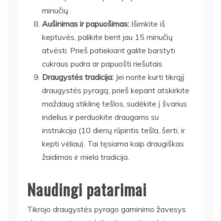
minučių.
Aušinimas ir papuošimas:
Išimkite iš
keptuvės, palikite bent jau 15 minučių
atvėsti. Prieš patiekiant galite barstyti
cukraus pudra ar papuošti riešutais.
Draugystės tradicija:
Jei norite kurti tikrąjį
draugystės pyragą, prieš kepant atskirkite
maždaug stiklinę tešlos, sudėkite į švarius
indelius ir perduokite draugams su
instrukcija (10 dienų rūpintis tešla, šerti, ir
kepti vėliau). Tai tęsiama kaip draugiškas
žaidimas ir miela tradicija.
Naudingi patarimai
Tikrojo draugystės pyrago gaminimo žavesys