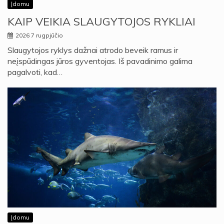
Įdomu
KAIP VEIKIA SLAUGYTOJOS RYKLIAI
2026 7 rugpjūčio
Slaugytojos ryklys dažnai atrodo beveik ramus ir
neįspūdingas jūros gyventojas. Iš pavadinimo galima
pagalvoti, kad…
Įdomu