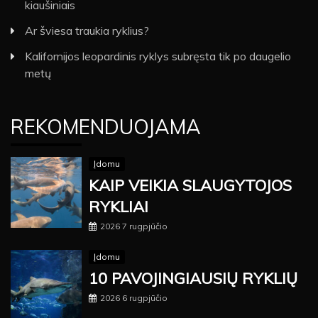
kiaušiniais
Ar šviesa traukia ryklius?
Kalifornijos leopardinis ryklys subręsta tik po daugelio
metų
REKOMENDUOJAMA
Įdomu
KAIP VEIKIA SLAUGYTOJOS
RYKLIAI
2026 7 rugpjūčio
Įdomu
10 PAVOJINGIAUSIŲ RYKLIŲ
2026 6 rugpjūčio