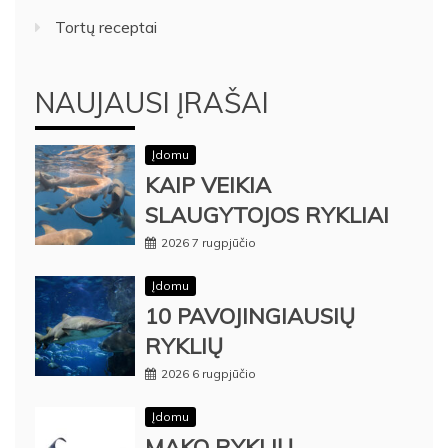
Tortų receptai
NAUJAUSI ĮRAŠAI
Įdomu
KAIP VEIKIA
SLAUGYTOJOS RYKLIAI
2026 7 rugpjūčio
Įdomu
10 PAVOJINGIAUSIŲ
RYKLIŲ
2026 6 rugpjūčio
Įdomu
MAKO RYKLIŲ