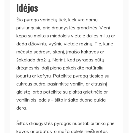
idėjos
Šio pyrago variacijų tiek, kiek yra namų,
prisijungusių prie draugystės grandinės. Vieni
kepa su maltais migdolais vietoje dalies miltų ar
deda džiovintų vyšnių vietoje razinų. Tie, kurie
mėgsta sodresnį skonį, įmaišo kakavos ar
šokolado drožlių. Norint, kad pyragas būtų
drėgnesnis, dalį pieno pakeiskite natūraliu
jogurtu ar kefyru. Pateikite pyragą tiesiog su
cukraus pudra, pasirinkite vanilinį ar citrusinį
glaistą, arba pateikite su plakta grietinėle ar
vaniliniais ledais – šilta ir šalta duona puikiai
dera.
Šiltas draugystės pyragas nuostabiai tinka prie
kavos ar arbatos, o mažą dalelę neiškeptos