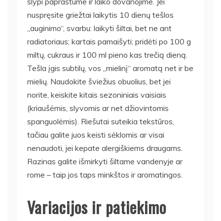
slypi paprastume ir laiko dovanojime. Jei
nuspręsite griežtai laikytis 10 dienų tešlos
„auginimo“, svarbu: laikyti šiltai, bet ne ant
radiatoriaus; kartais pamaišyti; pridėti po 100 g
miltų, cukraus ir 100 ml pieno kas trečią dieną.
Tešla įgis subtilų, vos „mielinį“ aromatą net ir be
mielių. Naudokite šviežius obuolius, bet jei
norite, keiskite kitais sezoniniais vaisiais
(kriaušėmis, slyvomis ar net džiovintomis
spanguolėmis). Riešutai suteikia tekstūros,
tačiau galite juos keisti sėklomis ar visai
nenaudoti, jei kepate alergiškiems draugams.
Razinas galite išmirkyti šiltame vandenyje ar
rome – taip jos taps minkštos ir aromatingos.
Variacijos ir patiekimo