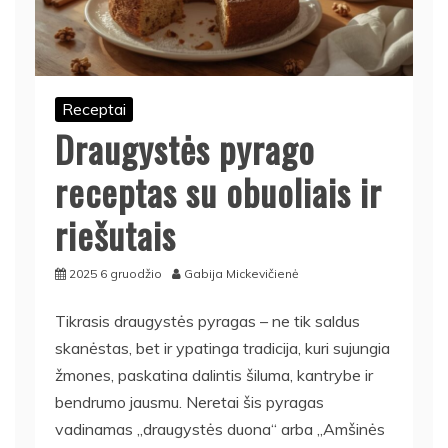
Receptai
Draugystės pyrago
receptas su obuoliais ir
riešutais
2025 6 gruodžio
Gabija Mickevičienė
Tikrasis draugystės pyragas – ne tik saldus
skanėstas, bet ir ypatinga tradicija, kuri sujungia
žmones, paskatina dalintis šiluma, kantrybe ir
bendrumo jausmu. Neretai šis pyragas
vadinamas „draugystės duona“ arba „Amšinės