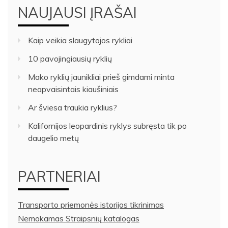
NAUJAUSI ĮRAŠAI
Kaip veikia slaugytojos rykliai
10 pavojingiausių ryklių
Mako ryklių jaunikliai prieš gimdami minta
neapvaisintais kiaušiniais
Ar šviesa traukia ryklius?
Kalifornijos leopardinis ryklys subręsta tik po
daugelio metų
PARTNERIAI
Transporto priemonės istorijos tikrinimas
Nemokamas Straipsnių katalogas