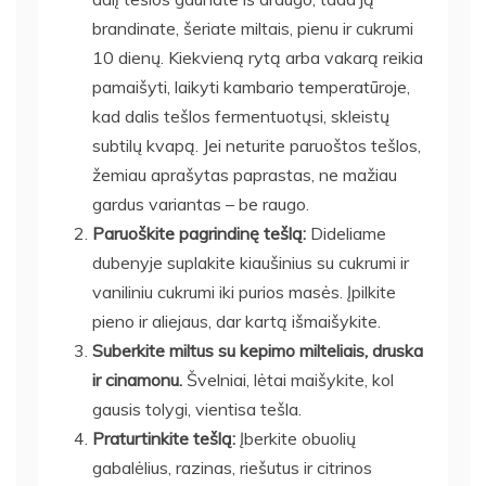
brandinate, šeriate miltais, pienu ir cukrumi
10 dienų. Kiekvieną rytą arba vakarą reikia
pamaišyti, laikyti kambario temperatūroje,
kad dalis tešlos fermentuotųsi, skleistų
subtilų kvapą. Jei neturite paruoštos tešlos,
žemiau aprašytas paprastas, ne mažiau
gardus variantas – be raugo.
Paruoškite pagrindinę tešlą:
Dideliame
dubenyje suplakite kiaušinius su cukrumi ir
vaniliniu cukrumi iki purios masės. Įpilkite
pieno ir aliejaus, dar kartą išmaišykite.
Suberkite miltus su kepimo milteliais, druska
ir cinamonu.
Švelniai, lėtai maišykite, kol
gausis tolygi, vientisa tešla.
Praturtinkite tešlą:
Įberkite obuolių
gabalėlius, razinas, riešutus ir citrinos