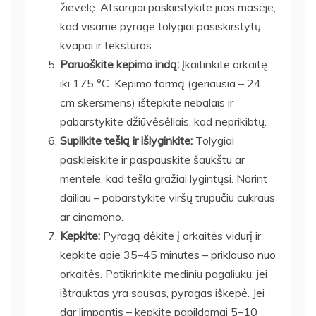
žievelę. Atsargiai paskirstykite juos masėje,
kad visame pyrage tolygiai pasiskirstytų
kvapai ir tekstūros.
Paruoškite kepimo indą:
Įkaitinkite orkaitę
iki 175 °C. Kepimo formą (geriausia – 24
cm skersmens) ištepkite riebalais ir
pabarstykite džiūvėsėliais, kad neprikibtų.
Supilkite tešlą ir išlyginkite:
Tolygiai
paskleiskite ir paspauskite šaukštu ar
mentele, kad tešla gražiai lygintųsi. Norint
dailiau – pabarstykite viršų trupučiu cukraus
ar cinamono.
Kepkite:
Pyragą dėkite į orkaitės vidurį ir
kepkite apie 35–45 minutes – priklauso nuo
orkaitės. Patikrinkite mediniu pagaliuku: jei
ištrauktas yra sausas, pyragas iškepė. Jei
dar limpantis – kepkite papildomai 5–10