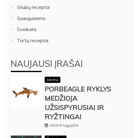
Sriubų receptai
Suaugusiems
Sveikata
Tortų receptai
NAUJAUSI ĮRAŠAI
Įdomu
PORBEAGLE RYKLYS
MEDŽIOJA
UŽSISPYRUSIAI IR
RYŽTINGAI
2026 9 rugpjūčio