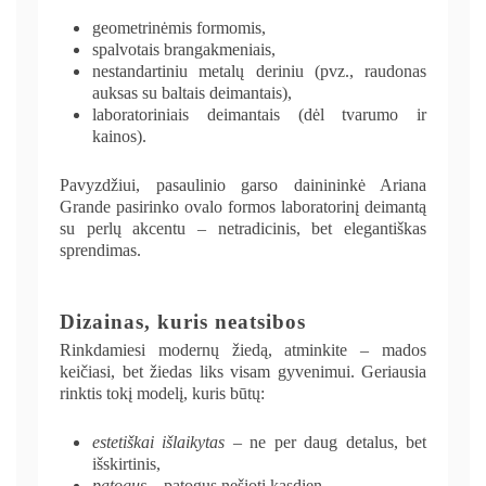
geometrinėmis formomis,
spalvotais brangakmeniais,
nestandartiniu metalų deriniu (pvz., raudonas
auksas su baltais deimantais),
laboratoriniais deimantais (dėl tvarumo ir
kainos).
Pavyzdžiui, pasaulinio garso dainininkė Ariana
Grande pasirinko ovalo formos laboratorinį deimantą
su perlų akcentu – netradicinis, bet elegantiškas
sprendimas.
Dizainas, kuris neatsibos
Rinkdamiesi modernų žiedą, atminkite – mados
keičiasi, bet žiedas liks visam gyvenimui. Geriausia
rinktis tokį modelį, kuris būtų:
estetiškai išlaikytas
– ne per daug detalus, bet
išskirtinis,
patogus
– patogus nešioti kasdien,