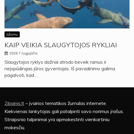
Įdomu
KAIP VEIKIA SLAUGYTOJOS RYKLIAI
2026 7 rugpjūčio
Slaugytojos ryklys dažnai atrodo beveik ramus ir
neįspūdingas jūros gyventojas. Iš pavadinimo galima
pagalvoti, kad…
Zibainis.lt
– įvairios tematikos žurnalas internete.
Kiekvienas lankytojas gali patalpinti savo norimus įrašus.
Straipsnio talpinimai yra apmokestinti vienkartiniu
mokesčiu.