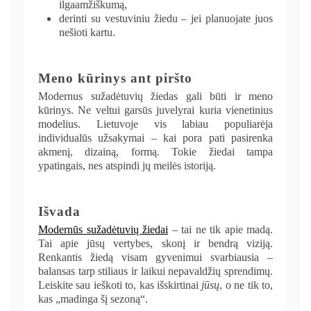
ilgaamžiškumą,
derinti su vestuviniu žiedu – jei planuojate juos
nešioti kartu.
Meno kūrinys ant piršto
Modernus sužadėtuvių žiedas gali būti ir meno
kūrinys. Ne veltui garsūs juvelyrai kuria vienetinius
modelius. Lietuvoje vis labiau populiarėja
individualūs užsakymai – kai pora pati pasirenka
akmenį, dizainą, formą. Tokie žiedai tampa
ypatingais, nes atspindi jų meilės istoriją.
Išvada
Modernūs sužadėtuvių žiedai
– tai ne tik apie madą.
Tai apie jūsų vertybes, skonį ir bendrą viziją.
Renkantis žiedą visam gyvenimui svarbiausia –
balansas tarp stiliaus ir laikui nepavaldžių sprendimų.
Leiskite sau ieškoti to, kas išskirtinai
jūsų
, o ne tik to,
kas „madinga šį sezoną“.