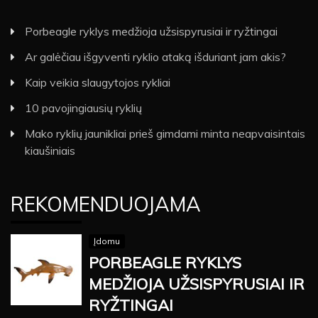
Porbeagle ryklys medžioja užsispyrusiai ir ryžtingai
Ar galėčiau išgyventi ryklio ataką išduriant jam akis?
Kaip veikia slaugytojos rykliai
10 pavojingiausių ryklių
Mako ryklių jaunikliai prieš gimdami minta neapvaisintais
kiaušiniais
REKOMENDUOJAMA
Įdomu
PORBEAGLE RYKLYS
MEDŽIOJA UŽSISPYRUSIAI IR
RYŽTINGAI