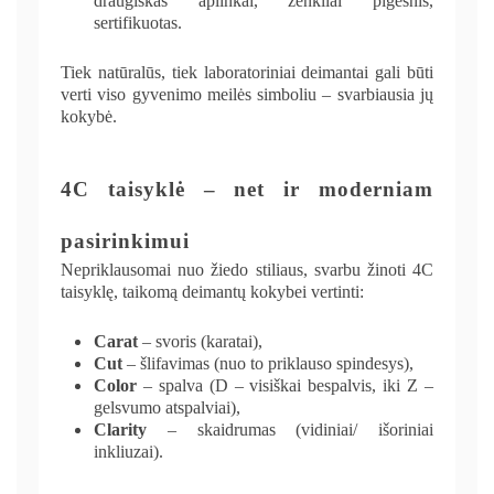
draugiškas aplinkai, ženkliai pigesnis,
sertifikuotas.
Tiek natūralūs, tiek laboratoriniai deimantai gali būti
verti viso gyvenimo meilės simboliu – svarbiausia jų
kokybė.
4C taisyklė – net ir moderniam
pasirinkimui
Nepriklausomai nuo žiedo stiliaus, svarbu žinoti 4C
taisyklę, taikomą deimantų kokybei vertinti:
Carat
– svoris (karatai),
Cut
– šlifavimas (nuo to priklauso spindesys),
Color
– spalva (D – visiškai bespalvis, iki Z –
gelsvumo atspalviai),
Clarity
– skaidrumas (vidiniai/ išoriniai
inkliuzai).