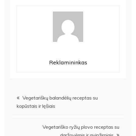
Reklamininkas
Navigacija
Vegetariškų balandėlių receptas su
kopūstais ir lęšiais
tarp
įrašų
Vegetariško ryžių plovo receptas su
daržovėmis ir avinžirniais