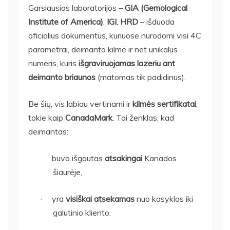
Garsiausios laboratorijos –
GIA (Gemological
Institute of America)
,
IGI
,
HRD
– išduoda
oficialius dokumentus, kuriuose nurodomi visi 4C
parametrai, deimanto kilmė ir net unikalus
numeris, kuris
išgraviruojamas lazeriu ant
deimanto briaunos
(matomas tik padidinus).
Be šių, vis labiau vertinami ir
kilmės sertifikatai
,
tokie kaip
CanadaMark
. Tai ženklas, kad
deimantas:
buvo išgautas
atsakingai
Kanados
·
šiaurėje,
yra
visiškai atsekamas
nuo kasyklos iki
·
galutinio kliento,