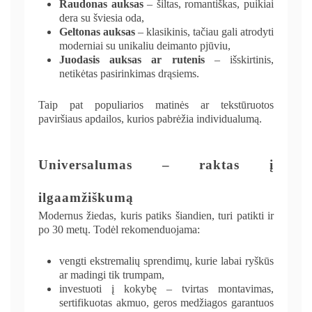
Raudonas auksas
– šiltas, romantiškas, puikiai
dera su šviesia oda,
Geltonas auksas
– klasikinis, tačiau gali atrodyti
moderniai su unikaliu deimanto pjūviu,
Juodasis auksas ar rutenis
– išskirtinis,
netikėtas pasirinkimas drąsiems.
Taip pat populiarios matinės ar tekstūruotos
paviršiaus apdailos, kurios pabrėžia individualumą.
Universalumas – raktas į
ilgaamžiškumą
Modernus žiedas, kuris patiks šiandien, turi patikti ir
po 30 metų. Todėl rekomenduojama:
vengti ekstremalių sprendimų, kurie labai ryškūs
ar madingi tik trumpam,
investuoti į kokybę – tvirtas montavimas,
sertifikuotas akmuo, geros medžiagos garantuos