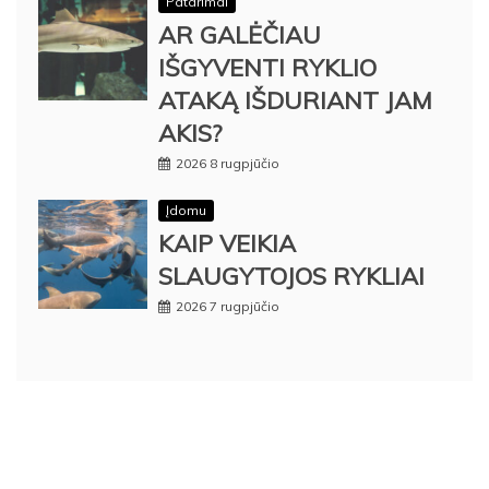
Patarimai
AR GALĖČIAU
IŠGYVENTI RYKLIO
ATAKĄ IŠDURIANT JAM
AKIS?
2026 8 rugpjūčio
Įdomu
KAIP VEIKIA
SLAUGYTOJOS RYKLIAI
2026 7 rugpjūčio