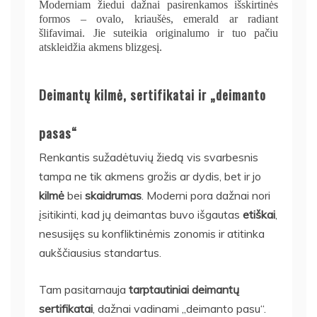
Moderniam žiedui dažnai pasirenkamos išskirtinės
formos – ovalo, kriaušės, emerald ar radiant
šlifavimai. Jie suteikia originalumo ir tuo pačiu
atskleidžia akmens blizgesį.
Deimantų kilmė, sertifikatai ir „deimanto
pasas“
Renkantis sužadėtuvių žiedą vis svarbesnis
tampa ne tik akmens grožis ar dydis, bet ir jo
kilmė
bei
skaidrumas
. Moderni pora dažnai nori
įsitikinti, kad jų deimantas buvo išgautas
etiškai
,
nesusijęs su konfliktinėmis zonomis ir atitinka
aukščiausius standartus.
Tam pasitarnauja
tarptautiniai deimantų
sertifikatai
, dažnai vadinami „deimanto pasu“.