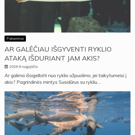
Patarimai
AR GALĖČIAU IŠGYVENTI RYKLIO
ATAKĄ IŠDURIANT JAM AKIS?
2026 8 rugpjūčio
Ar galima išsigelbėti nuo ryklio užpuolimo, jei taikytumeisi į
akis? Pagrindinės mintys Susidūrus su rykliu,…