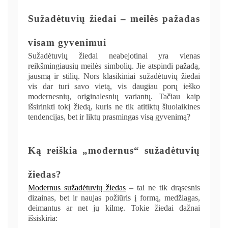
Sužadėtuvių žiedai – meilės pažadas
visam gyvenimui
Sužadėtuvių žiedai neabejotinai yra vienas
reikšmingiausių meilės simbolių. Jie atspindi pažadą,
jausmą ir stilių. Nors klasikiniai sužadėtuvių žiedai
vis dar turi savo vietą, vis daugiau porų ieško
modernesnių, originalesnių variantų. Tačiau kaip
išsirinkti tokį žiedą, kuris ne tik atitiktų šiuolaikines
tendencijas, bet ir liktų prasmingas visą gyvenimą?
Ką reiškia „modernus“ sužadėtuvių
žiedas?
Modernus sužadėtuvių žiedas
– tai ne tik drąsesnis
dizainas, bet ir naujas požiūris į formą, medžiagas,
deimantus ar net jų kilmę. Tokie žiedai dažnai
išsiskiria: