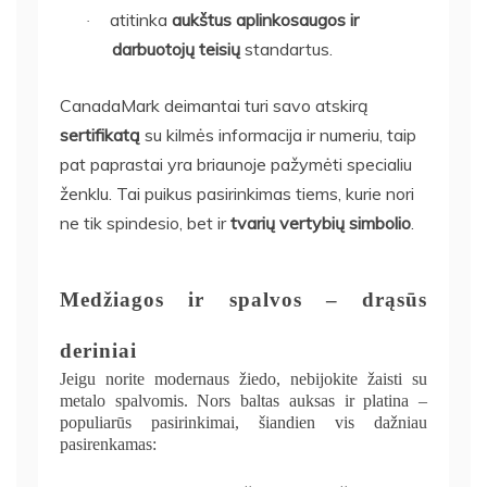
atitinka
aukštus aplinkosaugos ir
·
darbuotojų teisių
standartus.
CanadaMark deimantai turi savo atskirą
sertifikatą
su kilmės informacija ir numeriu, taip
pat paprastai yra briaunoje pažymėti specialiu
ženklu. Tai puikus pasirinkimas tiems, kurie nori
ne tik spindesio, bet ir
tvarių vertybių simbolio
.
Medžiagos ir spalvos – drąsūs
deriniai
Jeigu norite modernaus žiedo, nebijokite žaisti su
metalo spalvomis. Nors baltas auksas ir platina –
populiarūs pasirinkimai, šiandien vis dažniau
pasirenkamas: