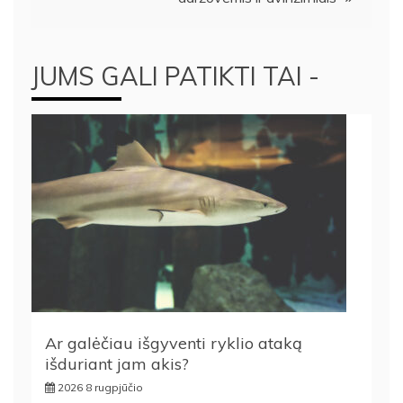
JUMS GALI PATIKTI TAI -
Ar galėčiau išgyventi ryklio ataką
išduriant jam akis?
2026 8 rugpjūčio