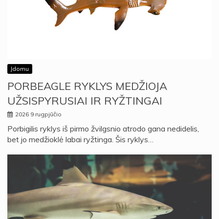
Įdomu
PORBEAGLE RYKLYS MEDŽIOJA
UŽSISPYRUSIAI IR RYŽTINGAI
2026 9 rugpjūčio
Porbigilis ryklys iš pirmo žvilgsnio atrodo gana nedidelis,
bet jo medžioklė labai ryžtinga. Šis ryklys…