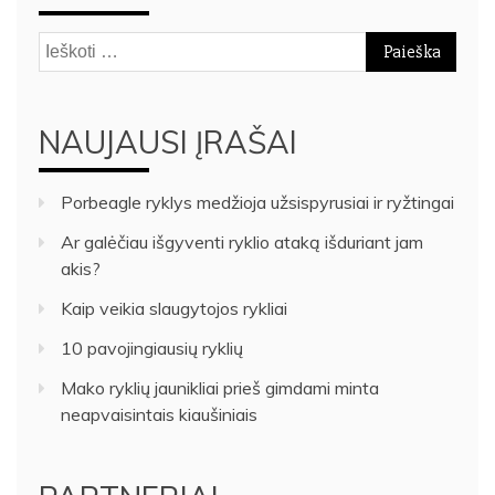
Ieškoti:
NAUJAUSI ĮRAŠAI
Porbeagle ryklys medžioja užsispyrusiai ir ryžtingai
Ar galėčiau išgyventi ryklio ataką išduriant jam
akis?
Kaip veikia slaugytojos rykliai
10 pavojingiausių ryklių
Mako ryklių jaunikliai prieš gimdami minta
neapvaisintais kiaušiniais