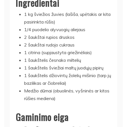
Ingredientai
1 kg šviežios žuvies (lašiša, upėtakis ar kita
pasirinkta rūšis)
1/4 puodelio alyvuogių aliejaus
2 šaukštai rupios druskos
2 šaukštai rudojo cukraus
1 citrina (supjaustyta griežinėliais)
1 šaukštelis česnako miltelių
1 šaukštelis šviežiai maltų juodųjų pipirų
1 šaukštelis džiovintų žolelių mišinio (tarp jų
bazilikas ar čiobreliai)
Medžio dūmai (obuolinės, vyšninės ar kitos
rūšies mediena)
Gaminimo eiga