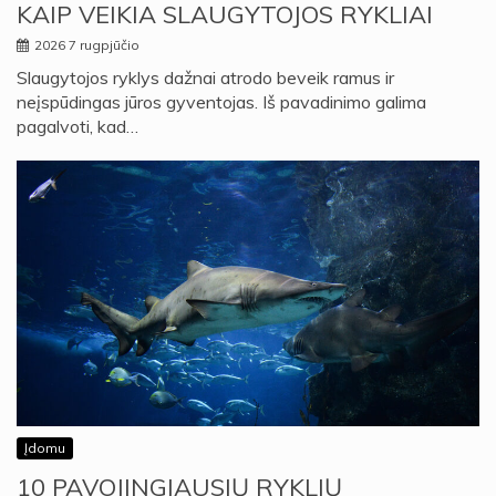
KAIP VEIKIA SLAUGYTOJOS RYKLIAI
2026 7 rugpjūčio
Slaugytojos ryklys dažnai atrodo beveik ramus ir
neįspūdingas jūros gyventojas. Iš pavadinimo galima
pagalvoti, kad…
Įdomu
10 PAVOJINGIAUSIŲ RYKLIŲ