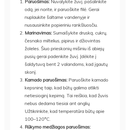
Paruošimas:
Nuvalykite žuvį, pašalinkite
odą, jei norite, ir paruoškite filė. Gerai
nuplaukite šaltame vandenyje ir
nusausinkite popieriniu rankšluosčiu.
Marinavimas:
Sumaišykite druską, cukrų,
česnako miltelius, pipirus ir džiovintas
žoleles. Šiuo prieskonių mišiniu iš abiejų
pusių gerai padenkite žuvį. Įdėkite į
šaldytuvą bent 2 valandoms, kad įgautų
skonį.
Kamado paruošimas:
Paruoškite kamado
kepsninę taip, kad būtų galima atlikti
netiesioginį kepimą. Tai reiškia, kad žuvis
nebus dedama tiesiai ant anglių.
Užtikrinkite, kad temperatūra būtų apie
100–120°C.
Rūkymo medžiagos paruošimas: