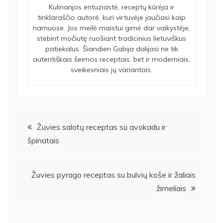
Kulinarijos entuziastė, receptų kūrėja ir
tinklaraščio autorė, kuri virtuvėje jaučiasi kaip
namuose. Jos meilė maistui gimė dar vaikystėje,
stebint močiutę ruošiant tradicinius lietuviškus
patiekalus. Šiandien Gabija dalijasi ne tik
autentiškais šeimos receptais, bet ir moderniais,
sveikesniais jų variantais.
Navigacija
Žuvies salotų receptas su avokadu ir
špinatais
tarp
įrašų
Žuvies pyrago receptas su bulvių koše ir žaliais
žirneliais