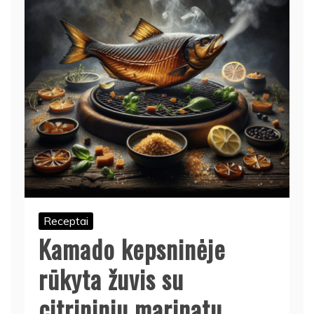
Receptai
Kamado kepsninėje
rūkyta žuvis su
citrininiu marinatu