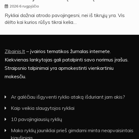
2026 6 rugpjūčio
Rykliai dažnai atrodo pavojingesni, nei iš tikrųjų yra. Vis
dėlto kai kurios rūšys tikrai kelia…
Zibainis.lt
– įvairios tematikos žurnalas internete.
Kiekvienas lankytojas gali patalpinti savo norimus įrašus.
Straipsnio talpinimai yra apmokestinti vienkartiniu
mokesčiu.
Ar galėčiau išgyventi ryklio ataką išduriant jam akis?
Kaip veikia slaugytojos rykliai
10 pavojingiausių ryklių
Mako ryklių jaunikliai prieš gimdami minta neapvaisintais
kiaušiniais