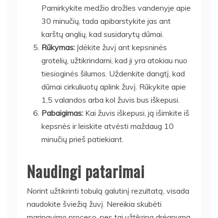
Pamirkykite medžio drožles vandenyje apie
30 minučių, tada apibarstykite jas ant
karštų anglių, kad susidarytų dūmai.
Rūkymas:
Įdėkite žuvį ant kepsninės
grotelių, užtikrindami, kad ji yra atokiau nuo
tiesioginės šilumos. Uždenkite dangtį, kad
dūmai cirkuliuotų aplink žuvį. Rūkykite apie
1,5 valandos arba kol žuvis bus iškepusi.
Pabaigimas:
Kai žuvis iškepusi, ją išimkite iš
kepsnės ir leiskite atvėsti maždaug 10
minučių prieš patiekiant.
Naudingi patarimai
Norint užtikrinti tobulą galutinį rezultatą, visada
naudokite šviežią žuvį. Nereikia skubėti
marinavimo proceso, nes tai užtikrina drėgnumą