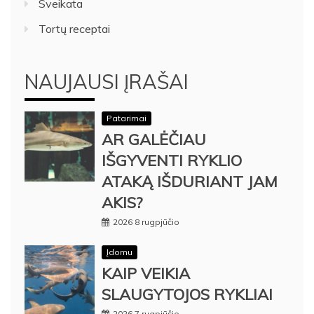
Sveikata
Tortų receptai
NAUJAUSI ĮRAŠAI
Patarimai
AR GALĖČIAU
IŠGYVENTI RYKLIO
ATAKĄ IŠDURIANT JAM
AKIS?
2026 8 rugpjūčio
Įdomu
KAIP VEIKIA
SLAUGYTOJOS RYKLIAI
2026 7 rugpjūčio