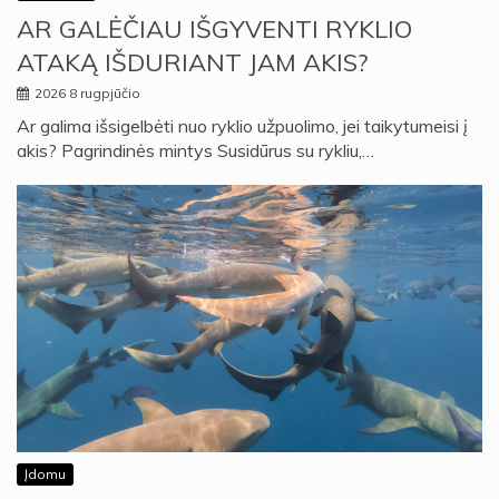
AR GALĖČIAU IŠGYVENTI RYKLIO
ATAKĄ IŠDURIANT JAM AKIS?
2026 8 rugpjūčio
Ar galima išsigelbėti nuo ryklio užpuolimo, jei taikytumeisi į
akis? Pagrindinės mintys Susidūrus su rykliu,…
Įdomu