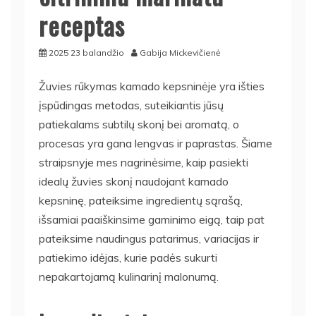
receptas
2025 23 balandžio
Gabija Mickevičienė
Žuvies rūkymas kamado kepsninėje yra išties
įspūdingas metodas, suteikiantis jūsų
patiekalams subtilų skonį bei aromatą, o
procesas yra gana lengvas ir paprastas. Šiame
straipsnyje mes nagrinėsime, kaip pasiekti
idealų žuvies skonį naudojant kamado
kepsninę, pateiksime ingredientų sąrašą,
išsamiai paaiškinsime gaminimo eigą, taip pat
pateiksime naudingus patarimus, variacijas ir
patiekimo idėjas, kurie padės sukurti
nepakartojamą kulinarinį malonumą.