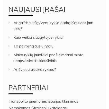
NAUJAUSI ĮRAŠAI
Ar galėčiau išgyventi ryklio ataką išduriant jam
akis?
Kaip veikia slaugytojos rykliai
10 pavojingiausių ryklių
Mako ryklių jaunikliai prieš gimdami minta
neapvaisintais kiaušiniais
Ar šviesa traukia ryklius?
PARTNERIAI
Transporto priemonės istorijos tikrinimas
Nemokamas Straipsnių katalogas