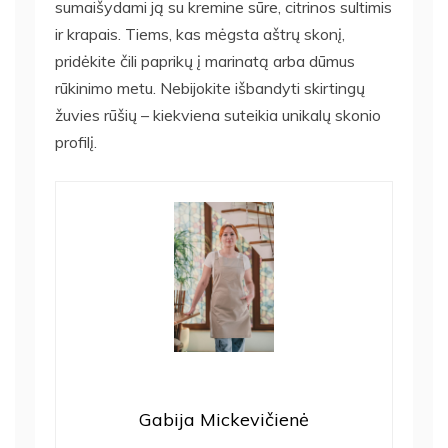
sumaišydami ją su kremine sūre, citrinos sultimis
ir krapais. Tiems, kas mėgsta aštrų skonį,
pridėkite čili paprikų į marinatą arba dūmus
rūkinimo metu. Nebijokite išbandyti skirtingų
žuvies rūšių – kiekviena suteikia unikalų skonio
profilį.
Gabija Mickevičienė