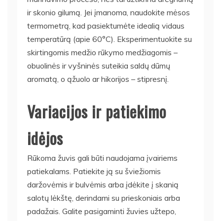
ir skonio gilumą. Jei įmanoma, naudokite mėsos
termometrą, kad pasiektumėte idealią vidaus
temperatūrą (apie 60°C). Eksperimentuokite su
skirtingomis medžio rūkymo medžiagomis –
obuolinės ir vyšninės suteikia saldų dūmų
aromatą, o ąžuolo ar hikorijos – stipresnį.
Variacijos ir patiekimo
idėjos
Rūkoma žuvis gali būti naudojama įvairiems
patiekalams. Patiekite ją su šviežiomis
daržovėmis ir bulvėmis arba įdėkite į skanią
salotų lėkštę, derindami su prieskoniais arba
padažais. Galite pasigaminti žuvies užtepo,