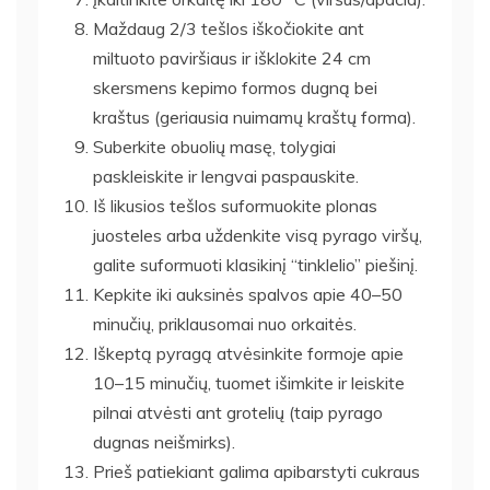
Maždaug 2/3 tešlos iškočiokite ant
miltuoto paviršiaus ir išklokite 24 cm
skersmens kepimo formos dugną bei
kraštus (geriausia nuimamų kraštų forma).
Suberkite obuolių masę, tolygiai
paskleiskite ir lengvai paspauskite.
Iš likusios tešlos suformuokite plonas
juosteles arba uždenkite visą pyrago viršų,
galite suformuoti klasikinį “tinklelio” piešinį.
Kepkite iki auksinės spalvos apie 40–50
minučių, priklausomai nuo orkaitės.
Iškeptą pyragą atvėsinkite formoje apie
10–15 minučių, tuomet išimkite ir leiskite
pilnai atvėsti ant grotelių (taip pyrago
dugnas neišmirks).
Prieš patiekiant galima apibarstyti cukraus