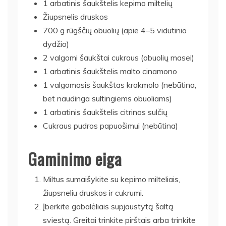
1 arbatinis šaukštelis kepimo miltelių
Žiupsnelis druskos
700 g rūgščių obuolių (apie 4–5 vidutinio
dydžio)
2 valgomi šaukštai cukraus (obuolių masei)
1 arbatinis šaukštelis malto cinamono
1 valgomasis šaukštas krakmolo (nebūtina,
bet naudinga sultingiems obuoliams)
1 arbatinis šaukštelis citrinos sulčių
Cukraus pudros papuošimui (nebūtina)
Gaminimo eiga
Miltus sumaišykite su kepimo milteliais,
žiupsneliu druskos ir cukrumi.
Įberkite gabalėliais supjaustytą šaltą
sviestą. Greitai trinkite pirštais arba trinkite