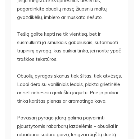
Jeigu mėgstate kvapnesnius desertus,
pagardinkite obuolių masę žiupsniu maltų
gvazdikėlių, imbiero ar muskato riešuto.
Tešlą galite kepti ne tik vientisą, bet ir
susmulkinti ją smulkiais gabaliukais, suformuoti
trupininį pyragą, kas puikiai tinka, jei norite ypač
traškios tekstūros.
Obuolių pyragas skanus tiek šiltas, tiek atvėsęs.
Labai dera su vaniliniais ledais, plakta grietinėle
ar net riebesniu graikišku jogurtu. Prie jo puikiai
tinka karštas pienas ar aromatinga kava.
Pavasarį pyrago įdarą galima paįvairinti
pjaustytomis rabarbarų lazdelėmis – obuoliai ir
rabarbarai sudaro gaivų, lengvai rūgštų duetą.