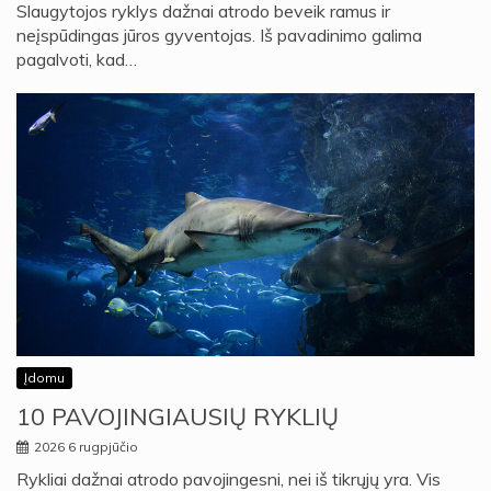
Slaugytojos ryklys dažnai atrodo beveik ramus ir
neįspūdingas jūros gyventojas. Iš pavadinimo galima
pagalvoti, kad…
Įdomu
10 PAVOJINGIAUSIŲ RYKLIŲ
2026 6 rugpjūčio
Rykliai dažnai atrodo pavojingesni, nei iš tikrųjų yra. Vis