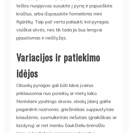
tešlos nuopjovas susukite į pynę ir papuoškite
kraštus, arba išspauskite formelėmis mini
figūrėlių. Taip pat verta palaukti, kol pyragas
visiškai atvės, nes tik tada jis bus lengvai
pjaustomas ir neištyžęs.
Variacijos ir patiekimo
idėjos
Obuolių pyragas gali būti labai įvairus
priklausomai nuo poreikių ar metų laiko.
Norėdami ypatingo skonio, obolių įdarą galite
pagardinti razinomis, griežinėliais supjaustytais
kriaušėmis, susmulkintais riešutais (graikiškais ar
lazdynų) ar net menku šaukšteliu brendžio.