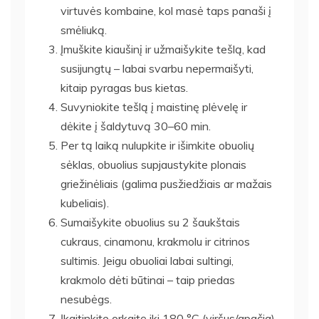
virtuvės kombaine, kol masė taps panaši į
smėliuką.
Įmuškite kiaušinį ir užmaišykite tešlą, kad
susijungtų – labai svarbu nepermaišyti,
kitaip pyragas bus kietas.
Suvyniokite tešlą į maistinę plėvelę ir
dėkite į šaldytuvą 30–60 min.
Per tą laiką nulupkite ir išimkite obuolių
sėklas, obuolius supjaustykite plonais
griežinėliais (galima pusžiedžiais ar mažais
kubeliais).
Sumaišykite obuolius su 2 šaukštais
cukraus, cinamonu, krakmolu ir citrinos
sultimis. Jeigu obuoliai labai sultingi,
krakmolo dėti būtinai – taip priedas
nesubėgs.
Įkaitinkite orkaitę iki 180 °C (viršus/apačia).