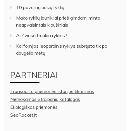
10 pavojingiausių ryklių
Mako ryklių jaunikliai prieš gimdami minta
neapvaisintais kiaušiniais
Ar šviesa traukia ryklius?
Kalifornijos leopardinis ryklys subręsta tik po
daugelio metų
PARTNERIAI
Transporto priemonės istorijos tikrinimas
Nemokamas Straipsnių katalogas
Ekologiškos priemonės
SeoRocket.lt