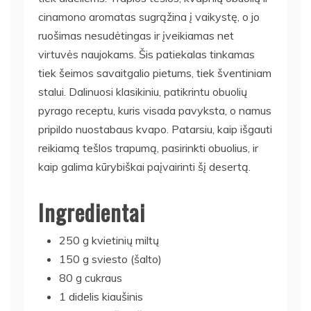
cinamono aromatas sugrąžina į vaikystę, o jo
ruošimas nesudėtingas ir įveikiamas net
virtuvės naujokams. Šis patiekalas tinkamas
tiek šeimos savaitgalio pietums, tiek šventiniam
stalui. Dalinuosi klasikiniu, patikrintu obuolių
pyrago receptu, kuris visada pavyksta, o namus
pripildo nuostabaus kvapo. Patarsiu, kaip išgauti
reikiamą tešlos trapumą, pasirinkti obuolius, ir
kaip galima kūrybiškai paįvairinti šį desertą.
Ingredientai
250 g kvietinių miltų
150 g sviesto (šalto)
80 g cukraus
1 didelis kiaušinis