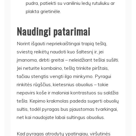
pudra, patiekti su vaniliniu ledų rutuliuku ar
plakta grietinėle.
Naudingi patarimai
Norint išgauti nepriekaištingai trapią tešlą,
sviestą reikėtų naudoti kuo šaltesnį ir, jei
įmanoma, dirbti greitai – neleidžiant tešlai sušilti.
Jei neturite kombaino, tešlą trinkite pirštais,
tačiau stengtis vengti ilgo minkymo. Pyragui
rinkitės rūgščius, kietesnius obuolius – tokie
nepavirs koše ir maloniai kontrastuos su saldžia
tešla. Kepimo krakmolas padeda sugerti obuolių
sultis, todėl pyragas bus pjaustomas tvarkingai,
net kai naudojate labai sultingus obuolius.
Kad pyragas atrodytų ypatingiau, viršutinės