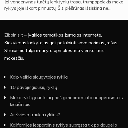
Jei vandenynas turėtų lenktynių trasą, trumpapelekis mako
ryklys joje iškart pirmuotų. Šis plėšrūnas išsiskiria ne…
Zibainis.lt
– įvairios tematikos žurnalas internete.
Kiekvienas lankytojas gali patalpinti savo norimus įrašus.
Straipsnio talpinimai yra apmokestinti vienkartiniu
mokesčiu.
Kaip veikia slaugytojos rykliai
10 pavojingiausių ryklių
Mako ryklių jaunikliai prieš gimdami minta neapvaisintais
kiaušiniais
Ar šviesa traukia ryklius?
Kalifornijos leopardinis ryklys subręsta tik po daugelio