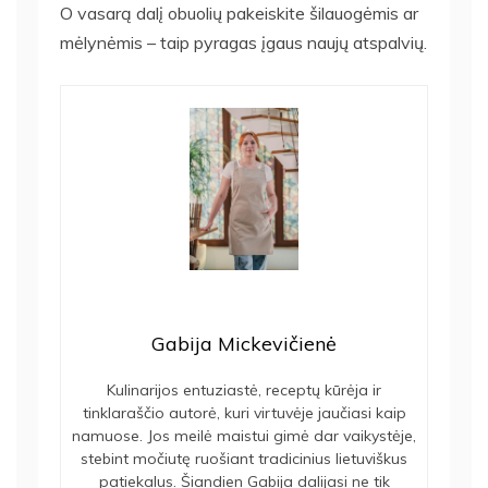
O vasarą dalį obuolių pakeiskite šilauogėmis ar
mėlynėmis – taip pyragas įgaus naujų atspalvių.
Gabija Mickevičienė
Kulinarijos entuziastė, receptų kūrėja ir
tinklaraščio autorė, kuri virtuvėje jaučiasi kaip
namuose. Jos meilė maistui gimė dar vaikystėje,
stebint močiutę ruošiant tradicinius lietuviškus
patiekalus. Šiandien Gabija dalijasi ne tik