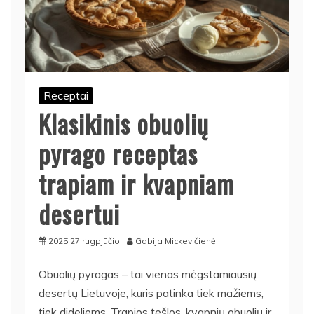
Receptai
Klasikinis obuolių
pyrago receptas
trapiam ir kvapniam
desertui
2025 27 rugpjūčio
Gabija Mickevičienė
Obuolių pyragas – tai vienas mėgstamiausių
desertų Lietuvoje, kuris patinka tiek mažiems,
tiek dideliems. Trapios tešlos, kvapnių obuolių ir