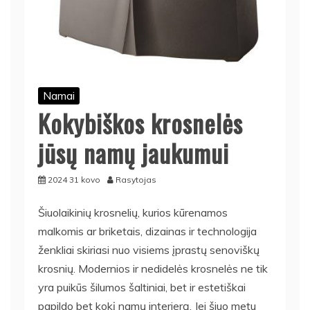
Namai
Kokybiškos krosnelės
jūsų namų jaukumui
2024 31 kovo
Rasytojas
Šiuolaikinių krosnelių, kurios kūrenamos
malkomis ar briketais, dizainas ir technologija
ženkliai skiriasi nuo visiems įprastų senoviškų
krosnių. Modernios ir nedidelės
krosnelės
ne tik
yra puikūs šilumos šaltiniai, bet ir estetiškai
papildo bet kokį namų interjerą. Jei šiuo metu