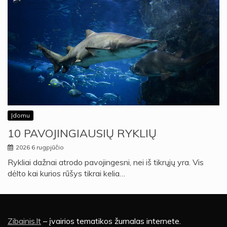
Įdomu
10 PAVOJINGIAUSIŲ RYKLIŲ
2026 6 rugpjūčio
Rykliai dažnai atrodo pavojingesni, nei iš tikrųjų yra. Vis
dėlto kai kurios rūšys tikrai kelia…
Zibainis.lt
– įvairios tematikos žurnalas internete.