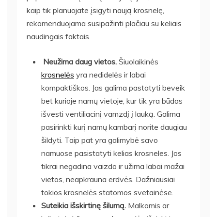
kaip tik planuojate įsigyti naują krosnelę,
rekomenduojama susipažinti plačiau su keliais
naudingais faktais.
Neužima daug vietos.
Šiuolaikinės
krosnelės
yra nedidelės ir labai
kompaktiškos. Jas galima pastatyti beveik
bet kurioje namų vietoje, kur tik yra būdas
išvesti ventiliacinį vamzdį į lauką. Galima
pasirinkti kurį namų kambarį norite daugiau
šildyti. Taip pat yra galimybė savo
namuose pasistatyti kelias krosneles. Jos
tikrai negadina vaizdo ir užima labai mažai
vietos, neapkrauna erdvės. Dažniausiai
tokios
krosnelės
statomos svetainėse.
Suteikia išskirtinę šilumą.
Malkomis ar