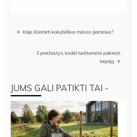
Navigacija
Kaip išsirinkti kokybiškus mėsos gaminius?
tarp
3 priežastys, kodėl turėtumėte pakeisti
įrašų
kirpėją
JUMS GALI PATIKTI TAI -