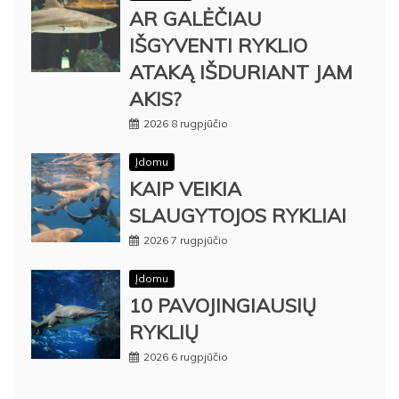
AR GALĖČIAU
IŠGYVENTI RYKLIO
ATAKĄ IŠDURIANT JAM
AKIS?
2026 8 rugpjūčio
Įdomu
KAIP VEIKIA
SLAUGYTOJOS RYKLIAI
2026 7 rugpjūčio
Įdomu
10 PAVOJINGIAUSIŲ
RYKLIŲ
2026 6 rugpjūčio