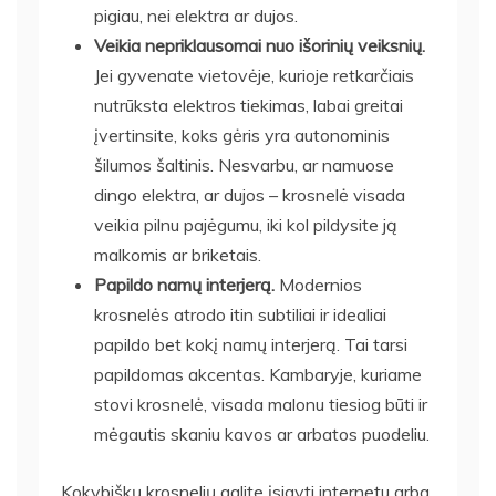
pigiau, nei elektra ar dujos.
Veikia nepriklausomai nuo išorinių veiksnių.
Jei gyvenate vietovėje, kurioje retkarčiais
nutrūksta elektros tiekimas, labai greitai
įvertinsite, koks gėris yra autonominis
šilumos šaltinis. Nesvarbu, ar namuose
dingo elektra, ar dujos – krosnelė visada
veikia pilnu pajėgumu, iki kol pildysite ją
malkomis ar briketais.
Papildo namų interjerą.
Modernios
krosnelės
atrodo itin subtiliai ir idealiai
papildo bet kokį namų interjerą. Tai tarsi
papildomas akcentas. Kambaryje, kuriame
stovi krosnelė, visada malonu tiesiog būti ir
mėgautis skaniu kavos ar arbatos puodeliu.
Kokybiškų krosnelių galite įsigyti internetu arba