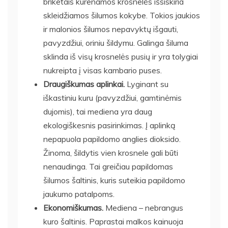
briketais kūrenamos
krosnelės
išsiskiria
skleidžiamos šilumos kokybe. Tokios jaukios
ir malonios šilumos nepavyktų išgauti,
pavyzdžiui, oriniu šildymu. Galinga šiluma
sklinda iš visų
krosnelės
pusių ir yra tolygiai
nukreipta į visas kambario puses.
Draugiškumas aplinkai.
Lyginant su
iškastiniu kuru (pavyzdžiui, gamtinėmis
dujomis), tai mediena yra daug
ekologiškesnis pasirinkimas. Į aplinką
nepapuola papildomo anglies dioksido.
Žinoma, šildytis vien krosnele gali būti
nenaudinga. Tai greičiau papildomas
šilumos šaltinis, kuris suteikia papildomo
jaukumo patalpoms.
Ekonomiškumas.
Mediena – nebrangus
kuro šaltinis. Paprastai malkos kainuoja