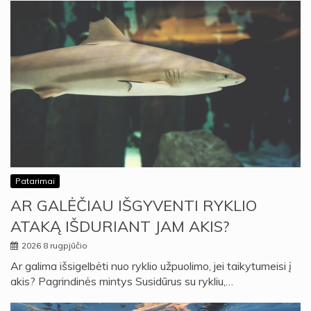
Patarimai
AR GALĖČIAU IŠGYVENTI RYKLIO
ATAKĄ IŠDURIANT JAM AKIS?
2026 8 rugpjūčio
Ar galima išsigelbėti nuo ryklio užpuolimo, jei taikytumeisi į
akis? Pagrindinės mintys Susidūrus su rykliu,…