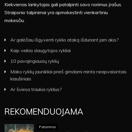
Kiekvienas lankytojas gali patalpinti savo norimus įrašus.
Straipsnio talpinimai yra apmokestinti vienkartiniu
mokesčiu.
Ar galėčiau išgyventi ryklio ataką išduriant jam akis?
Kaip veikia slaugytojos rykliai
10 pavojingiausių ryklių
Mako ryklių jaunikliai prieš gimdami minta neapvaisintais
kiaušiniais
Ar šviesa traukia ryklius?
REKOMENDUOJAMA
Patarimai