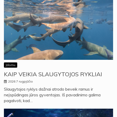
Įdomu
KAIP VEIKIA SLAUGYTOJOS RYKLIAI
2026 7 rugpjūčio
Slaugytojos ryklys dažnai atrodo beveik ramus ir
neįspūdingas jūros gyventojas. Iš pavadinimo galima
pagalvoti, kad…