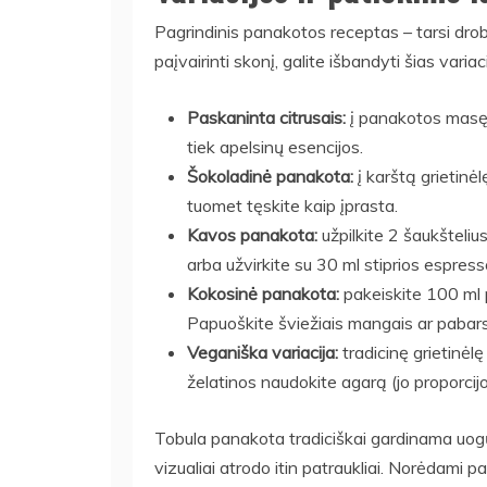
Pagrindinis panakotos receptas – tarsi dro
paįvairinti skonį, galite išbandyti šias variaci
Paskaninta citrusais:
į panakotos masę įt
tiek apelsinų esencijos.
Šokoladinė panakota:
į karštą grietinėl
tuomet tęskite kaip įprasta.
Kavos panakota:
užpilkite 2 šaukšteliu
arba užvirkite su 30 ml stiprios espres
Kokosinė panakota:
pakeiskite 100 ml p
Papuoškite šviežiais mangais ar pabars
Veganiška variacija:
tradicinę grietinėlę
želatinos naudokite agarą (jo proporcij
Tobula panakota tradiciškai gardinama uogų 
vizualiai atrodo itin patraukliai. Norėdami p