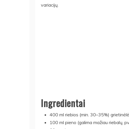
variacijų.
Ingredientai
400 ml riebios (min. 30–35%) grietinėl
100 ml pieno (galima mažiau riebalų, p