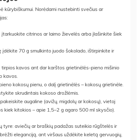
bė kūrybiškumui. Norėdami nustebinti svečius ar
jas:
arkuokite citrinos ar laimo žievelės arba įlašinkite šiek
ę įdėkite 70 g smulkinto juodo šokolado, ištirpinkite ir
s tirpios kavos ant dar karštos grietinėlės-pieno mišinio
so kavos.
ieno kokosų pienu, o dalį grietinėlės – kokosų grietinėle.
tykite skrudintais kokoso drožlėmis.
 pakeiskite augaline (avižų, migdolų ar kokosų), vietoj
os kiek kitokios – apie 1,5–2 g agaro 500 ml skysčio).
tyre: aviečių ar braškių padažas suteikia rūgštelės ir
abrėžti eleganciją, ant viršaus uždėkite keletą gervuogių,