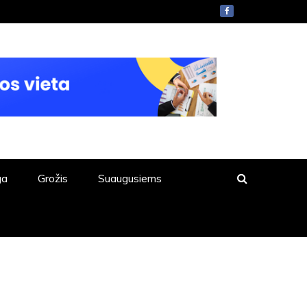
ga
Grožis
Suaugusiems