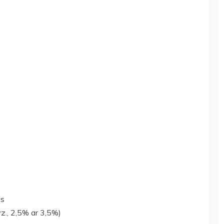
ės
vz., 2,5% ar 3,5%)