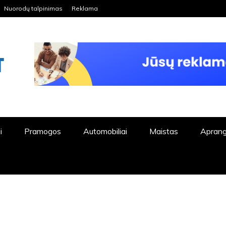
Nuorodų talpinimas
Reklama
ORDPRESS TINKLALAPIS
i
Pramogos
Automobiliai
Maistas
Apran