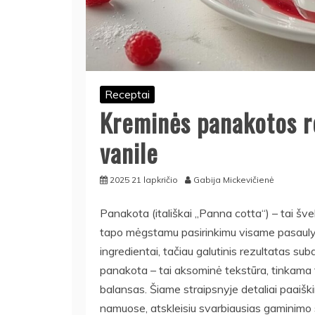
Receptai
Kreminės panakotos re
vanile
2025 21 lapkričio
Gabija Mickevičienė
Panakota (itališkai „Panna cotta“) – tai švel
tapo mėgstamu pasirinkimu visame pasaulyje.
ingredientai, tačiau galutinis rezultatas su
panakota – tai aksominė tekstūra, tinkama tvi
balansas. Šiame straipsnyje detaliai paaiški
namuose, atskleisiu svarbiausias gaminimo su