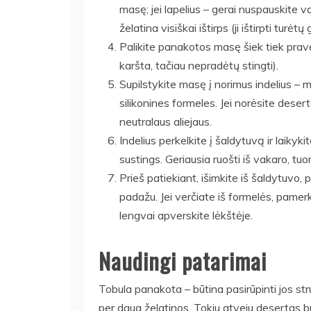
masę; jei lapelius – gerai nuspauskite van
želatina visiškai ištirps (ji ištirpti turė
Palikite panakotos masę šiek tiek prav
karšta, tačiau nepradėtų stingti).
Supilstykite masę į norimus indelius – m
silikonines formeles. Jei norėsite desert
neutralaus aliejaus.
Indelius perkelkite į šaldytuvą ir laiky
sustings. Geriausia ruošti iš vakaro, tu
Prieš patiekiant, išimkite iš šaldytuvo,
padažu. Jei verčiate iš formelės, pamer
lengvai apverskite lėkštėje.
Naudingi patarimai
Tobula panakota – būtina pasirūpinti jos str
per daug želatinos. Tokiu atveju desertas bū