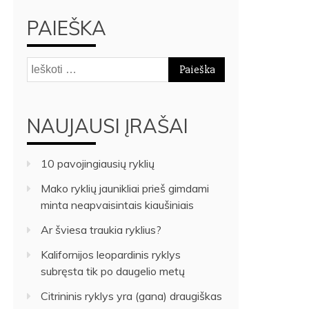
PAIEŠKA
Ieškoti:
NAUJAUSI ĮRAŠAI
10 pavojingiausių ryklių
Mako ryklių jaunikliai prieš gimdami
minta neapvaisintais kiaušiniais
Ar šviesa traukia ryklius?
Kalifornijos leopardinis ryklys
subręsta tik po daugelio metų
Citrininis ryklys yra (gana) draugiškas