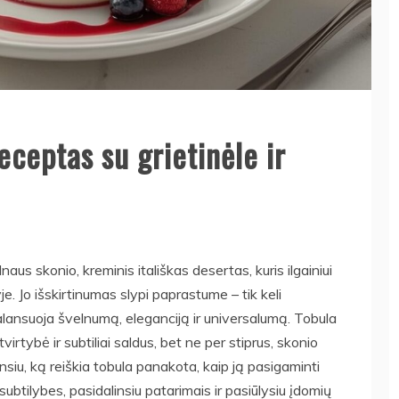
ceptas su grietinėle ir
naus skonio, kreminis itališkas desertas, kuris ilgainiui
 Jo išskirtinumas slypi paprastume – tik keli
balansuoja švelnumą, eleganciją ir universalumą. Tobula
rtybė ir subtiliai saldus, bet ne per stiprus, skonio
nsiu, ką reiškia tobula panakota, kaip ją pasigaminti
btilybes, pasidalinsiu patarimais ir pasiūlysiu įdomių