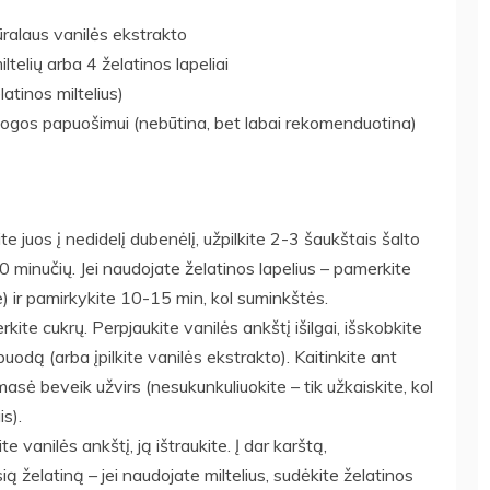
ūralaus vanilės ekstrakto
iltelių arba 4 želatinos lapeliai
atinos miltelius)
uogos papuošimui (nebūtina, bet labai rekomenduotina)
ite juos į nedidelį dubenėlį, užpilkite 2-3 šaukštais šalto
10 minučių. Jei naudojate želatinos lapelius – pamerkite
e) ir pamirkykite 10-15 min, kol suminkštės.
erkite cukrų. Perpjaukite vanilės ankštį išilgai, išskobkite
puodą (arba įpilkite vanilės ekstrakto). Kaitinkite ant
asė beveik užvirs (nesukunkuliuokite – tik užkaiskite, kol
is).
 vanilės ankštį, ją ištraukite. Į dar karštą,
 želatiną – jei naudojate miltelius, sudėkite želatinos