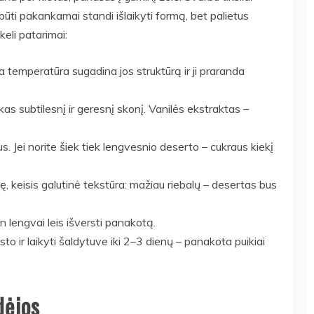
 būti pakankamai standi išlaikyti formą, bet palietus
 keli patarimai:
a temperatūra sugadina jos struktūrą ir ji praranda
kas subtilesnį ir geresnį skonį. Vanilės ekstraktas –
s. Jei norite šiek tiek lengvesnio deserto – cukraus kiekį
ę, keisis galutinė tekstūra: mažiau riebalų – desertas bus
in lengvai leis išversti panakotą.
sto ir laikyti šaldytuve iki 2–3 dienų – panakota puikiai
dėjos