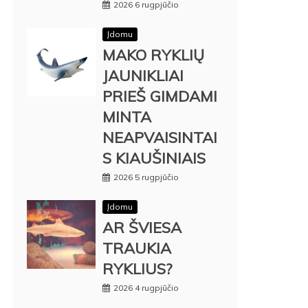
2026 6 rugpjūčio
Įdomu
MAKO RYKLIŲ
JAUNIKLIAI
PRIEŠ GIMDAMI
MINTA
NEAPVAISINTAI
S KIAUŠINIAIS
2026 5 rugpjūčio
Įdomu
AR ŠVIESA
TRAUKIA
RYKLIUS?
2026 4 rugpjūčio