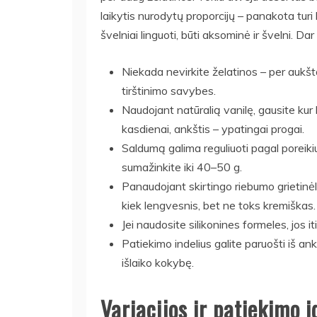
laikytis nurodytų proporcijų – panakota turi
švelniai linguoti, būti aksominė ir švelni. Dar
Niekada nevirkite želatinos – per aukšt
tirštinimo savybes.
Naudojant natūralią vanilę, gausite kur 
kasdienai, ankštis – ypatingai progai.
Saldumą galima reguliuoti pagal poreikiu
sumažinkite iki 40–50 g.
Panaudojant skirtingo riebumo grietinėl
kiek lengvesnis, bet ne toks kremiškas.
Jei naudosite silikonines formeles, jos it
Patiekimo indelius galite paruošti iš ank
išlaiko kokybę.
Variacijos ir patiekimo i