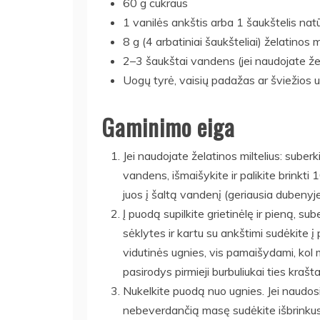
60 g cukraus
1 vanilės ankštis arba 1 šaukštelis nat
8 g (4 arbatiniai šaukšteliai) želatinos m
2–3 šaukštai vandens (jei naudojate žel
Uogų tyrė, vaisių padažas ar šviežios 
Gaminimo eiga
Jei naudojate želatinos miltelius: suberk
vandens, išmaišykite ir palikite brinkti 
juos į šaltą vandenį (geriausia dubenyj
Į puodą supilkite grietinėlę ir pieną, sub
sėklytes ir kartu su ankštimi sudėkite į 
vidutinės ugnies, vis pamaišydami, kol m
pasirodys pirmieji burbuliukai ties krašta
Nukelkite puodą nuo ugnies. Jei naudosite
nebeverdančią masę sudėkite išbrinkusią