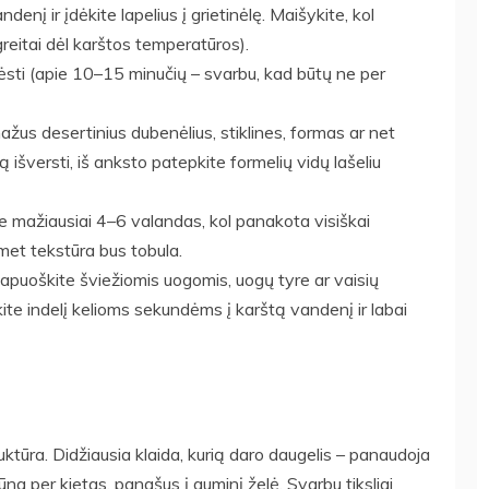
denį ir įdėkite lapelius į grietinėlę. Maišykite, kol
tų greitai dėl karštos temperatūros).
ėsti (apie 10–15 minučių – svarbu, kad būtų ne per
ažus desertinius dubenėlius, stiklines, formas ar net
ą išversti, iš anksto patepkite formelių vidų lašeliu
kite mažiausiai 4–6 valandas, kol panakota visiškai
omet tekstūra bus tobula.
 papuoškite šviežiomis uogomis, uogų tyre ar vaisių
kite indelį kelioms sekundėms į karštą vandenį ir labai
uktūra. Didžiausia klaida, kurią daro daugelis – panaudoja
na per kietas, panašus į guminį želė. Svarbu tiksliai