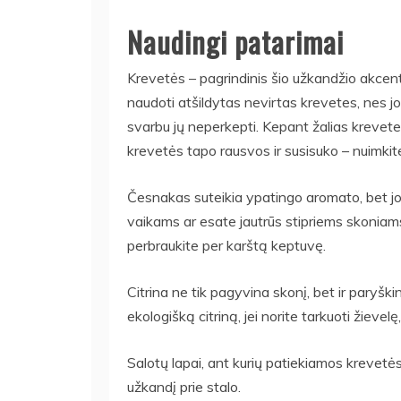
Naudingi patarimai
Krevetės – pagrindinis šio užkandžio akcenta
naudoti atšildytas nevirtas krevetes, nes jos 
svarbu jų neperkepti. Kepant žalias krevete
krevetės tapo rausvos ir susisuko – nuimkit
Česnakas suteikia ypatingo aromato, bet jo 
vaikams ar esate jautrūs stipriems skoniams
perbraukite per karštą keptuvę.
Citrina ne tik pagyvina skonį, bet ir pary
ekologišką citriną, jei norite tarkuoti žieve
Salotų lapai, ant kurių patiekiamos krevetės,
užkandį prie stalo.