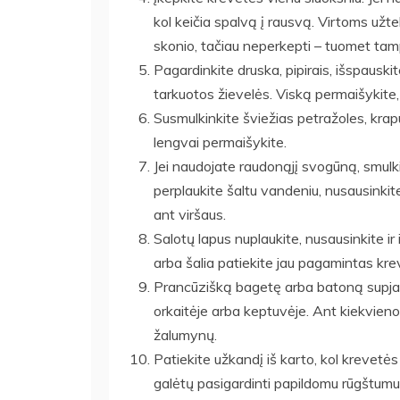
kol keičia spalvą į rausvą. Virtoms užtek
skonio, tačiau neperkepti – tuomet ta
Pagardinkite druska, pipirais, išspauskite 
tarkuotos žievelės. Viską permaišykite,
Susmulkinkite šviežias petražoles, krap
lengvai permaišykite.
Jei naudojate raudonąjį svogūną, smulki
perplaukite šaltu vandeniu, nusausinkite
ant viršaus.
Salotų lapus nuplaukite, nusausinkite ir
arba šalia patiekite jau pagamintas krev
Prancūzišką bagetę arba batoną supjaust
orkaitėje arba keptuvėje. Ant kiekvienos
žalumynų.
Patiekite užkandį iš karto, kol krevetės 
galėtų pasigardinti papildomu rūgštumu