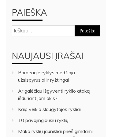
PAIEŠKA
Ieškoti:
NAUJAUSI ĮRAŠAI
Porbeagle ryklys medžioja
užsispyrusiai ir ryžtingai
Ar galėčiau išgyventi ryklio ataką
išduriant jam akis?
Kaip veikia slaugytojos rykliai
10 pavojingiausių ryklių
Mako ryklių jaunikliai prieš gimdami