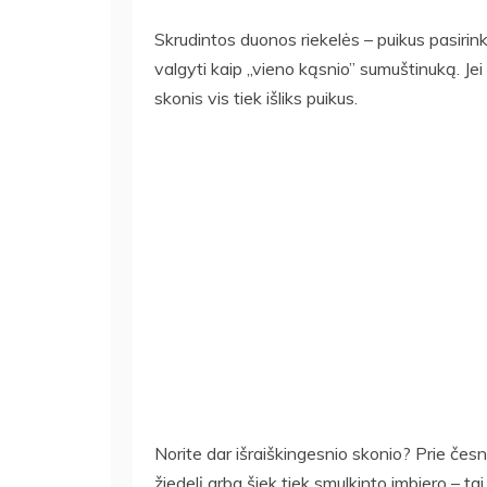
Skrudintos duonos riekelės – puikus pasirink
valgyti kaip „vieno kąsnio” sumuštinuką. Jei
skonis vis tiek išliks puikus.
Norite dar išraiškingesnio skonio? Prie česn
žiedelį arba šiek tiek smulkinto imbiero – tai