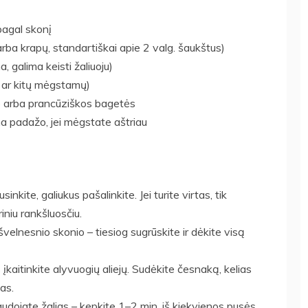
 pagal skonį
 arba krapų, standartiškai apie 2 valg. šaukštus)
 galima keisti žaliuoju)
ų ar kitų mėgstamų)
no arba prancūziškos bagetės
cha padažo, jei mėgstate aštriau
sinkite, galiukus pašalinkite. Jei turite virtas, tik
iniu rankšluosčiu.
švelnesnio skonio – tiesiog sugrūskite ir dėkite visą
įkaitinkite alyvuogių aliejų. Sudėkite česnaką, kelias
as.
audojate žalias – kepkite 1–2 min. iš kiekvienos pusės,