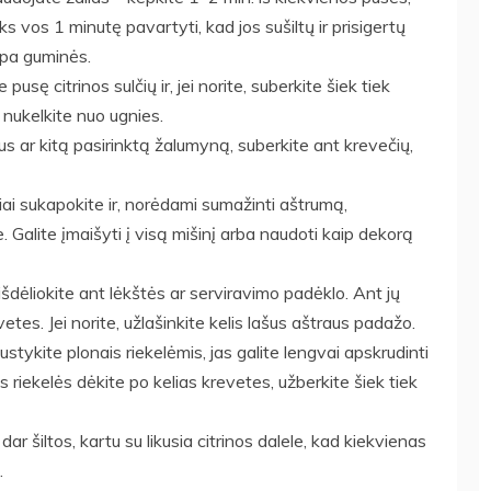
s vos 1 minutę pavartyti, kad jos sušiltų ir prisigertų
mpa guminės.
pusę citrinos sulčių ir, jei norite, suberkite šiek tiek
 nukelkite nuo ugnies.
us ar kitą pasirinktą žalumyną, suberkite ant krevečių,
ai sukapokite ir, norėdami sumažinti aštrumą,
. Galite įmaišyti į visą mišinį arba naudoti kaip dekorą
 išdėliokite ant lėkštės ar serviravimo padėklo. Ant jų
etes. Jei norite, užlašinkite kelis lašus aštraus padažo.
ykite plonais riekelėmis, jas galite lengvai apskrudinti
 riekelės dėkite po kelias krevetes, užberkite šiek tiek
dar šiltos, kartu su likusia citrinos dalele, kad kiekvienas
.