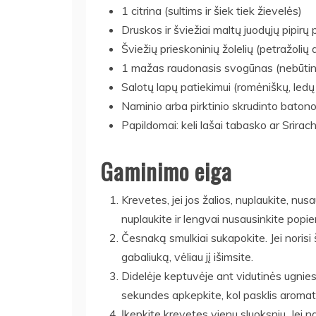
1 citrina (sultims ir šiek tiek žievelės)
Druskos ir šviežiai maltų juodųjų pipirų
Šviežių prieskoninių žolelių (petražolių
1 mažas raudonasis svogūnas (nebūtina,
Salotų lapų patiekimui (romėniškų, led
Naminio arba pirktinio skrudinto bato
Papildomai: keli lašai tabasko ar Srira
Gaminimo eiga
Krevetes, jei jos žalios, nuplaukite, nusau
nuplaukite ir lengvai nusausinkite popier
Česnaką smulkiai sukapokite. Jei norisi 
gabaliuką, vėliau jį išimsite.
Didelėje keptuvėje ant vidutinės ugnies 
sekundes apkepkite, kol pasklis aromat
Įkepkite krevetes vienu sluoksniu. Jei n