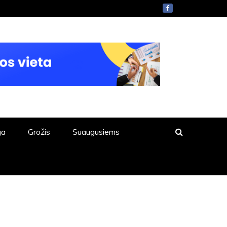
ga
Grožis
Suaugusiems