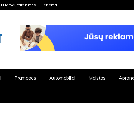
Nuorodų talpinimas
Reklama
ORDPRESS TINKLALAPIS
i
Pramogos
Automobiliai
Maistas
Apran