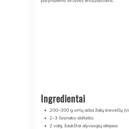
patyrusiems virtuvės entuziastams.
Ingredientai
200–300 g virtų arba žalių krevečių (vi
2–3 česnako skiltelės
2 valg. šaukštai alyvuogių aliejaus