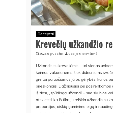
Receptai
Krevečių užkandžio re
2025 9 gruodžio
Gabija Mickevičienė
Užkandis su krevetėmis – tai vienas universa
šeimos vakarienėms, tiek didesniems svečių
greitai paruošiamos jūros gėrybės, kurios pui
prieskoniais. Dažniausiai jos pasirenkamos d
iš tiesų įspūdingą užkandį – nuo skubios va
atskleisti, ką iš tikrųjų reiškia užkandis su 
proporcijas, aiškią gaminimo eigą ir nauding