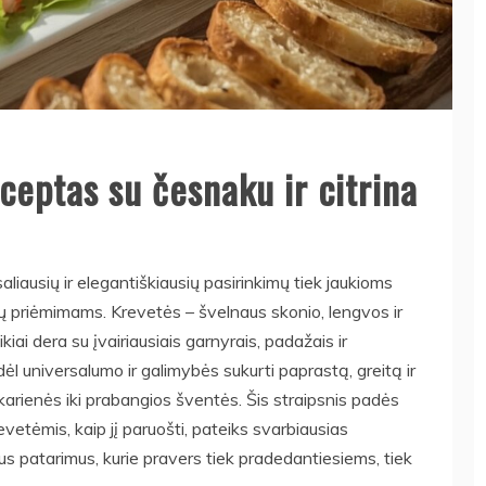
ceptas su česnaku ir citrina
liausių ir elegantiškiausių pasirinkimų tiek jaukioms
 priėmimams. Krevetės – švelnaus skonio, lengvos ir
kiai dera su įvairiausiais garnyrais, padažais ir
ėl universalumo ir galimybės sukurti paprastą, greitą ir
karienės iki prabangios šventės. Šis straipsnis padės
krevetėmis, kaip jį paruošti, pateiks svarbiausias
us patarimus, kurie pravers tiek pradedantiesiems, tiek