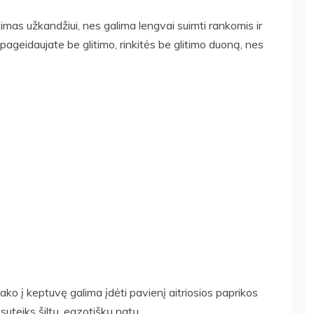
imas užkandžiui, nes galima lengvai suimti rankomis ir
 pageidaujate be glitimo, rinkitės be glitimo duoną, nes
ako į keptuvę galima įdėti pavienį aitriosios paprikos
 suteiks šiltų, egzotiškų natų.