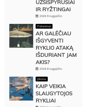
UŽSISPYRUSIAI
IR RYŽTINGAI
2026 9 rugpjūčio
Patarimai
AR GALĖČIAU
IŠGYVENTI
RYKLIO ATAKĄ
IŠDURIANT JAM
AKIS?
2026 8 rugpjūčio
Įdomu
KAIP VEIKIA
SLAUGYTOJOS
RYKLIAI