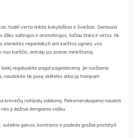
s, todėl verta rinktis kokybiškas ir šviežias. Geriausia
išliks sultingos ir aromatingos, tačiau tinka ir virtos, tik
s stenkitės neperlaikyti ant karštos ugnies; vos
e nuo karščio, antraip jos praras minkštumą.
kiekį reguliuokite pagal pageidavimą. Jei ruošiama
, naudokite tik pusę skiltelės arba ją trumpam
škina krevečių natūralų saldumą. Rekomenduojama naudoti
lę, nes ji dažnai dengiama vašku.
 suteikia gaivos, kontrasto ir padeda gražiai pristatyti