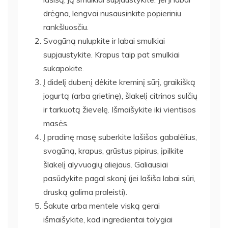
drėgna, lengvai nusausinkite popieriniu
rankšluosčiu.
Svogūną nulupkite ir labai smulkiai
supjaustykite. Krapus taip pat smulkiai
sukapokite.
Į didelį dubenį dėkite kreminį sūrį, graikišką
jogurtą (arba grietinę), šlakelį citrinos sulčių
ir tarkuotą žievelę. Išmaišykite iki vientisos
masės.
Į pradinę masę suberkite lašišos gabalėlius,
svogūną, krapus, grūstus pipirus, įpilkite
šlakelį alyvuogių aliejaus. Galiausiai
pasūdykite pagal skonį (jei lašiša labai sūri,
druską galima praleisti).
Šakute arba mentele viską gerai
išmaišykite, kad ingredientai tolygiai