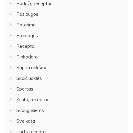
Padažų receptai
Paslaugos
Patarimai
Pramogos
Receptai
Rinkodara
Sapnų reikšmė
Skaičiuoklės
Sportas
Sriubų receptai
Suaugusiems
Sveikata
Tortų receptai