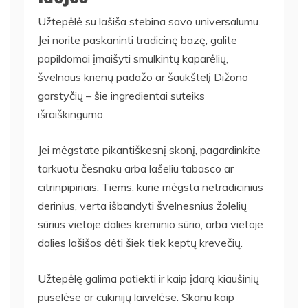
Užtepėlė su lašiša stebina savo universalumu.
Jei norite paskaninti tradicinę bazę, galite
papildomai įmaišyti smulkintų kaparėlių,
švelnaus krienų padažo ar šaukštelį Dižono
garstyčių – šie ingredientai suteiks
išraiškingumo.
Jei mėgstate pikantiškesnį skonį, pagardinkite
tarkuotu česnaku arba lašeliu tabasco ar
citrinpipiriais. Tiems, kurie mėgsta netradicinius
derinius, verta išbandyti švelnesnius žolelių
sūrius vietoje dalies kreminio sūrio, arba vietoje
dalies lašišos dėti šiek tiek keptų krevečių.
Užtepėlę galima patiekti ir kaip įdarą kiaušinių
puselėse ar cukinijų laivelėse. Skanu kaip