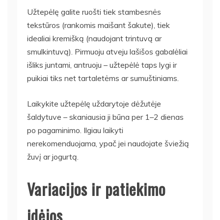
Užtepėlę galite ruošti tiek stambesnės
tekstūros (rankomis maišant šakute), tiek
idealiai kremišką (naudojant trintuvą ar
smulkintuvą). Pirmuoju atveju lašišos gabalėliai
išliks juntami, antruoju – užtepėlė taps lygi ir
puikiai tiks net tartaletėms ar sumuštiniams.
Laikykite užtepėlę uždarytoje dėžutėje
šaldytuve – skaniausia ji būna per 1–2 dienas
po pagaminimo. Ilgiau laikyti
nerekomenduojama, ypač jei naudojate šviežią
žuvį ar jogurtą.
Variacijos ir patiekimo
idėjos