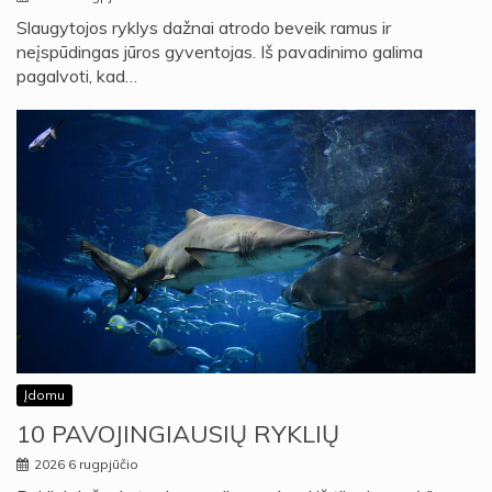
Slaugytojos ryklys dažnai atrodo beveik ramus ir
neįspūdingas jūros gyventojas. Iš pavadinimo galima
pagalvoti, kad…
Įdomu
10 PAVOJINGIAUSIŲ RYKLIŲ
2026 6 rugpjūčio