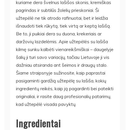
kuriame dera švelnus lašišos skonis, kremiškas
pagrindas ir subtilūs žolelių prieskoniai. Ši
užtepėlė ne tik atrodo rafinuotai, bet ir leidžia
išnaudoti tiek rūkytą, tiek virtą ar keptą lašišą.
Be to, ji puikiai dera su duona, krekeriais ar
daržovių lazdelėmis. Apie užtepėlės su lašiša
kilmę sunku kalbėti vienareikšmiškai – daugelyje
šalių ji turi savo variacijų, tačiau Lietuvoje ji vis
dažniau atsiranda ant šeimos ir draugų stalo.
Šiame straipsnyje sužinosite, kaip paprastai
pasigaminti gardžią užtepėlę su lašiša, kokių
ingredientų reikės, kaip ją pagardinti bei pateikti
originaliai, ir rasite daug profesionalių patarimų,
kad užtepėlė visada pavyktų.
Ingredientai