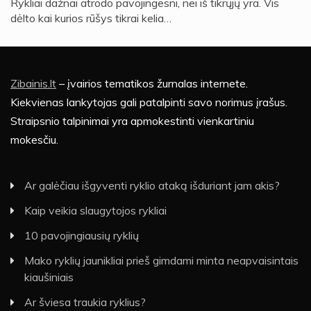
Rykliai dažnai atrodo pavojingesni, nei iš tikrųjų yra. Vis
dėlto kai kurios rūšys tikrai kelia…
Zibainis.lt
– įvairios tematikos žurnalas internete.
Kiekvienas lankytojas gali patalpinti savo norimus įrašus.
Straipsnio talpinimai yra apmokestinti vienkartiniu
mokesčiu.
Ar galėčiau išgyventi ryklio ataką išduriant jam akis?
Kaip veikia slaugytojos rykliai
10 pavojingiausių ryklių
Mako ryklių jaunikliai prieš gimdami minta neapvaisintais
kiaušiniais
Ar šviesa traukia ryklius?