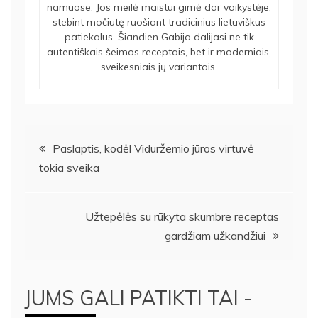
namuose. Jos meilė maistui gimė dar vaikystėje,
stebint močiutę ruošiant tradicinius lietuviškus
patiekalus. Šiandien Gabija dalijasi ne tik
autentiškais šeimos receptais, bet ir moderniais,
sveikesniais jų variantais.
Navigacija
Paslaptis, kodėl Viduržemio jūros virtuvė
tokia sveika
tarp
įrašų
Užtepėlės su rūkyta skumbre receptas
gardžiam užkandžiui
JUMS GALI PATIKTI TAI -