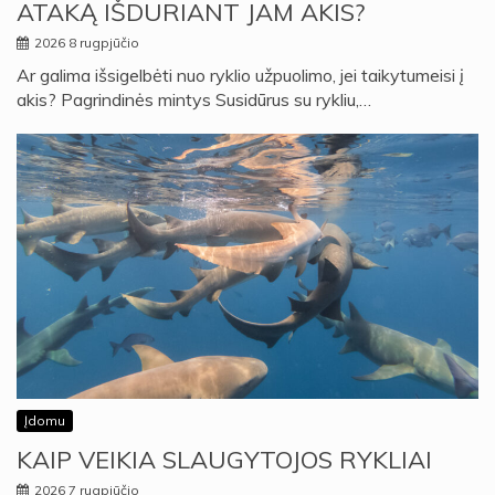
ATAKĄ IŠDURIANT JAM AKIS?
2026 8 rugpjūčio
Ar galima išsigelbėti nuo ryklio užpuolimo, jei taikytumeisi į
akis? Pagrindinės mintys Susidūrus su rykliu,…
Įdomu
KAIP VEIKIA SLAUGYTOJOS RYKLIAI
2026 7 rugpjūčio