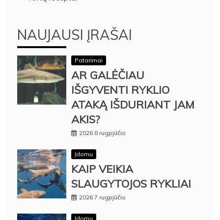
NAUJAUSI ĮRAŠAI
Patarimai
AR GALĖČIAU
IŠGYVENTI RYKLIO
ATAKĄ IŠDURIANT JAM
AKIS?
2026 8 rugpjūčio
Įdomu
KAIP VEIKIA
SLAUGYTOJOS RYKLIAI
2026 7 rugpjūčio
Įdomu