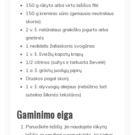
150 g rūkyto arba virto lašišos filė
150 g kreminio sūrio (geriausia neutralaus
skonio)
2 v. š. natūralaus graikiško jogurto arba
grietinės
1 nedidelis žaliaskonis svogūnas
1 v. š. šviežių kapotų krapų
1/2 citrinos (sultys ir tarkuota žievelė)
1 a. š. grūstų juodųjų pipirų
Druskos pagal skonį
1 v. š. alyvuogių aliejaus (nebūtina, bet
suteikia šilkinės tekstūros)
Gaminimo eiga
Paruoškite lašišą. Jei naudojate rūkytą
lašišą, ją smulkiai supjaustykite. Jei ji labai