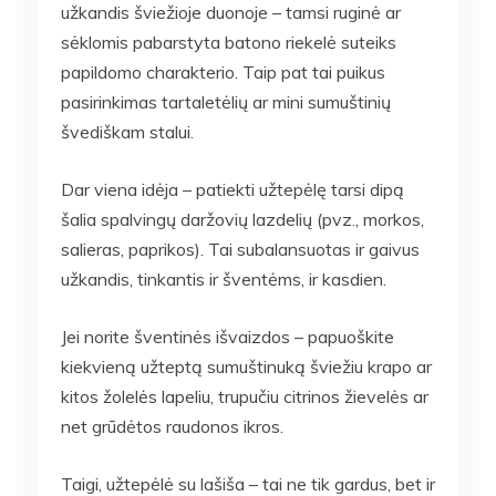
užkandis šviežioje duonoje – tamsi ruginė ar
sėklomis pabarstyta batono riekelė suteiks
papildomo charakterio. Taip pat tai puikus
pasirinkimas tartaletėlių ar mini sumuštinių
švediškam stalui.
Dar viena idėja – patiekti užtepėlę tarsi dipą
šalia spalvingų daržovių lazdelių (pvz., morkos,
salieras, paprikos). Tai subalansuotas ir gaivus
užkandis, tinkantis ir šventėms, ir kasdien.
Jei norite šventinės išvaizdos – papuoškite
kiekvieną užteptą sumuštinuką šviežiu krapo ar
kitos žolelės lapeliu, trupučiu citrinos žievelės ar
net grūdėtos raudonos ikros.
Taigi, užtepėlė su lašiša – tai ne tik gardus, bet ir