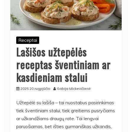
Receptai
Lašišos užtepėlės
receptas šventiniam ar
kasdieniam stalui
2025 20 rugpjūčio
Gabija Mickevičienė
Užtepėlė su lašiša – tai nuostabus pasirinkimas
tiek šventiniam stalui, tiek greitiems pusryčiams
ar užkandžiams draugų rate. Tai lengvai
paruošiamas, bet išties gurmaniškas užkandis,