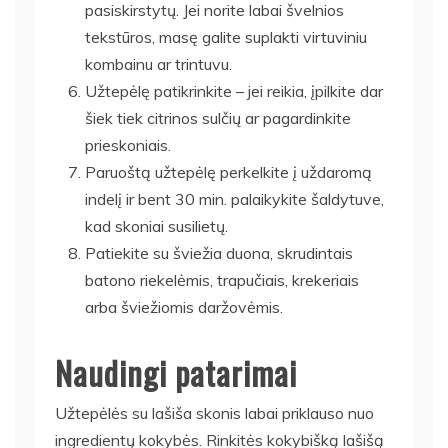
pasiskirstytų. Jei norite labai švelnios
tekstūros, masę galite suplakti virtuviniu
kombainu ar trintuvu.
Užtepėlę patikrinkite – jei reikia, įpilkite dar
šiek tiek citrinos sulčių ar pagardinkite
prieskoniais.
Paruoštą užtepėlę perkelkite į uždaromą
indelį ir bent 30 min. palaikykite šaldytuve,
kad skoniai susilietų.
Patiekite su šviežia duona, skrudintais
batono riekelėmis, trapučiais, krekeriais
arba šviežiomis daržovėmis.
Naudingi patarimai
Užtepėlės su lašiša skonis labai priklauso nuo
ingredientų kokybės. Rinkitės kokybišką lašišą