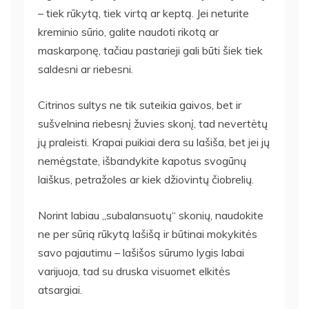
– tiek rūkytą, tiek virtą ar keptą. Jei neturite
kreminio sūrio, galite naudoti rikotą ar
maskarponę, tačiau pastarieji gali būti šiek tiek
saldesni ar riebesni.
Citrinos sultys ne tik suteikia gaivos, bet ir
sušvelnina riebesnį žuvies skonį, tad nevertėtų
jų praleisti. Krapai puikiai dera su lašiša, bet jei jų
nemėgstate, išbandykite kapotus svogūnų
laiškus, petražoles ar kiek džiovintų čiobrelių.
Norint labiau „subalansuotų“ skonių, naudokite
ne per sūrią rūkytą lašišą ir būtinai mokykitės
savo pajautimu – lašišos sūrumo lygis labai
varijuoja, tad su druska visuomet elkitės
atsargiai.