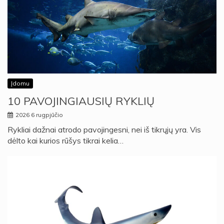
Įdomu
10 PAVOJINGIAUSIŲ RYKLIŲ
2026 6 rugpjūčio
Rykliai dažnai atrodo pavojingesni, nei iš tikrųjų yra. Vis
dėlto kai kurios rūšys tikrai kelia…