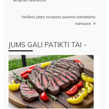
lengvam skanėstui
tarp
įrašų
Varškės įdaro receptas purioms bandelėms
namuose
JUMS GALI PATIKTI TAI -