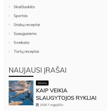
Skaičiuoklės
Sportas
Sriubų receptai
Suaugusiems
Sveikata
Tortų receptai
NAUJAUSI ĮRAŠAI
Įdomu
KAIP VEIKIA
SLAUGYTOJOS RYKLIAI
2026 7 rugpjūčio