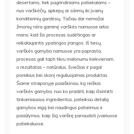
desertams, tiek pagrindiniams patiekalams –
nuo varškėčių, apkepų ar sūrimų iki įvairių
konditerinių gardėsių. Tačiau dar nemažai
žmonių nėra gaminę varškės namuose arba
mano, kad šis procesas sudėtingas ar
reikalaujantis ypatingos įrangos. Iš tiesų,
varškės gamyba namuose yra paprasta,
procesas gali tapti tikru malonumu kiekvienam,
o rezultatas – natūralus, šviežias ir pagal
poreikius bei skonį reguliuojamas produktas.
Šiame straipsnyje paaiškinsiu, ką reiškia
varškės gamyba, nuo ko pradėti, kaip išsirinkti
tinkamiausius ingredientus, pateiksiu detalią
gamybos eigą bei naudingus patarimus ir
pasiūlymus, kaip šią varškę panaudoti įvairiuose
patiekaluose.