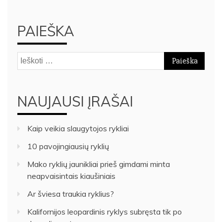
PAIEŠKA
Ieškoti:
NAUJAUSI ĮRAŠAI
Kaip veikia slaugytojos rykliai
10 pavojingiausių ryklių
Mako ryklių jaunikliai prieš gimdami minta
neapvaisintais kiaušiniais
Ar šviesa traukia ryklius?
Kalifornijos leopardinis ryklys subręsta tik po