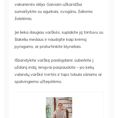
vakarienės idėja. Gaiviam užkandžiui
sumaišykite su agurkais, svogūnu, žaliomis
žolelėmis.
Jei lieka daugiau varškės, suplakite ją trintuvu su
šlakeliu medaus ir naudojite kaip kremą
pyragams, ar praturtinkite blyneliais.
Išbandykite varškę paslėgdami: suberkite į
uždarą indą, lengvai paspauskite – po kelių
valandų varškė tvirtės ir taps tobula sūriams ar
spalvingiems užtepėlėms.