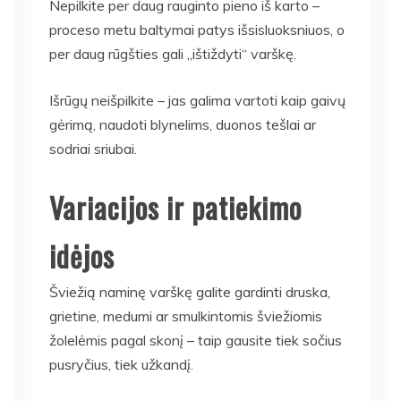
Nepilkite per daug rauginto pieno iš karto –
proceso metu baltymai patys išsisluoksniuos, o
per daug rūgšties gali „ištiždyti“ varškę.
Išrūgų neišpilkite – jas galima vartoti kaip gaivų
gėrimą, naudoti blynelims, duonos tešlai ar
sodriai sriubai.
Variacijos ir patiekimo
idėjos
Šviežią naminę varškę galite gardinti druska,
grietine, medumi ar smulkintomis šviežiomis
žolelėmis pagal skonį – taip gausite tiek sočius
pusryčius, tiek užkandį.