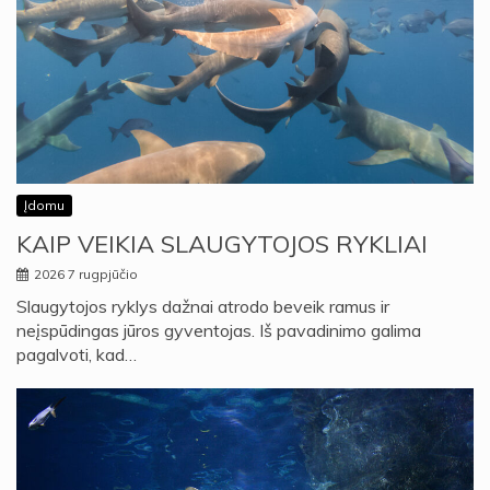
Įdomu
KAIP VEIKIA SLAUGYTOJOS RYKLIAI
2026 7 rugpjūčio
Slaugytojos ryklys dažnai atrodo beveik ramus ir
neįspūdingas jūros gyventojas. Iš pavadinimo galima
pagalvoti, kad…