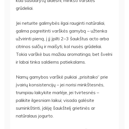
kad susidarytų didesni, minkšti varškės
grūdeliai.
Jei neturite galimybės ilgai rauginti natūraliai,
galima pagreitinti varškės gamybą – užtenka
užvirinti pieną, į jį įpilti 2–3 šaukštus acto arba
citrinos sulčių ir maišyti, kol nusės grūdeliai.
Tokia varškė bus mažiau aromatinga, bet švelni
ir labai tinka saldiems patiekalams.
Namų gamybos varškė puikiai „prisitaiko“ prie
įvairių konsistencijų – jei norisi minkštesnės,
trumpiau laikykite marlėje, jei tvirtesnės –
palikite ilgesniam laikui; visada galėsite
suminkštinti, įdėję šaukštelį grietinės ar
natūralaus jogurto.