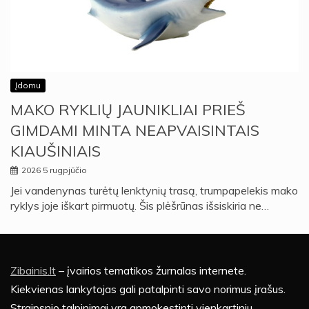
Įdomu
MAKO RYKLIŲ JAUNIKLIAI PRIEŠ
GIMDAMI MINTA NEAPVAISINTAIS
KIAUŠINIAIS
2026 5 rugpjūčio
Jei vandenynas turėtų lenktynių trasą, trumpapelekis mako
ryklys joje iškart pirmuotų. Šis plėšrūnas išsiskiria ne…
Zibainis.lt
– įvairios tematikos žurnalas internete.
Kiekvienas lankytojas gali patalpinti savo norimus įrašus.
Straipsnio talpinimai yra apmokestinti vienkartiniu