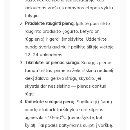
kiekvienas varškės gamybos etapas vyktų
tolygiai.
Pradėkite rauginti pieną.
Įpilkite pasirinkto
rauginto produkto (jogurto, kefyro ar
rūgpienio) ir gerai išmaišykite. Uždenkite
puodą švariu audiniu ir palikite šiltoje vietoje
12–24 valandoms.
Tikrinkite, ar pienas surūgo.
Surūgęs pienas
tampa tirštas, primena žele, išskiria nedidelį
kiekį žalsvai gelsvo išrūgų skysčio. Jei
skystis dar nesisiskiria — pienas dar turi
rūgti.
Kaitinkite surūgusį pieną.
Supilkite jį į švarų
puodą ir labai lėtai šildykite ant silpnos
ugnies iki ~40–50°C (nemaišykite, kol
šyla!). Tai padės baltymams sulipti į varškę.