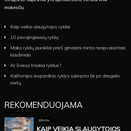
mokesčiu.
Kaip veikia slaugytojos rykliai
10 pavojingiausių ryklių
Mako ryklių jaunikliai prieš gimdami minta neapvaisintais
kiaušiniais
Ar šviesa traukia ryklius?
Kalifornijos leopardinis ryklys subręsta tik po daugelio
metų
REKOMENDUOJAMA
Įdomu
KAIP VEIKIA SLAUGYTOJOS