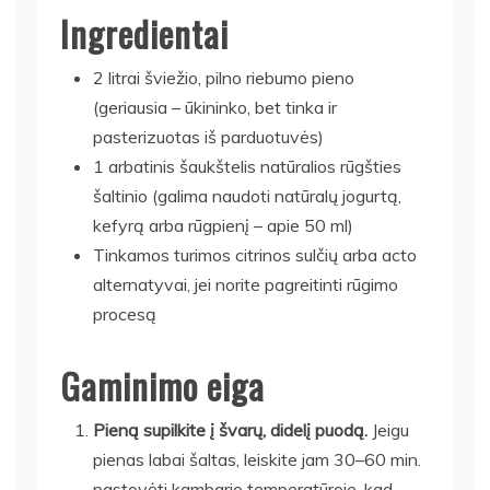
Ingredientai
2 litrai šviežio, pilno riebumo pieno
(geriausia – ūkininko, bet tinka ir
pasterizuotas iš parduotuvės)
1 arbatinis šaukštelis natūralios rūgšties
šaltinio (galima naudoti natūralų jogurtą,
kefyrą arba rūgpienį – apie 50 ml)
Tinkamos turimos citrinos sulčių arba acto
alternatyvai, jei norite pagreitinti rūgimo
procesą
Gaminimo eiga
Pieną supilkite į švarų, didelį puodą.
Jeigu
pienas labai šaltas, leiskite jam 30–60 min.
pastovėti kambario temperatūroje, kad