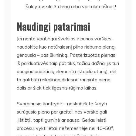
šaldytuve iki 3 dienų arba vartokite iškart!
Naudingi patarimai
Jei norite ypatingai švelnios ir purios varškės,
naudokite kuo natūralesnį pilno riebumo pieną,
geriausia – pas ūkininką. Pasterizuotas pienas
iš parduotuvės taip pat tiks, tačiau dažnai jis turi
daugiau pridėtinių elementų (stabilizatorių), dėl
to gali būti reikalinga didesnė rauginto pieno
dalis ar šiek tiek ilgesnis rūgimo laikas.
Svarbiausia kantrybė – neskubėkite šildyti
surūgusio pieno per greitai, nes varškė gali
„ištižti“, tapti guminė ar sausa. Geriau leisti
procesui vykti lėtai, nežemesnėje nei 40–50°,