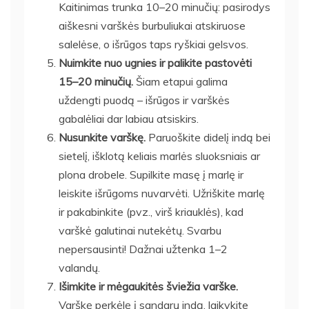
Kaitinimas trunka 10–20 minučių: pasirodys
aiškesni varškės burbuliukai atskiruose
salelėse, o išrūgos taps ryškiai gelsvos.
Nuimkite nuo ugnies ir palikite pastovėti
15–20 minučių.
Šiam etapui galima
uždengti puodą – išrūgos ir varškės
gabalėliai dar labiau atsiskirs.
Nusunkite varškę.
Paruoškite didelį indą bei
sietelį, išklotą keliais marlės sluoksniais ar
plona drobele. Supilkite masę į marlę ir
leiskite išrūgoms nuvarvėti. Užriškite marlę
ir pakabinkite (pvz., virš kriauklės), kad
varškė galutinai nutekėtų. Svarbu
nepersausinti! Dažnai užtenka 1–2
valandų.
Išimkite ir mėgaukitės šviežia varške.
Varškę perkėlę į sandarų indą, laikykite