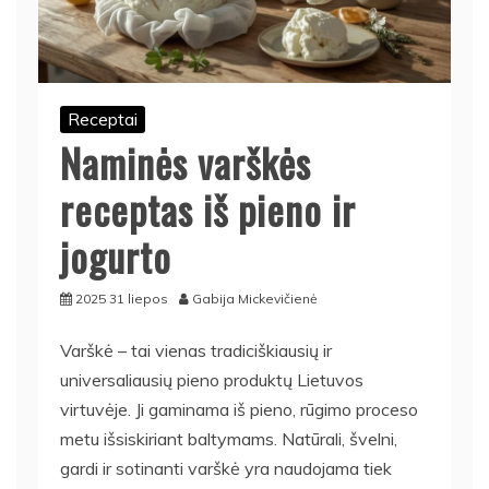
Receptai
Naminės varškės
receptas iš pieno ir
jogurto
2025 31 liepos
Gabija Mickevičienė
Varškė – tai vienas tradiciškiausių ir
universaliausių pieno produktų Lietuvos
virtuvėje. Ji gaminama iš pieno, rūgimo proceso
metu išsiskiriant baltymams. Natūrali, švelni,
gardi ir sotinanti varškė yra naudojama tiek