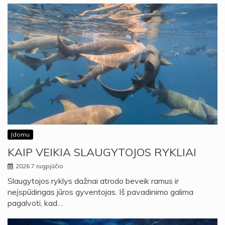
Įdomu
KAIP VEIKIA SLAUGYTOJOS RYKLIAI
2026 7 rugpjūčio
Slaugytojos ryklys dažnai atrodo beveik ramus ir
neįspūdingas jūros gyventojas. Iš pavadinimo galima
pagalvoti, kad…