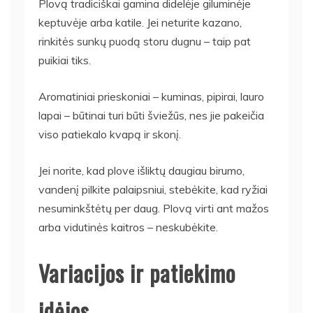
Plovą tradiciškai gamina didelėje giluminėje
keptuvėje arba katile. Jei neturite kazano,
rinkitės sunkų puodą storu dugnu – taip pat
puikiai tiks.
Aromatiniai prieskoniai – kuminas, pipirai, lauro
lapai – būtinai turi būti šviežūs, nes jie pakeičia
viso patiekalo kvapą ir skonį.
Jei norite, kad plove išliktų daugiau birumo,
vandenį pilkite palaipsniui, stebėkite, kad ryžiai
nesuminkštėtų per daug. Plovą virti ant mažos
arba vidutinės kaitros – neskubėkite.
Variacijos ir patiekimo
idėjos