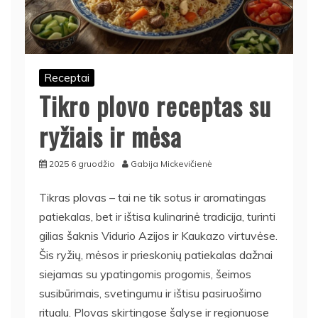
Receptai
Tikro plovo receptas su
ryžiais ir mėsa
2025 6 gruodžio
Gabija Mickevičienė
Tikras plovas – tai ne tik sotus ir aromatingas
patiekalas, bet ir ištisa kulinarinė tradicija, turinti
gilias šaknis Vidurio Azijos ir Kaukazo virtuvėse.
Šis ryžių, mėsos ir prieskonių patiekalas dažnai
siejamas su ypatingomis progomis, šeimos
susibūrimais, svetingumu ir ištisu pasiruošimo
ritualu. Plovas skirtingose šalyse ir regionuose