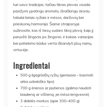
turi savo tradicijas, tačiau tikras plovas visada
pasižymi ypatingu aromatu, išraiškingu skoniu,
tobulai biriais ryžiais ir mėsos, daržovių bei
prieskonių harmonija. Šiame straipsnyje
sužinosite, kas iš tiesų sudaro tikrą plovą, kaip jį
paruošti žingsnis po žingsnio, ir kokias variacijas
bei patiekimo būdus verta išbandyti jūsų namų
virtuvėje.
Ingredientai
500 g ilgagrūdžių ryžių (geriausia – basmati
arba uzbekiško tipo)
700 g ėrienos ar jautienos (galima naudoti
kiaulieną ar vištieną, jei mėsa lengvesnė)
3 didelės morkos (apie 300–400 g)