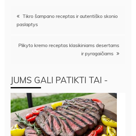
Navigacija
Tikro šampano receptas ir autentiško skonio
paslaptys
tarp
įrašų
Plikyto kremo receptas klasikiniams desertams
ir pyragaičiams
JUMS GALI PATIKTI TAI -