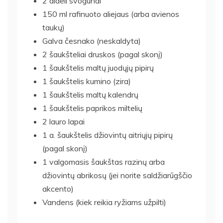
2 dideli svogūnai
150 ml rafinuoto aliejaus (arba avienos
taukų)
Galva česnako (neskaldyta)
2 šaukšteliai druskos (pagal skonį)
1 šaukštelis maltų juodųjų pipirų
1 šaukštelis kumino (zira)
1 šaukštelis maltų kalendrų
1 šaukštelis paprikos miltelių
2 lauro lapai
1 a. šaukštelis džiovintų aitriųjų pipirų
(pagal skonį)
1 valgomasis šaukštas razinų arba
džiovintų abrikosų (jei norite saldžiarūgščio
akcento)
Vandens (kiek reikia ryžiams užpilti)