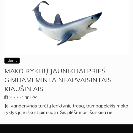
Įdomu
MAKO RYKLIŲ JAUNIKLIAI PRIEŠ
GIMDAMI MINTA NEAPVAISINTAIS
KIAUŠINIAIS
2026 5 rugpjūčio
Jei vandenynas turėtų lenktynių trasą, trumpapelekis mako
ryklys joje iškart pirmuotų. Šis plėšrūnas išsiskiria ne…