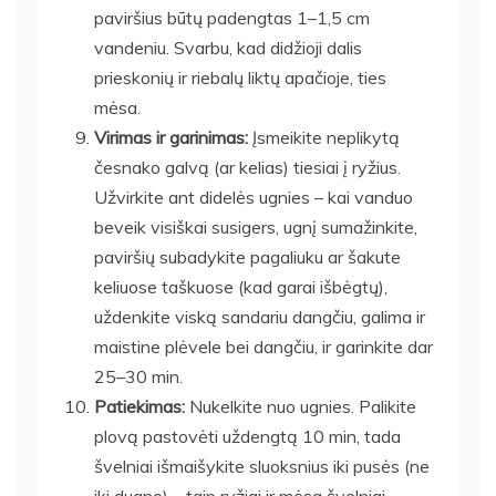
paviršius būtų padengtas 1–1,5 cm
vandeniu. Svarbu, kad didžioji dalis
prieskonių ir riebalų liktų apačioje, ties
mėsa.
Virimas ir garinimas:
Įsmeikite neplikytą
česnako galvą (ar kelias) tiesiai į ryžius.
Užvirkite ant didelės ugnies – kai vanduo
beveik visiškai susigers, ugnį sumažinkite,
paviršių subadykite pagaliuku ar šakute
keliuose taškuose (kad garai išbėgtų),
uždenkite viską sandariu dangčiu, galima ir
maistine plėvele bei dangčiu, ir garinkite dar
25–30 min.
Patiekimas:
Nukelkite nuo ugnies. Palikite
plovą pastovėti uždengtą 10 min, tada
švelniai išmaišykite sluoksnius iki pusės (ne
iki dugno) – taip ryžiai ir mėsa švelniai