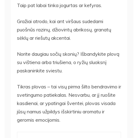
Taip pat labai tinka jogurtas ar kefyras.
Gražiai atrodo, kai ant viršaus sudedami
puošnūs razinų, džiovintų abrikosų, granatų
sėklų ar riešutų akcentai.
Norite daugiau sočių skonių? Išbandykite plovą
su vištiena arba triušiena, o ryžių sluoksnį
paskaninkite sviestu.
Tikras plovas – tai visų pirma šilto bendravimo ir
svetingumo patiekalas. Nesvarbu, ar jį ruošite
kasdienai, ar ypatingai šventei, plovas visada
jūsų namus užpildys išskirtiniu aromatu ir
geromis emocijomis.