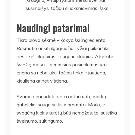
susimaišys, tačiau sluoksniavimas išliks.
Naudingi patarimai
Tikro plovo sėkmė – kokybiški ingredientai.
Basmatio ar kiti ilgagrūdžiai ryžiai puikiai tiks,
nes jie išlieka birūs ir sugeria skonius. Atrinkite
šviežią mėsą – geriausias pasirinkimas yra
ėriena su riebaliuku, tačiau tinka ir jautiena,
kiauliena ar net vištiena.
Svarbu nenaudoti trintų ar tarkuotų morkų –
gabalėliai saugo sultis ir aromatą. Morkų ir
svogūnų kiekis turėtų būti nemažas: tai suteikia
švelnumo, sultingumo.