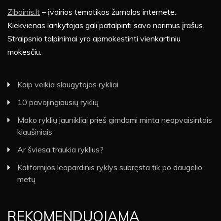
Zibainis.lt
– įvairios tematikos žurnalas internete.
Kiekvienas lankytojas gali patalpinti savo norimus įrašus.
Straipsnio talpinimai yra apmokestinti vienkartiniu
mokesčiu.
Kaip veikia slaugytojos rykliai
10 pavojingiausių ryklių
Mako ryklių jaunikliai prieš gimdami minta neapvaisintais
kiaušiniais
Ar šviesa traukia ryklius?
Kalifornijos leopardinis ryklys subręsta tik po daugelio
metų
REKOMENDUOJAMA