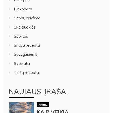
Rinkodara
Sapnų reikšmė
Skaičiuoklės
Sportas
Sriubų receptai
Suaugusiems
Sveikata
Tortų receptai
NAUJAUSI ĮRAŠAI
Įdomu
KAIP VEIKIA