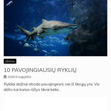
Įdomu
10 PAVOJINGIAUSIŲ RYKLIŲ
2026 6 rugpjūčio
Rykliai dažnai atrodo pavojingesni, nei iš tikrųjų yra. Vis
dėlto kai kurios rūšys tikrai kelia…