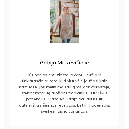
Gabija Mickevičienė
Kulinarijos entuziastė, receptų kūrėja ir
tinklaraščio autorė, kuri virtuvėje jaučiasi kaip
namuose. Jos meilė maistui gimė dar vaikystėje,
stebint močiutę ruošiant tradicinius lietuviškus
patiekalus. Šiandien Gabija dalijasi ne tik
autentiškais šeimos receptais, bet ir moderniais,
sveikesniais jų variantais.