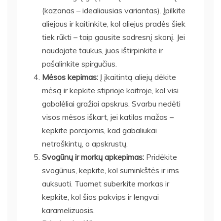
(kazanas – idealiausias variantas). Įpilkite
aliejaus ir kaitinkite, kol aliejus pradės šiek
tiek rūkti – taip gausite sodresnį skonį. Jei
naudojate taukus, juos ištirpinkite ir
pašalinkite spirgučius.
Mėsos kepimas:
Į įkaitintą aliejų dėkite
mėsą ir kepkite stiprioje kaitroje, kol visi
gabalėliai gražiai apskrus. Svarbu nedėti
visos mėsos iškart, jei katilas mažas –
kepkite porcijomis, kad gabaliukai
netroškintų, o apskrustų.
Svogūnų ir morkų apkepimas:
Pridėkite
svogūnus, kepkite, kol suminkštės ir ims
auksuoti. Tuomet suberkite morkas ir
kepkite, kol šios pakvips ir lengvai
karamelizuosis.