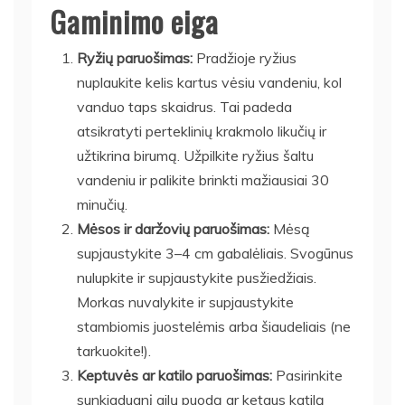
Gaminimo eiga
Ryžių paruošimas:
Pradžioje ryžius
nuplaukite kelis kartus vėsiu vandeniu, kol
vanduo taps skaidrus. Tai padeda
atsikratyti perteklinių krakmolo likučių ir
užtikrina birumą. Užpilkite ryžius šaltu
vandeniu ir palikite brinkti mažiausiai 30
minučių.
Mėsos ir daržovių paruošimas:
Mėsą
supjaustykite 3–4 cm gabalėliais. Svogūnus
nulupkite ir supjaustykite pusžiedžiais.
Morkas nuvalykite ir supjaustykite
stambiomis juostelėmis arba šiaudeliais (ne
tarkuokite!).
Keptuvės ar katilo paruošimas:
Pasirinkite
sunkiadugnį gilų puodą ar ketaus katilą