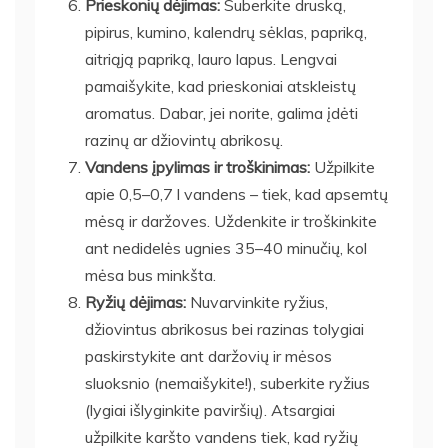
Prieskonių dėjimas:
Suberkite druską,
pipirus, kumino, kalendrų sėklas, papriką,
aitriąją papriką, lauro lapus. Lengvai
pamaišykite, kad prieskoniai atskleistų
aromatus. Dabar, jei norite, galima įdėti
razinų ar džiovintų abrikosų.
Vandens įpylimas ir troškinimas:
Užpilkite
apie 0,5–0,7 l vandens – tiek, kad apsemtų
mėsą ir daržoves. Uždenkite ir troškinkite
ant nedidelės ugnies 35–40 minučių, kol
mėsa bus minkšta.
Ryžių dėjimas:
Nuvarvinkite ryžius,
džiovintus abrikosus bei razinas tolygiai
paskirstykite ant daržovių ir mėsos
sluoksnio (nemaišykite!), suberkite ryžius
(lygiai išlyginkite paviršių). Atsargiai
užpilkite karšto vandens tiek, kad ryžių