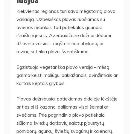
Kiekvienas regionas turi savo mėgstamą plovo
variaciją. Uzbekiškas plovas ruošiamas su
avienos riebalais, tad patiekalas gaunasi
išraiškingesnis. Azerbaidžane dažnai dėdami
džiovinti vaisiai – rūgštelė nuo abrikosų ar
razinų suteikia plovui šventiškumo.
Egzistuoja vegetariška plovo versija – mėsą
galima keisti moliūgu, baklažanais, avinžirniais ar
kartais keptais grybais.
Plovas dažniausiai patiekiamas didelėje lėkštėje
ar tiesiai iš kazano, dalijamas visai šeimai ar
svečiams. Prie pagrindinio plovo patiekalo
siūloma šviežių daržovių salotų: pjaustytų
pomidorų, agurkų, šviežių svogūnų ir kalendrų.