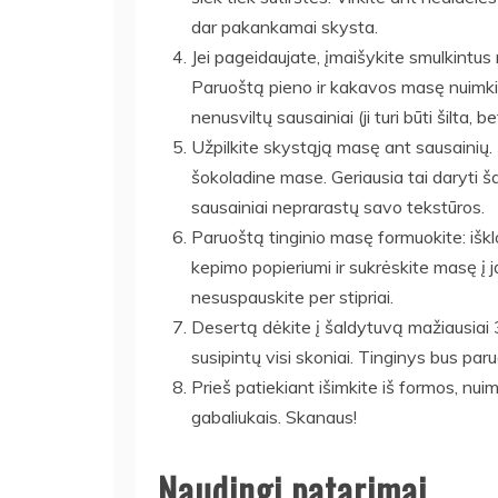
dar pakankamai skysta.
Jei pageidaujate, įmaišykite smulkintus 
Paruoštą pieno ir kakavos masę nuimkit
nenusviltų sausainiai (ji turi būti šilta, b
Užpilkite skystąją masę ant sausainių. Š
šokoladine mase. Geriausia tai daryti 
sausainiai neprarastų savo tekstūros.
Paruoštą tinginio masę formuokite: iš
kepimo popieriumi ir sukrėskite masę į 
nesuspauskite per stipriai.
Desertą dėkite į šaldytuvą mažiausiai 3
susipintų visi skoniai. Tinginys bus par
Prieš patiekiant išimkite iš formos, nui
gabaliukais. Skanaus!
Naudingi patarimai