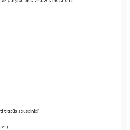
 tiek patyrusiems virtuvės meistrams.
i trapūs sausainiai)
onį)