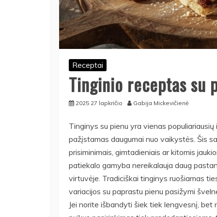
Receptai
Tinginio receptas su 
2025 27 lapkričio
Gabija Mickevičienė
Tinginys su pienu yra vienas populiariausių 
pažįstamas daugumai nuo vaikystės. Šis sal
prisiminimais, gimtadieniais ar kitomis jau
patiekalo gamyba nereikalauja daug pastang
virtuvėje. Tradiciškai tinginys ruošiamas ti
variacijos su paprastu pienu pasižymi švel
Jei norite išbandyti šiek tiek lengvesnį, be