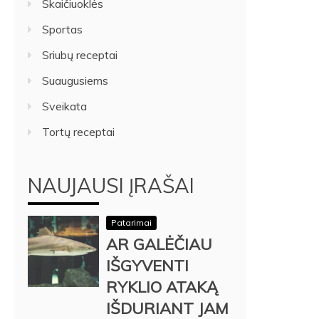
Skaičiuoklės
Sportas
Sriubų receptai
Suaugusiems
Sveikata
Tortų receptai
NAUJAUSI ĮRAŠAI
Patarimai
AR GALĖČIAU
IŠGYVENTI
RYKLIO ATAKĄ
IŠDURIANT JAM