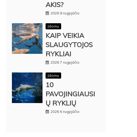
AKIS?
2026 8 rugpjūčio
Įdomu
KAIP VEIKIA
SLAUGYTOJOS
RYKLIAI
2026 7 rugpjūčio
Įdomu
10
PAVOJINGIAUSI
Ų RYKLIŲ
2026 6 rugpjūčio