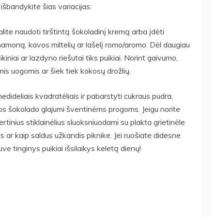
, išbandykite šias variacijas:
lite naudoti tirštintą šokoladinį kremą arba įdėti
namoną, kavos miltelių ar lašelį romo/aromo. Dėl daugiau
ikiniai ar lazdyno riešutai tiks puikiai. Norint gaivumo,
is uogomis ar šiek tiek kokosų drožlių.
nedideliais kvadratėliais ir pabarstyti cukraus pudra,
altos šokolado glajumi šventinėms progoms. Jeigu norite
rtinius stiklainėlius sluoksniuodami su plakta grietinėle
s ar kaip saldus užkandis piknike. Jei ruošiate didesne
uve tinginys puikiai išsilaikys keletą dienų!