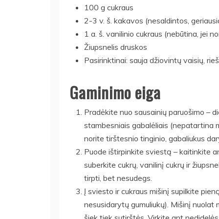
100 g cukraus
2-3 v. š. kakavos (nesaldintos, geriausi
1 a. š. vanilinio cukraus (nebūtina, jei 
Žiupsnelis druskos
Pasirinktinai: sauja džiovintų vaisių, ri
Gaminimo eiga
Pradėkite nuo sausainių paruošimo – dide
stambesniais gabalėliais (nepatartina mal
norite tirštesnio tinginio, gabaliukus d
Puode ištirpinkite sviestą – kaitinkite a
suberkite cukrų, vanilinį cukrų ir žiupsn
tirpti, bet nesudegs.
Į sviesto ir cukraus mišinį supilkite pie
nesusidarytų gumuliukų). Mišinį nuolat m
šiek tiek sutirštės. Virkite ant nedidelės