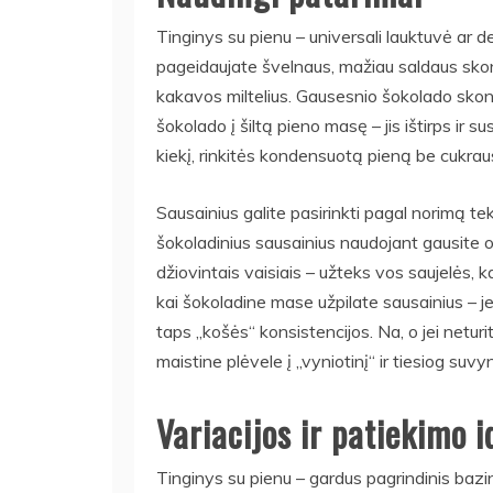
Tinginys su pienu – universali lauktuvė ar de
pageidaujate švelnaus, mažiau saldaus skoni
kakavos miltelius. Gausesnio šokolado skon
šokolado į šiltą pieno masę – jis ištirps ir 
kiekį, rinkitės kondensuotą pieną be cukrau
Sausainius galite pasirinkti pagal norimą tek
šokoladinius sausainius naudojant gausite ori
džiovintais vaisiais – užteks vos saujelės, 
kai šokoladine mase užpilate sausainius – jei
taps „košės“ konsistencijos. Na, o jei netur
maistine plėvele į „vyniotinį“ ir tiesiog suvy
Variacijos ir patiekimo i
Tinginys su pienu – gardus pagrindinis bazini