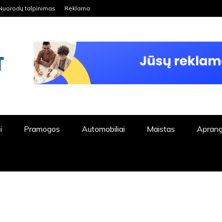
Nuorodų talpinimas
Reklama
ORDPRESS TINKLALAPIS
i
Pramogos
Automobiliai
Maistas
Apran