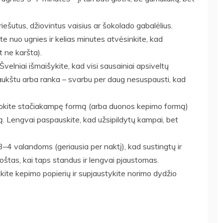
riešutus, džiovintus vaisius ar šokolado gabalėlius.
e nuo ugnies ir kelias minutes atvėsinkite, kad
et ne karšta).
velniai išmaišykite, kad visi sausainiai apsiveltų
šaukštu arba ranka – svarbu per daug nesuspausti, kad
klokite stačiakampę formą (arba duonos kepimo formą)
ją. Lengvai paspauskite, kad užsipildytų kampai, bet
–4 valandoms (geriausia per naktį), kad sustingtų ir
uoštas, kai taps standus ir lengvai pjaustomas.
mkite kepimo popierių ir supjaustykite norimo dydžio