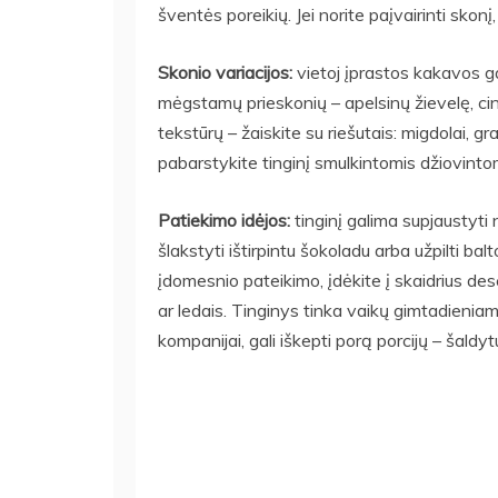
šventės poreikių. Jei norite paįvairinti skonį
Skonio variacijos:
vietoj įprastos kakavos ga
mėgstamų prieskonių – apelsinų žievelę, ci
tekstūrų – žaiskite su riešutais: migdolai, gra
pabarstykite tinginį smulkintomis džiovintom
Patiekimo idėjos:
tinginį galima supjaustyti 
šlakstyti ištirpintu šokoladu arba užpilti b
įdomesnio pateikimo, įdėkite į skaidrius dese
ar ledais. Tinginys tinka vaikų gimtadieniam
kompanijai, gali iškepti porą porcijų – šaldyt