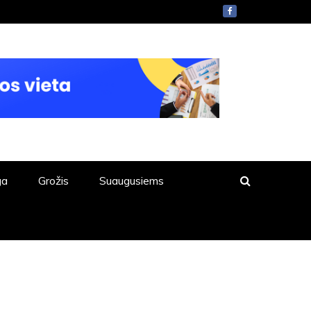
ga
Grožis
Suaugusiems