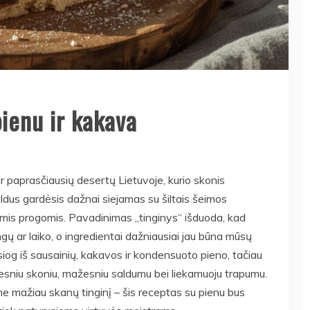
pienu ir kakava
ir paprasčiausių desertų Lietuvoje, kurio skonis
dus gardėsis dažnai siejamas su šiltais šeimos
kiomis progomis. Pavadinimas „tinginys“ išduoda, kad
ų ar laiko, o ingredientai dažniausiai jau būna mūsų
esiog iš sausainių, kakavos ir kondensuoto pieno, tačiau
nesniu skoniu, mažesniu saldumu bei liekamuoju trapumu.
t ne mažiau skanų tinginį – šis receptas su pienu bus