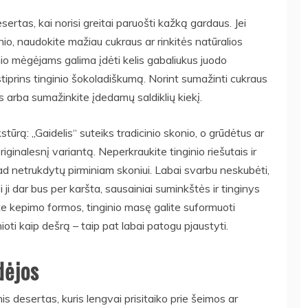
sertas, kai norisi greitai paruošti kažką gardaus. Jei
o, naudokite mažiau cukraus ar rinkitės natūralios
io mėgėjams galima įdėti kelis gabaliukus juodo
sustiprins tinginio šokoladiškumą. Norint sumažinti cukraus
s arba sumažinkite įdedamų saldiklių kiekį.
stūrą: „Gaidelis“ suteiks tradicinio skonio, o grūdėtus ar
ginalesnį variantą. Neperkraukite tinginio riešutais ir
kad netrukdytų pirminiam skoniui. Labai svarbu neskubėti,
 ji dar bus per karšta, sausainiai suminkštės ir tinginys
ite kepimo formos, tinginio masę galite suformuoti
nioti kaip dešrą – taip pat labai patogu pjaustyti.
dėjos
s desertas, kuris lengvai prisitaiko prie šeimos ar