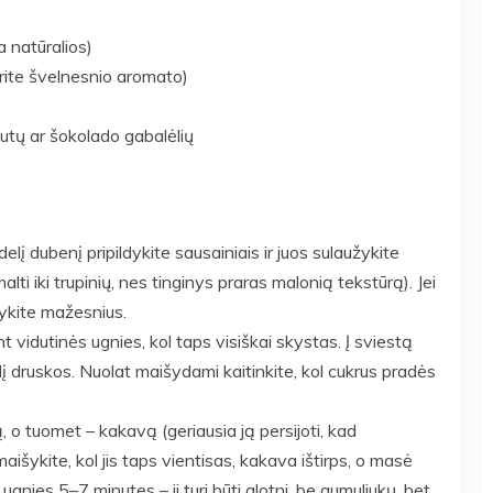
a natūralios)
norite švelnesnio aromato)
ešutų ar šokolado gabalėlių
lį dubenį pripildykite sausainiais ir juos sulaužykite
ti iki trupinių, nes tinginys praras malonią tekstūrą). Jei
arykite mažesnius.
nt vidutinės ugnies, kol taps visiškai skystas. Į sviestą
elį druskos. Nuolat maišydami kaitinkite, kol cukrus pradės
ną, o tuomet – kakavą (geriausia ją persijoti, kad
aišykite, kol jis taps vientisas, kakava ištirps, o masė
 ugnies 5–7 minutes – ji turi būti glotni, be gumuliukų, bet