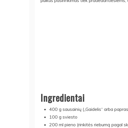
puikus pasirinkimas tiek pradedantiesiems,
Ingredientai
400 g sausainių („Gaidelis“ arba paprast
100 g sviesto
200 ml pieno (rinkitės riebumą pagal sk