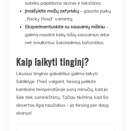
suteiks papildomo skonio ir tekstūros.
Įmaišykite mažų zefyriukų
– gausite puikų
„Rocky Road” variantą.
Eksperimentuokite su sausainių mišiniu
–
galima naudoti kelių rūšių sausainius arba
net smulkintus šokoladinius batonėlius.
Kaip laikyti tinginį?
Likusius tinginio gabalėlius galima laikyti
šaldiklyje. Prieš valgant, tiesiog palikite
kambario temperatūroje porą minučių, kad jis
šiek tiek suminkštėtų. Tačiau tikėtina, kad šis
desertas ilgai neužsibus – jis tiesiog per daug
skanus!