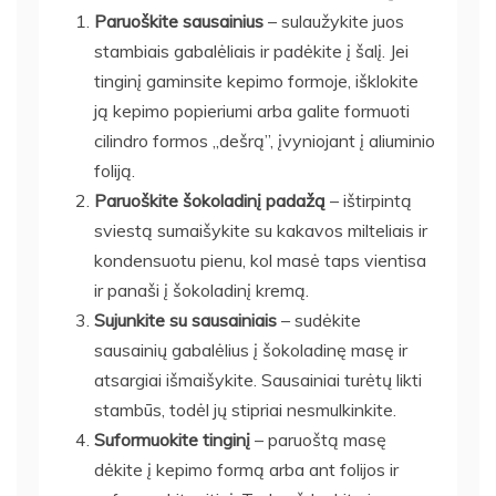
Paruoškite sausainius
– sulaužykite juos
stambiais gabalėliais ir padėkite į šalį. Jei
tinginį gaminsite kepimo formoje, išklokite
ją kepimo popieriumi arba galite formuoti
cilindro formos „dešrą”, įvyniojant į aliuminio
foliją.
Paruoškite šokoladinį padažą
– ištirpintą
sviestą sumaišykite su kakavos milteliais ir
kondensuotu pienu, kol masė taps vientisa
ir panaši į šokoladinį kremą.
Sujunkite su sausainiais
– sudėkite
sausainių gabalėlius į šokoladinę masę ir
atsargiai išmaišykite. Sausainiai turėtų likti
stambūs, todėl jų stipriai nesmulkinkite.
Suformuokite tinginį
– paruoštą masę
dėkite į kepimo formą arba ant folijos ir