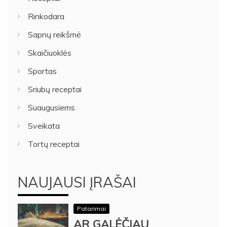
Rinkodara
Sapnų reikšmė
Skaičiuoklės
Sportas
Sriubų receptai
Suaugusiems
Sveikata
Tortų receptai
NAUJAUSI ĮRAŠAI
Patarimai
AR GALĖČIAU