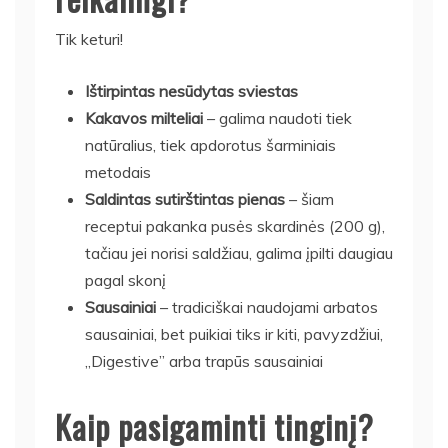
Tik keturi!
Ištirpintas nesūdytas sviestas
Kakavos milteliai
– galima naudoti tiek
natūralius, tiek apdorotus šarminiais
metodais
Saldintas sutirštintas pienas
– šiam
receptui pakanka pusės skardinės (200 g),
tačiau jei norisi saldžiau, galima įpilti daugiau
pagal skonį
Sausainiai
– tradiciškai naudojami arbatos
sausainiai, bet puikiai tiks ir kiti, pavyzdžiui,
„Digestive” arba trapūs sausainiai
Kaip pasigaminti tinginį?