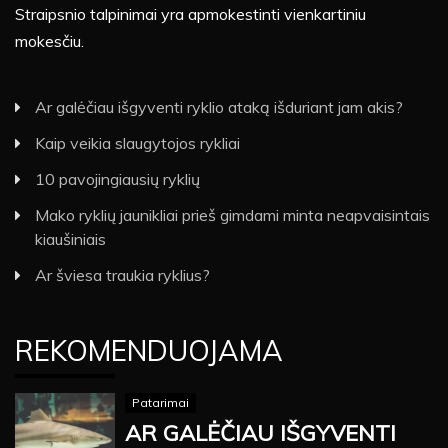
Straipsnio talpinimai yra apmokestinti vienkartiniu
mokesčiu.
Ar galėčiau išgyventi ryklio ataką išduriant jam akis?
Kaip veikia slaugytojos rykliai
10 pavojingiausių ryklių
Mako ryklių jaunikliai prieš gimdami minta neapvaisintais
kiaušiniais
Ar šviesa traukia ryklius?
REKOMENDUOJAMA
Patarimai
AR GALĖČIAU IŠGYVENTI