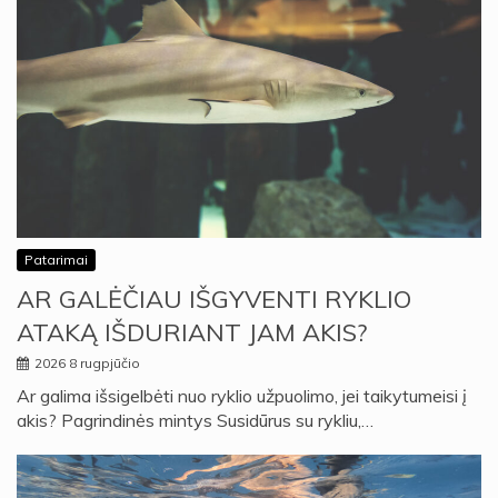
Patarimai
AR GALĖČIAU IŠGYVENTI RYKLIO
ATAKĄ IŠDURIANT JAM AKIS?
2026 8 rugpjūčio
Ar galima išsigelbėti nuo ryklio užpuolimo, jei taikytumeisi į
akis? Pagrindinės mintys Susidūrus su rykliu,…