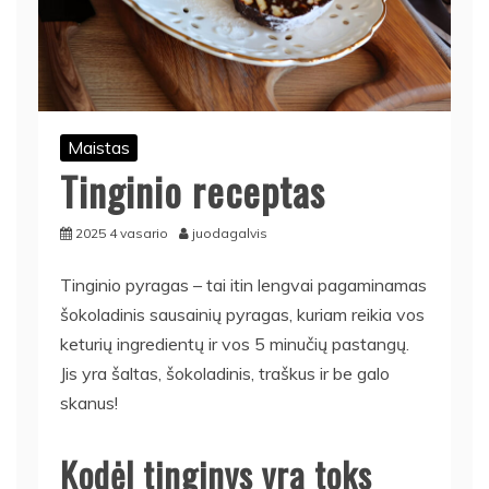
Maistas
Tinginio receptas
2025 4 vasario
juodagalvis
Tinginio pyragas – tai itin lengvai pagaminamas
šokoladinis sausainių pyragas, kuriam reikia vos
keturių ingredientų ir vos 5 minučių pastangų.
Jis yra šaltas, šokoladinis, traškus ir be galo
skanus!
Kodėl tinginys yra toks