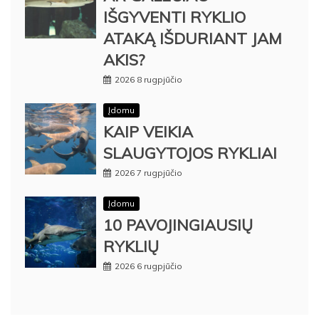
IŠGYVENTI RYKLIO
ATAKĄ IŠDURIANT JAM
AKIS?
2026 8 rugpjūčio
Įdomu
KAIP VEIKIA
SLAUGYTOJOS RYKLIAI
2026 7 rugpjūčio
Įdomu
10 PAVOJINGIAUSIŲ
RYKLIŲ
2026 6 rugpjūčio