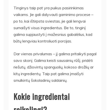
Tinginys taip pat yra puikus pasirinkimas
vaikams. Jie gali dalyvauti gaminimo procese –
po to, kai ištirpsta sviestas, jie gali lengvai
sumaišyti visus ingredientus. Be to, tinginį
galima supjaustyti į mažesnius gabalėlius, kad
būtų lengviau kontroliuoti porcijas.
Dar vienas privalumas – jį galima pritaikyti pagal
savo skonį. Galima keisti sausainių rūšį, pridėti
riešutų, džiovintų spanguolių, kokoso drožlių ar
kitų ingredientų. Taip pat galima įmaišyti
smulkintų šokoladinių saldainių.
Kokie ingredientai
reikalingi?