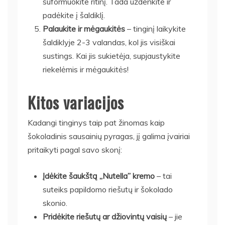
suformuokite ritinį. Tada uždenkite ir
padėkite į šaldiklį.
Palaukite ir mėgaukitės
– tinginį laikykite
šaldiklyje 2-3 valandas, kol jis visiškai
sustings. Kai jis sukietėja, supjaustykite
riekelėmis ir mėgaukitės!
Kitos variacijos
Kadangi tinginys taip pat žinomas kaip
šokoladinis sausainių pyragas, jį galima įvairiai
pritaikyti pagal savo skonį:
Įdėkite šaukštą „Nutella” kremo
– tai
suteiks papildomo riešutų ir šokolado
skonio.
Pridėkite riešutų ar džiovintų vaisių
– jie