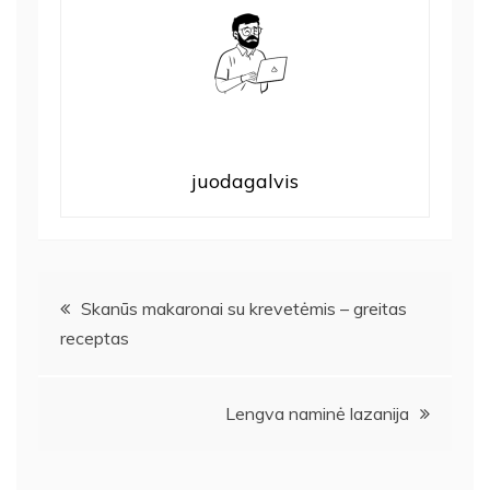
juodagalvis
Navigacija
Skanūs makaronai su krevetėmis – greitas
receptas
tarp
įrašų
Lengva naminė lazanija