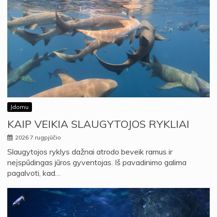
Įdomu
KAIP VEIKIA SLAUGYTOJOS RYKLIAI
2026 7 rugpjūčio
Slaugytojos ryklys dažnai atrodo beveik ramus ir
neįspūdingas jūros gyventojas. Iš pavadinimo galima
pagalvoti, kad…