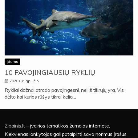
Įdomu
10 PAVOJINGIAUSIŲ RYKLIŲ
2026 6 rugpjūčio
Rykliai dažnai atrodo pavojingesni, nei iš tikrųjų yra. Vis
dėlto kai kurios rūšys tikrai kelia…
Zibainis.lt
– įvairios tematikos žurnalas internete.
Kiekvienas lankytojas gali patalpinti savo norimus įrašus.