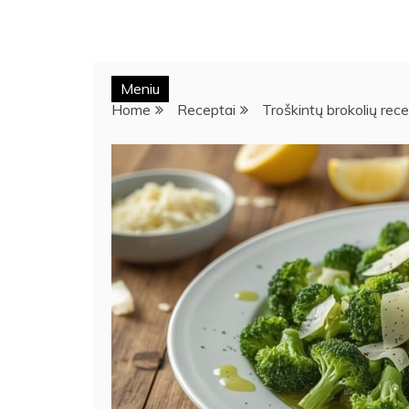
Meniu
Home
Receptai
Troškintų brokolių rec