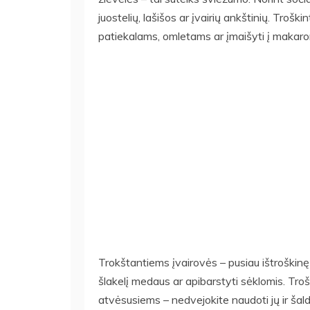
juostelių, lašišos ar įvairių ankštinių. Troški
patiekalams, omletams ar įmaišyti į makaron
Trokštantiems įvairovės – pusiau ištroškinę b
šlakelį medaus ar apibarstyti sėklomis. Troški
atvėsusiems – nedvejokite naudoti jų ir šal