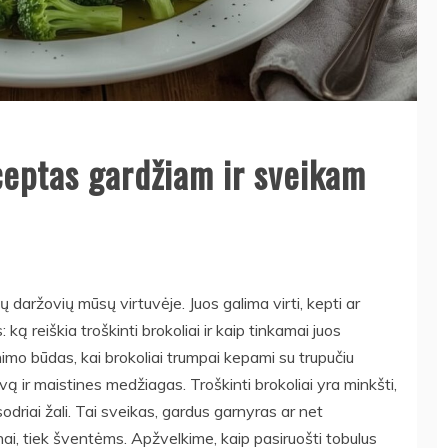
ceptas gardžiam ir sveikam
ių daržovių mūsų virtuvėje. Juos galima virti, kepti ar
 ką reiškia troškinti brokoliai ir kaip tinkamai juos
imo būdas, kai brokoliai trumpai kepami su trupučiu
lvą ir maistines medžiagas. Troškinti brokoliai yra minkšti,
odriai žali. Tai sveikas, gardus garnyras ar net
enai, tiek šventėms. Apžvelkime, kaip pasiruošti tobulus