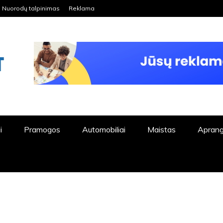
Nuorodų talpinimas
Reklama
ORDPRESS TINKLALAPIS
i
Pramogos
Automobiliai
Maistas
Apran