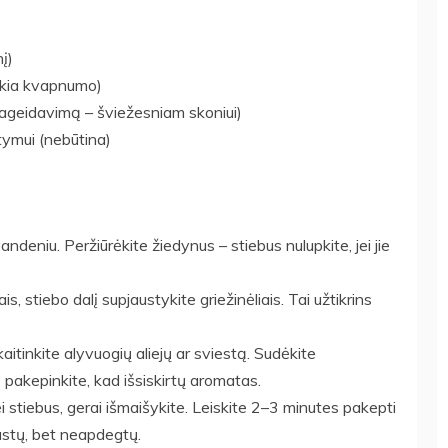
į)
eikia kvapnumo)
 pageidavimą – šviežesniam skoniui)
tymui (nebūtina)
ndeniu. Peržiūrėkite žiedynus – stiebus nulupkite, jei jie
s, stiebo dalį supjaustykite griežinėliais. Tai užtikrins
itinkite alyvuogių aliejų ar sviestą. Sudėkite
pakepinkite, kad išsiskirtų aromatas.
i stiebus, gerai išmaišykite. Leiskite 2–3 minutes pakepti
ustų, bet neapdegtų.