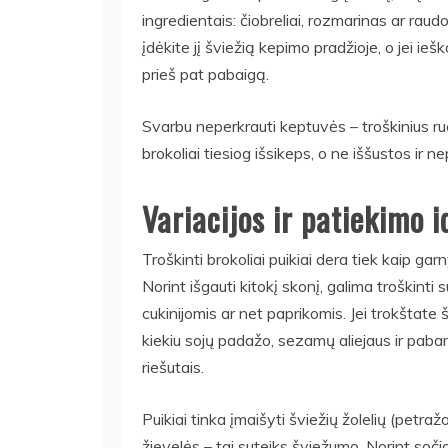
ingredientais: čiobreliai, rozmarinas ar raud
įdėkite jį šviežią kepimo pradžioje, o jei i
prieš pat pabaigą.
Svarbu neperkrauti keptuvės – troškinius ru
brokoliai tiesiog išsikeps, o ne iššustos ir n
Variacijos ir patiekimo i
Troškinti brokoliai puikiai dera tiek kaip gar
Norint išgauti kitokį skonį, galima troškinti
cukinijomis ar net paprikomis. Jei trokštate š
kiekiu sojų padažo, sezamų aliejaus ir pab
riešutais.
Puikiai tinka įmaišyti šviežių žolelių (petraž
žievelės – tai suteiks šviežumo. Norint sočia