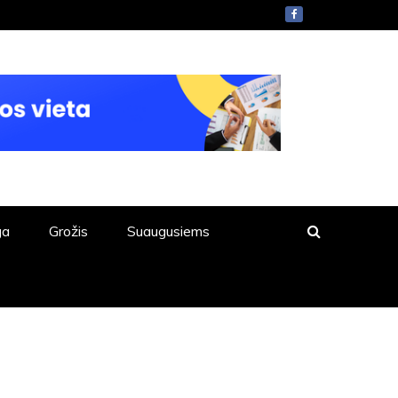
ga
Grožis
Suaugusiems