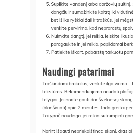
Supilkite vandenį arba daržovių sultinį,
dangčiu ir sumažinkite kaitrą iki vidutin
bet išliks ryškiai žali ir traškūs. Jei mė
venkite pervirimo, kad neprarastų spalv
Nuimkite dangtį, jei reikia, leiskite likus
paragaukite ir, jei reikia, papildomai ber
Patiekite iškart, pabarstę tarkuotu par
Naudingi patarimai
Troškindami brokolius, venkite ilgo virimo –
tekstūros. Rekomenduojama naudoti plačią k
tolygiai. Jei norite gauti dar švelnesnį sko
(blanširuoti) apie 2 minutes, tada greitai per
Tai ypač naudinga, jei reikia sutrumpinti ga
Norint išgauti nepriekaištingą skonį, drąsia