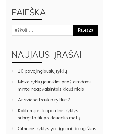
PAIEŠKA
Ieškoti:
NAUJAUSI ĮRAŠAI
10 pavojingiausių ryklių
Mako ryklių jaunikliai prieš gimdami
minta neapvaisintais kiaušiniais
Ar šviesa traukia ryklius?
Kalifornijos leopardinis ryklys
subręsta tik po daugelio metų
Citrininis ryklys yra (gana) draugiškas