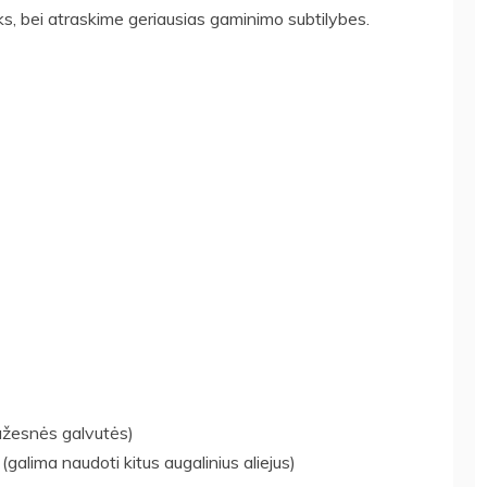
iks, bei atraskime geriausias gaminimo subtilybes.
mažesnės galvutės)
(galima naudoti kitus augalinius aliejus)