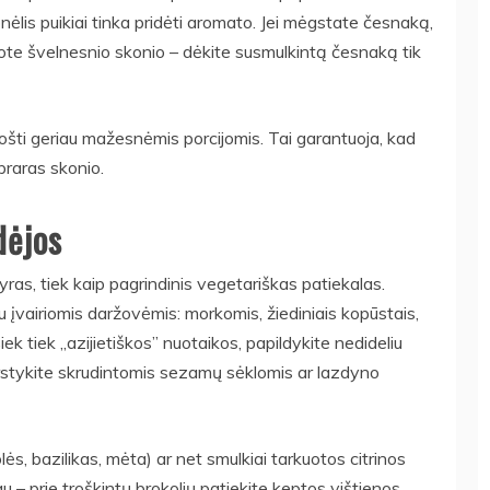
onėlis puikiai tinka pridėti aromato. Jei mėgstate česnaką,
eškote švelnesnio skonio – dėkite susmulkintą česnaką tik
ošti geriau mažesnėmis porcijomis. Tai garantuoja, kad
epraras skonio.
dėjos
nyras, tiek kaip pagrindinis vegetariškas patiekalas.
 su įvairiomis daržovėmis: morkomis, žiediniais kopūstais,
iek tiek „azijietiškos” nuotaikos, papildykite nedideliu
arstykite skrudintomis sezamų sėklomis ar lazdyno
olės, bazilikas, mėta) ar net smulkiai tarkuotos citrinos
u – prie troškintų brokolių patiekite keptos vištienos