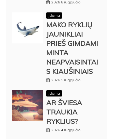
2026 6 rugpjūčio
Įdomu
MAKO RYKLIŲ
JAUNIKLIAI
PRIEŠ GIMDAMI
MINTA
NEAPVAISINTAI
S KIAUŠINIAIS
2026 5 rugpjūčio
Įdomu
AR ŠVIESA
TRAUKIA
RYKLIUS?
2026 4 rugpjūčio