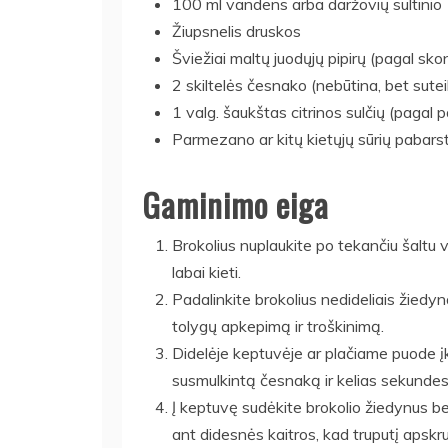
100 ml vandens arba daržovių sultinio
Žiupsnelis druskos
Šviežiai maltų juodųjų pipirų (pagal skon
2 skiltelės česnako (nebūtina, bet sut
1 valg. šaukštas citrinos sulčių (pagal
Parmezano ar kitų kietųjų sūrių pabars
Gaminimo eiga
Brokolius nuplaukite po tekančiu šaltu va
labai kieti.
Padalinkite brokolius nedideliais žiedynai
tolygų apkepimą ir troškinimą.
Didelėje keptuvėje ar plačiame puode įka
susmulkintą česnaką ir kelias sekundes 
Į keptuvę sudėkite brokolio žiedynus be
ant didesnės kaitros, kad truputį apskr