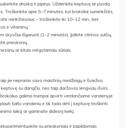
 suberkite druską ir pipirus. Uždenkite keptuvę ar puodą
ės. Troškinkite apie 5–7 minutes, kol brokoliai suminkštės,
gstate minkštesnius – troškinkite iki 10–12 min., bet
os ir vitaminų.
iam skysčiui išgaruoti (1–2 minutės). Įpilkite citrinos sulčių,
kite prieskonių.
mezanu ar kitais mėgstamais sūriais.
 taip jie nepraras savo maistinių medžiagų ir šviežios
eptuvę su dangčiu, nes taip daržovės lengviau išvirs
nį, brokolius galima trumpai apvirti verdančiame vandenyje
plauti šaltu vandeniu ir tik tada dėti į keptuvę troškinti.
minimo laiką ar gaminate didesnį kiekį.
i eksperimentuokite su prieskoniais ir papildomais