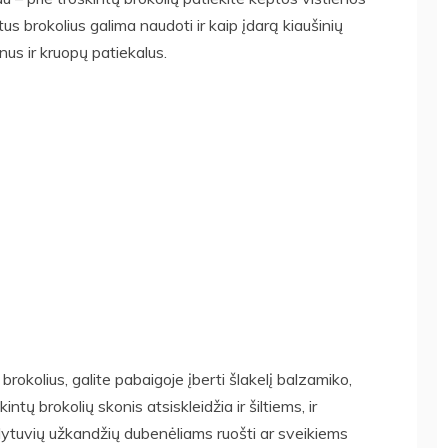
ntus brokolius galima naudoti ir kaip įdarą kiaušinių
us ir kruopų patiekalus.
rokolius, galite pabaigoje įberti šlakelį balzamiko,
ntų brokolių skonis atsiskleidžia ir šiltiems, ir
dytuvių užkandžių dubenėliams ruošti ar sveikiems