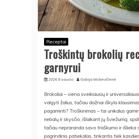
Receptai
Troškintų brokolių re
garnyrui
2026 8 sausio
Gabija Mickevičienė
Brokoliai – viena sveikiausių ir universaliaus
valgyti žalius, tačiau dažnai iškyla klausimas:
pagaminti? Troškinimas – tai unikalus gamin
riebalų ir skysčio, išlaikant jų šviežumą, spa
tačiau nepraranda savo traškumo ir išlieka s
pagrindinis patiekalas, tinkantis tiek kasdi